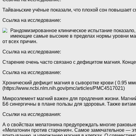
Тайваньские учёные показали, что плохой сон повышает с
Ссылка на исследование:
Рандомизированное клиническое испытание показало, 
имеющие самые высокие в пределах нормы уровни маг
от всех причин.
Ссылка на исследование:
Старение очень часто связано с дефицитом магния. Конце
Ссылка на исследование:
Хронический дефицит магния в сыворотке крови ( 0.95 ммо
(https://www.ncbi.nlm.nih.gov/pmc/articles/PMC4517021)
Микроэлемент магний важен для продления жизни. Магний
Б6 синергичны в плане пользы для здоровья. Также витам
Ссылки на исследования:
А о свойствах мелатонина предупреждать многие раковые 
«Мелатонин против старения«. Самое замечательное — эт
впитыванию, и удержанию магния в клетках. О совместим