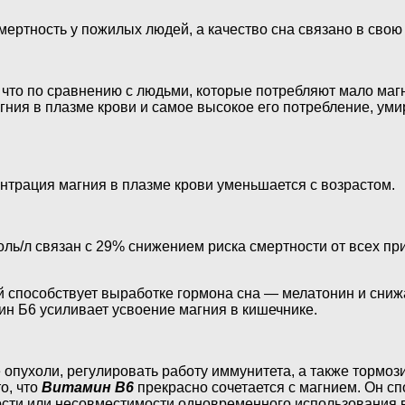
мертность у пожилых людей, а качество сна связано в свою
что по сравнению с людьми, которые потребляют мало магни
ния в плазме крови и самое высокое его потребление, уми
нтрация магния в плазме крови уменьшается с возрастом.
ль/л связан с 29% снижением риска смертности от всех при
 способствует выработке гормона сна — мелатонин и сниж
ин Б6 усиливает усвоение магния в кишечнике.
опухоли, регулировать работу иммунитета, а также тормоз
о, что
Витамин B6
прекрасно сочетается с магнием. Он сп
ости или несовместимости одновременного использования в