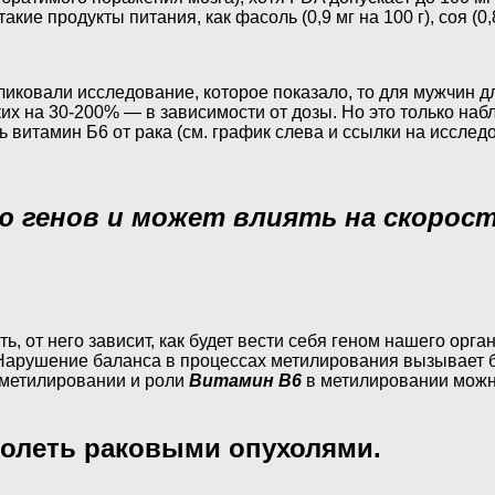
ие продукты питания, как фасоль (0,9 мг на 100 г), соя (0,85
ликовали исследование, которое показало, то для мужчин 
гких на 30-200% — в зависимости от дозы. Но это только н
витамин Б6 от рака (см. график слева и ссылки на исслед
ю генов и может влиять на скорос
ь, от него зависит, как будет вести себя геном нашего орг
 Нарушение баланса в процессах метилирования вызывает
 метилировании и роли
Витамин B6
в метилировании можно
болеть раковыми опухолями.