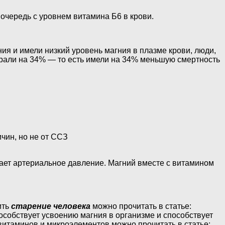
 очередь с уровнем витамина Б6 в крови.
я и имели низкий уровень магния в плазме крови, люди,
рали на 34% — то есть имели на 34% меньшую смертность
чин, но не от ССЗ
ает артериальное давление. Магний вместе с витамином
ить
старение человека
можно прочитать в статье:
особствует усвоению магния в организме и способствует
итаминов и микроэлементов можно прочитать в статье: