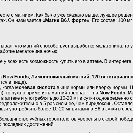
есте с магнием. Как было уже сказано выше, лучшее решен
ках. Он называется
«Магне B6® форте»
. Его состав: 100 м
тывая, что магний способствует выработке мелатонина, то 
работке мелатонина ночью.
е у всех есть возможность купить его в аптеке. В интернет
на
Now Foods, Лимоннокислый магний, 120 вегетарианск
тся в пище).
, когда
мочевая кислота
выше нормы или вверху нормы. Но
н), то нужно применять магний треонат — на
Now Foods, Ma
 в аптеке и употреблять до 10-20 мг в сутки одновременно
предположительно в 5 раз сильнее, чем пиридоксин. Остав
ьзя употреблять более 10-20 мг витамина Б6 в сутки в сред
большинство учёных геронтологов уверены в скорой победе
ых последних достижений.