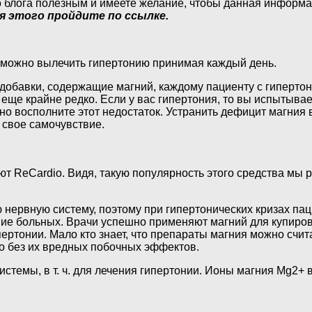
 блога полезным и имеете желание, чтобы данная информац
я этого пройдите по ссылке.
о можно вылечить гипертонию принимая каждый день.
обавки, содержащие магний, каждому пациенту с гипертон
 еще крайне редко. Если у вас гипертония, то вы испытыва
но восполните этот недостаток. Устранить дефицит магния
 свое самочувствие.
ют ReCardio. Видя, такую популярность этого средства мы
 нервную систему, поэтому при гипертонических кризах па
ие больных. Врачи успешно применяют магний для купирова
пертонии. Мало кто знает, что препараты магния можно счи
но без их вредных побочных эффектов.
стемы, в т. ч. для лечения гипертонии. Ионы магния Mg2+