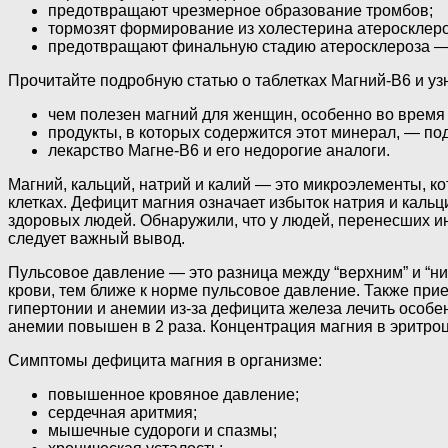
предотвращают чрезмерное образование тромбов;
тормозят формирование из холестерина атеросклеро
предотвращают финальную стадию атеросклероза — о
Прочитайте подробную статью о таблетках Магний-В6 и уз
чем полезен магний для женщин, особенно во время
продукты, в которых содержится этот минерал, — по
лекарство Магне-В6 и его недорогие аналоги.
Магний, кальций, натрий и калий — это микроэлементы, 
клетках. Дефицит магния означает избыток натрия и каль
здоровых людей. Обнаружили, что у людей, перенесших инф
следует важный вывод.
Пульсовое давление — это разница между “верхним” и “н
крови, тем ближе к норме пульсовое давление. Также прие
гипертонии и анемии из-за дефицита железа лечить особен
анемии повышен в 2 раза. Концентрация магния в эритро
Симптомы дефицита магния в организме:
повышенное кровяное давление;
сердечная аритмия;
мышечные судороги и спазмы;