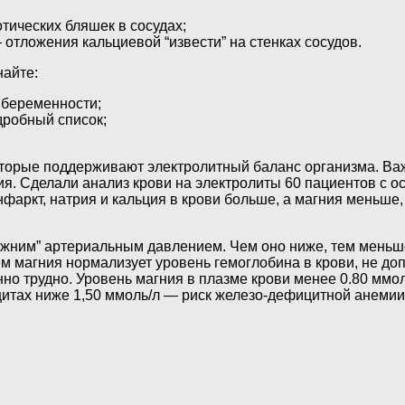
тических бляшек в сосудах;
тложения кальциевой “извести” на стенках сосудов.
найте:
 беременности;
дробный список;
которые поддерживают электролитный баланс организма. Ва
ция. Сделали анализ крови на электролиты 60 пациентов с 
аркт, натрия и кальция в крови больше, а магния меньше, 
ижним” артериальным давлением. Чем оно ниже, тем меньше
м магния нормализует уровень гемоглобина в крови, не доп
но трудно. Уровень магния в плазме крови менее 0.80 ммол
цитах ниже 1,50 ммоль/л — риск железо-дефицитной анемии