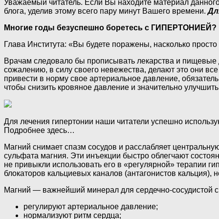
Уважаемый читатель. Если Вы находите материал данного
блога, уделив этому всего пару минут Вашего времени.
Дл
Многие годы безуспешно боретесь с ГИПЕРТОНИЕЙ?
Глава Института: «Вы будете поражены, насколько прост
Врачам следовало бы прописывать лекарства и пищевые д
сожалению, в силу своего невежества, делают это они все
привести в норму свое артериальное давление, обязатель
чтобы снизить кровяное давление и значительно улучшить
Для лечения гипертонии наши читатели успешно использу
Подробнее здесь…
Магний снимает спазм сосудов и расслабляет центральную
сульфата магния. Эти инъекции быстро облегчают состоян
не привыкли использовать его в «регулярной» терапии ги
блокаторов кальциевых каналов (антагонистов кальция), 
Магний — важнейший минерал для сердечно-сосудистой си
регулируют артериальное давление;
нормализуют ритм сердца;