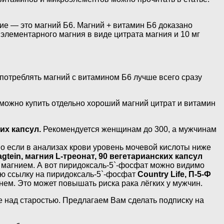
ие — это магний Б6. Магний + витамин Б6 доказано
г элементарного магния в виде цитрата магния и 10 мг
употреблять магний с витамином Б6 лучше всего сразу
е можно купить отдельно хороший магний цитрат и витамин
их капсул.
Рекомендуется женщинам до 300, а мужчинам
 если в анализах крови уровень мочевой кислоты ниже
gtein, магния L-треонат, 90 вегетарианских капсул
 с магнием. А вот пиридоксаль-5`-фосфат можно видимо
ляю ссылку на пиридоксаль-5`-фосфат
Country Life, П-5-Ф
нем. Это может повышать риска рака лёгких у мужчин.
 над старостью. Предлагаем Вам сделать подписку на