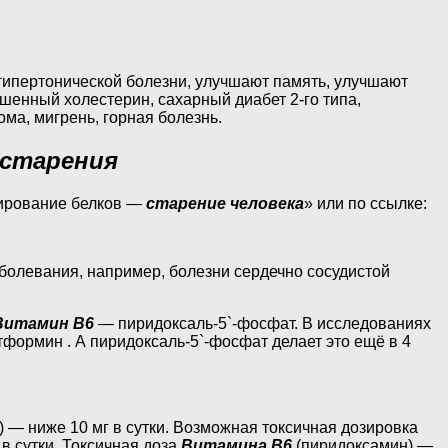
гипертонической болезни, улучшают память, улучшают
ышенный холестерин, сахарный диабет 2-го типа,
ма, мигрень, горная болезнь.
 старения
кирование белков —
старение человека
» или по ссылке:
болевания, например, болезни сердечно сосудистой
Витамин B6
— пиридоксаль-5`-фосфат. В исследованиях
тформин . А пиридоксаль-5`-фосфат делает это ещё в 4
 — ниже 10 мг в сутки. Возможная токсичная дозировка
в сутки. Токсичная доза
Витамина B6
(пиридоксамин) —