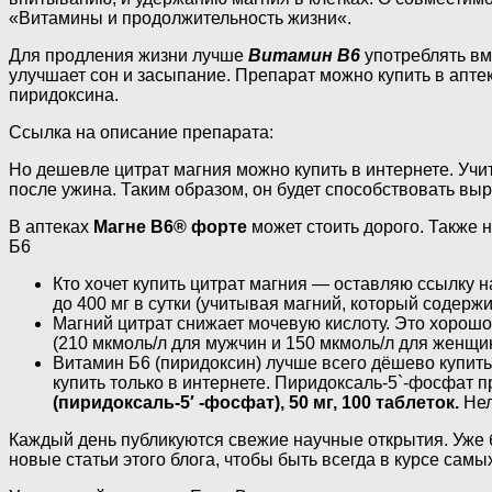
«Витамины и продолжительность жизни«.
Для продления жизни лучше
Витамин B6
употреблять вм
улучшает сон и засыпание. Препарат можно купить в апте
пиридоксина.
Ссылка на описание препарата:
Но дешевле цитрат магния можно купить в интернете. Учи
после ужина. Таким образом, он будет способствовать вы
В аптеках
Магне B6® форте
может стоить дорого. Также н
Б6
Кто хочет купить цитрат магния — оставляю ссылку 
до 400 мг в сутки (учитывая магний, который содержи
Магний цитрат снижает мочевую кислоту. Это хорошо
(210 мкмоль/л для мужчин и 150 мкмоль/л для женщи
Витамин Б6 (пиридоксин) лучше всего дёшево купить
купить только в интернете. Пиридоксаль-5`-фосфат 
(пиридоксаль-5′ -фосфат), 50 мг, 100 таблеток.
Нел
Каждый день публикуются свежие научные открытия. Уже 
новые статьи этого блога, чтобы быть всегда в курсе сам