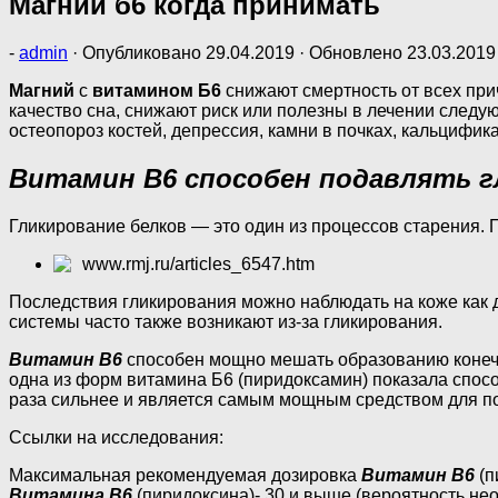
Магний б6 когда принимать
-
admin
· Опубликовано
29.04.2019
· Обновлено
23.03.2019
Магний
с
витамином Б6
снижают смертность от всех при
качество сна, снижают риск или полезны в лечении следу
остеопороз костей, депрессия, камни в почках, кальцифик
Витамин B6 способен подавлять г
Гликирование белков — это один из процессов старения. 
www.rmj.ru/articles_6547.htm
Последствия гликирования можно наблюдать на коже как 
системы часто также возникают из-за гликирования.
Витамин B6
способен мощно мешать образованию конеч
одна из форм витамина Б6 (пиридоксамин) показала спосо
раза сильнее и является самым мощным средством для п
Ссылки на исследования:
Максимальная рекомендуемая дозировка
Витамин B6
(п
Витамина B6
(пиридоксина)- 30 и выше (вероятность нео