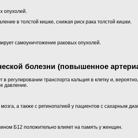
х опухолей.
ление в толстой кишке, снижая риск рака толстой кишки.
улирует самоуничтожение раковых опухолей.
ческой болезни (повышенное артери
 в регулировании транспорта кальция в клетку и, вероятно
ое давление.
озга, а также с ретинопатией у пациентов с сахарным диа
ином Б12 положительно влияет на память у женщин.