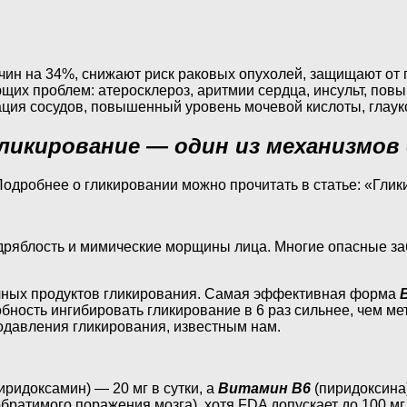
чин на 34%, снижают риск раковых опухолей, защищают от 
ющих проблем: атеросклероз, аритмии сердца, инсульт, пов
ация сосудов, повышенный уровень мочевой кислоты, глауко
ликирование — один из механизмов
Подробнее о гликировании можно прочитать в статье: «Гли
дряблость и мимические морщины лица. Многие опасные за
ных продуктов гликирования. Самая эффективная форма
бность ингибировать гликирование в 6 раз сильнее, чем ме
одавления гликирования, известным нам.
иридоксамин) — 20 мг в сутки, а
Витамин B6
(пиридоксина)
братимого поражения мозга), хотя FDA допускает до 100 мг 