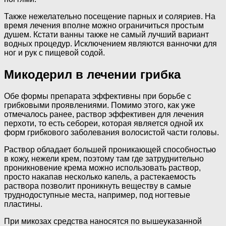
Также нежелательно посещение парных и соляриев. На
время лечения вполне можно ограничиться простым
душем. Кстати ванны также не самый лучший вариант
водных процедур. Исключением являются ванночки для
ног и рук с пищевой содой.
Микодерил в лечении грибка
Обе формы препарата эффективны при борьбе с
грибковыми проявлениями. Помимо этого, как уже
отмечалось ранее, раствор эффективен для лечения
перхоти, то есть себореи, которая является одной их
форм грибкового заболевания волосистой части головы.
Раствор обладает большей проникающей способностью
в кожу, нежели крем, поэтому там где затруднительно
проникновение крема можно использовать раствор,
просто накапав несколько капель, а растекаемость
раствора позволит проникнуть веществу в самые
труднодоступные места, например, под ногтевые
пластины.
При микозах средства наносятся по вышеуказанной