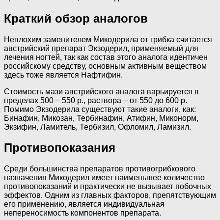
Краткий обзор аналогов
Неплохим заменителем Микодерила от грибка считается
австрийский препарат Экзодерил, применяемый для
лечения ногтей, так как состав этого аналога идентичен
российскому средству, основным активным веществом
здесь тоже является Нафтифин.
Стоимость мази австрийского аналога варьируется в
пределах 500 – 550 р., раствора – от 550 до 600 р.
Помимо Экзодерила существуют такие аналоги, как:
Бинафин, Микозан, Тербинафин, Атифин, Миконорм,
Экзифин, Ламитель, Тербизил, Офломил, Ламизил.
Противопоказания
Среди большинства препаратов противогрибкового
назначения Микодерил имеет наименьшее количество
противопоказаний и практически не вызывает побочных
эффектов. Одним из главных факторов, препятствующим
его применению, является индивидуальная
непереносимость компонентов препарата.