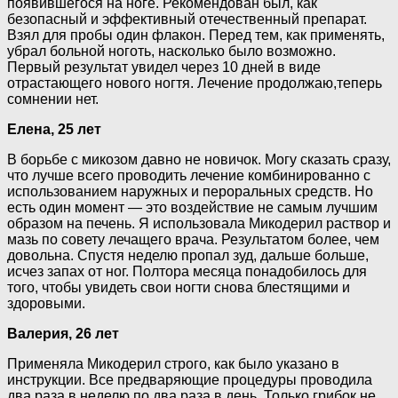
появившегося на ноге. Рекомендован был, как
безопасный и эффективный отечественный препарат.
Взял для пробы один флакон. Перед тем, как применять,
убрал больной ноготь, насколько было возможно.
Первый результат увидел через 10 дней в виде
отрастающего нового ногтя. Лечение продолжаю,теперь
сомнении нет.
Елена, 25 лет
В борьбе с микозом давно не новичок. Могу сказать сразу,
что лучше всего проводить лечение комбинированно с
использованием наружных и пероральных средств. Но
есть один момент — это воздействие не самым лучшим
образом на печень. Я использовала Микодерил раствор и
мазь по совету лечащего врача. Результатом более, чем
довольна. Спустя неделю пропал зуд, дальше больше,
исчез запах от ног. Полтора месяца понадобилось для
того, чтобы увидеть свои ногти снова блестящими и
здоровыми.
Валерия, 26 лет
Применяла Микодерил строго, как было указано в
инструкции. Все предваряющие процедуры проводила
два раза в неделю по два раза в день. Только грибок не