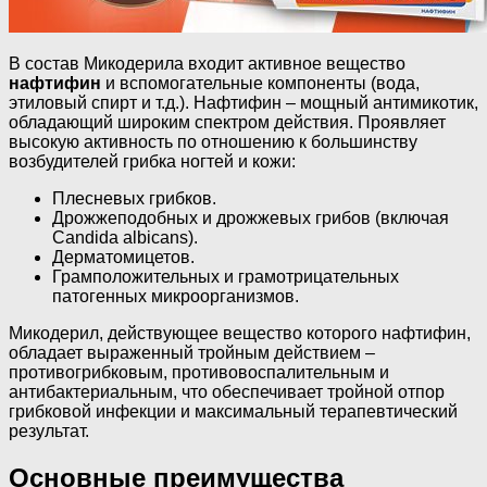
В состав Микодерила входит активное вещество
нафтифин
и вспомогательные компоненты (вода,
этиловый спирт и т.д.). Нафтифин – мощный антимикотик,
обладающий широким спектром действия. Проявляет
высокую активность по отношению к большинству
возбудителей грибка ногтей и кожи:
Плесневых грибков.
Дрожжеподобных и дрожжевых грибов (включая
Candida albicans).
Дерматомицетов.
Грамположительных и грамотрицательных
патогенных микроорганизмов.
Микодерил, действующее вещество которого нафтифин,
обладает выраженный тройным действием –
противогрибковым, противовоспалительным и
антибактериальным, что обеспечивает тройной отпор
грибковой инфекции и максимальный терапевтический
результат.
Основные преимущества