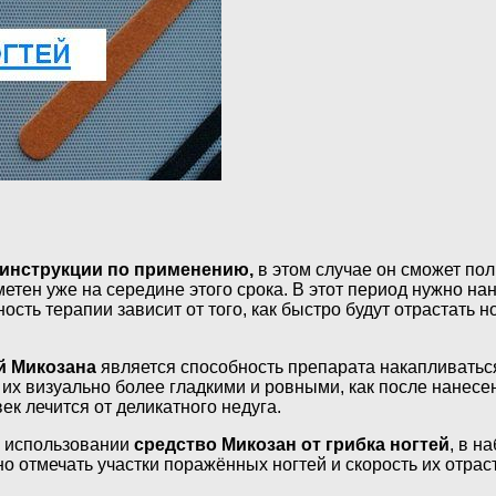
инструкции по применению,
в этом случае он сможет пол
метен уже на середине этого срока. В этот период нужно нан
ть терапии зависит от того, как быстро будут отрастать но
ей Микозана
является способность препарата накапливаться 
их визуально более гладкими и ровными, как после нанесен
ек лечится от деликатного недуга.
и использовании
средство Микозан от грибка ногтей
, в н
о отмечать участки поражённых ногтей и скорость их отрас