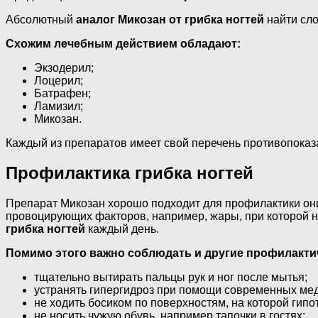
Абсолютный
аналог Микозан от грибка ногтей
найти сло
Схожим лечебным действием обладают:
Экзодерил;
Лоцерил;
Батрафен;
Ламизил;
Микозан.
Каждый из препаратов имеет свой перечень противопоказ
Профилактика грибка ногтей
Препарат Микозан хорошо подходит для профилактики оних
провоцирующих факторов, например, жары, при которой но
грибка ногтей
каждый день.
Помимо этого важно соблюдать и другие профилакти
тщательно вытирать пальцы рук и ног после мытья;
устранять гипергидроз при помощи современных ме
не ходить босиком по поверхностям, на которой гипо
не носить чужую обувь, например тапочки в гостях;