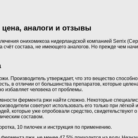
 цена, аналоги и отзывы
 лечения онихомикоза нидерландской компанией Serrix (Се
за счёт состава, не имеющего аналогов. Но прежде чем начи
а
. Производитель утверждает, что это вещество способно с
есть, в отличии от большинства препаратов, которые целен
сно избавляет человека от проблемы.
ивности фермента ржи найти сложно. Некоторые специалист
оизводители советуют использовать его только при лёгкой 
ей, которые уже опробовали средство, свидетельствуют о 
мическим составом.
оротка, 10 пилочек и инструкция по применению.
 фермента ржи, не менее 47,5% приходится на воду. Незна