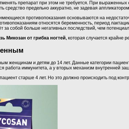
отменять препарат при этом не требуется. При выраженных
ть средство предельно аккуратно, не задевая аппликатором
у имеющиеся противопоказания основываются на недостато
отивопоказаниям относятся беременность, период лактации 
чёт за собой больше негативных последствий, чем потенциа
зь Микозан от грибка ногтей,
которая случается крайне ре
менным
м женщинам и детям до 14 лет. Данные категории пациенто
ся работа иммунитета, а у вторых механизм внутренней за
пациент старше 4 лет. Но это должно происходить под конт