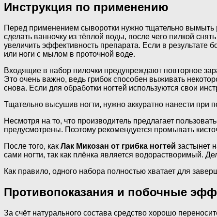
Инструкция по применению
Перед применением сыворотки нужно тщательно вымыть ру
сделать ванночку из тёплой воды, после чего пилкой снять
увеличить эффективность препарата. Если в результате бо
или ноги с мылом в проточной воде.
Входящие в набор пилочки предупреждают повторное зара
Это очень важно, ведь грибок способен выживать некоторо
снова. Если для обработки ногтей используются свои инс
Тщательно высушив ногти, нужно аккуратно нанести при п
Несмотря на то, что производитель предлагает пользова
предусмотрены. Поэтому рекомендуется промывать кисточ
После того, как
Лак Микозан от грибка ногтей
застынет н
сами ногти, так как плёнка является водорастворимый. Д
Как правило, одного набора полностью хватает для завер
Противопоказания и побочные эф
За счёт натурального состава средство хорошо переносит