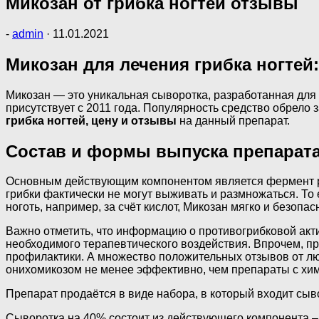
Микозан от грибка ногтей отзывы
-
admin
·
11.01.2021
Микозан для лечения грибка ногтей:
Микозан — это уникальная сыворотка, разработанная для
присутствует с 2011 года. Популярность средство обрело 
грибка ногтей, цену и отзывы
на данный препарат.
Состав и формы выпуска препарат
Основным действующим компонентом является фермент ржи
грибки фактически не могут выживать и размножаться. То 
ноготь, например, за счёт кислот, Микозан мягко и безопа
Важно отметить, что информацию о противогрибковой акт
необходимого терапевтического воздействия. Впрочем, пр
профилактики. А множество положительных отзывов от люд
онихомикозом не менее эффективно, чем препараты с хи
Препарат продаётся в виде набора, в который входит сыв
Сыворотка на 40% состоит из действующего компонента –