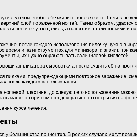
ки с мылом, чтобы обезжирить поверхность. Если в резуль
 верхний слой поражённой ногтей. Таким образом, удастся с
лезни ногти не утолщались, а напротив, стали тонкими и ло
жение: после каждого использования пилочку нужно выбрас
е время и на инструментах для маникюра, а значит, при ка
трументы, их нужно обрабатывать салициловой кислотой.
омощи аппликатора сыворотку, а после сушить её на протяж
ться пилками, предупреждающими повторное заражение, см
ку после каждого использования.
а ногтевой пластине, до следующего использования можно 
елать маникюр при помощи декоративного покрытия на фоне
шения курса лечения.
фекты
ся у большинства пациентов. В редких случаях могут возни