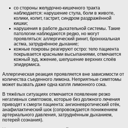
со стороны желудочно-кишечного тракта
наблюдается: нарушение стула, боли в животе,
колики, колит, гастрит, синдром раздражённой
кишки;
нарушения в работе дыхательной системы. Такие
патологии наблюдаются редко, но могут
проявляться: аллергический ринит, бронхиальная
астма, затруднённое дыхание;
кожные покровы реагируют остро: тело пациента
покрывается красными высыпаниями, отмечается
кожный зуд, жжение, шелушение верхних слоёв
эпидермиса.
Аллергическая реакция проявляется вне зависимости от
количества съеденного лимона. Неприятные симптомы
может вызвать даже одна капля лимонного сока.
В тяжёлых ситуациях отмечается появление резко
негативных симптомов, которые без должного лечения
приводят к смерти пациента: ангионевротический отёк,
анафилактический шок (сопровождается понижением
артериального давления, затруднённым дыханием,
потерей сознания).