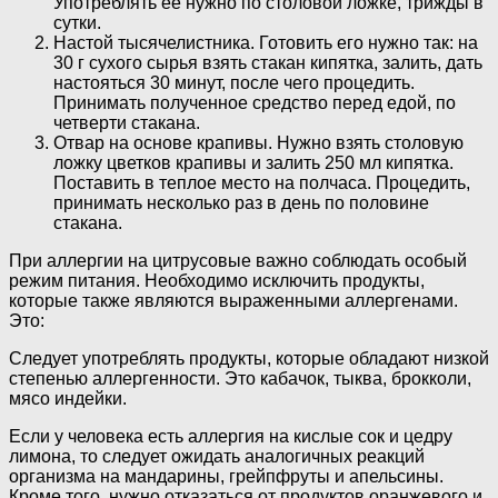
Употреблять ее нужно по столовой ложке, трижды в
сутки.
Настой тысячелистника. Готовить его нужно так: на
30 г сухого сырья взять стакан кипятка, залить, дать
настояться 30 минут, после чего процедить.
Принимать полученное средство перед едой, по
четверти стакана.
Отвар на основе крапивы. Нужно взять столовую
ложку цветков крапивы и залить 250 мл кипятка.
Поставить в теплое место на полчаса. Процедить,
принимать несколько раз в день по половине
стакана.
При аллергии на цитрусовые важно соблюдать особый
режим питания. Необходимо исключить продукты,
которые также являются выраженными аллергенами.
Это:
Следует употреблять продукты, которые обладают низкой
степенью аллергенности. Это кабачок, тыква, брокколи,
мясо индейки.
Если у человека есть аллергия на кислые сок и цедру
лимона, то следует ожидать аналогичных реакций
организма на мандарины, грейпфруты и апельсины.
Кроме того, нужно отказаться от продуктов оранжевого и