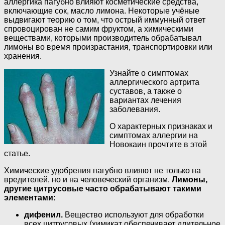
аллергика пагубно влияют косметические средства,
включающие сок, масло лимона. Некоторые учёные
выдвигают теорию о том, что острый иммунный ответ
спровоцирован не самим фруктом, а химическими
веществами, которыми производитель обрабатывал
лимоны во время произрастания, транспортировки или
хранения.
Узнайте о симптомах
аллергического артрита
суставов, а также о
вариантах лечения
заболевания.
О характерных признаках и
симптомах аллергии на
Новокаин прочтите в этой
статье.
Химические удобрения пагубно влияют не только на
вредителей, но и на человеческий организм.
Лимоны,
другие цитрусовые часто обрабатывают такими
элементами:
дифенил.
Вещество используют для обработки
всех цитрусовых (химикат обеспечивает длительное