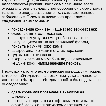
аллергической реакции, как экзема век. Чаще всего
экзема становится следствием себорейной экземы кожи
головы, но иногда развивается как самостоятельное
заболевание. Экзема на веках глаз проявляется
следующими симптомами:
покраснение кожи век (чаще всего верхних век);
сухость, стянутость кожи век;
в наружном углу глаз могут образовываться
шелушащиеся пятна неправильной формы,
покрытые сухими корочками;
растрескивание кожи в очагах поражения;
зуд выражен не сильно;
в корнях ресниц могут быть видны отдельные
чешуйки кожи, напоминающие перхоть.
Несмотря на то, что аллергическая природа симптомов,
которые наблюдаются на веках глаз, устанавливается
достаточно быстро, необходимо пройти более детальное
обследование:
сдать кровь для проведения анализов на
аллергены;
проконсультироваться с офтальмологом на тот
случай, если к аллергическому воспалению