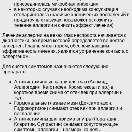
присоединилась микробная инфекция;
в некоторых случаях необходима консультация
отоларинголога (наличие хронических воспалений в
придаточных пазухах носа может осложнить
течение аллергии и снизить эффект лечения).
Лечение аллергии на веках глаз неспроста начинается с
диагностики, во время которой определяется вещество-
аллерген. Главным фактором, обеспечивающим
эффективность лечения, является устранение контакта с
аллергеном.
Для снятия симптомов назначаются следующие
препараты:
Антигистаминные капли для глаз (Аломид,
Аллергодил, Кетотифен, Кромогексал и пр.) в
короткое время снимают отек век при аллергии и
зуд.
Гормональные глазные мази (Дексаметазон,
Гидрокортизон) снимают отек век при аллергии и
воспаление.
Антигистамины для приема внутрь (Лоратадин,
Кларитин, Супрастин) снимают сопутствующие
симптомы аллергии – насморк, кашель.