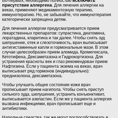
Во-первых, необходимо полностью
исключить
присутствие аллергена
. Для лечения аллергии на
веках, применяют медикаментозную терапию,
иммунотерапию. Но, не забывайте, что иммунотерапия
категорически запрещена детям.
Для лечения аллергии предусматривается прием
лекарственных препаратов: супрастина, диатомина,
лоратадина, кларитина и так далее. Чтобы снять зуд
шелушение, отек и слезоточивость, врач выписывает
антигистаминные капли и гормональные мази. В этом
случае целесообразен прием аломида, Кромегексала,
Кетотифена, Дексаметазона и Гидрокортизона. Для
устранения красноты век и глаз рекомендован прием
Нафтизина. Если у пациента экзема на веках, врач
выписывает ряд гормонов (индивидуально):
преднизолона, дексаметазона.
Чтобы улучшить общее состояние кожи врач
прописывает прием нагипола. Чтобы снять приступ
сильного зуда, шелушения, устранить конъюнктивит,
выписывается азеластин. Если же у пациента аллергия
вызвана инфекциями, врач прописывает еще и
антибиотики.
Народные средства, так же могут поспособствовать в