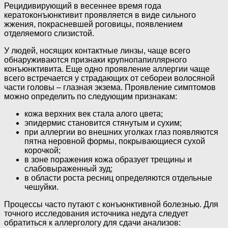
Рецидивирующий в весеннее время года
кератоконъюнктивит проявляется в виде сильного
жжения, покрасневшей роговицы, появлением
отделяемого слизистой.
У людей, носящих контактные линзы, чаще всего
обнаруживаются признаки крупнопапиллярного
конъюнктивита. Еще одно проявление аллергии чаще
всего встречается у страдающих от себореи волосяной
части головы – глазная экзема. Проявление симптомов
можно определить по следующим признакам:
кожа верхних век стала алого цвета;
эпидермис становится стянутым и сухим;
при аллергии во внешних уголках глаз появляются
пятна неровной формы, покрывающиеся сухой
корочкой;
в зоне поражения кожа образует трещины и
слабовыраженный зуд;
в области роста ресниц определяются отдельные
чешуйки.
Процессы часто путают с конъюнктивной болезнью. Для
точного исследования источника недуга следует
обратиться к аллергологу для сдачи анализов: