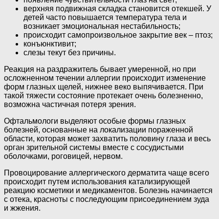
верхняя подвижная складка становится отекшей. У
детей часто повышается температура тела и
возникает эмоциональная нестабильность;
происходит самопроизвольное закрытие век – птоз;
конъюнктивит;
слезы текут без причины.
Реакция на раздражитель бывает умеренной, но при
осложненном течении аллергии происходит изменение
форм глазных щелей, нижнее веко выпячивается. При
такой тяжести состояние протекает очень болезненно,
возможна частичная потеря зрения.
Офтальмологи выделяют особые формы глазных
болезней, основанные на локализации пораженной
области, которая может захватить половину глаза и весь
орган зрительной системы вместе с сосудистыми
оболочками, роговицей, нервом.
Провоцирование аллергического дерматита чаще всего
происходит путем использования катализирующей
реакцию косметики и медикаментов. Болезнь начинается
с отека, красноты с последующим присоединением зуда
и жжения.