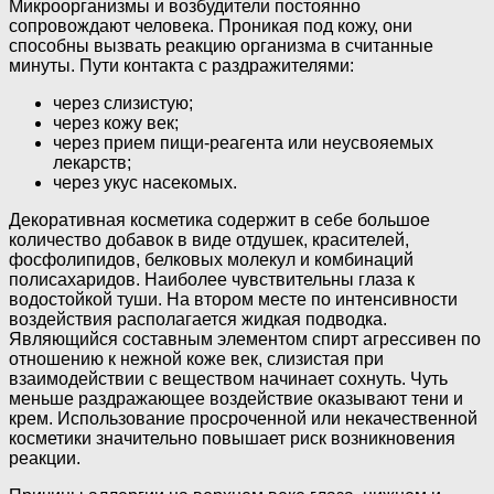
Микроорганизмы и возбудители постоянно
сопровождают человека. Проникая под кожу, они
способны вызвать реакцию организма в считанные
минуты. Пути контакта с раздражителями:
через слизистую;
через кожу век;
через прием пищи-реагента или неусвояемых
лекарств;
через укус насекомых.
Декоративная косметика содержит в себе большое
количество добавок в виде отдушек, красителей,
фосфолипидов, белковых молекул и комбинаций
полисахаридов. Наиболее чувствительны глаза к
водостойкой туши. На втором месте по интенсивности
воздействия располагается жидкая подводка.
Являющийся составным элементом спирт агрессивен по
отношению к нежной коже век, слизистая при
взаимодействии с веществом начинает сохнуть. Чуть
меньше раздражающее воздействие оказывают тени и
крем. Использование просроченной или некачественной
косметики значительно повышает риск возникновения
реакции.