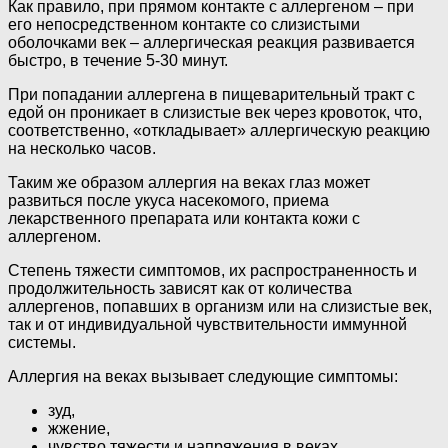
Как правило, при прямом контакте с аллергеном – при
его непосредственном контакте со слизистыми
оболочками век – аллергическая реакция развивается
быстро, в течение 5-30 минут.
При попадании аллергена в пищеварительный тракт с
едой он проникает в слизистые век через кровоток, что,
соответственно, «откладывает» аллергическую реакцию
на несколько часов.
Таким же образом аллергия на веках глаз может
развиться после укуса насекомого, приема
лекарственного препарата или контакта кожи с
аллергеном.
Степень тяжести симптомов, их распространенность и
продолжительность зависят как от количества
аллергенов, попавших в организм или на слизистые век,
так и от индивидуальной чувствительности иммунной
системы.
Аллергия на веках вызывает следующие симптомы:
зуд,
жжение,
чувство тяжести и напряжения в веках,