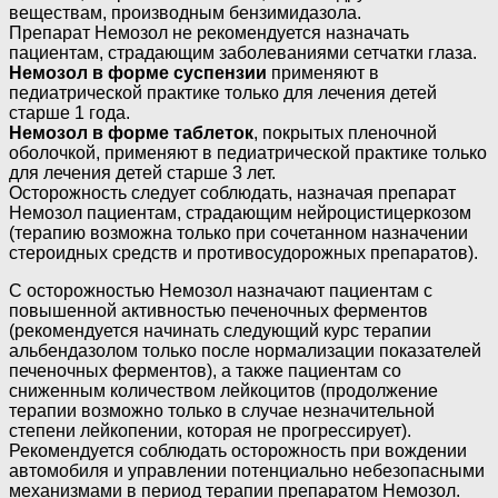
веществам, производным бензимидазола.
Препарат Немозол не рекомендуется назначать
пациентам, страдающим заболеваниями сетчатки глаза.
Немозол в форме суспензии
применяют в
педиатрической практике только для лечения детей
старше 1 года.
Немозол в форме таблеток
, покрытых пленочной
оболочкой, применяют в педиатрической практике только
для лечения детей старше 3 лет.
Осторожность следует соблюдать, назначая препарат
Немозол пациентам, страдающим нейроцистицеркозом
(терапию возможна только при сочетанном назначении
стероидных средств и противосудорожных препаратов).
С осторожностью Немозол назначают пациентам с
повышенной активностью печеночных ферментов
(рекомендуется начинать следующий курс терапии
альбендазолом только после нормализации показателей
печеночных ферментов), а также пациентам со
сниженным количеством лейкоцитов (продолжение
терапии возможно только в случае незначительной
степени лейкопении, которая не прогрессирует).
Рекомендуется соблюдать осторожность при вождении
автомобиля и управлении потенциально небезопасными
механизмами в период терапии препаратом Немозол.