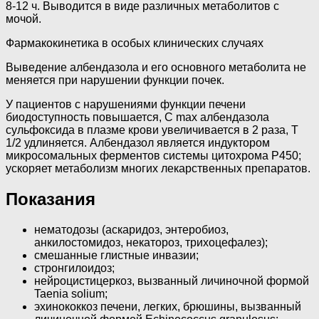
8-12 ч. Выводится в виде различных метаболитов с
мочой.
Фармакокинетика в особых клинических случаях
Выведение албендазола и его основного метаболита не
меняется при нарушении функции почек.
У пациентов с нарушениями функции печени
биодоступность повышается, C max албендазола
сульфоксида в плазме крови увеличивается в 2 раза, T
1/2 удлиняется. Албендазол является индуктором
микросомальных ферментов системы цитохрома Р450;
ускоряет метаболизм многих лекарственных препаратов.
Показания
нематодозы (аскаридоз, энтеробиоз,
анкилостомидоз, некатороз, трихоцефалез);
смешанные глистные инвазии;
стронгилоидоз;
нейроцистицеркоз, вызванный личиночной формой
Taenia solium;
эхинококкоз печени, легких, брюшины, вызванный