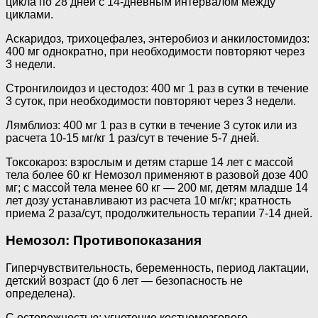
цикла по 28 дней с 14-дневным интервалом между
циклами.
Аскаридоз, трихоцефалез, энтеробиоз и анкилостомидоз:
400 мг однократно, при необходимости повторяют через
3 недели.
Стронгилоидоз и цестодоз: 400 мг 1 раз в сутки в течение
3 суток, при необходимости повторяют через 3 недели.
Лямблиоз: 400 мг 1 раз в сутки в течение 3 суток или из
расчета 10-15 мг/кг 1 раз/сут в течение 5-7 дней.
Токсокароз: взрослым и детям старше 14 лет с массой
тела более 60 кг Немозол применяют в разовой дозе 400
мг; с массой тела менее 60 кг — 200 мг, детям младше 14
лет дозу устанавливают из расчета 10 мг/кг; кратность
приема 2 раза/сут, продолжительность терапии 7-14 дней.
Немозол: Противопоказания
Гиперчувствительность, беременность, период лактации,
детский возраст (до 6 лет — безопасность не
определена).
C осторожностью: угнетение костномозгового