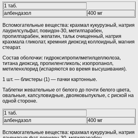
1 таб.
албендазол
400 мг
Вспомогательные вещества: крахмал кукурузный, натрия
лаурилсульфат, повидон-30, метилпарабен,
пропилпарабен, желатин, тальк очищенный, натрия
крахмала гликолат, кремния диоксид коллоидный, магния
стеарат.
Состав оболочки: гидроксипропилметилцеллюлоза,
титана диоксид, пропиленгликоль; изопропанол,
метиленхлорид (испаряются во время высушивания).
1 шт. — блистеры (1) — пачки картонные.
Таблетки жевательные от белого до почти белого цвета,
овальные, капсуловидные, двояковыпуклые, с риской на
одной стороне.
1 таб.
албендазол
400 мг
Вспомогательные вещества: крахмал кукурузный, натрия
лаурилсульфат, повидон-30, метилпарабен,