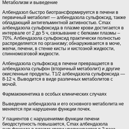
Метаболизм и выведение
Албендазол быстро биотрансформируется в печени в
первичный метаболит — албендазола сульфоксид, также
обладающий антигельминтной активностью. Cmax
албендазола сульфоксида в плазме крови достигается в
интервале от 2 до 5 ч, связывание с белками плазмы –
70%. Албендазола сульфоксид практически полностью
распределяется по организму; обнаруживается в моче,
желчи, печени, в стенке кисты и кистозной жидкости,
спинномозговой жидкости.
Албендазола сульфоксид в печени превращается в
албендазола сульфон (вторичный метаболит) и другие
окисленные продукты. T1/2 албендазола сульфоксида —
8-12 ч. Выводится в виде различных метаболитов с
мочой.
Фармакокинетика в особых клинических случаях
Выведение албендазола и его основного метаболита не
меняется при нарушении функции почек.
У пациентов с нарушениями функции печени
биодоступность повышается, Cmax албендазола