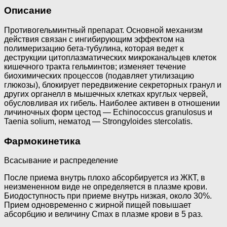
Описание
Противогельминтный препарат. Основной механизм
действия связан с ингибирующим эффектом на
полимеризацию бета-тубулина, которая ведет к
деструкции цитоплазматических микроканальцев клеток
кишечного тракта гельминтов; изменяет течение
биохимических процессов (подавляет утилизацию
глюкозы), блокирует передвижение секреторных гранул и
других органелл в мышечных клетках круглых червей,
обусловливая их гибель. Наиболее активен в отношении
личиночных форм цестод — Echinococcus granulosus и
Taenia solium, нематод — Strongyloides stercolatis.
Фармокинетика
Всасывание и распределение
После приема внутрь плохо абсорбируется из ЖКТ, в
неизмененном виде не определяется в плазме крови.
Биодоступность при приеме внутрь низкая, около 30%.
Прием одновременно с жирной пищей повышает
абсорбцию и величину Cmax в плазме крови в 5 раз.