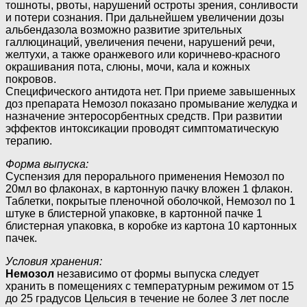
тошноты, рвоты, нарушений остроты зрения, сонливости
и потери сознания. При дальнейшем увеличении дозы
альбендазола возможно развитие зрительных
галлюцинаций, увеличения печени, нарушений речи,
желтухи, а также оранжевого или коричнево-красного
окрашивания пота, слюны, мочи, кала и кожных
покровов.
Специфического антидота нет. При приеме завышенных
доз препарата Немозол показано промывание желудка и
назначение энтеросорбентных средств. При развитии
эффектов интоксикации проводят симптоматическую
терапию.
Форма выпуска:
Суспензия для перорального применения Немозол по
20мл во флаконах, в картонную пачку вложен 1 флакон.
Таблетки, покрытые пленочной оболочкой, Немозол по 1
штуке в блистерной упаковке, в картонной пачке 1
блистерная упаковка, в коробке из картона 10 картонных
пачек.
Условия хранения:
Немозол
независимо от формы выпуска следует
хранить в помещениях с температурным режимом от 15
до 25 градусов Цельсия в течение не более 3 лет после