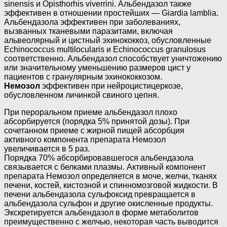
sinensis и Opisthorhis viverrini. Альбендазол также
эффективен в отношении простейших — Giardia lamblia.
Альбендазола эффективен при заболеваниях,
вызванных тканевыми паразитами, включая
альвеолярный и цистный эхинококкоз, обусловленные
Echinococcus multilocularis и Echinococcus granulosus
соответственно. Альбендазол способствует уничтожению
или значительному уменьшению размеров цист у
пациентов с гранулярным эхинококкозом.
Немозол
эффективен при нейроцистицеркозе,
обусловленном личинкой свиного цепня.
При пероральном приеме альбендазол плохо
абсорбируется (порядка 5% принятой дозы). При
сочетанном приеме с жирной пищей абсорбция
активного компонента препарата Немозол
увеличивается в 5 раз.
Порядка 70% абсорбировавшегося альбендазола
связывается с белками плазмы. Активный компонент
препарата Немозол определяется в моче, желчи, тканях
печени, костей, кистозной и спинномозговой жидкости. В
печени альбендазола сульфоксид превращается в
альбендазола сульфон и другие окисленные продукты.
Экскретируется альбендазол в форме метаболитов
преимущественно с желчью, некоторая часть выводится