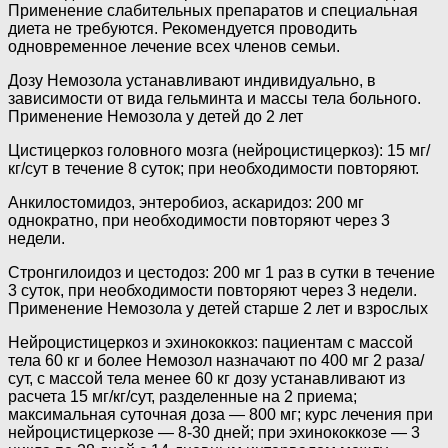
Применение слабительных препаратов и специальная
диета не требуются. Рекомендуется проводить
одновременное лечение всех членов семьи.
Дозу Немозола устанавливают индивидуально, в
зависимости от вида гельминта и массы тела больного.
Применение Немозола у детей до 2 лет
Цистицеркоз головного мозга (нейроцистицеркоз): 15 мг/
кг/сут в течение 8 суток; при необходимости повторяют.
Анкилостомидоз, энтеробиоз, аскаридоз: 200 мг
однократно, при необходимости повторяют через 3
недели.
Стронгилоидоз и цестодоз: 200 мг 1 раз в сутки в течение
3 суток, при необходимости повторяют через 3 недели.
Применение Немозола у детей старше 2 лет и взрослых
Нейроцистицеркоз и эхинококкоз: пациентам с массой
тела 60 кг и более Немозол назначают по 400 мг 2 раза/
сут, с массой тела менее 60 кг дозу устанавливают из
расчета 15 мг/кг/сут, разделенные на 2 приема;
максимальная суточная доза — 800 мг; курс лечения при
нейроцистицеркозе — 8-30 дней; при эхинококкозе — 3