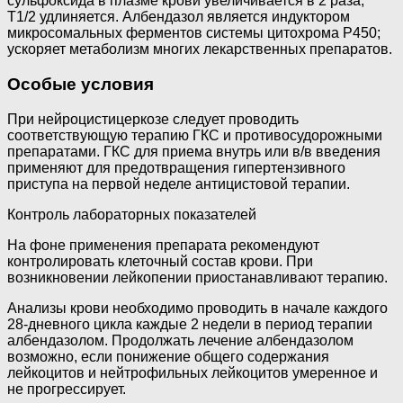
сульфоксида в плазме крови увеличивается в 2 раза,
T1/2 удлиняется. Албендазол является индуктором
микросомальных ферментов системы цитохрома Р450;
ускоряет метаболизм многих лекарственных препаратов.
Особые условия
При нейроцистицеркозе следует проводить
соответствующую терапию ГКС и противосудорожными
препаратами. ГКС для приема внутрь или в/в введения
применяют для предотвращения гипертензивного
приступа на первой неделе антицистовой терапии.
Контроль лабораторных показателей
На фоне применения препарата рекомендуют
контролировать клеточный состав крови. При
возникновении лейкопении приостанавливают терапию.
Анализы крови необходимо проводить в начале каждого
28-дневного цикла каждые 2 недели в период терапии
албендазолом. Продолжать лечение албендазолом
возможно, если понижение общего содержания
лейкоцитов и нейтрофильных лейкоцитов умеренное и
не прогрессирует.