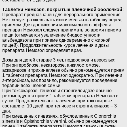
Таблетки
Немозол
, покрытые пленочной оболочкой
:
Препарат предназначен для перорального применения.
Не следует разжевывать или измельчать таблетку перед
приемом. Для достижения максимального эффекта
препарат Немозол следует принимать во время приема
пищи (отмечается увеличение биодоступности
альбендазола при приеме одновременно с жирной
пищей). Продолжительность курса лечения и дозы
препарата Немозол определяет врач.
Дозы для детей старше 3 лет, подростков и взрослых:
При энтеробиозе, некаторозе, анкилостомозе,
аскаридозе и трихинеллезе обычно рекомендуется прием
1 таблетки препарата Немозол однократно. При лечении
энтеробиоза, как правило, рекомендуется проведение
терапии всех членов семьи.
При токсокарозе, тениозе и стронгилоидозе обычно
рекомендуется прием 1 таблетки препарата Немозол в
сутки. Продолжительность лечения при токсокарозе
составляет 10 дней, при тениозе и стронгилоидозе – 3
дня.
При смешанных инвазиях, обусловленных Clonorchis
sinensis и Opisthorchis viverrini, обычно рекомендуется
прием 1 таблетки препарата Немозол дважды в сутки.