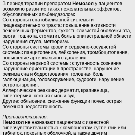
В период терапии препаратом
Немозол
у пациентов
возможно развитие таких нежелательных эффектов,
обусловленных альбендазолом:
Со стороны гепатобилиарной системы и
пищеварительного тракта: повышение активности
печеночных ферментов, сухость слизистой оболочки рта,
рвота, тошнота, стоматит, боль в эпигастральной области,
нарушения стула, метеоризм.
Со стороны системы крови и сердечно-сосудистой
системы: панцитопения, лейкопения, тромбоцитопения,
повышение артериального давления.
Со стороны нервной системы: спутанность сознания,
нарушение ориентации в пространстве, нарушение
режима сна и бодрствования, головная боль,
галлюцинации, головокружение, судороги, нарушение
остроты зрения.
Аллергические реакции: дерматит, крапивница,
гипертермия, кожная сыпь и зуд.
Другие: облысение, снижение функции почек, острая
почечная недостаточность.
Противопоказания:
Немозол
не назначают пациентам с известной
гиперчувствительностью к компонентам суспензии или
таблеток, покрытых оболочкой, а также другим