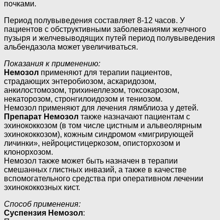
почками.
Период полувыведения составляет 8-12 часов. У
пациентов с обструктивными заболеваниями желчного
пузыря и желчевыводящих путей период полувыведения
альбендазола может увеличиваться.
Показания к применению:
Немозол
применяют для терапии пациентов,
страдающих энтеробиозом, аскаридозом,
анкилостомозом, трихинеллезом, токсокарозом,
некаторозом, стронгилоидозом и тениозом.
Немозол применяют для лечения лямблиоза у детей.
Препарат Немозол
также назначают пациентам с
эхинококкозом (в том числе цистным и альвеолярным
эхинококкозом), кожным синдромом «мигрирующей
личинки», нейроцистицеркозом, описторхозом и
клонорхозом.
Немозол также может быть назначен в терапии
смешанных глистных инвазий, а также в качестве
вспомогательного средства при оперативном лечении
эхинококкозных кист.
Способ применения:
Суспензия Немозол
: