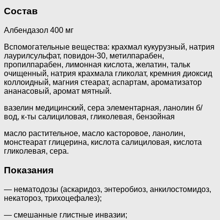
Состав
Албендазол 400 мг
Вспомогательные вещества: крахмал кукурузный, натрия
лаурилсульфат, повидон-30, метилпарабен,
пропилпарабен, лимонная кислота, желатин, тальк
очищенный, натрия крахмала гликолат, кремния диоксид
коллоидный, магния стеарат, аспартам, ароматизатор
ананасовый, аромат мятный.
вазелин медицинский, сера элементарная, ланолин б/
вод, к-ты салициловая, гликолевая, бензойная
масло растительное, масло касторовое, ланолин,
монстеарат глицерина, кислота салициловая, кислота
гликолевая, сера.
Показания
— нематодозы (аскаридоз, энтеробиоз, анкилостомидоз,
некатороз, трихоцефалез);
— смешанные глистные инвазии;