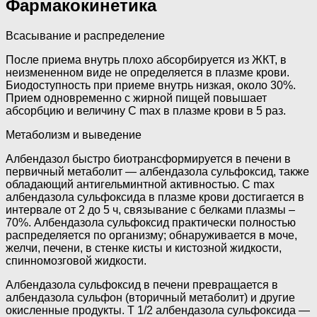
Фармакокинетика
Всасывание и распределение
После приема внутрь плохо абсорбируется из ЖКТ, в
неизмененном виде не определяется в плазме крови.
Биодоступность при приеме внутрь низкая, около 30%.
Прием одновременно с жирной пищей повышает
абсорбцию и величину C max в плазме крови в 5 раз.
Метаболизм и выведение
Албендазол быстро биотрансформируется в печени в
первичный метаболит — албендазола сульфоксид, также
обладающий антигельминтной активностью. C max
албендазола сульфоксида в плазме крови достигается в
интервале от 2 до 5 ч, связывание с белками плазмы –
70%. Албендазола сульфоксид практически полностью
распределяется по организму; обнаруживается в моче,
желчи, печени, в стенке кисты и кистозной жидкости,
спинномозговой жидкости.
Албендазола сульфоксид в печени превращается в
албендазола сульфон (вторичный метаболит) и другие
окисленные продукты. T 1/2 албендазола сульфоксида —