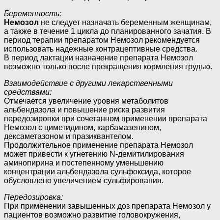
Беременность:
Немозол
не следует назначать беременным женщинам,
а также в течение 1 цикла до планированного зачатия. В
период терапии препаратом Немозол рекомендуется
использовать надежные контрацептивные средства.
В период лактации назначение препарата Немозол
возможно только после прекращения кормления грудью.
Взаимодействие с другими лекарственными
средствами:
Отмечается увеличение уровня метаболитов
альбендазола и повышение риска развития
передозировки при сочетанном применении препарата
Немозол с циметидином, карбамазепином,
дексаметазоном и празиквантелом.
Продолжительное применение препарата Немозол
может привести к угнетению N-демитилирования
аминопирина и постепенному уменьшению
концентрации альбендазола сульфоксида, которое
обусловлено увеличением сульфирования.
Передозировка:
При применении завышенных доз препарата Немозол у
пациентов возможно развитие головокружения,