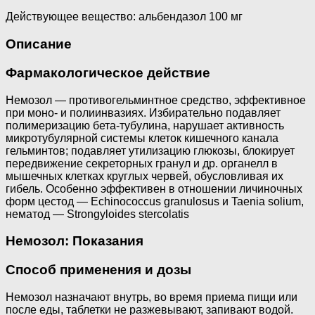
Действующее вещество: альбендазол 100 мг
Описание
Фармакологическое действие
Немозол — противогельминтное средство, эффективное
при моно- и полиинвазиях. Избирательно подавляет
полимеризацию бета-тубулина, нарушает активность
микротубулярной системы клеток кишечного канала
гельминтов; подавляет утилизацию глюкозы, блокирует
передвижение секреторных гранул и др. органелл в
мышечных клетках круглых червей, обусловливая их
гибель. Особенно эффективен в отношении личиночных
форм цестод — Echinococcus granulosus и Taenia solium,
нематод — Strongyloides stercolatis
Немозол: Показания
Способ применения и дозы
Немозол назначают внутрь, во время приема пищи или
после еды, таблетки не разжевывают, запивают водой.