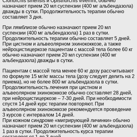
Clonorchis sinensis и Opisthorchis viverrini, обычно
назначают прием 20 мл суспензии (400 мг альбендазола)
дважды в сутки. Продолжительность терапии обычно
составляет 3 дня.
При лямблиозе обычно назначают прием 20 мл
суспензии (400 мг альбендазола) 1 раз в сутки.
Продолжительность терапии обычно составляет 5 дней.
При цистном и альвеолярном эхинококкозе, а также
нейроцистицеркозе пациентам с массой тела более 60 кг
обычно назначают прием 20 мл суспензии (400 мг
альбендазола) дважды в сутки.
Пациентам с массой тела менее 60 кг дозу рассчитывают
по формуле 15 мг/кг массы тела (дозу следует делить на 2
приема), но не более 800 мг альбендазола в сутки.
Продолжительность лечения при цистном и
альвеолярном эхинококкозе обычно составляет 28 дней,
при нейроцистицеркозе – 7-30 дней. При необходимости
спустя 14 дней курс терапии повторяют. При
альвеолярном эхинококкозе рекомендуется проведение
3 курсов с интервалом 14 дней.
При кожном синдроме «мигрирующей личинки» обычно
назначают прием 20 мл суспензии (400 мг альбендазола)
1 раз в сутки. Продолжительность курса терапии
составляет от 1 до 3 дней.