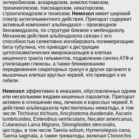
энтеробиозом, аскаридозом, анкилостомозом,
трихинеллезом, токсокарозом, некаторозом,
стронгилоидозом и тениозом.
Немозол
имеет широкий
спектр антигельминтного действия. Препарат содержит
активный компонент альбендазол – производное
бензимидазола, по структуре близкое к мебендазолу.
Механизм действия альбендазола связан с его
способностью селективно ингибировать полимеризацию
бета-тубулина, что приводит к деструкции
цитоплазматических микроканальцев в клетках
кишечного тракта гельминтов, подавлению синтез АТФ и
утилизацию глюкозы, а также блокированию
передвижения секреторных гранул и других органелл в
мышечных клетках круглых червей, что приводит к их
гибели.
Немозол
эффективен в инвазиях, обусловленных одним
или несколькими видами кишечных паразитов. Препарат
активен в отношении яиц, личинок и взрослых червей. К
действию альбендазола чувствительны нематоды, в том
числе Triсhiurus triсhiura, Ancylostoma duodenale, Ascaris
lumbricoides, Enterobius vermicularis, Necator americanus,
Cutaneous Larva Migrans, Strongiloides stercoralis,
цестоды, в том числе Taenia solium, Hymenolepsis nana,
Taenia saginata, а также трематоды, включая Clonorchis