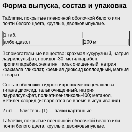
Форма выпуска, состав и упаковка
Таблетки, покрытые пленочной оболочкой белого или
почти белого цвета, круглые, двояковыпуклые.
1 таб.
албендазол
200 мг
Вспомогательные вещества: крахмал кукурузный, натрия
лаурилсульфат, повидон-30, метилпарабен,
пропилпарабен, желатин, тальк очищенный, натрия
крахмала гликолат, кремния диоксид коллоидный, магния
стеарат.
Состав оболочки: гидроксипропилметилцеллюлоза,
титана диоксид, тальк очищенный, натрия
лаурилсульфат, полиэтиленгликоль-400; метанол,
метиленхлорид (испаряются во время высушивания).
2 шт. — блистеры (1) — пачки картонные.
Таблетки, покрытые пленочной оболочкой белого или
почти белого цвета, круглые, двояковыпуклые.