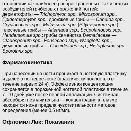
отношении как наиболее распространенных, так и редких
возбудителей грибковых поражений ногтей:
дерматофиты —
Trichophyton spp., Microsporum spp.,
Epidermophyton spp.
; дрожжевые грибы —
Candida spp.,
Cryptococcus spp., Malassezia spp.
(
Pityrosporum spp.
);
плесневые грибы —
Alternaria spp., Scopulariopsis spp.,
Hendersonula spp.
; грибы семейства
Dematiaceae
—
Cladosporium spp., Fonsecaea spp., Wangiella spp.
;
диморфные грибы —
Coccidioides spp., Histoplasma spp.,
Sporothrix spp.
Фармакокинетика
При нанесении на ногти проникает в ногтевую пластинку
и далее в ногтевое ложе (практически полностью в
течение первых 24 ч). Эффективная концентрация
сохраняется в пораженной ногтевой пластинке в течение
7–10 дней уже после первой аппликации. Системная
абсорбция незначительна — концентрация в плазме
находится ниже предела чувствительности методов
определения (менее 0,5 нг/мл).
Офломил Лак: Показания