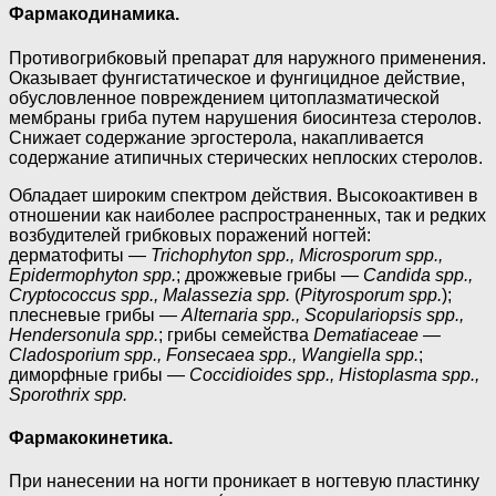
Фармакодинамика.
Противогрибковый препарат для наружного применения.
Оказывает фунгистатическое и фунгицидное действие,
обусловленное повреждением цитоплазматической
мембраны гриба путем нарушения биосинтеза стеролов.
Снижает содержание эргостерола, накапливается
содержание атипичных стерических неплоских стеролов.
Обладает широким спектром действия. Высокоактивен в
отношении как наиболее распространенных, так и редких
возбудителей грибковых поражений ногтей:
дерматофиты —
Trichophyton spp., Microsporum spp.,
Epidermophyton spp.
; дрожжевые грибы —
Candida spp.,
Cryptococcus spp., Malassezia spp.
(
Pityrosporum spp.
);
плесневые грибы —
Alternaria spp., Scopulariopsis spp.,
Hendersonula spp.
; грибы семейства
Dematiaceae
—
Cladosporium spp., Fonsecaea spp., Wangiella spp.
;
диморфные грибы —
Coccidioides spp., Histoplasma spp.,
Sporothrix spp.
Фармакокинетика.
При нанесении на ногти проникает в ногтевую пластинку