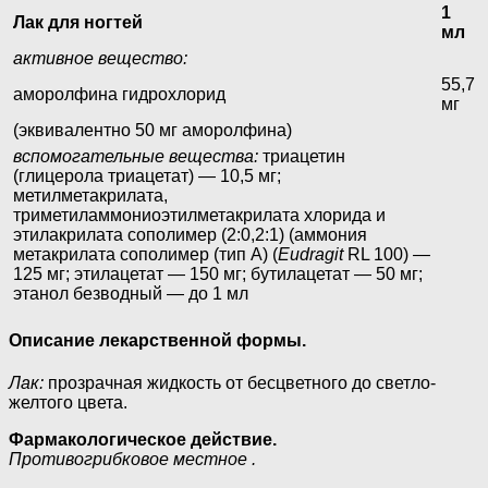
1
Лак для ногтей
мл
активное вещество:
55,7
аморолфина гидрохлорид
мг
(эквивалентно 50 мг аморолфина)
вспомогательные вещества:
триацетин
(глицерола триацетат) — 10,5 мг;
метилметакрилата,
триметиламмониоэтилметакрилата хлорида и
этилакрилата сополимер (2:0,2:1) (аммония
метакрилата сополимер (тип A) (
Eudragit
RL 100) —
125 мг; этилацетат — 150 мг; бутилацетат — 50 мг;
этанол безводный — до 1 мл
Описание лекарственной формы.
Лак:
прозрачная жидкость от бесцветного до светло-
желтого цвета.
Фармакологическое действие.
Противогрибковое местное .