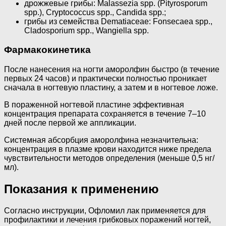
дрожжевые грибы: Malassezia spp. (Pityrosporum
spp.), Cryptococcus spp., Candida spp.;
грибы из семейства Dematiaceae: Fonsecaea spp.,
Cladosporium spp., Wangiella spp.
Фармакокинетика
После нанесения на ногти аморолфин быстро (в течение
первых 24 часов) и практически полностью проникает
сначала в ногтевую пластину, а затем и в ногтевое ложе.
В пораженной ногтевой пластине эффективная
концентрация препарата сохраняется в течение 7–10
дней после первой же аппликации.
Системная абсорбция аморолфина незначительна:
концентрация в плазме крови находится ниже предела
чувствительности методов определения (меньше 0,5 нг/
мл).
Показания к применению
Согласно инструкции, Офломил лак применяется для
профилактики и лечения грибковых поражений ногтей,