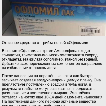
Отличное средство от грибка ногтей «Офломил»
В состав «Офломила» кроме Аморолфина входят
триацетин, триметиламмониоэтилметакрилата хлорид,
этилацетат, этакрилата сополимер, этанол безводный.
Действие всех перечисленных компонентов направлено
на избавление от онихомикоза.
После нанесения на поражённые ногти лак быстро
засыхает, создавая воздухонепроницаемую плёнку. Она
препятствует поступлению воздуха вглубь ногтя, в
результате грибы не могут развиваться, продолжать
размножение и постепенно отмирают. Эта плёнка
остаётся на ногтях ещё 10-14 дней с момента нанесения.
На протяжении данного периода активные вещества
лекарства продолжают действовать.