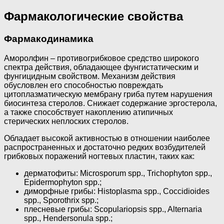
Фармакологические свойства
Фармакодинамика
Аморолфин – противогрибковое средство широкого
спектра действия, обладающее фунгистатическим и
фунгицидным свойством. Механизм действия
обусловлен его способностью повреждать
цитоплазматическую мембрану гриба путем нарушения
биосинтеза стеролов. Снижает содержание эргостерола,
а также способствует накоплению атипичных
стерических неплоских стеролов.
Обладает высокой активностью в отношении наиболее
распространенных и достаточно редких возбудителей
грибковых поражений ногтевых пластин, таких как:
дерматофиты: Microsporum spp., Trichophyton spp.,
Epidermophyton spp.;
диморфные грибы: Histoplasma spp., Coccidioides
spp., Sporothrix spp.;
плесневые грибы: Scopulariopsis spp., Alternaria
spp., Hendersonula spp.;