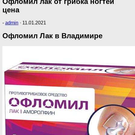
Офломил лак от грибка ногтей
цена
-
admin
·
11.01.2021
Офломил Лак в Владимире