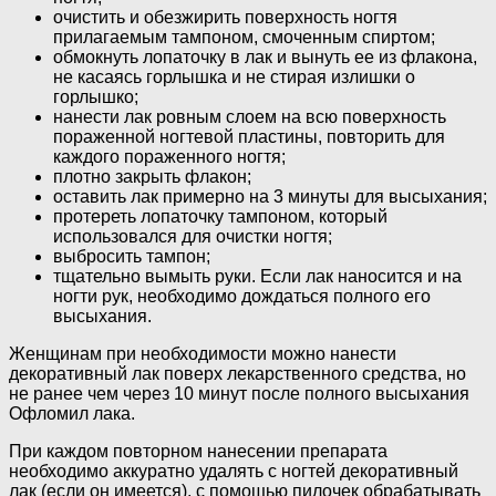
очистить и обезжирить поверхность ногтя
прилагаемым тампоном, смоченным спиртом;
обмокнуть лопаточку в лак и вынуть ее из флакона,
не касаясь горлышка и не стирая излишки о
горлышко;
нанести лак ровным слоем на всю поверхность
пораженной ногтевой пластины, повторить для
каждого пораженного ногтя;
плотно закрыть флакон;
оставить лак примерно на 3 минуты для высыхания;
протереть лопаточку тампоном, который
использовался для очистки ногтя;
выбросить тампон;
тщательно вымыть руки. Если лак наносится и на
ногти рук, необходимо дождаться полного его
высыхания.
Женщинам при необходимости можно нанести
декоративный лак поверх лекарственного средства, но
не ранее чем через 10 минут после полного высыхания
Офломил лака.
При каждом повторном нанесении препарата
необходимо аккуратно удалять с ногтей декоративный
лак (если он имеется), с помощью пилочек обрабатывать