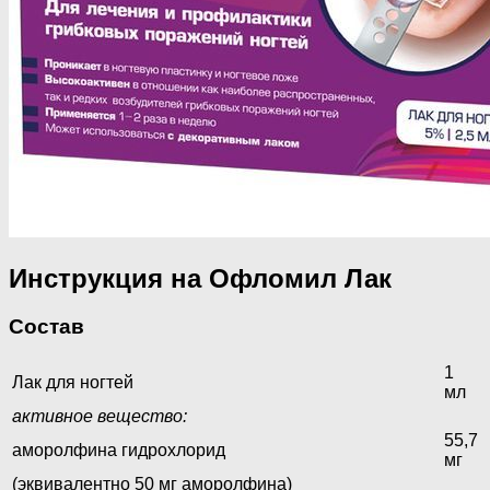
Инструкция на Офломил Лак
Состав
1
Лак для ногтей
мл
активное вещество:
55,7
аморолфина гидрохлорид
мг
(эквивалентно 50 мг аморолфина)