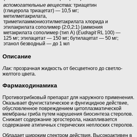
вспомогательные вещества:
триацетин
(глицерола триацетат) — 10,5 мг;
метилметакрилата,
триметиламмониоэтилметакрилата хлорида и
этилакрилата сополимер (2:0,2:1) (аммония
метакрилата сополимер (тип A) (
Eudragit
RL 100) —
125 мг; этилацетат — 150 мг; бутилацетат — 50 мг;
этанол безводный — до 1 мл
Описание
Лак:
прозрачная жидкость от бесцветного до светло-
желтого цвета.
Фармакодинамика
Противогрибковый препарат для наружного применения.
Оказывает фунгистатическое и фунгицидное действие,
обусловленное повреждением цитоплазматической
мембраны гриба путем нарушения биосинтеза стеролов.
Снижает содержание эргостерола, накапливается
содержание атипичных стерических неплоских стеролов.
Обладает широким спектром действия. Высокоактивен в