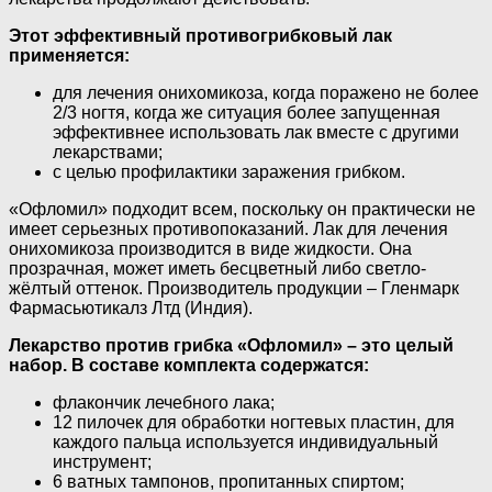
Этот эффективный противогрибковый лак
применяется:
для лечения онихомикоза, когда поражено не более
2/3 ногтя, когда же ситуация более запущенная
эффективнее использовать лак вместе с другими
лекарствами;
с целью профилактики заражения грибком.
«Офломил» подходит всем, поскольку он практически не
имеет серьезных противопоказаний. Лак для лечения
онихомикоза производится в виде жидкости. Она
прозрачная, может иметь бесцветный либо светло-
жёлтый оттенок. Производитель продукции – Гленмарк
Фармасьютикалз Лтд (Индия).
Лекарство против грибка «Офломил» – это целый
набор. В составе комплекта содержатся:
флакончик лечебного лака;
12 пилочек для обработки ногтевых пластин, для
каждого пальца используется индивидуальный
инструмент;
6 ватных тампонов, пропитанных спиртом;