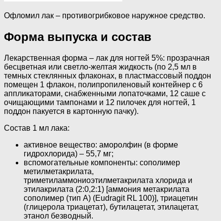
Офломил лак – противогрибковое наружное средство.
Форма выпуска и состав
Лекарственная форма – лак для ногтей 5%: прозрачная
бесцветная или светло-желтая жидкость (по 2,5 мл в
темных стеклянных флаконах, в пластмассовый поддон
помещен 1 флакон, полипропиленовый контейнер с 6
аппликаторами, снабженными лопаточками, 12 саше с
очищающими тампонами и 12 пилочек для ногтей, 1
поддон пакуется в картонную пачку).
Состав 1 мл лака:
активное вещество: аморолфин (в форме
гидрохлорида) – 55,7 мг;
вспомогательные компоненты: сополимер
метилметакрилата,
триметиламмониоэтилметакрилата хлорида и
этилакрилата (2:0,2:1) [аммония метакрилата
сополимер (тип A) (Eudragit RL 100)], триацетин
(глицерола триацетат), бутилацетат, этилацетат,
этанол безводный.