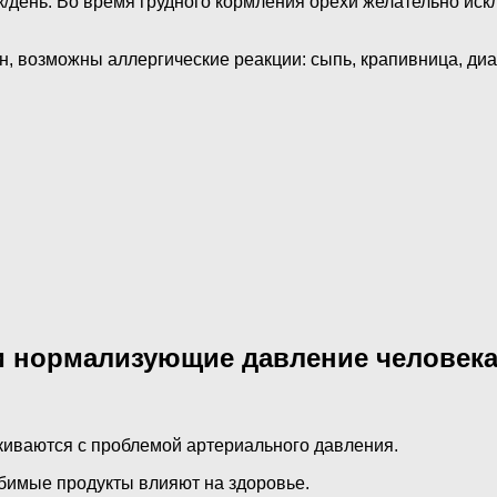
/день. Во время грудного кормления орехи желательно искл
, возможны аллергические реакции: сыпь, крапивница, диа
 нормализующие давление человек
киваются с проблемой артериального давления.
юбимые продукты влияют на здоровье.