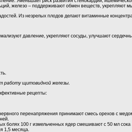
вление. Уменьшает риск развития стенокардии, ишемическо
ьций, железо – поддерживают обмен веществ, укрепляют м
адостей. Из незрелых плодов делают витаминные концентра
мализуют давление, укрепляют сосуды, улучшают сердечный
ть.
ют работу щитовидной железы.
эффективные рецепты:
нервного перенапряжения принимают смесь орехов с медом. 
дней.
х болях 100 г измельченных ядер смешивают с 50 мл сока а
я 1,5 месяца.