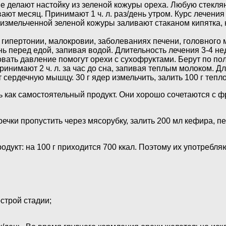
ие делают настойку из зеленой кожуры ореха. Любую стекля
ют месяц. Принимают 1 ч. л. раз/день утром. Курс лечения
. измельченной зеленой кожуры заливают стаканом кипятка, 
ипертонии, малокровии, заболеваниях печени, головного мо
ь перед едой, запивая водой. Длительность лечения 3-4 не
овать давление помогут орехи с сухофруктами. Берут по по
имают 2 ч. л. за час до сна, запивая теплым молоком. Дли
сердечную мышцу. 30 г ядер измельчить, залить 100 г тепл
 как самостоятельный продукт. Они хорошо сочетаются с ф
речки пропустить через мясорубку, залить 200 мл кефира, п
дукт: на 100 г приходится 700 ккал. Поэтому их употребля
острой стадии;