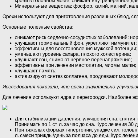
крови в головном мозге, снижает внутричерепное да
Минеральные вещества: фосфор, калий, магний, кал
Орехи используют для приготовления различных блюд, сл
Основные полезные свойства:
снижают риск сердечно-сосудистых заболеваний: нор
улучшают гормональный фон, укрепляют иммунитет;
эффективны для восстановления мужской потенции;
уменьшают уровень сахара, плохого холестерина;
улучшают сон, снимают нервное перенапряжение;
эффективны при лечении мастопатии, миомы матки;
улучшают память;
активизируют синтез коллагена, продлевают молодос
Исследования показали, что орехи значительно улучша
Для лечения используют ядра и перегородки. Наиболее 
Для стабилизации давления, улучшения сна, снятия 
Принимать по 1 ст. л. за час до сна. Курс лечения 30 
При тяжелых формах гипертонии, упадке сил, головны
л. смеси трижды/день за полчаса до еды. Курс лечени