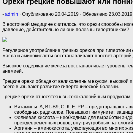
Орехи грецкие повышают или пони
-
admin
· Опубликовано
20.04.2019
· Обновлено
23.03.2019
В восточной медицине считалось, что орехи способны изле
давление, действительно ли они полезны гипертоникам?
Регулярное употребление грецких орехов при гипертонии 
масла и аминокислоты восстанавливают просвет артерий
Высокое содержание железа восстанавливает уровень гем
анемией.
Грецкие орехи обладают великолепным вкусом, высокой п
всего вызывают развитие гипертонической болезни.
Грецкие орехи относятся к высококалорийным продуктам, 
Витамины: А, В1-В9, С, К, Е, РР – предотвращают а
свободных радикалов. Повышают иммунитет, защища
Фолиевая кислота – необходима для выработки энд
преждевременных родов, внутриутробных патологий
Аргинин – аминокислота, участвующая во многих жи