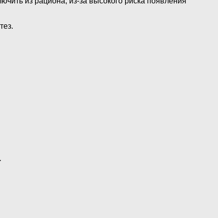
ючить из рациона, из-за высокого риска появления
тез.
а