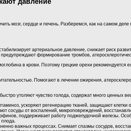
жают давление
чить мозг, сердце и печень. Разберемся, как на самом деле
стабилизирует артериальное давление, снижает риск разви
, предупреждают формирование тромбов, атеросклеротичес
оглобина в крови. Поэтому грецкие орехи рекомендуется 
итательностью. Помогают в лечении ожирения, атеросклеро
быстро утоляют чувство голода, содержат много ценных ве
витаминоз, ускоряют регенерацию тканей, защищают клетки
ют сосуды от воспалений, микроповреждений, восстанавли
орфинов, поддерживает работу поджелудочной железы. Ос
 плода.
зненно важных процессах. Снимает спазмы сосудов, восст