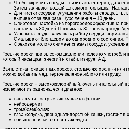
Чтобы укрепить сосуды, снизить холестерин, давлен
Затем заливают водкой до самого горлышка. Настаива
Для чистки сосудов, улучшения работы сердца 1 ч. л
выпивают за два раза. Курс лечения – 10 дней.
Спиртовая настойка из перегородок эффективна при г
настаивать 30 дней. Принимать 30 капель трижды/ден
Укрепить сосуды, улучшить работу сердца, нормализ
Смалывают блендером до однородного состояния. Прин
Ореховое молоко снимает спазмы сосудов, укрепляет 
Грецкие орехи при высоком давлении полезно употреблять
который насыщает энергий и стабилизирует АД.
Взять стакан очищенных орехов, столько же овсянки или г
можно добавить мед, тертое зеленое яблоко или грушу.
Грецкие орехи – высококалорийный, очень питательный про
исключают из рациона, если диагноз:
панкреатит, острые кишечные инфекции;
нейродермит;
тромбоэмболия;
язва желудка, двенадцатиперстной кишки, гастрит в 
повышенная кислотность желудка.