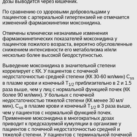
дозы выводится через кишечник.
По сравнению со здоровыми добровольцами у
пациентов с артериальной гипертензией не отмечается
изменений фармакокинетики моксонидина.
Отмечены клинически незначимые изменения
фармакокинетических показателей моксонидина у
пациентов пожилого возраста, вероятно обусловленные
снижением интенсивности его метаболизма и/или
несколько более высокой биодоступностью.
Выведение моксонидина в значительной степени
коррелирует с КК. У пациентов с почечной
недостаточностью средней степени (КК 30-60 мл/мин) C
ss
в плазме крови и конечный T
приблизительно в 2 и 1.5
1/2
раза выше, чем у лиц с нормальной функцией почек (КК
более 90 мл/мин). У больных с почечной
недостаточностью тяжелой степени (КК менее 30 мл/
мин), C
в плазме крови и конечный T
в 3 раза выше,
ss
1/2
чем у пациентов с нормальной функцией почек.
Применение моксонидина в многократных дозах
приводит к предсказуемой кумуляции в организме у
пациентов с почечной недостаточностью средней и
тяжелой степени. У пациентов с терминальной почечной