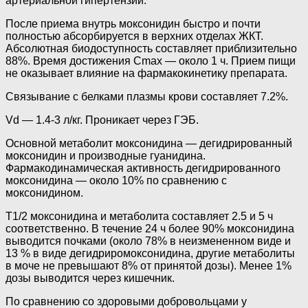
артериальной гипертензии.
После приема внутрь моксонидин быстро и почти
полностью абсорбируется в верхних отделах ЖКТ.
Абсолютная биодоступность составляет приблизительно
88%. Время достижения Cmax — около 1 ч. Прием пищи
не оказывает влияние на фармакокинетику препарата.
Связывание с белками плазмы крови составляет 7.2%.
Vd — 1.4-3 л/кг. Проникает через ГЭБ.
Основной метаболит моксонидина — дегидрированный
моксонидин и производные гуанидина.
Фармакодинамическая активность дегидрированного
моксонидина — около 10% по сравнению с
моксонидином.
Т1/2 моксонидина и метаболита составляет 2.5 и 5 ч
соответственно. В течение 24 ч более 90% моксонидина
выводится почками (около 78% в неизмененном виде и
13 % в виде дегидриромоксонидина, другие метаболиты
в моче не превышают 8% от принятой дозы). Менее 1%
дозы выводится через кишечник.
По сравнению со здоровыми добровольцами у