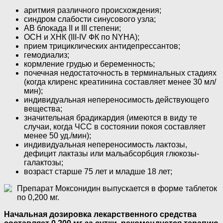
аритмия различного происхождения;
синдром слабости синусового узла;
АВ блокада II и III степени;
ОСН и ХНК (III-IV ФК по NYHA);
прием трициклических антидепрессантов;
гемодиализ;
кормление грудью и беременность;
почечная недостаточность в терминальных стадиях
(когда клиренс креатинина составляет менее 30 мл/
мин);
индивидуальная непереносимость действующего
вещества;
значительная брадикардия (имеются в виду те
случаи, когда ЧСС в состоянии покоя составляет
менее 50 уд./мин);
индивидуальная непереносимость лактозы,
дефицит лактазы или мальабсорбция глюкозы-
галактозы;
возраст старше 75 лет и младше 18 лет;
Препарат Моксонидин выпускается в форме таблеток
по 0,200 мг.
Начальная дозировка лекарственного средства