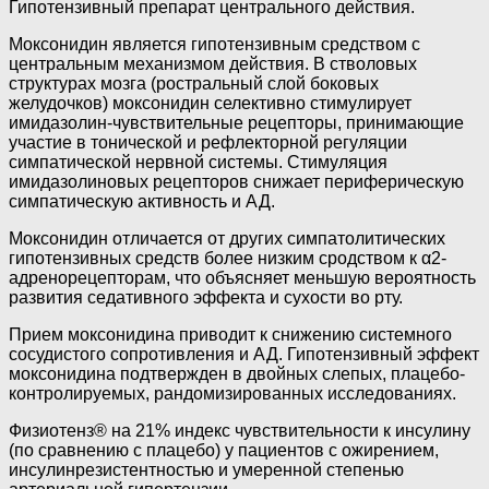
Гипотензивный препарат центрального действия.
Моксонидин является гипотензивным средством с
центральным механизмом действия. В стволовых
структурах мозга (ростральный слой боковых
желудочков) моксонидин селективно стимулирует
имидазолин-чувствительные рецепторы, принимающие
участие в тонической и рефлекторной регуляции
симпатической нервной системы. Стимуляция
имидазолиновых рецепторов снижает периферическую
симпатическую активность и АД.
Моксонидин отличается от других симпатолитических
гипотензивных средств более низким сродством к α2-
адренорецепторам, что объясняет меньшую вероятность
развития седативного эффекта и сухости во рту.
Прием моксонидина приводит к снижению системного
сосудистого сопротивления и АД. Гипотензивный эффект
моксонидина подтвержден в двойных слепых, плацебо-
контролируемых, рандомизированных исследованиях.
Физиотенз® на 21% индекс чувствительности к инсулину
(по сравнению с плацебо) у пациентов с ожирением,
инсулинрезистентностью и умеренной степенью