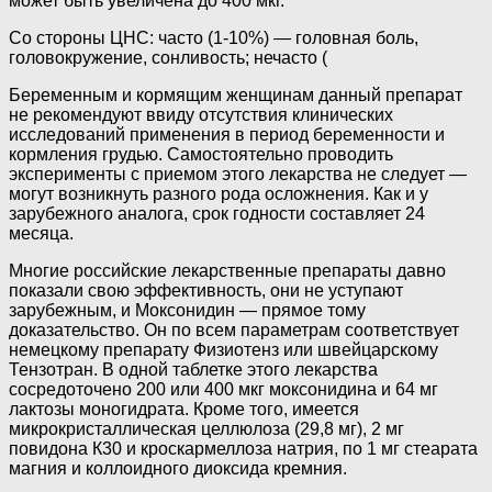
может быть увеличена до 400 мкг.
Со стороны ЦНС: часто (1-10%) — головная боль,
головокружение, сонливость; нечасто (
Беременным и кормящим женщинам данный препарат
не рекомендуют ввиду отсутствия клинических
исследований применения в период беременности и
кормления грудью. Самостоятельно проводить
эксперименты с приемом этого лекарства не следует —
могут возникнуть разного рода осложнения. Как и у
зарубежного аналога, срок годности составляет 24
месяца.
Многие российские лекарственные препараты давно
показали свою эффективность, они не уступают
зарубежным, и Моксонидин — прямое тому
доказательство. Он по всем параметрам соответствует
немецкому препарату Физиотенз или швейцарскому
Тензотран. В одной таблетке этого лекарства
сосредоточено 200 или 400 мкг моксонидина и 64 мг
лактозы моногидрата. Кроме того, имеется
микрокристаллическая целлюлоза (29,8 мг), 2 мг
повидона К30 и кроскармеллоза натрия, по 1 мг стеарата
магния и коллоидного диоксида кремния.