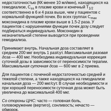
недостаточностью (КК менее 10 мл/мин), находящихся на
гемодиализе, C
в плазме крови и конечный T
ss
1/2
соответственно в 6 и 4 раза выше, чем у пациентов с
нормальной функцией почек. Во всех группах C
max
моксонидина в плазме крови выше в 1.5-2 раза. У
пациентов с нарушениями функции почек дозу следует
подбираться индивидуально. Моксонидин в
незначительной степени выводится при проведении
гемодиализа.
Принимают внутрь. Начальная доза составляет в
среднем 200 мкг внутрь 1 раз/сут.
Максимальная разовая
доза —
400 мкг. Необходима индивидуальная коррекция
суточной дозы в зависимости от переносимости терапии.
Максимальная суточная доза
— 600 мкг в 2 приема.
Для пациентов с почечной недостаточностью средней и
тяжелой степени, а также находящихся на гемодиализе
начальная доза — 200 мкг/сут. В случае необходимости и
при хорошей переносимости суточная доза может быть
увеличена до максимальной 400 мкг.
Со стороны ЦНС:
часто — головная боль,
головокружение (вертиго), сонливость; нечасто —
обморок.