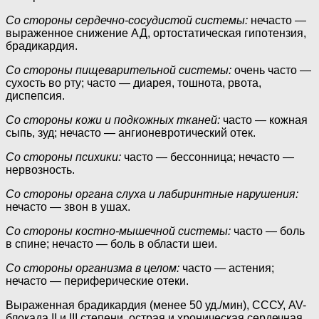
Со стороны сердечно-сосудистой системы:
нечасто —
выраженное снижение АД, ортостатическая гипотензия,
брадикардия.
Со стороны пищеварительной системы:
очень часто —
сухость во рту; часто — диарея, тошнота, рвота,
диспепсия.
Со стороны кожи и подкожных тканей:
часто — кожная
сыпь, зуд; нечасто — ангионевротический отек.
Со стороны психики:
часто — бессонница; нечасто —
нервозность.
Со стороны органа слуха и лабиринтные нарушения:
нечасто — звон в ушах.
Со стороны костно-мышечной системы:
часто — боль
в спине; нечасто — боль в области шеи.
Со стороны организма в целом:
часто — астения;
нечасто — периферические отеки.
Выраженная брадикардия (менее 50 уд./мин), СССУ, AV-
блокада II и III степени, острая и хроническая сердечная