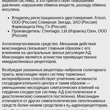
нервной системы, а это препятствует повышению
давления, нарушению обмена веществ, разладу обмена
инсулина.
Владелец регистрационного удостоверения: Атолл,
ООО (Россия) Северная Звезда, ЗАО (Россия)
Фармзащита Нпц, Гп (Россия)
Производитель: Chemagis, Ltd (Израиль) Озон, ООО
(Россия)
Антигипертензивное средство. Механизм действия
моксонидина связывают главным образом с его
влиянием на центральные звенья регуляции АД.
Моксонидин является агонистом преимущественно
имидазолиновых рецепторов.
Возбуждая указанные рецепторы нейронов солитарного
тракта, моксонидин через систему тормозных
интернейронов способствует угнетению активности
сосудодвигательного центра и таким образом —
уменьшению нисходящих симпатических влияний на
сердечно-сосудистую систему. АД (систолическое и
диастолическое) снижается постепенно. Моксонидин
отличается от других симпатолитических гипотензивных
средств более низким сродством к α
-адренорецепторам,
2