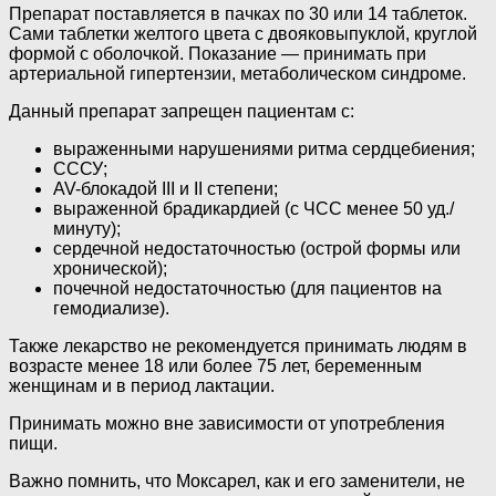
Препарат поставляется в пачках по 30 или 14 таблеток.
Сами таблетки желтого цвета с двояковыпуклой, круглой
формой с оболочкой. Показание — принимать при
артериальной гипертензии, метаболическом синдроме.
Данный препарат запрещен пациентам с:
выраженными нарушениями ритма сердцебиения;
СССУ;
AV-блокадой III и II степени;
выраженной брадикардией (с ЧСС менее 50 уд./
минуту);
сердечной недостаточностью (острой формы или
хронической);
почечной недостаточностью (для пациентов на
гемодиализе).
Также лекарство не рекомендуется принимать людям в
возрасте менее 18 или более 75 лет, беременным
женщинам и в период лактации.
Принимать можно вне зависимости от употребления
пищи.
Важно помнить, что Моксарел, как и его заменители, не