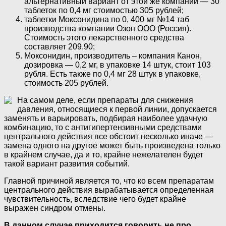
альтернативный вариант от этой же компании — 30
таблеток по 0,4 мг стоимостью 305 рублей;
таблетки Моксонидина по 0, 400 мг №14 таб
производства компании Озон ООО (Россия).
Стоимость этого лекарственного средства
составляет 209.90;
Моксонидин, производитель – компания Канон,
дозировка — 0,2 мг, в упаковке 14 штук, стоит 103
рубля. Есть также по 0,4 мг 28 штук в упаковке,
стоимость 205 рублей.
На самом деле, если препараты для снижения
давления, относящиеся к первой линии, допускается
заменять и варьировать, подбирая наиболее удачную
комбинацию, то с антигипертензивными средствами
центрального действия все обстоит несколько иначе —
замена одного на другое может быть произведена только
в крайнем случае, да и то, крайне нежелателен будет
такой вариант развития событий.
Главной причиной является то, что ко всем препаратам
центрального действия вырабатывается определенная
чувствительность, вследствие чего будет крайне
выражен синдром отмены.
В данном случае приходится говорить не про