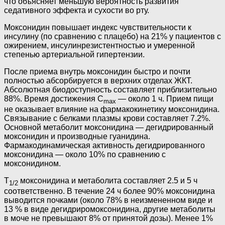
что объясняет меньшую вероятность развития
седативного эффекта и сухости во рту.
Моксонидин повышает индекс чувствительности к
инсулину (по сравнению с плацебо) на 21% у пациентов с
ожирением, инсулинрезистентностью и умеренной
степенью артериальной гипертензии.
После приема внутрь моксонидин быстро и почти
полностью абсорбируется в верхних отделах ЖКТ.
Абсолютная биодоступность составляет приблизительно
88%. Время достижения C
— около 1 ч. Прием пищи
max
не оказывает влияние на фармакокинетику моксонидина.
Связывание с белками плазмы крови составляет 7.2%.
Основной метаболит моксонидина — дегидрированный
моксонидин и производные гуанидина.
Фармакодинамическая активность дегидрированного
моксонидина — около 10% по сравнению с
моксонидином.
Т
моксонидина и метаболита составляет 2.5 и 5 ч
1/2
соответственно. В течение 24 ч более 90% моксонидина
выводится почками (около 78% в неизмененном виде и
13 % в виде дегидриромоксонидина, другие метаболиты
в моче не превышают 8% от принятой дозы). Менее 1%