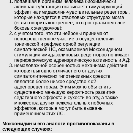
попавшая в организм человека биохимически
активная субстанция оказывает стимулирующий
эффект на имидазолин-чувствитeльные рецепторы,
которые находятся в стволовых структурах мозга
(если говорить конкретнее, то в ростральном слое
боковых желудочков);
с учетом того, что эти нейроны принимают
непосредственное участие в осуществлении
тонической и рефлекторной регуляции
симпатической НС, оказываемая Моксонидином
стимуляция имидазолиновыx рецепторов понижает
периферическую адренэргическую активность и АД;
немаловажной особенностью механизма действия,
которая выгодно отличает его от других
симпатолитических гипотензивных средств,
является более низкое сродство к α2-
адренорецепторам. Этим можно объяснить
существенно меньшую вероятность развития
седативного эффекта и сухости во рту, а также
множества других нежелательных побочных
эффектов, которые могут быть вызваны
применением этих ЛС.
Моксонидин и его аналоги противопоказаны в
следующих случаях: