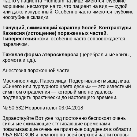
Часто у пациента Plumbum на лице имеются глубокие
морщины, несмотря на то, что пациент на вид — худой
или даже изнуренный. Особенно часто имеются глубокие
носогубные складки.
Тянущий, сжимающий характер болей. Контрактуры
Кахексия (истощение) пораженных частей.
Гиперестезия
кожи, особенно часто сопровождается
параличом.
Тяжелая форма атеросклероза
(церебральные кризы,
хромота и т.д.).
Анестезия пораженной части.
Масляное лицо. Парез лица. Подергивания мышц лица.
«Синего или пурпурного цвета десны» — это известный
симптом отравления — который мне не удалось
подтвердить практически до настоящего времени.
№ 50 532 Невропатолог 03.04.2018
Здравствуйте Вот уже год постоянно беспокоят очень
сильные сжимающие стягивающие временами
покалывающие очень не приятные ощущения в области
ЛБА ВИСКОВ и немного по всей верхней части головы