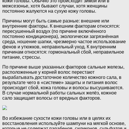
кожи головы. Обычно это происходит зимой или в
межсезонье, хотя бывают случаи, хотя женщины
постоянно жалуются на сухую кожу головы.
Причины могут быть самые разные: внешние или
внутренние факторы. К внешним факторам относятся:
пересушенный воздух (по причине включённого
постоянно кондиционера), экологически загрязнённая
среда, ношение шапки, чрезмерно частое использование
фенов и утюжков, неправильный уход. К внутренним
причинам относятся: гормональный сбой, неправильное
питание, стрессы.
По причине выше указанных факторов сальные железы,
расположенные у корней волос перестают
вырабатывать достаточное количество кожного сала, в
результате чего в «системе» защиты и питания волос
происходит сбой, кожа головы и волосы высушиваются.
В случае нормальной работы сальных желёз, кожное
сало защищает волосы от вредных факторов.
Во избежание сухости кожи головы или в целях их
восстановления используйте шампуни на мягкой основе,
которые не содержат парабенов, силиконов, сульфатов и