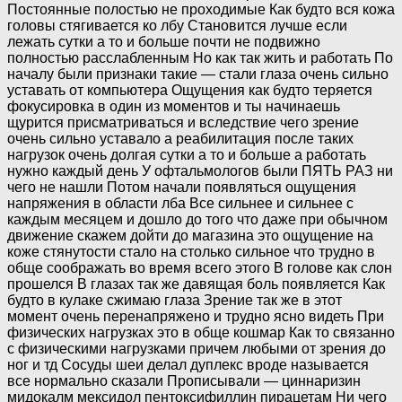
Постоянные полостью не проходимые Как будто вся кожа
головы стягивается ко лбу Становится лучше если
лежать сутки а то и больше почти не подвижно
полностью расслабленным Но как так жить и работать По
началу были признаки такие — стали глаза очень сильно
уставать от компьютера Ощущения как будто теряется
фокусировка в один из моментов и ты начинаешь
щурится присматриваться и вследствие чего зрение
очень сильно уставало а реабилитация после таких
нагрузок очень долгая сутки а то и больше а работать
нужно каждый день У офтальмологов были ПЯТЬ РАЗ ни
чего не нашли Потом начали появляться ощущения
напряжения в области лба Все сильнее и сильнее с
каждым месяцем и дошло до того что даже при обычном
движение скажем дойти до магазина это ощущение на
коже стянутости стало на столько сильное что трудно в
обще соображать во время всего этого В голове как слон
прошелся В глазах так же давящая боль появляется Как
будто в кулаке сжимаю глаза Зрение так же в этот
момент очень перенапряжено и трудно ясно видеть При
физических нагрузках это в обще кошмар Как то связанно
с физическими нагрузками причем любыми от зрения до
ног и тд Сосуды шеи делал дуплекс вроде называется
все нормально сказали Прописывали — циннаризин
мидокалм мексидол пентоксифиллин пирацетам Ни чего