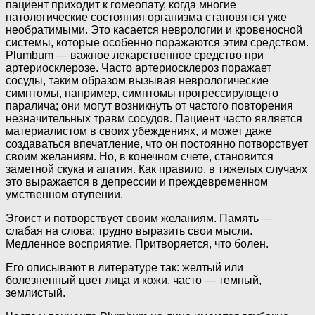
пациент приходит к гомеопату, когда многие
патологические состояния организма становятся уже
необратимыми. Это касается неврологии и кровеносной
системы, которые особенно поражаются этим средством.
Plumbum — важное лекарственное средство при
артериосклерозе. Часто артериосклероз поражает
сосуды, таким образом вызывая неврологические
симптомы, например, симптомы прогрессирующего
паралича; они могут возникнуть от частого повторения
незначительных травм сосудов. Пациент часто является
материалистом в своих убеждениях, и может даже
создаваться впечатление, что он постоянно потворствует
своим желаниям. Но, в конечном счете, становится
заметной скука и апатия. Как правило, в тяжелых случаях
это выражается в депрессии и преждевременном
умственном отупении.
Эгоист и потворствует своим желаниям. Память —
слабая на слова; трудно выразить свои мысли.
Медленное восприятие. Притворяется, что болен.
Его описывают в литературе так: желтый или
болезненный цвет лица и кожи, часто — темный,
землистый.