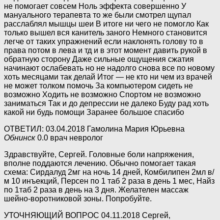
не помогает совсем Ноль эффекта совершенно У
мануального терапевта то же были смотрел щупал
расслаблял мышцы шеи В итоге ни чего не помогло Как
только вышел вся канитель заного Немного становится
легче от таких упражнений если наклонять голову то в
права потом в лева и тд и в этот момент давить рукой в
обратную сторону Даже сильные ощущения сжатия
начинают ослабевать но не надолго снова все по новому
хоть месяцами так делай Итог — не кто ни чем из врачей
не может толком помочь За компьютером сидеть не
возможно Ходить не возможно Спортом не возможно
заниматься Так и до депрессии не далеко Буду рад хоть
какой ни будь помощи Заранее большое спасибо
ОТВЕТИЛ: 03.04.2018 Гамолина Мария Юрьевна
Обнинск
0.0 врач невролог
Здравствуйте, Сергей. Головные боли напряжения,
вполне поддаются лечению. Обычно помогает такая
схема: Сирдалуд 2мг на ночь 14 дней, Комбилипен 2мл в/
м 10 инъекций, Персен по 1 таб 2 раза в день 1 мес, Найз
по 1таб 2 раза в день на 3 дня. Желателен массаж
шейно-воротниковой зоны. Попробуйте.
УТОЧНЯЮЩИЙ ВОПРОС 04.11.2018 Сергей,