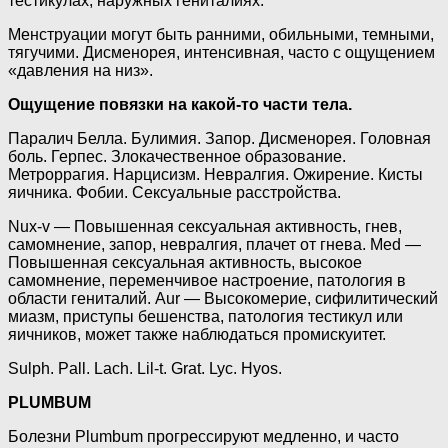
тестикулах, наружных гениталиях.
Менструации могут быть ранними, обильными, темными,
тягучими. Дисменорея, интенсивная, часто с ощущением
«давления на низ».
Ощущение повязки на какой-то части тела.
Паралич Белла. Булимия. Запор. Дисменорея. Головная
боль. Герпес. Злокачественное образование.
Метроррагия. Нарцисизм. Невралгия. Ожирение. Кисты
яичника. Фобии. Сексуальные расстройства.
Nux-v — Повышенная сексуальная активность, гнев,
самомнение, запор, невралгия, плачет от гнева. Med —
Повышенная сексуальная активность, высокое
самомнение, переменчивое настроение, патология в
области гениталий. Aur — Высокомерие, сифилитический
миазм, приступы бешенства, патология тестикул или
яичников, может также наблюдаться промискуитет.
Sulph. Pall. Lach. Lil-t. Grat. Lyc. Hyos.
PLUMBUM
Болезни Plumbum прогрессируют медленно, и часто