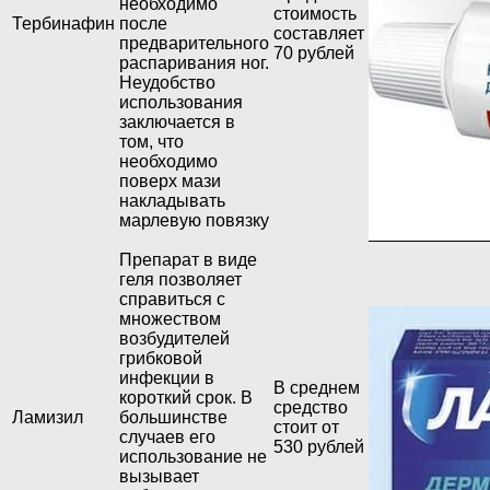
необходимо
стоимость
Тербинафин
после
составляет
предварительного
70 рублей
распаривания ног.
Неудобство
использования
заключается в
том, что
необходимо
поверх мази
накладывать
марлевую повязку
Препарат в виде
геля позволяет
справиться с
множеством
возбудителей
грибковой
инфекции в
В среднем
короткий срок. В
средство
Ламизил
большинстве
стоит от
случаев его
530 рублей
использование не
вызывает