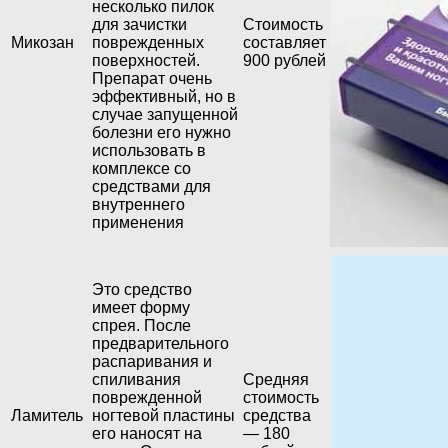
несколько пилок
для зачистки
Стоимость
Микозан
поврежденных
составляет
поверхностей.
900 рублей
Препарат очень
эффективный, но в
случае запущенной
болезни его нужно
использовать в
комплексе со
средствами для
внутреннего
применения
Это средство
имеет форму
спрея. После
предварительного
распаривания и
спиливания
Средняя
поврежденной
стоимость
Ламитель
ногтевой пластины
средства
его наносят на
— 180