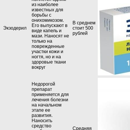
из наиболее
известных для
борьбы с
онихомикозом.
В среднем
Его выпускают в
Экзодерил
стоит 500
виде капель и
рублей
мази. Наносят не
только на
поврежденные
участки кожи и
ногтя, но и на
здоровые ткани
вокруг
Недорогой
препарат
применяется для
лечения болезни
на начальном
этапе ее
развития.
Наносить
средство
Средняя