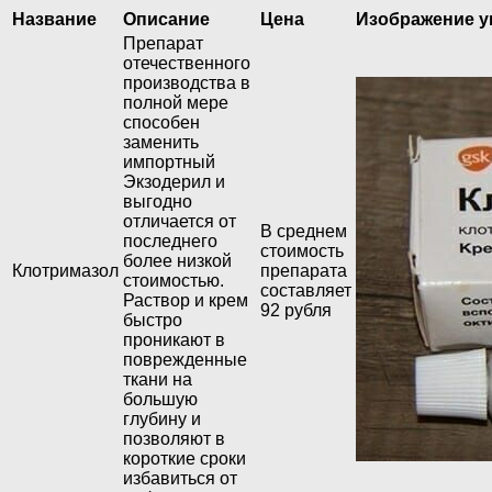
Название
Описание
Цена
Изображение у
Препарат
отечественного
производства в
полной мере
способен
заменить
импортный
Экзодерил и
выгодно
отличается от
В среднем
последнего
стоимость
более низкой
Клотримазол
препарата
стоимостью.
составляет
Раствор и крем
92 рубля
быстро
проникают в
поврежденные
ткани на
большую
глубину и
позволяют в
короткие сроки
избавиться от