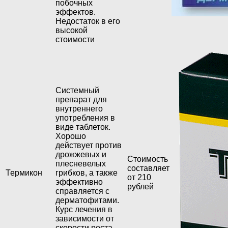
побочных
эффектов.
Недостаток в его
высокой
стоимости
Системный
препарат для
внутреннего
употребления в
виде таблеток.
Хорошо
действует против
дрожжевых и
Стоимость
плесневелых
составляет
Термикон
грибков, а также
от 210
эффективно
рублей
справляется с
дерматофитами.
Курс лечения в
зависимости от
скорости роста