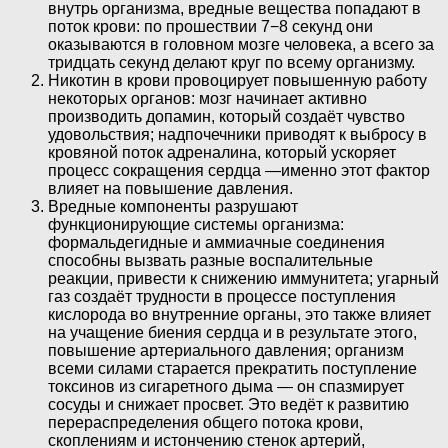
внутрь организма, вредные вещества попадают в
поток крови: по прошествии 7−8 секунд они
оказываются в головном мозге человека, а всего за
тридцать секунд делают круг по всему организму.
Никотин в крови провоцирует повышенную работу
некоторых органов: мозг начинает активно
производить допамин, который создаёт чувство
удовольствия; надпочечники приводят к выбросу в
кровяной поток адреналина, который ускоряет
процесс сокращения сердца —именно этот фактор
влияет на повышение давления.
Вредные компоненты разрушают
функционирующие системы организма:
формальдегидные и аммиачные соединения
способны вызвать разные воспалительные
реакции, привести к снижению иммунитета; угарный
газ создаёт трудности в процессе поступления
кислорода во внутренние органы, это также влияет
на учащение биения сердца и в результате этого,
повышение артериального давления; организм
всеми силами старается прекратить поступление
токсинов из сигаретного дыма — он спазмирует
сосуды и снижает просвет. Это ведёт к развитию
перераспределения общего потока крови,
скоплениям и истончению стенок артерий,