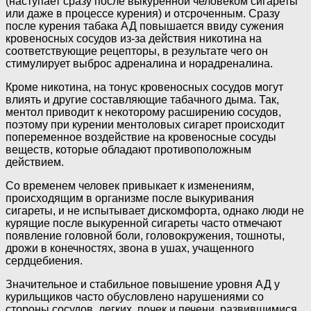
(наступает сразу после выкуренной человеком сигареты
или даже в процессе курения) и отсроченным. Сразу
после курения табака АД повышается ввиду сужения
кровеносных сосудов из-за действия никотина на
соответствующие рецепторы, в результате чего он
стимулирует выброс адреналина и норадреналина.
Кроме никотина, на тонус кровеносных сосудов могут
влиять и другие составляющие табачного дыма. Так,
ментол приводит к некоторому расширению сосудов,
поэтому при курении ментоловых сигарет происходит
попеременное воздействие на кровеносные сосуды
веществ, которые обладают противоположным
действием.
Со временем человек привыкает к изменениям,
происходящим в организме после выкуривания
сигареты, и не испытывает дискомфорта, однако люди не
курящие после выкуренной сигареты часто отмечают
появление головной боли, головокружения, тошноты,
дрожи в конечностях, звона в ушах, учащенного
сердцебиения.
Значительное и стабильное повышение уровня АД у
курильщиков часто обусловлено нарушениями со
стороны сосудов, легких, почек и печени, развившимися