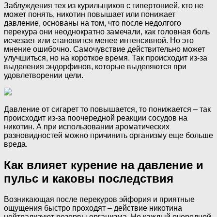
Заблуждения тех из курильщиков с гипертонией, кто не
может понять, никотин повышает или понижает
давление, основаны на том, что после недолгого
перекура они неоднократно замечали, как головная боль
исчезает или становится менее интенсивной. Но это
мнение ошибочно. Самочувствие действительно может
улучшиться, но на короткое время. Так происходит из-за
выделения эндорфинов, которые выделяются при
удовлетворении цели.
Давление от сигарет то повышается, то понижается – так
происходит из-за поочередной реакции сосудов на
никотин. А при использовании ароматических
разновидностей можно причинить организму еще больше
вреда.
Как влияет курение на давление и
пульс и каковы последствия
Возникающая после перекуров эйфория и приятные
ощущения быстро проходят – действие никотина
нейтрализуют резервы организма. Но каждый очередной