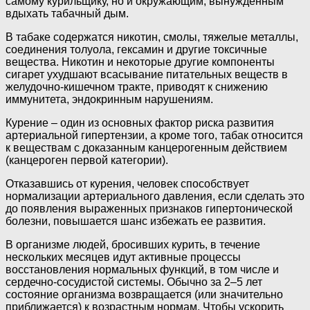
самому курильщику, но и окружающим, вынужденным
вдыхать табачный дым.
В табаке содержатся никотин, смолы, тяжелые металлы,
соединения толуола, гексамин и другие токсичные
вещества. Никотин и некоторые другие компоненты
сигарет ухудшают всасывание питательных веществ в
желудочно-кишечном тракте, приводят к снижению
иммунитета, эндокринным нарушениям.
Курение – один из основных фактор риска развития
артериальной гипертензии, а кроме того, табак относится
к веществам с доказанным канцерогенным действием
(канцероген первой категории).
Отказавшись от курения, человек способствует
нормализации артериального давления, если сделать это
до появления выраженных признаков гипертонической
болезни, повышается шанс избежать ее развития.
В организме людей, бросивших курить, в течение
нескольких месяцев идут активные процессы
восстановления нормальных функций, в том числе и
сердечно-сосудистой системы. Обычно за 2–5 лет
состояние организма возвращается (или значительно
приближается) к возрастным нормам. Чтобы ускорить