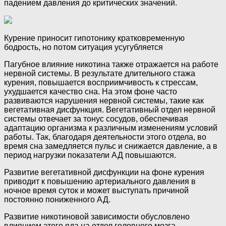
падением давления до критических значений.
Курение приносит гипотонику кратковременную
бодрость, но потом ситуация усугубляется
Пагубное влияние никотина также отражается на работе
нервной системы. В результате длительного стажа
курения, повышается восприимчивость к стрессам,
ухудшается качество сна. На этом фоне часто
развиваются нарушения нервной системы, такие как
вегетативная дисфункция. Вегетативный отдел нервной
системы отвечает за тонус сосудов, обеспечивая
адаптацию организма к различным изменениям условий
работы. Так, благодаря деятельности этого отдела, во
время сна замедляется пульс и снижается давление, а в
период нагрузки показатели АД повышаются.
Развитие вегетативной дисфункции на фоне курения
приводит к повышению артериального давления в
ночное время суток и может выступать причиной
постоянно пониженного АД.
Развитие никотиновой зависимости обусловлено
влиянием этого яда на отдел головного мозга,