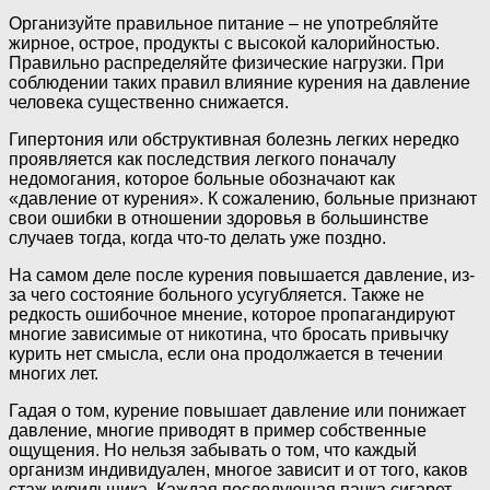
Организуйте правильное питание – не употребляйте
жирное, острое, продукты с высокой калорийностью.
Правильно распределяйте физические нагрузки. При
соблюдении таких правил влияние курения на давление
человека существенно снижается.
Гипертония или обструктивная болезнь легких нередко
проявляется как последствия легкого поначалу
недомогания, которое больные обозначают как
«давление от курения». К сожалению, больные признают
свои ошибки в отношении здоровья в большинстве
случаев тогда, когда что-то делать уже поздно.
На самом деле после курения повышается давление, из-
за чего состояние больного усугубляется. Также не
редкость ошибочное мнение, которое пропагандируют
многие зависимые от никотина, что бросать привычку
курить нет смысла, если она продолжается в течении
многих лет.
Гадая о том, курение повышает давление или понижает
давление, многие приводят в пример собственные
ощущения. Но нельзя забывать о том, что каждый
организм индивидуален, многое зависит и от того, каков
стаж курильщика. Каждая последующая пачка сигарет