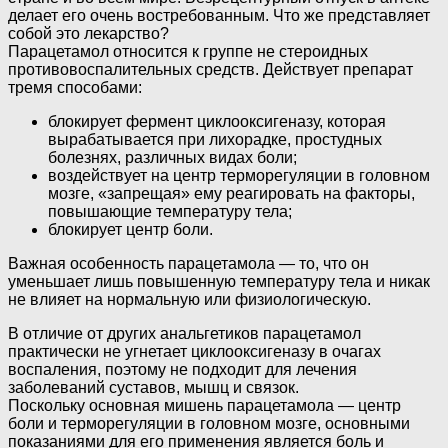
делает его очень востребованным. Что же представляет
собой это лекарство?
Парацетамол относится к группе не стероидных
противовоспалительных средств. Действует препарат
тремя способами:
блокирует фермент циклооксигеназу, которая
вырабатывается при лихорадке, простудных
болезнях, различных видах боли;
воздействует на центр терморегуляции в головном
мозге, «запрещая» ему реагировать на факторы,
повышающие температуру тела;
блокирует центр боли.
Важная особенность парацетамола — то, что он
уменьшает лишь повышенную температуру тела и никак
не влияет на нормальную или физиологическую.
В отличие от других анальгетиков парацетамол
практически не угнетает циклооксигеназу в очагах
воспаления, поэтому не подходит для лечения
заболеваний суставов, мышц и связок.
Поскольку основная мишень парацетамола — центр
боли и терморегуляции в головном мозге, основными
показаниями для его применения является боль и