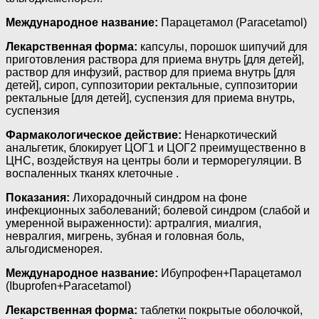
Международное название:
Парацетамол (Paracetamol)
Лекарственная форма:
капсулы, порошок шипучий для
приготовления раствора для приема внутрь [для детей],
раствор для инфузий, раствор для приема внутрь [для
детей], сироп, суппозитории ректальные, суппозитории
ректальные [для детей], суспензия для приема внутрь,
суспензия
Фармакологическое действие:
Ненаркотический
анальгетик, блокирует ЦОГ1 и ЦОГ2 преимущественно в
ЦНС, воздействуя на центры боли и терморегуляции. В
воспаленных тканях клеточные .
Показания:
Лихорадочный синдром на фоне
инфекционных заболеваний; болевой синдром (слабой и
умеренной выраженности): артралгия, миалгия,
невралгия, мигрень, зубная и головная боль,
альгодисменорея.
Международное название:
Ибупрофен+Парацетамол
(Ibuprofen+Paracetamol)
Лекарственная форма:
таблетки покрытые оболочкой,