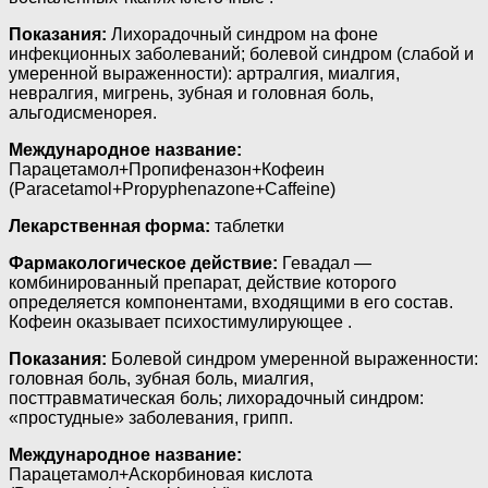
Показания:
Лихорадочный синдром на фоне
инфекционных заболеваний; болевой синдром (слабой и
умеренной выраженности): артралгия, миалгия,
невралгия, мигрень, зубная и головная боль,
альгодисменорея.
Международное название:
Парацетамол+Пропифеназон+Кофеин
(Paracetamol+Propyphenazone+Caffeine)
Лекарственная форма:
таблетки
Фармакологическое действие:
Гевадал —
комбинированный препарат, действие которого
определяется компонентами, входящими в его состав.
Кофеин оказывает психостимулирующее .
Показания:
Болевой синдром умеренной выраженности:
головная боль, зубная боль, миалгия,
посттравматическая боль; лихорадочный синдром:
«простудные» заболевания, грипп.
Международное название:
Парацетамол+Аскорбиновая кислота