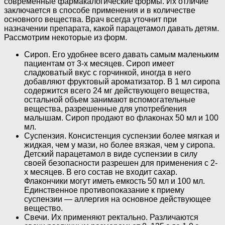
современные фармакалогические формы. Их отличие
заключается в способе применения и в количестве
основного вещества. Врач всегда уточнит при
назначении препарата, какой парацетамол давать детям.
Рассмотрим некоторые из форм.
Сироп. Его удобнее всего давать самым маленьким
пациентам от 3-х месяцев. Сироп имеет
сладковатый вкус с горчинкой, иногда в него
добавляют фруктовый ароматизатор. В 1 мл сиропа
содержится всего 24 мг действующего вещества,
остальной объем занимают вспомогательные
вещества, разрешенные для употребления
малышам. Сироп продают во флаконах 50 мл и 100
мл.
Суспензия. Консистенция суспензии более мягкая и
жидкая, чем у мази, но более вязкая, чем у сиропа.
Детский парацетамол в виде суспензии в силу
своей безопасности разрешен для применения с 2-
х месяцев. В его состав не входит сахар.
Флакончики могут иметь емкость 50 мл и 100 мл.
Единственное противопоказание к приему
суспензии — аллергия на основное действующее
вещество.
Свечи. Их применяют ректально. Различаются