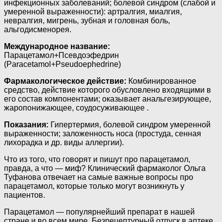
инфекционных заболеваний; болевой синдром (слабой и
умеренной выраженности): артралгия, миалгия,
невралгия, мигрень, зубная и головная боль,
альгодисменорея.
Международное название:
Парацетамол+Псевдоэфедрин
(Paracetamol+Pseudoephedrine)
Фармакологическое действие:
Комбинированное
средство, действие которого обусловлено входящими в
его состав компонентами; оказывает анальгезирующее,
жаропонижающее, соудосуживающее .
Показания:
Гипертермия, болевой синдром умеренной
выраженности; заложенность носа (простуда, сенная
лихорадка и др. виды аллергии).
Что из того, что говорят и пишут про парацетамол,
правда, а что — миф? Клинический фармаколог Ольга
Туфанова отвечает на самые важные вопросы про
парацетамол, которые только могут возникнуть у
пациентов.
Парацетамол — популярнейший препарат в нашей
стране и во всем мире. Безрецептурный отпуск в аптеке