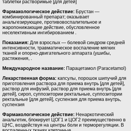
таблетки растворимые [для детей]
Фармакологическое действие:
Брустан —
комбинированный препарат; оказывает
анальгезирующее, противовоспалительное и
жаропонижающие действие, обусловленное
неселективным ингибированием .
Показания:
Для взрослых — болевой синдром средней
интенсивности, травматическое воспаление мягких
тканей и опорно-двигательного аппарата (ушибы,
растяжения, .
Международное название:
Парацетамол (Paracetamol)
Лекарственная форма:
капсулы, порошок шипучий для
приготовления раствора для приема внутрь [для детей],
раствор для инфузий, раствор для приема внутрь [для
детей], сироп, суппозитории ректальные, суппозитории
ректальные [для детей], суспензия для приема внутрь,
суспензия
Фармакологическое действие:
Ненаркотический
анальгетик, блокирует ЦОГ1 и ЦОГ2 преимущественно в
ЦНС, воздействуя на центры боли и терморегуляции. В
воспаленных тканях клеточные .