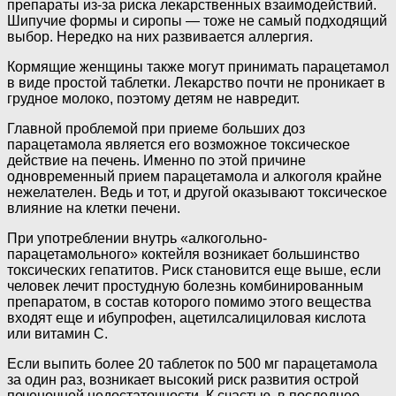
препараты из-за риска лекарственных взаимодействий.
Шипучие формы и сиропы — тоже не самый подходящий
выбор. Нередко на них развивается аллергия.
Кормящие женщины также могут принимать парацетамол
в виде простой таблетки. Лекарство почти не проникает в
грудное молоко, поэтому детям не навредит.
Главной проблемой при приеме больших доз
парацетамола является его возможное токсическое
действие на печень. Именно по этой причине
одновременный прием парацетамола и алкоголя крайне
нежелателен. Ведь и тот, и другой оказывают токсическое
влияние на клетки печени.
При употреблении внутрь «алкогольно-
парацетамольного» коктейля возникает большинство
токсических гепатитов. Риск становится еще выше, если
человек лечит простудную болезнь комбинированным
препаратом, в состав которого помимо этого вещества
входят еще и ибупрофен, ацетилсалициловая кислота
или витамин С.
Если выпить более 20 таблеток по 500 мг парацетамола
за один раз, возникает высокий риск развития острой
печеночной недостаточности. К счастью, в последнее