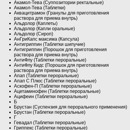
Акамол-Тева (Суппозитории ректальные)
Акамол-Тева (Таблетки)
Аквацитрамон (Гранулы для приготовления
раствора для приема внутрь)
Альдолор (Каплеты)
Альдолор (Капли оральные)
Альдолор (Сироп)
АнГриКапс максима (Капсула)
Антигриппин (Таблетки шипучие)
Антигриппин (Порошок для приготовления
раствора для приема внутрь)
АнтиФлу (Таблетки пероральные)
АнтиФлу Кидс (Порошок для приготовления
раствора для приема внутрь)
Апап (Таблетки пероральные)
Апап С Плюс (Таблетки пероральные)
Аскофен-П (Таблетки пероральные)
Ацетаминофен (Таблетки пероральные)
Ацифеин (Таблетки пероральные)
Б
Брустан (Суспензия для перорального применения)
Брустан (Таблетки пероральные)
Г
Гевадал (Таблетки пероральные)
Гриппекс (Таблетки пероральные)