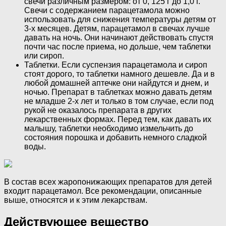
свечи различным размером: от 0, 125 г до 1,0 г.
Свечи с содержанием парацетамола можно
использовать для снижения температуры детям от
3-х месяцев. Детям, парацетамол в свечах лучше
давать на ночь. Они начинают действовать спустя
почти час после приема, но дольше, чем таблетки
или сироп.
Таблетки. Если суспензия парацетамола и сироп
стоят дорого, то таблетки намного дешевле. Да и в
любой домашней аптечке они найдутся и днем, и
ночью. Препарат в таблетках можно давать детям
не младше 2-х лет и только в том случае, если под
рукой не оказалось препарата в других
лекарственных формах. Перед тем, как давать их
малышу, таблетки необходимо измельчить до
состояния порошка и добавить немного сладкой
воды.
В состав всех жаропонижающих препаратов для детей
входит парацетамол. Все рекомендации, описанные
выше, относятся и к этим лекарствам.
Действующее вещество