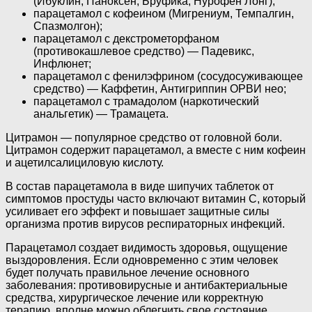
(Ибуклин, Паноксен, Бруфика, Нурофен Лонг);
парацетамол с кофеином (Мигрениум, Темпалгин,
Спазмолгон);
парацетамол с декстрометорфаном
(противокашлевое средство) — Падевикс,
Инфлюнет;
парацетамол с фенилэфрином (сосудосуживающее
средство) — Каффетин, Антигриппин ОРВИ нео;
парацетамол с трамадолом (наркотический
анальгетик) — Трамацета.
Цитрамон — популярное средство от головной боли.
Цитрамон содержит парацетамол, а вместе с ним кофеин
и ацетилсалициловую кислоту.
В состав парацетамола в виде шипучих таблеток от
симптомов простуды часто включают витамин С, который
усиливает его эффект и повышает защитные силы
организма против вирусов респираторных инфекций.
Парацетамол создает видимость здоровья, ощущение
выздоровления. Если одновременно с этим человек
будет получать правильное лечение основного
заболевания: противовирусные и антибактериальные
средства, хирургическое лечение или корректную
терапию, вполне можно облегчить свое состояние