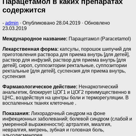
Парацетамол в каких препаратах
содержится
-
admin
· Опубликовано
28.04.2019
· Обновлено
23.03.2019
Международное название:
Парацетамол (Paracetamol)
Лекарственная форма:
капсулы, порошок шипучий для
приготовления раствора для приема внутрь [для детей],
раствор для инфузий, раствор для приема внутрь [для
детей], сироп, суппозитории ректальные, суппозитории
ректальные [для детей], суспензия для приема внутрь,
суспензия
Фармакологическое действие:
Ненаркотический
анальгетик, блокирует ЦОГ1 и ЦОГ2 преимущественно в
ЦНС, воздействуя на центры боли и терморегуляции. В
воспаленных тканях клеточные .
Показания:
Лихорадочный синдром на фоне
инфекционных заболеваний; болевой синдром (слабой и
умеренной выраженности): артралгия, миалгия,
невралгия, мигрень, зубная и головная боль,
альгодисменорея.