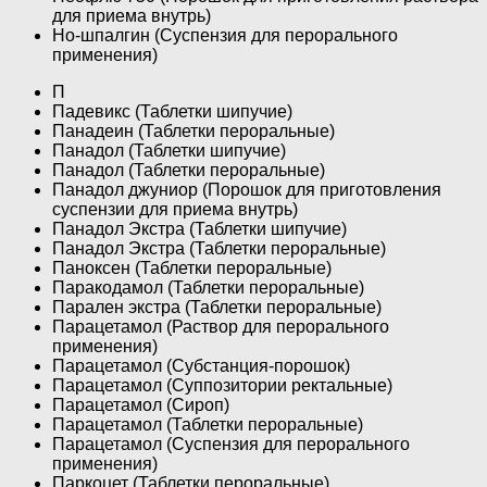
для приема внутрь)
Но-шпалгин (Суспензия для перорального
применения)
П
Падевикс (Таблетки шипучие)
Панадеин (Таблетки пероральные)
Панадол (Таблетки шипучие)
Панадол (Таблетки пероральные)
Панадол джуниор (Порошок для приготовления
суспензии для приема внутрь)
Панадол Экстра (Таблетки шипучие)
Панадол Экстра (Таблетки пероральные)
Паноксен (Таблетки пероральные)
Паракодамол (Таблетки пероральные)
Парален экстра (Таблетки пероральные)
Парацетамол (Раствор для перорального
применения)
Парацетамол (Субстанция-порошок)
Парацетамол (Суппозитории ректальные)
Парацетамол (Сироп)
Парацетамол (Таблетки пероральные)
Парацетамол (Суспензия для перорального
применения)
Паркоцет (Таблетки пероральные)