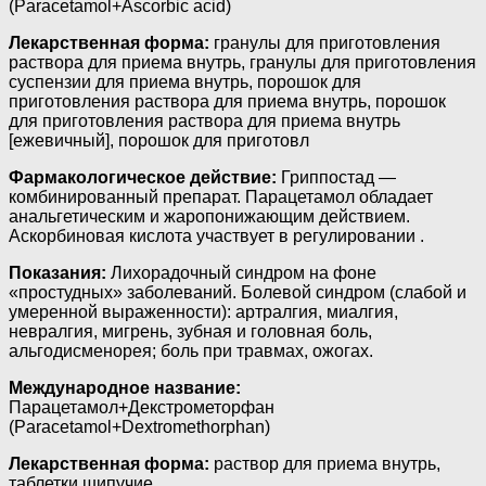
(Paracetamol+Ascorbic acid)
Лекарственная форма:
гранулы для приготовления
раствора для приема внутрь, гранулы для приготовления
суспензии для приема внутрь, порошок для
приготовления раствора для приема внутрь, порошок
для приготовления раствора для приема внутрь
[ежевичный], порошок для приготовл
Фармакологическое действие:
Гриппостад —
комбинированный препарат. Парацетамол обладает
анальгетическим и жаропонижающим действием.
Аскорбиновая кислота участвует в регулировании .
Показания:
Лихорадочный синдром на фоне
«простудных» заболеваний. Болевой синдром (слабой и
умеренной выраженности): артралгия, миалгия,
невралгия, мигрень, зубная и головная боль,
альгодисменорея; боль при травмах, ожогах.
Международное название:
Парацетамол+Декстрометорфан
(Paracetamol+Dextromethorphan)
Лекарственная форма:
раствор для приема внутрь,
таблетки шипучие