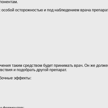
мпонентам.
 с особой осторожностью и под наблюдением врача препара
ения таким средством будет принимать врач. Он же должен
ствия и подобрать другой препарат.
бочные эффекты:
м ферментов;