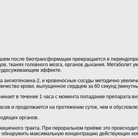
ейшем после биотрансформации превращается в периндопри
ов, тканях головного мозга, органов дыхания. Метаболит 
сосудосуживающем эффекте.
на ангиотензина-2, и кровеносные сосуды методично увели
личество крови, выпущенное сердцем за 60 секунд (минутн
инает в течение 1 часа с момента попадание препарата вн
асов и продолжается на протяжении суток, чем и обусловле
водящих органов.
ишечного тракта. При пероральном приёме это происходит н
о обнаружить максимальную концентрацию действующих ко