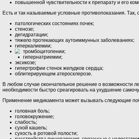
повышенной чувствительности к препарату и его ко
Есть и так называемые условные противопоказания. Так,
патологических состояниях почек;
стенозе;
дегидратации;
тяжело протекающих аутоиммунных заболеваниях;
гиперкалиемии;
тромбоцитопении;
гипернатриемии;
эксикозе;
гипертрофии стенок желудков сердца;
облитерирующем атеросклерозе.
В любом случае окончательное решение о возможности леч
необходимости быстро среагировать на ухудшение самочув
Применение медикамента может вызывать следующие по
головная боль;
головокружение;
слабость;
сухой кашель;
сухость в ротовой полости;
расстройства пищеварения, связанные с недостатко