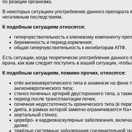
по реакции организма.
В некоторых ситуациях употребление данного препарата я
негативным последствиям.
К подобным ситуациям относятся:
гиперчувствительность к ключевому компоненту пре
беременность и период кормления;
общая гиперчувствительность к ингибиторам АПФ.
Есть ситуации, когда теоретически употребление данного
врача, как вам следует поступить в вашей ситуации, что
К подобным ситуациям, помимо прочих, относятся:
отёк ангионевротического типа в анамнезе на фоне
ангионевротического типа;
стеноз почечных артерий двустороннего типа, а такж
период после трансплантации почек;
почечная недостаточность хронического типа (в перв
диета, в рамках которой заметно ограничивается Na+
аортальный стеноз;
церебро- и кардиоваскулярные заболевания, включа
далее;
тяжёлые системные заболевания соединительной ткан