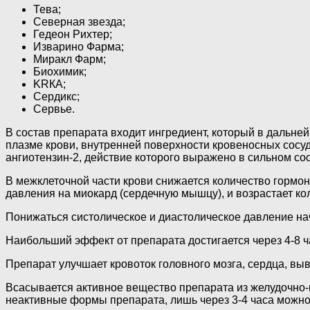
Тева;
Северная звезда;
Гедеон Рихтер;
Изварино Фарма;
Миракл Фарм;
Биохимик;
KRКА;
Сердикс;
Сервье.
В состав препарата входит ингредиент, который в дальн
плазме крови, внутренней поверхности кровеносных сосуд
ангиотензин-2, действие которого выражено в сильном 
В межклеточной части крови снижается количество гормо
давления на миокард (сердечную мышцу), и возрастает ко
Понижаться систолическое и диастолическое давление нач
Наибольший эффект от препарата достигается через 4-8 ч
Препарат улучшает кровоток головного мозга, сердца, вы
Всасывается активное вещество препарата из желудочно-к
неактивные формы препарата, лишь через 3-4 часа можн