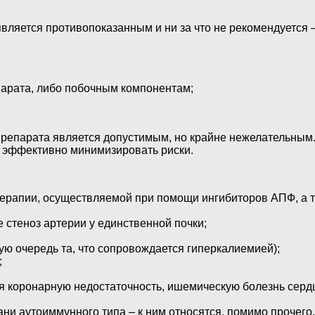
вляется противопоказанным и ни за что не рекомендуется 
парата, либо побочным компонентам;
 препарата является допустимым, но крайне нежелательным
бы эффективно минимизировать риски.
 терапии, осуществляемой при помощи ингибиторов АПФ, а 
е стеноз артерии у единственной почки;
ую очередь та, что сопровождается гиперкалиемией);
;
я коронарную недостаточность, ишемическую болезнь сердц
и аутоиммунного типа – к ним относятся, помимо прочего, 