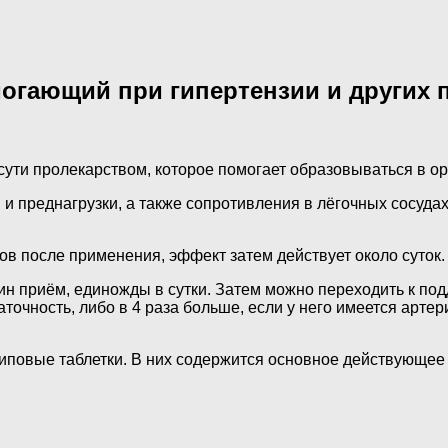
огающий при гипертензии и других 
сути пролекарством, которое помогает образовываться в о
и и преднагрузки, а также сопротивления в лёгочных сосу
ов после применения, эффект затем действует около суток.
ин приём, единожды в сутки. Затем можно переходить к по
точность, либо в 4 раза больше, если у него имеется арте
повые таблетки. В них содержится основное действующее в