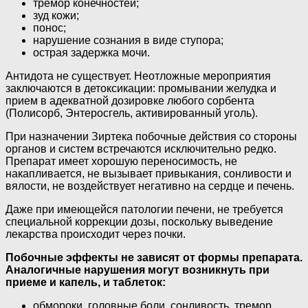
тремор конечностей;
зуд кожи;
понос;
нарушение сознания в виде ступора;
острая задержка мочи.
Антидота не существует. Неотложные мероприятия
заключаются в детоксикации: промывании желудка и
прием в адекватной дозировке любого сорбента
(Полисорб, Энтеросгель, активированный уголь).
При назначении Зиртека побочные действия со стороны
органов и систем встречаются исключительно редко.
Препарат имеет хорошую переносимость, не
накапливается, не вызывает привыкания, сонливости и
вялости, не воздействует негативно на сердце и печень.
Даже при имеющейся патологии печени, не требуется
специальной коррекции дозы, поскольку выведение
лекарства происходит через почки.
Побочные эффекты не зависят от формы препарата.
Аналогичные нарушения могут возникнуть при
приеме и капель, и таблеток:
обмороки, головные боли, сонливость, тремор,