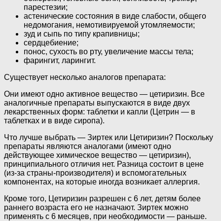
парестезии;
астенические состояния в виде слабости, общего
недомогания, немотивируемой утомляемости;
зуд и сыпь по типу крапивницы;
сердцебиение;
понос, сухость во рту, увеличение массы тела;
фарингит, ларингит.
Существует несколько аналогов препарата:
Они имеют одно активное вещество — цетиризин. Все
аналогичные препараты выпускаются в виде двух
лекарственных форм: таблетки и капли (Цетрин — в
таблетках и в виде сиропа).
Что лучше выбрать — Зиртек или Цетиризин? Поскольку
препараты являются аналогами (имеют одно
действующее химическое вещество — цетиризин),
принципиального отличия нет. Разница состоит в цене
(из-за страны-производителя) и вспомогательных
компонентах, на которые иногда возникает аллергия.
Кроме того, Цетиризин разрешен с 6 лет, детям более
раннего возраста его не назначают. Зиртек можно
применять с 6 месяцев, при необходимости — раньше.