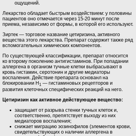
ощущений.
Лекарство обладает быстрым воздействием: у половины
пациентов оно отмечается через 15-20 минут после
приема, независимо от формы, в которой его используют.
Зиртек — торговое название цетиризина, активного
вещества этого лекарства. Препарат содержит также ряд
вспомогательных химических компонентов.
По существующей классификации, препарат относится
ко второму поколению антигистаминов. При попадании
аллергена в организм тучные клетки выбрасывают в
кровь гистамин, серотонин и другие медиаторы
воспаления. Действие препарата основанл на
блокировании Н
— гистаминовых рецепторов и
1
развития клеточных специфических реакций на него.
Цетиризин как активное действующее вещество:
защищает от разрыва стенки тучных клеток и,
соответственно, препятствует выходу из них
медиаторов воспаления;
снижает миграцию эозинофилов (элементов крови,
свидетельствующих о наличии аллергена в