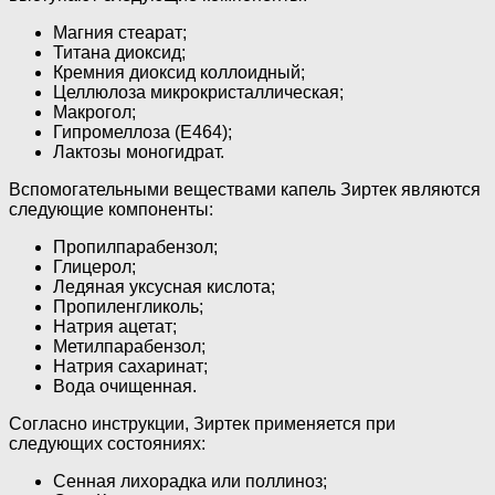
Магния стеарат;
Титана диоксид;
Кремния диоксид коллоидный;
Целлюлоза микрокристаллическая;
Макрогол;
Гипромеллоза (Е464);
Лактозы моногидрат.
Вспомогательными веществами капель Зиртек являются
следующие компоненты:
Пропилпарабензол;
Глицерол;
Ледяная уксусная кислота;
Пропиленгликоль;
Натрия ацетат;
Метилпарабензол;
Натрия сахаринат;
Вода очищенная.
Согласно инструкции, Зиртек применяется при
следующих состояниях:
Сенная лихорадка или поллиноз;