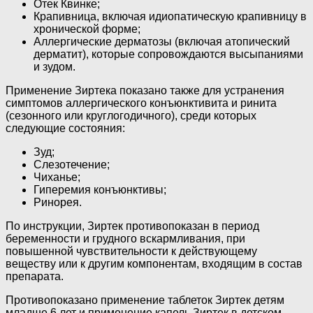
Отек Квинке;
Крапивница, включая идиопатическую крапивницу в
хронической форме;
Аллергические дерматозы (включая атопический
дерматит), которые сопровождаются высыпаниями
и зудом.
Применение Зиртека показано также для устранения
симптомов аллергического конъюнктивита и ринита
(сезонного или круглогодичного), среди которых
следующие состояния:
Зуд;
Слезотечение;
Чиханье;
Гиперемия конъюнктивы;
Ринорея.
По инструкции, Зиртек противопоказан в период
беременности и грудного вскармливания, при
повышенной чувствительности к действующему
веществу или к другим компонентам, входящим в состав
препарата.
Противопоказано применение таблеток Зиртек детям
младше 6 лет и применение капель Зиртек в детском