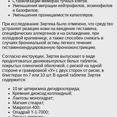
Стабилизации мембран тучных клеток.
Уменьшения миграции нейтрофилов, эозинофилов
и базофилов;
Уменьшения проницаемости капилляров.
При исследовании Зиртека было отмечено, что средство
устраняет реакцию кожи на введение гистамина,
специфических аллергенов и на охлаждение, при
холодовой крапивнице, а также способен снижать в
случаях бронхиальной астмы легкого течения
гистаминоиндуцированную бронхоконстрикцию.
Согласно инструкции, Зиртек выпускают в виде
продолговатых двояковыпуклых белых таблеток,
покрытых пленочной оболочкой, с риской на одной
стороне и гравировкой «У» с двух сторон от риски, в
блистерах по 7 или 10 шт. В одной таблетке Зиртек
содержится:
10 мг цетиризина дигидрохлорида;
Кремния диоксид коллоидный;
Лактозы моногидрат;
Магния стеарат;
Макрогол 400;
Опадрай Y-1-7000;
Титана диоксид;