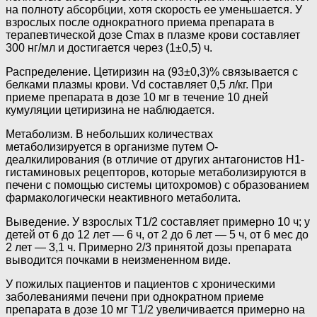
на полноту абсорбции, хотя скорость ее уменьшается. У
взрослых после однократного приема препарата в
терапевтической дозе Cmax в плазме крови составляет
300 нг/мл и достигается через (1±0,5) ч.
Распределение. Цетиризин на (93±0,3)% связывается с
белками плазмы крови. Vd составляет 0,5 л/кг. При
приеме препарата в дозе 10 мг в течение 10 дней
кумуляции цетиризина не наблюдается.
Метаболизм. В небольших количествах
метаболизируется в организме путем О-
деалкилирования (в отличие от других антагонистов H1-
гистаминовых рецепторов, которые метаболизируются в
печени с помощью системы цитохромов) с образованием
фармакологически неактивного метаболита.
Выведение. У взрослых T1/2 составляет примерно 10 ч; у
детей от 6 до 12 лет — 6 ч, от 2 до 6 лет — 5 ч, от 6 мес до
2 лет — 3,1 ч. Примерно 2/3 принятой дозы препарата
выводится почками в неизмененном виде.
У пожилых пациентов и пациентов с хроническими
заболеваниями печени при однократном приеме
препарата в дозе 10 мг T1/2 увеличивается примерно на