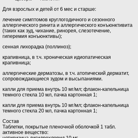
Для взрослых и детей от 6 мес и старше:
лечение симптомов круглогодичного и сезонного
аллергического ринита и аллергического конъюнктивита
(таких как зуд, чихание, ринорея, слезотечение,
гиперемия конъюнктивы);
сенная лихорадка (поллиноз);
крапивница, в т.ч. хроническая идиопатическая
крапивница;
аллергические дерматозы, в т.ч. атопический дерматит,
сопровождающиеся зудом и высыпаниями.
капли для приема внутрь 10 мг/мл; флакон-капельница
темного стекла 10 мл, пачка картонная 1;
капли для приема внутрь 10 мг/мл; флакон-капельница
темного стекла 20 мл, пачка картонная 1;
Состав
Таблетки, покрытые пленочной оболочкой 1 табл.
активное вещество:
цетиризина дигидрохлорид 10 мг