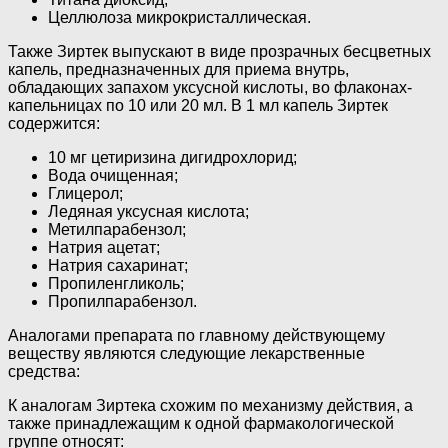
Целлюлоза микрокристаллическая.
Также Зиртек выпускают в виде прозрачных бесцветных
капель, предназначенных для приема внутрь,
обладающих запахом уксусной кислоты, во флаконах-
капельницах по 10 или 20 мл. В 1 мл капель Зиртек
содержится:
10 мг цетиризина дигидрохлорид;
Вода очищенная;
Глицерол;
Ледяная уксусная кислота;
Метилпарабензол;
Натрия ацетат;
Натрия сахаринат;
Пропиленгликоль;
Пропилпарабензол.
Аналогами препарата по главному действующему
веществу являются следующие лекарственные
средства:
К аналогам Зиртека схожим по механизму действия, а
также принадлежащим к одной фармакологической
группе относят: