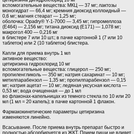
вспомогательные вещества: МКЦ — 37 мг; лактозы
моногидрат — 66,4 мг; кремния диоксид коллоидный —
0,6 мг; магния стеарат — 1,25 мг;
оболочка: Opadry® Y-1-7000 — 3,45 мг; гипромеллоза
(Е464) — 2,156 мг; титана диоксид (Е171) — 1,078 мг;
макрогол 400 — 0,216 мг
в блистере 7 или 10 шт.; в пачке картонной 1 (7 или 10
таблеток) или 2 (10 таблеток) блистера.
Капли для приема внутрь 1 мл
активное вещество:
цетиризина гидрохлорид 10 мг
вспомогательные вещества: глицерол — 250 мг;
пропиленгликоль — 350 мг; натрия сахаринат — 10 мг;
метилпарабензол — 1,35 мг; пропилпарабензол — 0,15
мг; натрия ацетат — 10 мг; ледяная уксусная кислота —
0,53 мг; вода очищенная — до 1 мл
во флаконах-капельницах из темного стекла по 10 или 20
мл (1 мл = 20 капель); в пачке картонной 1 флакон.
Фармакокинетические параметры цетиризина
изменяются линейно.
Всасывание. После приема внутрь препарат быстро и
полностью абсорбируется из ЖКТ. Прием пищи не влияет