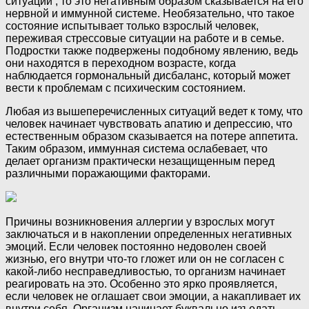
ситуации , то это негативным образом сказывается на его
нервной и иммунной системе. Необязательно, что такое
состояние испытывает только взрослый человек,
переживая стрессовые ситуации на работе и в семье.
Подростки также подвержены подобному явлению, ведь
они находятся в переходном возрасте, когда
наблюдается гормональный дисбаланс, который может
вести к проблемам с психическим состоянием.
Любая из вышеперечисленных ситуаций ведет к тому, что
человек начинает чувствовать апатию и депрессию, что
естественным образом сказывается на потере аппетита.
Таким образом, иммунная система ослабевает, что
делает организм практически незащищенным перед
различными поражающими факторами.
Причины возникновения аллергии у взрослых могут
заключаться и в накоплении определенных негативных
эмоций. Если человек постоянно недоволен своей
жизнью, его внутри что-то гложет или он не согласен с
какой-либо несправедливостью, то организм начинает
реагировать на это. Особенно это ярко проявляется,
если человек не оглашает свои эмоции, а накапливает их
внутри себя. Организм начинает буквально изъедать