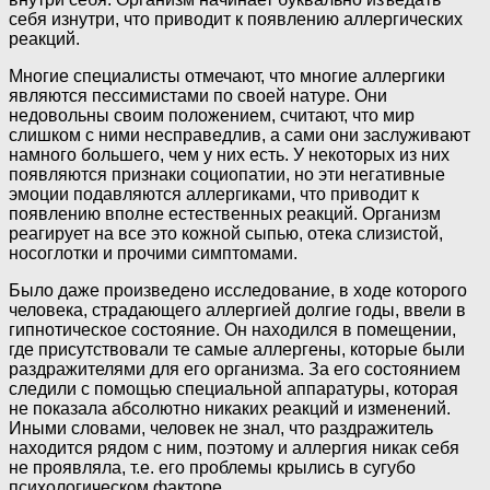
себя изнутри, что приводит к появлению аллергических
реакций.
Многие специалисты отмечают, что многие аллергики
являются пессимистами по своей натуре. Они
недовольны своим положением, считают, что мир
слишком с ними несправедлив, а сами они заслуживают
намного большего, чем у них есть. У некоторых из них
появляются признаки социопатии, но эти негативные
эмоции подавляются аллергиками, что приводит к
появлению вполне естественных реакций. Организм
реагирует на все это кожной сыпью, отека слизистой,
носоглотки и прочими симптомами.
Было даже произведено исследование, в ходе которого
человека, страдающего аллергией долгие годы, ввели в
гипнотическое состояние. Он находился в помещении,
где присутствовали те самые аллергены, которые были
раздражителями для его организма. За его состоянием
следили с помощью специальной аппаратуры, которая
не показала абсолютно никаких реакций и изменений.
Иными словами, человек не знал, что раздражитель
находится рядом с ним, поэтому и аллергия никак себя
не проявляла, т.е. его проблемы крылись в сугубо
психологическом факторе.