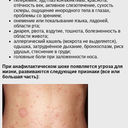
гиперемия, зуд глаз конъюнктивы, краснота,
отёчность век, активное слезотечение, сухость
склеры, ощущение инородного тела в глазах,
проблемы со зрением;
онемение или покалывание языка, ладоней,
области рта;
диарея, рвота, вздутие, тошнота, болезненность в
области живота;
аллергический кашель (мокрота не выделяется),
одышка, затруднённое дыхание, бронхоспазм, риск
удушья, стеснение в груди;
головные боли при заложенности носа.
При анафилактическом шоке появляется угроза для
жизни, развиваются следующие признаки (все или
большая часть):