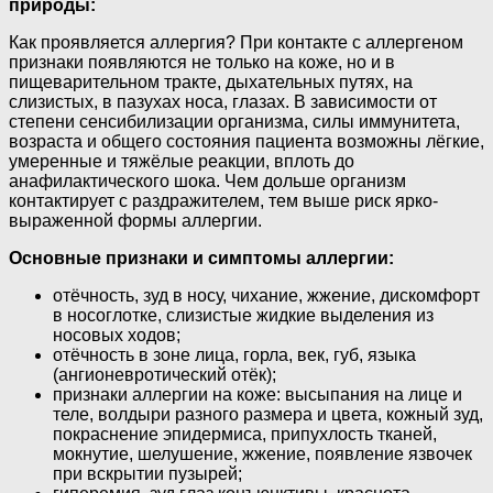
природы:
Как проявляется аллергия? При контакте с аллергеном
признаки появляются не только на коже, но и в
пищеварительном тракте, дыхательных путях, на
слизистых, в пазухах носа, глазах. В зависимости от
степени сенсибилизации организма, силы иммунитета,
возраста и общего состояния пациента возможны лёгкие,
умеренные и тяжёлые реакции, вплоть до
анафилактического шока. Чем дольше организм
контактирует с раздражителем, тем выше риск ярко-
выраженной формы аллергии.
Основные признаки и симптомы аллергии:
отёчность, зуд в носу, чихание, жжение, дискомфорт
в носоглотке, слизистые жидкие выделения из
носовых ходов;
отёчность в зоне лица, горла, век, губ, языка
(ангионевротический отёк);
признаки аллергии на коже: высыпания на лице и
теле, волдыри разного размера и цвета, кожный зуд,
покраснение эпидермиса, припухлость тканей,
мокнутие, шелушение, жжение, появление язвочек
при вскрытии пузырей;