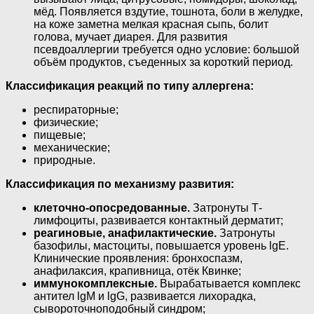
мёд. Появляется вздутие, тошнота, боли в желудке,
на коже заметна мелкая красная сыпь, болит
голова, мучает диарея. Для развития
псевдоаллергии требуется одно условие: большой
объём продуктов, съеденных за короткий период.
Классификация реакций по типу аллергена:
респираторные;
физические;
пищевые;
механические;
природные.
Классификация по механизму развития:
клеточно-опосредованные.
Затронуты Т-
лимфоциты, развивается контактный дерматит;
реагиновые, анафилактические.
Затронуты
базофилы, мастоциты, повышается уровень lgE.
Клинические проявления: бронхоспазм,
анафилаксия, крапивница, отёк Квинке;
иммунокомплексные.
Вырабатывается комплекс
антител lgM и lgG, развивается лихорадка,
сывороточноподобный синдром;