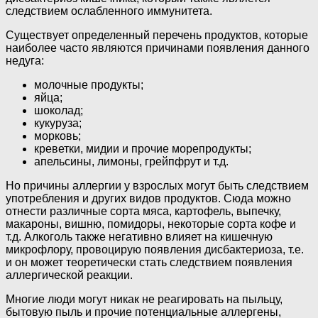
следствием ослабленного иммунитета.
Существует определенный перечень продуктов, которые
наиболее часто являются причинами появления данного
недуга:
молочные продукты;
яйца;
шоколад;
кукуруза;
морковь;
креветки, мидии и прочие морепродукты;
апельсины, лимоны, грейпфрут и т.д.
Но причины аллергии у взрослых могут быть следствием
употребления и других видов продуктов. Сюда можно
отнести различные сорта мяса, картофель, выпечку,
макароны, вишню, помидоры, некоторые сорта кофе и
т.д. Алкоголь также негативно влияет на кишечную
микрофлору, провоцирую появления дисбактериоза, т.е.
и он может теоретически стать следствием появления
аллергической реакции.
Многие люди могут никак не реагировать на пыльцу,
бытовую пыль и прочие потенциальные аллергены,