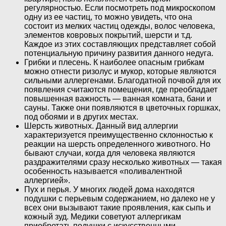
регулярностью. Если посмотреть под микроскопом
одну из ее частиц, то можно увидеть, что она
состоит из мелких частиц одежды, волос человека,
элементов ковровых покрытий, шерсти и т.д.
Каждое из этих составляющих представляет собой
потенциальную причину развития данного недуга.
Грибки и плесень. К наиболее опасным грибкам
можно отнести ризолус и мукор, которые являются
сильными аллергенами. Благодатной почвой для их
появления считаются помещения, где преобладает
повышенная важность — ванная комната, бани и
сауны. Также они появляются в цветочных горшках,
под обоями и в других местах.
Шерсть животных. Данный вид аллергии
характеризуется преимущественно склонностью к
реакции на шерсть определенного животного. Но
бывают случаи, когда для человека являются
раздражителями сразу несколько животных — такая
особенность называется «поливалентной
аллергией».
Пух и перья. У многих людей дома находятся
подушки с перьевым содержанием, но далеко не у
всех они вызывают такие проявления, как сыпь и
кожный зуд. Медики советуют аллергикам
приобретать подушки с искусственными