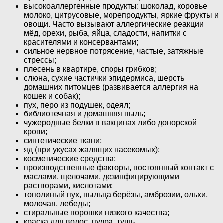
высокоаллергенные продукты: шоколад, коровье
молоко, цитрусовые, морепродукты, яркие фрукты и
овощи. Часто вызывают аллергические реакции
мёд, орехи, рыба, яйца, сладости, напитки с
красителями и консервантами;
сильное нервное потрясение, частые, затяжные
стрессы;
плесень в квартире, споры грибков;
слюна, сухие частички эпидермиса, шерсть
домашних питомцев (развивается аллергия на
кошек и собак);
пух, перо из подушек, одеял;
библиотечная и домашняя пыль;
чужеродные белки в вакцинах либо донорской
крови;
синтетические ткани;
яд (при укусах жалящих насекомых);
косметические средства;
производственные факторы, постоянный контакт с
маслами, щелочами, дезинфицирующими
растворами, кислотами;
тополиный пух, пыльца берёзы, амброзии, ольхи,
молочая, лебеды;
стиральные порошки низкого качества;
краска для волос, пудра, тушь.