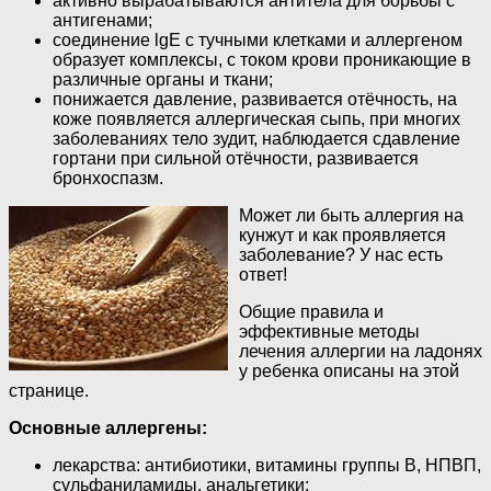
активно вырабатываются антитела для борьбы с
антигенами;
соединение lgE с тучными клетками и аллергеном
образует комплексы, с током крови проникающие в
различные органы и ткани;
понижается давление, развивается отёчность, на
коже появляется аллергическая сыпь, при многих
заболеваниях тело зудит, наблюдается сдавление
гортани при сильной отёчности, развивается
бронхоспазм.
Может ли быть аллергия на
кунжут и как проявляется
заболевание? У нас есть
ответ!
Общие правила и
эффективные методы
лечения аллергии на ладонях
у ребенка описаны на этой
странице.
Основные аллергены:
лекарства: антибиотики, витамины группы В, НПВП,
сульфаниламиды, анальгетики;