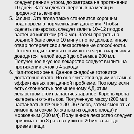
следует ранним утром, до завтрака на протяжении
10 дней. Затем сделать перерыв на месяц и
продолжить лечение.
Калина. Эта ягода также становится хорошим
подспорьем в нормализации давления. Чтобы
сделать лекарство, следует залить 10–12 плодов
растения кипятком (200 мл). Затем прогреть на
водяной бане около 10 минут, но не дольше, иначе
отвар потеряет свои лекарственные способности.
Потом плоды калины отжимаются через марлечку и
доводятся теплой водой до объема в 200 мл.
Полученное вкусное лекарство следует выпить на
протяжении суток в 4 захода.
Напиток из хрена. Данное снадобье готовится
достаточно долго. Но оно считается одним из самых
эффективных при данной проблеме. Поэтому, если
есть склонность к повышенному АД, этим
лекарством стоит запастись заранее. Корень хрена
натереть и отжать сок. Полученную массу (200 мл)
настаивать в течение 30–36 часов, затем смешать с
лимонным соком (отжатым из одного плода) и
морковным (200 мл). Полученное лекарство следует
принимать по 3 раза в сутки по 20 мл за час до
приема пищи.