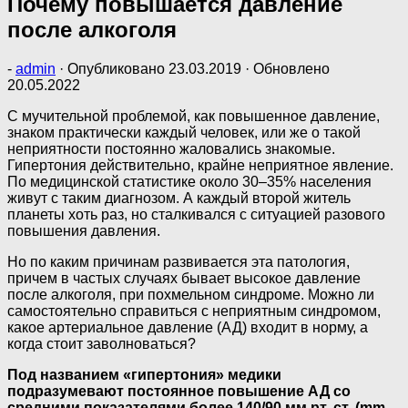
Почему повышается давление
после алкоголя
-
admin
· Опубликовано
23.03.2019
· Обновлено
20.05.2022
С мучительной проблемой, как повышенное давление,
знаком практически каждый человек, или же о такой
неприятности постоянно жаловались знакомые.
Гипертония действительно, крайне неприятное явление.
По медицинской статистике около 30–35% населения
живут с таким диагнозом. А каждый второй житель
планеты хоть раз, но сталкивался с ситуацией разового
повышения давления.
Но по каким причинам развивается эта патология,
причем в частых случаях бывает высокое давление
после алкоголя, при похмельном синдроме. Можно ли
самостоятельно справиться с неприятным синдромом,
какое артериальное давление (АД) входит в норму, а
когда стоит заволноваться?
Под названием «гипертония» медики
подразумевают постоянное повышение АД со
средними показателями более 140/90 мм рт. ст. (mm