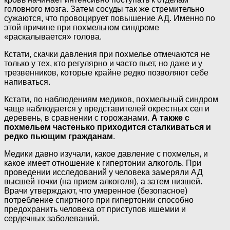
головного мозга. Затем сосуды так же стремительно
сужаются, что провоцирует повышение АД. Именно по
этой причине при похмельном синдроме
«раскалывается» голова.
Кстати, скачки давления при похмелье отмечаются не
только у тех, кто регулярно и часто пьет, но даже и у
трезвенников, которые крайне редко позволяют себе
напиваться.
Кстати, по наблюдениям медиков, похмельный синдром
чаще наблюдается у представителей окрестных сел и
деревень, в сравнении с горожанами.
А также с
похмельем частенько приходится сталкиваться и
редко пьющим гражданам
.
Медики давно изучали, какое давление с похмелья, и
какое имеет отношение к гипертонии алкоголь. При
проведении исследований у человека замеряли АД
высшей точки (на прием алкоголя), а затем низшей.
Врачи утверждают, что умеренное (безопасное)
потребление спиртного при гипертонии способно
предохранить человека от приступов ишемии и
сердечных заболеваний.