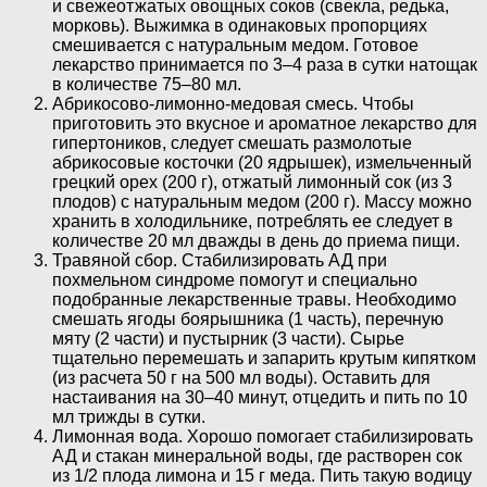
и свежеотжатых овощных соков (свекла, редька,
морковь). Выжимка в одинаковых пропорциях
смешивается с натуральным медом. Готовое
лекарство принимается по 3–4 раза в сутки натощак
в количестве 75–80 мл.
Абрикосово-лимонно-медовая смесь. Чтобы
приготовить это вкусное и ароматное лекарство для
гипертоников, следует смешать размолотые
абрикосовые косточки (20 ядрышек), измельченный
грецкий орех (200 г), отжатый лимонный сок (из 3
плодов) с натуральным медом (200 г). Массу можно
хранить в холодильнике, потреблять ее следует в
количестве 20 мл дважды в день до приема пищи.
Травяной сбор. Стабилизировать АД при
похмельном синдроме помогут и специально
подобранные лекарственные травы. Необходимо
смешать ягоды боярышника (1 часть), перечную
мяту (2 части) и пустырник (3 части). Сырье
тщательно перемешать и запарить крутым кипятком
(из расчета 50 г на 500 мл воды). Оставить для
настаивания на 30–40 минут, отцедить и пить по 10
мл трижды в сутки.
Лимонная вода. Хорошо помогает стабилизировать
АД и стакан минеральной воды, где растворен сок
из 1/2 плода лимона и 15 г меда. Пить такую водицу