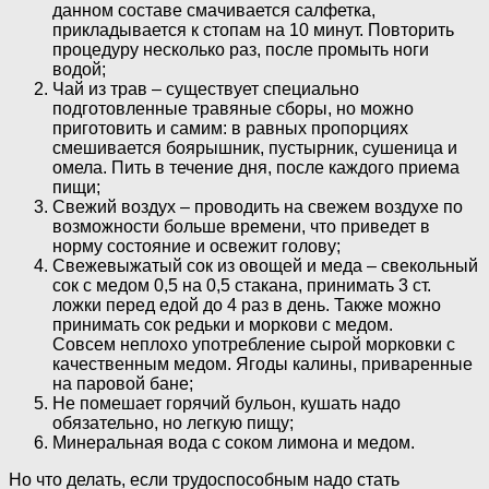
данном составе смачивается салфетка,
прикладывается к стопам на 10 минут. Повторить
процедуру несколько раз, после промыть ноги
водой;
Чай из трав – существует специально
подготовленные травяные сборы, но можно
приготовить и самим: в равных пропорциях
смешивается боярышник, пустырник, сушеница и
омела. Пить в течение дня, после каждого приема
пищи;
Свежий воздух – проводить на свежем воздухе по
возможности больше времени, что приведет в
норму состояние и освежит голову;
Свежевыжатый сок из овощей и меда – свекольный
сок с медом 0,5 на 0,5 стакана, принимать 3 ст.
ложки перед едой до 4 раз в день. Также можно
принимать сок редьки и моркови с медом.
Совсем неплохо употребление сырой морковки с
качественным медом. Ягоды калины, приваренные
на паровой бане;
Не помешает горячий бульон, кушать надо
обязательно, но легкую пищу;
Минеральная вода с соком лимона и медом.
Но что делать, если трудоспособным надо стать