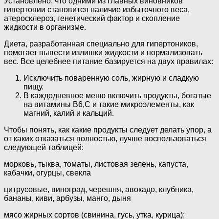
Установлено, что одними из главных виновников
гипертонии становится наличие избыточного веса,
атеросклероз, генетический фактор и скопление
жидкости в организме.
Диета, разработанная специально для гипертоников,
помогает вывести излишки жидкости и нормализовать
вес. Все целебнее питание базируется на двух правилах:
Исключить поваренную соль, жирную и сладкую
пищу.
В каждодневное меню включить продукты, богатые
на витамины В6,С и такие микроэлементы, как
магний, калий и кальций.
Чтобы понять, как какие продукты следует делать упор, а
от каких отказаться полностью, лучше воспользоваться
следующей таблицей:
морковь, тыква, томаты, листовая зелень, капуста,
кабачки, огурцы, свекла
цитрусовые, виноград, черешня, авокадо, клубника,
бананы, киви, арбузы, манго, дыня
мясо жирных сортов (свинина, гусь, утка, курица);