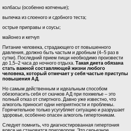
колбасы (особенно копченые);
выпечка из слоеного и сдобного теста;
острые приправы и соусы;
майонез и кетчуп
Питание человека, страдающего от повышенного
давления, должно быть частым и дробным (4–5 раз в
сутки). Последний прием пищи необходимо произвести
до 1,5–2 часа до ночного отдыха.
Такая диета обязана
стать важной составляющей жизни любого
человека, который отмечает у себя частые приступы
повышения АД
.
Но самым действенным и идеальным способом
обезопасить себя от скачков АД при похмелье – это
полный отказ от спиртного. Давно уже известно, что
алкоголь приносит одни неприятности и проблемы.
Горячительное только усугубляет ситуацию и разрушает
здоровье, особенно опасен алкоголь гипертоникам.
Следует помнить, что диагностированная гипертония
вовсе не становится приговором. Это серьезное