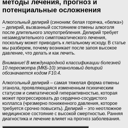
методы лечения, прогноз и
потенциальные осложнения
Алкогольный делирий (синоним: белая горячка, «белка»)
– делирий, вызванный состоянием отмены алкоголя
после длительного злоупотребления. Делирий требует
незамедлительного симптоматического лечения,
поскольку может приводить к летальному исходу. В статье
мы разберем, почему возникает после запоя высокое
давление, что делать и как лечить.
Внимание! В международной классификации болезней
10 пересмотра (МКБ-10) этаноловый делирий
обозначается кодом
F10.4.
Алкогольный делирий – самая тяжелая форма отмены
этанола, проявляющаяся измененным психическим
статусом и симпатической гиперактивностью, которая
может прогрессировать до сердечно-сосудистого
коллапса (чрезмерно пониженного давления, которое
требуется срочно повысить). Делирий – это неотложное
медицинское состояние с высокой смертностью. Ранняя
диагностика и лечение влияет на прогноз заболевания.