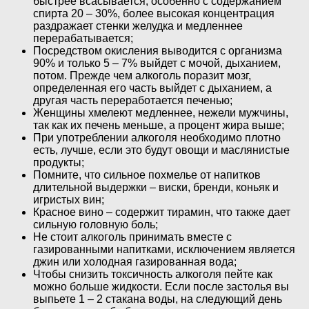
быстрее всасывается, особенно с содержанием
спирта 20 – 30%, более высокая концентрация
раздражает стенки желудка и медленнее
перерабатывается;
Посредством окисления выводится с организма
90% и только 5 – 7% выйдет с мочой, дыханием,
потом. Прежде чем алкоголь поразит мозг,
определенная его часть выйдет с дыханием, а
другая часть переработается печенью;
Женщины хмелеют медленнее, нежели мужчины,
так как их печень меньше, а процент жира выше;
При употреблении алкоголя необходимо плотно
есть, лучше, если это будут овощи и маслянистые
продукты;
Помните, что сильное похмелье от напитков
длительной выдержки – виски, бренди, коньяк и
игристых вин;
Красное вино – содержит тирамин, что также дает
сильную головную боль;
Не стоит алкоголь принимать вместе с
газированными напитками, исключением является
джин или холодная газированная вода;
Чтобы снизить токсичность алкоголя пейте как
можно больше жидкости. Если после застолья вы
выпьете 1 – 2 стакана воды, на следующий день