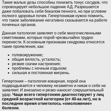
Такие малые дозы способны понизить тонус сосудов, что
спровоцирует небольшое падение АД. Разрешается
даже побаловать себя бокалом пенного, но при условии
полного здоровья почек. Гипертоникам нужно помнить,
что такое заболевание негативно сказывается на работе
почечных органов.
Данная патология заявляет о себе многочисленными
симптомами, которые порой чрезвычайно трудно
перенести. К основным признакам синдрома относятся
такие проявления, как:
головокружение;
общая вялость, усталость;
резкие скачки настроения;
проблемы с ночным отдыхом;
сильная и постоянная мигрень.
Гипертония – патология коварная, порой она
подкрадывается к человеку незаметно и никак о себе не
заявляет. И внезапно и резко наносит сокрушительный
удар.
Чаще всего гипертонию диагностируют у лиц
средней возрастной категории (от 40-ка лет), но в
последнее время отметилось «омоложение»
болезни
.