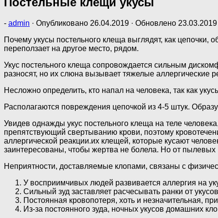
Постельные клещи укусы
-
admin
· Опубликовано
26.04.2019
· Обновлено
23.03.2019
Почему укусы постельного клеща выглядят, как цепочки, 
переползает на другое место, рядом.
Укус постельного клеща сопровождается сильным дискомф
разносят, но их слюна вызывает тяжелые аллергические р
Несложно определить, кто напал на человека, так как ук
Располагаются повреждения цепочкой из 4-5 штук. Образую
Увидев однажды укус постельного клеща на теле человека
препятствующий свертыванию крови, поэтому кровотечени
аллергической реакции.их клещей, которые кусают челов
заинтересованы, чтобы жертва не болела. Но от пылевых 
Неприятности, доставляемые клопами, связаны с физичес
У восприимчивых людей развивается аллергия на уку
Сильный зуд заставляет расчесывать ранки от укусов
Постоянная кровопотеря, хоть и незначительная, при
Из-за постоянного зуда, ночных укусов домашних кл