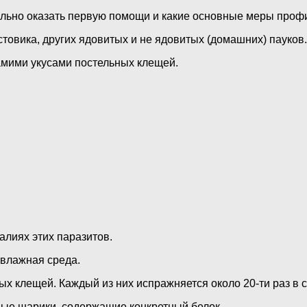
авильно оказать первую помощи и какие основные меры проф
естовика, других ядовитых и не ядовитых (домашних) пауков.
амими укусами постельных клещей.
алиях этих паразитов.
 влажная среда.
х клещей. Каждый из них испражняется около 20-ти раз в с
ные шарики, содержащие конкретный белок.