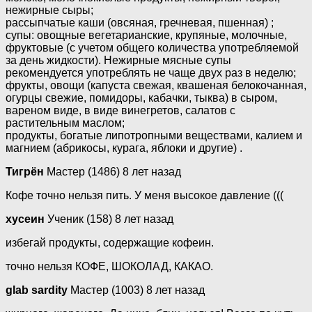
нежирные сыры;
рассыпчатые каши (овсяная, гречневая, пшенная) ;
супы: овощные вегетарианские, крупяные, молочные,
фруктовые (с учетом общего количества употребляемой
за день жидкости). Нежирные мясные супы
рекомендуется употреблять не чаще двух раз в неделю;
фрукты, овощи (капуста свежая, квашеная белокочанная,
огурцы свежие, помидоры, кабачки, тыква) в сыром,
вареном виде, в виде винегретов, салатов с
растительным маслом;
продукты, богатые липотропными веществами, калием и
магнием (абрикосы, курага, яблоки и другие) .
Тигрён
Мастер (1486) 8 лет назад
Кофе точно нельзя пить. У меня высокое давление (((
хусеин
Ученик (158) 8 лет назад
избегай продукты, содержащие кофеин.
точно нельзя КОФЕ, ШОКОЛАД, КАКАО.
glab sardity
Мастер (1003) 8 лет назад