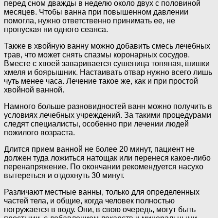
перед сном дважды в неделю около двух с половиной
месяцев. Чтобы ванна при повышенном давлении
помогла, нужно ответственно принимать ее, не
пропуская ни одного сеанса.
Также в хвойную ванну можно добавить смесь лечебных
трав, что может снять спазмы коронарных сосудов.
Вместе с хвоей заваривается сушеница топяная, шишки
хмеля и боярышник. Настаивать отвар нужно всего лишь
чуть менее часа. Лечение такое же, как и при простой
хвойной ванной.
Намного больше разновидностей ванн можно получить в
условиях лечебных учреждений. За такими процедурами
следят специалисты, особенно при лечении людей
пожилого возраста.
Длится прием ванной не более 20 минут, пациент не
должен туда ложиться натощак или перенеся какое-либо
перенапряжение. По окончании рекомендуется насухо
вытереться и отдохнуть 30 минут.
Различают местные ванны, только для определенных
частей тела, и общие, когда человек полностью
погружается в воду. Они, в свою очередь, могут быть