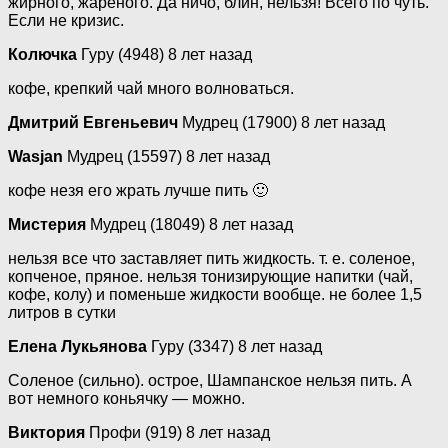
жирного, жареного. Да ничо, блин, нельзя! Всего по чуть.
Если не кризис.
Колючка
Гуру (4948) 8 лет назад
кофе, крепкий чай много волноваться.
Дмитрий Евгеньевич
Мудрец (17900) 8 лет назад
Wasjan
Мудрец (15597) 8 лет назад
кофе незя его жрать лучше пить 🙂
Мистерия
Мудрец (18049) 8 лет назад
нельзя все что заставляет пить жидкость. т. е. соленое,
копченое, пряное. нельзя тонизирующие напитки (чай,
кофе, колу) и поменьше жидкости вообще. не более 1,5
литров в сутки
Елена Лукьянова
Гуру (3347) 8 лет назад
Соленое (сильно). острое, Шампанское нельзя пить. А
вот немного коньячку — можно.
Виктория
Профи (919) 8 лет назад