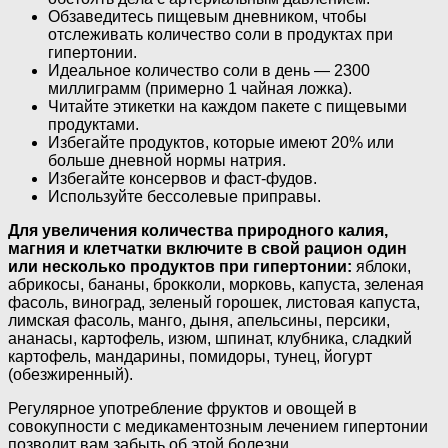
Обзаведитесь пищевым дневником, чтобы
отслеживать количество соли в продуктах при
гипертонии.
Идеальное количество соли в день — 2300
миллиграмм (примерно 1 чайная ложка).
Читайте этикетки на каждом пакете с пищевыми
продуктами.
Избегайте продуктов, которые имеют 20% или
больше дневной нормы натрия.
Избегайте консервов и фаст-фудов.
Используйте бессолевые приправы.
Для увеличения количества природного калия,
магния и клетчатки включите в свой рацион один
или несколько продуктов при гипертонии:
яблоки,
абрикосы, бананы, брокколи, морковь, капуста, зеленая
фасоль, виноград, зеленый горошек, листовая капуста,
лимская фасоль, манго, дыня, апельсины, персики,
ананасы, картофель, изюм, шпинат, клубника, сладкий
картофель, мандарины, помидоры, тунец, йогурт
(обезжиренный).
Регулярное употребление фруктов и овощей в
совокупности с медикаментозным лечением гипертонии
позволит вам забыть об этой болезни.