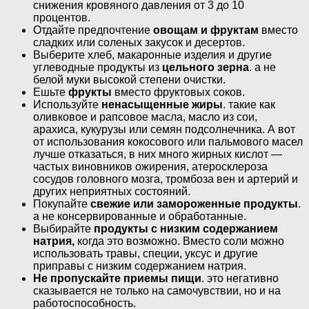
снижения кровяного давления от 3 до 10
процентов.
Отдайте предпочтение
овощам и фруктам
вместо
сладких или соленых закусок и десертов.
Выберите хлеб, макаронные изделия и другие
углеводные продукты из
цельного зерна
. а не
белой муки высокой степени очистки.
Ешьте
фрукты
вместо фруктовых соков.
Используйте
ненасыщенные жиры
. такие как
оливковое и рапсовое масла, масло из сои,
арахиса, кукурузы или семян подсолнечника. А вот
от использования кокосового или пальмового масел
лучше отказаться, в них много жирных кислот —
частых виновников ожирения, атеросклероза
сосудов головного мозга, тромбоза вен и артерий и
других неприятных состояний.
Покупайте
свежие или замороженные продукты
.
а не консервированные и обработанные.
Выбирайте
продукты с низким содержанием
натрия,
когда это возможно. Вместо соли можно
использовать травы, специи, уксус и другие
приправы с низким содержанием натрия.
Не пропускайте приемы пищи
. это негативно
сказывается не только на самочувствии, но и на
работоспособность.