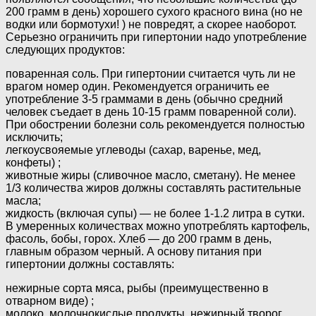
200 грамм в день) хорошего сухого красного вина (но не
водки или бормотухи! ) не повредят, а скорее наоборот.
Серьезно ограничить при гипертонии надо употребление
следующих продуктов:
поваренная соль. При гипертонии считается чуть ли не
врагом номер один. Рекомендуется ограничить ее
употребление 3-5 граммами в день (обычно средний
человек съедает в день 10-15 грамм поваренной соли).
При обострении болезни соль рекомендуется полностью
исключить;
легкоусвояемые углеводы (сахар, варенье, мед,
конфеты) ;
животные жиры (сливочное масло, сметану). Не менее
1/3 количества жиров должны составлять растительные
масла;
жидкость (включая супы) — не более 1-1.2 литра в сутки.
В умеренных количествах можно употреблять картофель,
фасоль, бобы, горох. Хлеб — до 200 грамм в день,
главным образом черный. А основу питания при
гипертонии должны составлять:
нежирные сорта мяса, рыбы (преимущественно в
отварном виде) ;
молоко, молочнокислые продукты, нежирный творог,