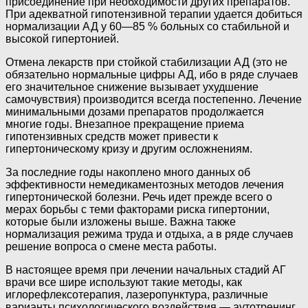
присоединение при необходимости других препаратов.
При адекватной гипотензивной терапии удается добиться
нормализации АД у 60—85 % больных со стабильной и
высокой гипертонией.
Отмена лекарств при стойкой стабилизации АД (это не
обязательно нормальные цифры АД, ибо в ряде случаев
его значительное снижение вызывает ухудшение
самочувствия) производится всегда постепенно. Лечение
минимальными дозами препаратов продолжается
многие годы. Внезапное прекращение приема
гипотензивных средств может привести к
гипертоническому кризу и другим осложнениям.
За последние годы накоплено много данных об
эффективности немедикаментозных методов лечения
гипертонической болезни. Речь идет прежде всего о
мерах борьбы с теми факторами риска гипертонии,
которые были изложены выше. Важна также
нормализация режима труда и отдыха, а в ряде случаев
решение вопроса о смене места работы.
В настоящее время при лечении начальных стадий АГ
врачи все шире используют такие методы, как
иглорефлексотерапия, лазеропунктура, различные
варианты психологического воздействия — аутотренинг