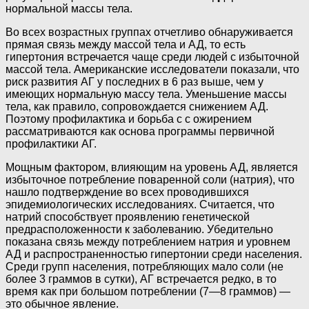
нормальной массы тела.
Во всех возрастных группах отчетливо обнаруживается
прямая связь между массой тела и АД, то есть
гипертония встречается чаще среди людей с избыточной
массой тела. Американские исследователи показали, что
риск развития АГ у последних в 6 раз выше, чем у
имеющих нормальную массу тела. Уменьшение массы
тела, как правило, сопровождается снижением АД.
Поэтому профилактика и борьба с с ожирением
рассматриваются как основа программы первичной
профилактики АГ.
Мощным фактором, влияющим на уровень АД, является
избыточное потребление поваренной соли (натрия), что
нашло подтверждение во всех проводившихся
эпидемиологических исследованиях. Считается, что
натрий способствует проявлению генетической
предрасположенности к заболеванию. Убедительно
показана связь между потреблением натрия и уровнем
АД и распространенностью гипертонии среди населения.
Среди групп населения, потребляющих мало соли (не
более 3 граммов в сутки), АГ встречается редко, в то
время как при большом потреблении (7—8 граммов) —
это обычное явление.