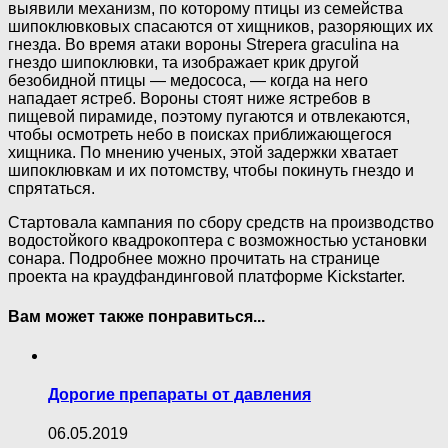
выявили механизм, по которому птицы из семейства
шипоклювковых спасаются от хищников, разоряющих их
гнезда. Во время атаки вороны Strepera graculina на
гнездо шипоклювки, та изображает крик другой
безобидной птицы — медососа, — когда на него
нападает ястреб. Вороны стоят ниже ястребов в
пищевой пирамиде, поэтому пугаются и отвлекаются,
чтобы осмотреть небо в поисках приближающегося
хищника. По мнению ученых, этой задержки хватает
шипоклювкам и их потомству, чтобы покинуть гнездо и
спрятаться.
Стартовала кампания по сбору средств на производство
водостойкого квадрокоптера с возможностью установки
сонара. Подробнее можно прочитать на странице
проекта на краудфандинговой платформе Kickstarter.
Вам может также понравиться...
Дорогие препараты от давления
06.05.2019