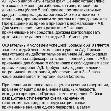
АГ, нужно напомнить и такой факт. Сейчас установлено,
что около 5 % женщин заболевают гипертонией при
длительном (более 5 лет) приеме противозачаточных
средств, содержащих эстрогены. Это же относится к
женщинам, принимающим эстрогены в период климакса.
Прекращение их приема приводит к нормализации АД.
Для уменьшения риска развития АГ женщины,
применяющие эти средства, должны контролировать
артериальное давление каждые 3—б месяцев.
Обязательным условием успешной борьбы с АГ является
знание каждый человеком своего уровня АД. Прежде
чем установить действительное наличие АГ, необходимо
несколько раз зафиксировать повышенный уровень АД в
привычной для больного обстановке с соблюдением всех
правил измерения АД. Требуют наблюдения и люди с
пограничной гипертонией, ибо среди них в 2—3 раза
чаще развивается гипертоническая болезнь.
При решении вопроса, касающегося лечения гипертонии,
врачи не спешат с назначением мощных лекарств,
исходя из принципа «Прежде всего не вреди». Сейчас
разработана ступенчатая схема назначения
гипотензивных средств, предусматривающая
применение вначале одного лекарства, а затем