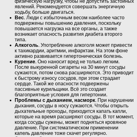
физическую нагрузку, чтобы не допустить застойных
явлений. Рекомендуется совершать энергичную
ходьбу, больше двигаться.
Вес
. Люди с избыточным весом наиболее часто
подвержены повышению давления, поскольку
повышается нагрузка на все органы, а также
возникает опасность развития диабета второго
типа.
Алкоголь
. Употребление алкоголя может привести
к тахикардии, аритмии, инфарктам. На этом фоне
активно развивается гипертоническая болезнь.
Курение
. Оно наносит вред не только легким.
После выкуренной сигареты на 30 минут сосуды
сужаются, потом снова расширяются. Это приводит
к быстрому износу сосудов, при этом страдает
сердце. Такой же опасности подвержены
пассивные курильщики. Всё это создает
благоприятные условия для гипертонии.
Проблемы с дыханием, насморк
. При нарушении
дыхания, сосуды в носу сужаются. Чтобы открыть
дыхательные проходы, приходится капать капли,
которые на время расширяют сосуды. В тот момент,
когда сосуды сужены, может подняться кровяное
давление. При систематическом применении
капель давление тоже скачет регулярно.