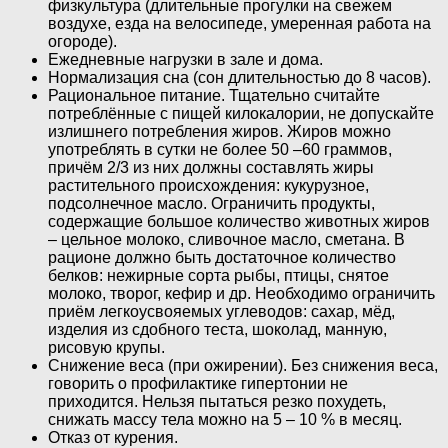
физкультура (длительные прогулки на свежем
воздухе, езда на велосипеде, умеренная работа на
огороде).
Ежедневные нагрузки в зале и дома.
Нормализация сна (сон длительностью до 8 часов).
Рациональное питание. Тщательно считайте
потреблённые с пищей килокалории, не допускайте
излишнего потребления жиров. Жиров можно
употреблять в сутки не более 50 –60 граммов,
причём 2/3 из них должны составлять жиры
растительного происхождения: кукурузное,
подсолнечное масло. Ограничить продукты,
содержащие большое количество животных жиров
– цельное молоко, сливочное масло, сметана. В
рационе должно быть достаточное количество
белков: нежирные сорта рыбы, птицы, снятое
молоко, творог, кефир и др. Необходимо ограничить
приём легкоусвояемых углеводов: сахар, мёд,
изделия из сдобного теста, шоколад, манную,
рисовую крупы.
Снижение веса (при ожирении). Без снижения веса,
говорить о профилактике гипертонии не
приходится. Нельзя пытаться резко похудеть,
снижать массу тела можно на 5 – 10 % в месяц.
Отказ от курения.