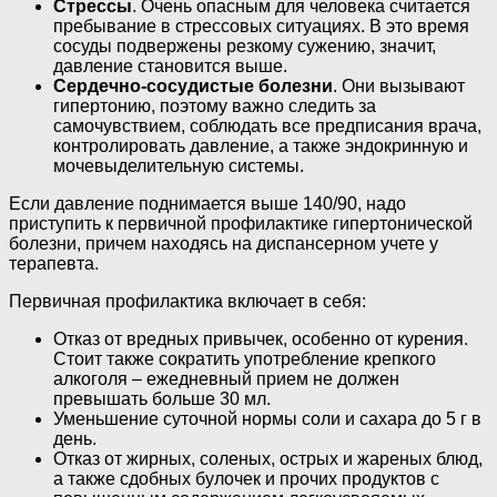
Стрессы
. Очень опасным для человека считается
пребывание в стрессовых ситуациях. В это время
сосуды подвержены резкому сужению, значит,
давление становится выше.
Сердечно-сосудистые болезни
. Они вызывают
гипертонию, поэтому важно следить за
самочувствием, соблюдать все предписания врача,
контролировать давление, а также эндокринную и
мочевыделительную системы.
Если давление поднимается выше 140/90, надо
приступить к первичной профилактике гипертонической
болезни, причем находясь на диспансерном учете у
терапевта.
Первичная профилактика включает в себя:
Отказ от вредных привычек, особенно от курения.
Стоит также сократить употребление крепкого
алкоголя – ежедневный прием не должен
превышать больше 30 мл.
Уменьшение суточной нормы соли и сахара до 5 г в
день.
Отказ от жирных, соленых, острых и жареных блюд,
а также сдобных булочек и прочих продуктов с