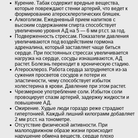
Курение. Табак содержит вредные вещества,
которые повреждают стенки артерий, что ведет к
формированию атеросклеротических бляшек.
Алкоголизм. Ежедневный прием напитков с
высоким содержанием спирта способствует
увеличению уровня АД на 5 — 6 мм рт.ст. за год.
Подверженность стрессам. Показатели давления
увеличиваются под воздействием гормона
адреналина, который заставляет чаще биться
сердце. При постоянных стрессах увеличивается
нагрузка на сердце, сосуды изнашиваются, АД
растет. Болезнь переходит в хроническую стадию.
Атеросклероз. Работа сердца затрудняется из-за
сужения просветов сосудов и потери их
эластичности, чему способствует избыток
холестерина в крови. Давление при этом растет.
Чрезмерное употребление соли. Избыток соли
провоцирует спазм артерий, задержку жидкости и
повышение АД.
Ожирение. Худые люди гораздо реже страдают
гипертонией. Каждый лишний килограмм добавляет
2 мм рт.ст. на тонометре.
Отсутствие физической активности. При
малоподвижном образе жизни происходит
нарушение обмена веществ, сердце плохо