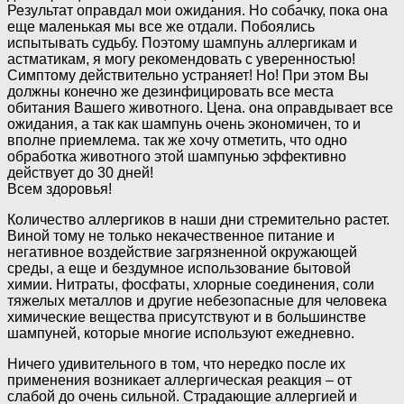
Результат оправдал мои ожидания. Но собачку, пока она
еще маленькая мы все же отдали. Побоялись
испытывать судьбу. Поэтому шампунь аллергикам и
астматикам, я могу рекомендовать с уверенностью!
Симптому действительно устраняет! Но! При этом Вы
должны конечно же дезинфицировать все места
обитания Вашего животного. Цена. она оправдывает все
ожидания, а так как шампунь очень экономичен, то и
вполне приемлема. так же хочу отметить, что одно
обработка животного этой шампунью эффективно
действует до 30 дней!
Всем здоровья!
Количество аллергиков в наши дни стремительно растет.
Виной тому не только некачественное питание и
негативное воздействие загрязненной окружающей
среды, а еще и бездумное использование бытовой
химии. Нитраты, фосфаты, хлорные соединения, соли
тяжелых металлов и другие небезопасные для человека
химические вещества присутствуют и в большинстве
шампуней, которые многие используют ежедневно.
Ничего удивительного в том, что нередко после их
применения возникает аллергическая реакция – от
слабой до очень сильной. Страдающие аллергией и