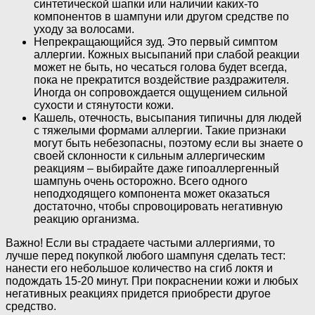
синтетической шапки или наличии каких-то
компонентов в шампуни или другом средстве по
уходу за волосами.
Непрекращающийся зуд. Это первый симптом
аллергии. Кожных высыпаний при слабой реакции
может не быть, но чесаться голова будет всегда,
пока не прекратится воздействие раздражителя.
Иногда он сопровождается ощущением сильной
сухости и стянутости кожи.
Кашель, отечность, высыпания типичны для людей
с тяжелыми формами аллергии. Такие признаки
могут быть небезопасны, поэтому если вы знаете о
своей склонности к сильным аллергическим
реакциям – выбирайте даже гипоаллергенный
шампунь очень осторожно. Всего одного
неподходящего компонента может оказаться
достаточно, чтобы спровоцировать негативную
реакцию организма.
Важно! Если вы страдаете частыми аллергиями, то
лучше перед покупкой любого шампуня сделать тест:
нанести его небольшое количество на сгиб локтя и
подождать 15-20 минут. При покраснении кожи и любых
негативных реакциях придется приобрести другое
средство.