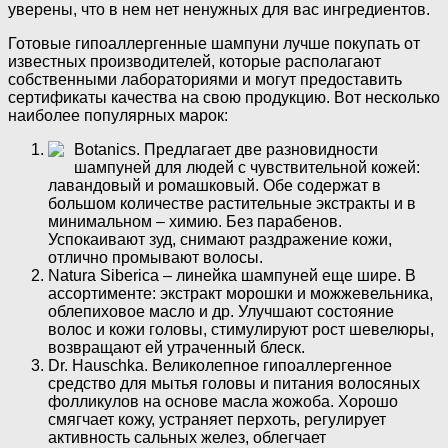
уверены, что в нем нет ненужных для вас ингредиентов.
Готовые гипоаллергенные шампуни лучше покупать от
известных производителей, которые располагают
собственными лабораториями и могут предоставить
сертификаты качества на свою продукцию. Вот несколько
наиболее популярных марок:
Botanics. Предлагает две разновидности
шампуней для людей с чувствительной кожей:
лавандовый и ромашковый. Обе содержат в
большом количестве растительные экстракты и в
минимальном – химию. Без парабенов.
Успокаивают зуд, снимают раздражение кожи,
отлично промывают волосы.
Natura Siberica – линейка шампуней еще шире. В
ассортименте: экстракт морошки и можжевельника,
облепиховое масло и др. Улучшают состояние
волос и кожи головы, стимулируют рост шевелюры,
возвращают ей утраченный блеск.
Dr. Hauschka. Великолепное гипоаллергенное
средство для мытья головы и питания волосяных
фолликулов на основе масла жожоба. Хорошо
смягчает кожу, устраняет перхоть, регулирует
активность сальных желез, облегчает