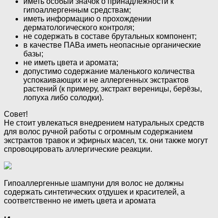
иметь особый значок о принадлежности к
гипоаллергенным средствам;
иметь информацию о прохождении
дерматологического контроля;
не содержать в составе брутальных компонент;
в качестве ПАВа иметь неопасные органические
базы;
не иметь цвета и аромата;
допустимо содержание маленького количества
успокаивающих и не аллергенных экстрактов
растений (к примеру, экстракт вереницы, берёзы,
лопуха либо солодки).
Совет!
Не стоит увлекаться внедрением натуральных средств
для волос ручной работы с огромным содержанием
экстрактов травок и эфирных масел, т.к. они также могут
спровоцировать аллергические реакции.
Гипоаллергенные шампуни для волос не должны
содержать синтетических отдушек и красителей, а
соответственно не иметь цвета и аромата