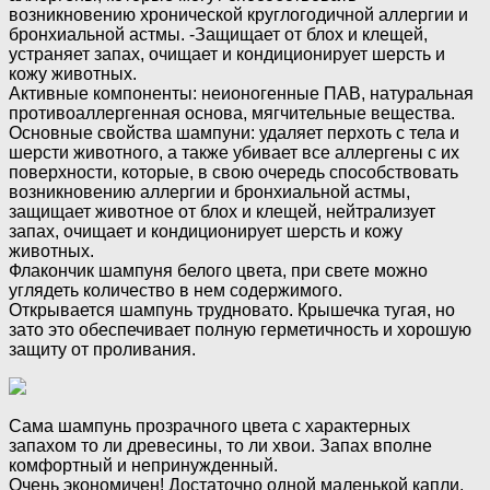
возникновению хронической круглогодичной аллергии и
бронхиальной астмы. -Защищает от блох и клещей,
устраняет запах, очищает и кондиционирует шерсть и
кожу животных.
Активные компоненты: неионогенные ПАВ, натуральная
противоаллергенная основа, мягчительные вещества.
Основные свойства шампуни: удаляет перхоть с тела и
шерсти животного, а также убивает все аллергены с их
поверхности, которые, в свою очередь способствовать
возникновению аллергии и бронхиальной астмы,
защищает животное от блох и клещей, нейтрализует
запах, очищает и кондиционирует шерсть и кожу
животных.
Флакончик шампуня белого цвета, при свете можно
углядеть количество в нем содержимого.
Открывается шампунь трудновато. Крышечка тугая, но
зато это обеспечивает полную герметичность и хорошую
защиту от проливания.
Сама шампунь прозрачного цвета с характерных
запахом то ли древесины, то ли хвои. Запах вполне
комфортный и непринужденный.
Очень экономичен! Достаточно одной маленькой капли,