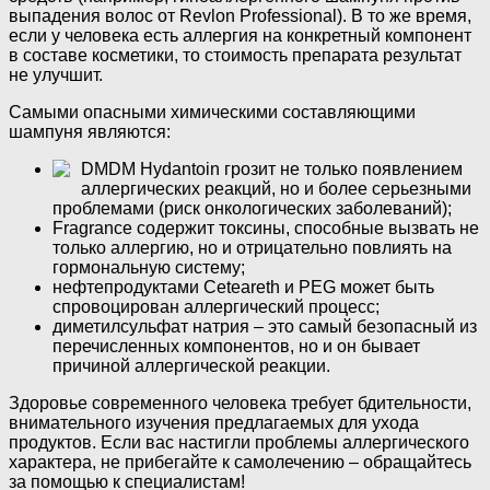
выпадения волос от Revlon Professional). В то же время,
если у человека есть аллергия на конкретный компонент
в составе косметики, то стоимость препарата результат
не улучшит.
Самыми опасными химическими составляющими
шампуня являются:
DMDM Hydantoin грозит не только появлением
аллергических реакций, но и более серьезными
проблемами (риск онкологических заболеваний);
Fragrance содержит токсины, способные вызвать не
только аллергию, но и отрицательно повлиять на
гормональную систему;
нефтепродуктами Ceteareth и PEG может быть
спровоцирован аллергический процесс;
диметилсульфат натрия – это самый безопасный из
перечисленных компонентов, но и он бывает
причиной аллергической реакции.
Здоровье современного человека требует бдительности,
внимательного изучения предлагаемых для ухода
продуктов. Если вас настигли проблемы аллергического
характера, не прибегайте к самолечению – обращайтесь
за помощью к специалистам!