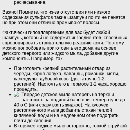
расчесывание.
Важно! Помните, что из-за отсутствия или низкого
содержания сульфатов такие шампуни почти не пенятся,
но при этом они отлично промывают волосы.
Фактически гипоаллергеным для вас будет любой
шампунь, который не содержит ингредиентов, способных
спровоцировать отрицательную реакцию кожи. Поэтому
можно попробовать приготовить его дома на основе
детского твердого или жидкого мыла, добавив другие
компоненты. Например, так:
Приготовить крепкий растительный отвар из
череды, корня лопуха, лаванды, ромашки, мяты,
календулы, дубовой коры (достаточно 1-2
растений). Настоять его в термосе 1-2 часа, хорошо
процедить.
Твердое детское мыло натереть на терке и
растопить на водяной бане при температуре до
40 о С (или сразу взять жидкое). На кусочек
растопленного мыла добавить стакан теплой
кипяченой воды и на медленном огне подогреть
почти до кипения.
В горячее жидкое мыло осторожно, тонкой струйкой