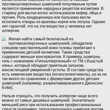
противоаллергенных шампуней популярным путем
является применение народных рецептов косметики. В
старину для мытья волос использовали кефир, яйца и
прочее. Роль кондиционера или бальзама могли
исполнить отвары из крапивы корня или лопуха. Однако
нет гарантий, что на эти вещества у человека нет
аллергии.
Желая найти самый безопасный из
противоаллергенных шампунией, обладатели
слишком чувствительной кожи головы прибегают к
применению детской косметики. Такие средства
содержат меньше консервантов. К примеру, шампунь-
гель с названием «Гипоаллергенный» от ТМ «Ушастый
нянь», который обладает приятным запахом,
консистенцией умеренной густоты. В составе средства
есть химические вещества (полиэтиленгликоль), но их не
так много по сравнению с формулами других детских
шампуней (например, разрекламированного Джонсонс
Бэби).
Нельзя отрицать, что получить аллергию чаще всего
можно от самых дешевых шампуней. Значительно
меньший риск при использовании профессиональных
средств (например, гипоаллергенного шампуня против