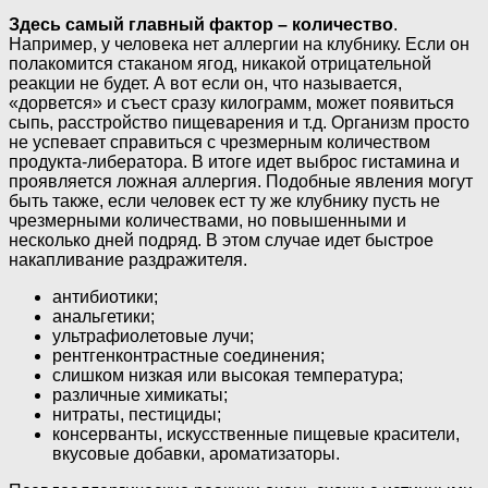
Здесь самый главный фактор – количество
.
Например, у человека нет аллергии на клубнику. Если он
полакомится стаканом ягод, никакой отрицательной
реакции не будет. А вот если он, что называется,
«дорвется» и съест сразу килограмм, может появиться
сыпь, расстройство пищеварения и т.д. Организм просто
не успевает справиться с чрезмерным количеством
продукта-либератора. В итоге идет выброс гистамина и
проявляется ложная аллергия. Подобные явления могут
быть также, если человек ест ту же клубнику пусть не
чрезмерными количествами, но повышенными и
несколько дней подряд. В этом случае идет быстрое
накапливание раздражителя.
антибиотики;
анальгетики;
ультрафиолетовые лучи;
рентгенконтрастные соединения;
слишком низкая или высокая температура;
различные химикаты;
нитраты, пестициды;
консерванты, искусственные пищевые красители,
вкусовые добавки, ароматизаторы.