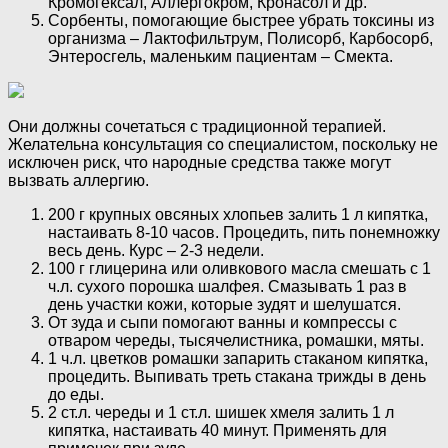
Кромогексал, Аллергокром, Кронасол и др.
Сорбенты, помогающие быстрее убрать токсины из
организма – Лактофильтрум, Полисорб, Карбосорб,
Энтеросгель, маленьким пациентам – Смекта.
Они должны сочетаться с традиционной терапией.
Желательна консультация со специалистом, поскольку не
исключен риск, что народные средства также могут
вызвать аллергию.
200 г крупных овсяных хлопьев залить 1 л кипятка,
настаивать 8-10 часов. Процедить, пить понемножку
весь день. Курс – 2-3 недели.
100 г глицерина или оливкового масла смешать с 1
ч.л. сухого порошка шалфея. Смазывать 1 раз в
день участки кожи, которые зудят и шелушатся.
От зуда и сыпи помогают ванны и компрессы с
отваром череды, тысячелистника, ромашки, мяты.
1 ч.л. цветков ромашки запарить стаканом кипятка,
процедить. Выпивать треть стакана трижды в день
до еды.
2 ст.л. череды и 1 ст.л. шишек хмеля залить 1 л
кипятка, настаивать 40 минут. Применять для