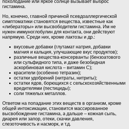
похолодание или яркое солнце вызывает выброс
гистамина.
Но, конечно, главной причиной псевдоаллергической
симптоматики становятся вещества, известные как
«либераторы» или высвободители гистамина. Им не
нужен иммуноглобулин для контакта, они действуют
напрямую. Среди них, кроме лактозы и др.:
вкусовые добавки (глутамат натрия, добавки
магния и кальция, улучшающие вкус продуктов);
различные вещества-консерванты (бензоатового
или сульфидного типа, и даже безобидная
аскорбиновая кислота – витамин С);
красители (особенно тетразин);
остатки удобрений (нитраты, нитриты);
остатки ядов, борющихся с сельскохозяйственными
вредителями (пестициды);
соли тяжелых металлов.
Ответом на попадание этих веществ в организм, кроме
общей интоксикации, становится массированное
высвобождение гистамина, а дальше – кожная сыпь,
диарея или запор, отеки, скачки давления,
слезоточивость и насморк, и т.д.