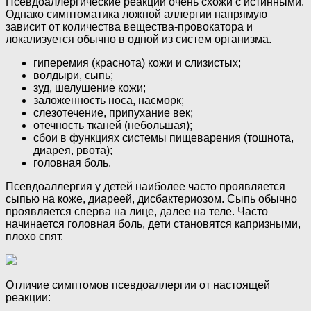
Псевдоаллергические реакции очень схожи с истинными.
Однако симптоматика ложной аллергии напрямую
зависит от количества вещества-провокатора и
локализуется обычно в одной из систем организма.
гиперемия (краснота) кожи и слизистых;
волдыри, сыпь;
зуд, шелушение кожи;
заложенность носа, насморк;
слезотечение, припухание век;
отечность тканей (небольшая);
сбои в функциях системы пищеварения (тошнота,
диарея, рвота);
головная боль.
Псевдоаллергия у детей наиболее часто проявляется
сыпью на коже, диареей, дисбактериозом. Сыпь обычно
проявляется сперва на лице, далее на теле. Часто
начинается головная боль, дети становятся капризными,
плохо спят.
Отличие симптомов псевдоаллергии от настоящей
реакции: