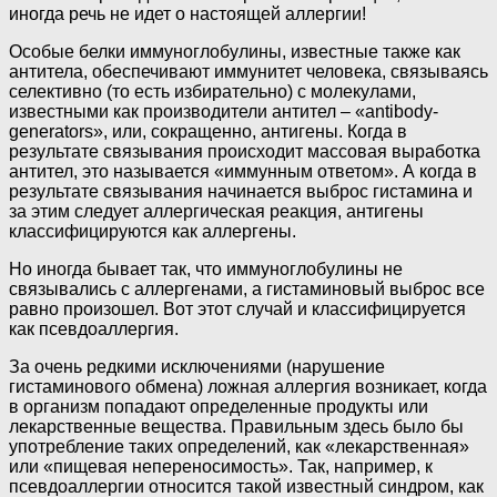
иногда речь не идет о настоящей аллергии!
Особые белки иммуноглобулины, известные также как
антитела, обеспечивают иммунитет человека, связываясь
селективно (то есть избирательно) с молекулами,
известными как производители антител – «antibody-
generators», или, сокращенно, антигены. Когда в
результате связывания происходит массовая выработка
антител, это называется «иммунным ответом». А когда в
результате связывания начинается выброс гистамина и
за этим следует аллергическая реакция, антигены
классифицируются как аллергены.
Но иногда бывает так, что иммуноглобулины не
связывались с аллергенами, а гистаминовый выброс все
равно произошел. Вот этот случай и классифицируется
как псевдоаллергия.
За очень редкими исключениями (нарушение
гистаминового обмена) ложная аллергия возникает, когда
в организм попадают определенные продукты или
лекарственные вещества. Правильным здесь было бы
употребление таких определений, как «лекарственная»
или «пищевая непереносимость». Так, например, к
псевдоаллергии относится такой известный синдром, как