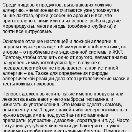
Среди пищевых продуктов, вызывающих ложную
аллергию, «чемпионами» считаются уже упомянутая
выше лактоза, орехи (особенно арахис) и все, что
приготовлено с ними или на их основе, рыба и другие
морепродукты, многие ягоды (особенно клубника) и
почти все цитрусовые.
Основное отличие настоящей и ложной аллергии: в
первом случае речь идет об иммунной проблематике, во
втором – о проблематике эндокринной системы и ЖКТ.
Поэтому, чтобы отличить одно от другого, делают анализ
на уровень иммуноглобулина IgЕ: в случае с
псевдоаллергией он не повышается, а при истинной
аллергии – да. Также для определения природы
аллергической реакции делаются цитологические мазки и
тесты кожных покровов.
Человек должен выяснить, какие именно продукты или
лекарства вызывают у него выбросы гистамина, и
избегать их употребления. Это можно сделать самому,
опытным путем. Людям с какой-либо непереносимостью
нужно всегда иметь под рукой антигистаминные
препараты (супрастин, диазолин, лоратадин и т. д.). Часто
ситуацию усугубляет кишечный дисбактериоз – нужно
принимать пробиотики и есть живые йогурты. Помогают