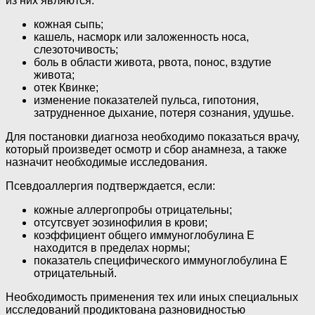
из них являются:
кожная сыпь;
кашель, насморк или заложенность носа,
слезоточивость;
боль в области живота, рвота, понос, вздутие
живота;
отек Квинке;
изменение показателей пульса, гипотония,
затрудненное дыхание, потеря сознания, удушье.
Для постановки диагноза необходимо показаться врачу,
который произведет осмотр и сбор анамнеза, а также
назначит необходимые исследования.
Псевдоаллергия подтверждается, если:
кожные аллергопробы отрицательны;
отсутсвует эозинофилия в крови;
коэффициент общего иммуноглобулина E
находится в пределах нормы;
показатель специфического иммуноглобулина Е
отрицательный.
Необходимость применения тех или иных специальных
исследований продиктована разновидностью