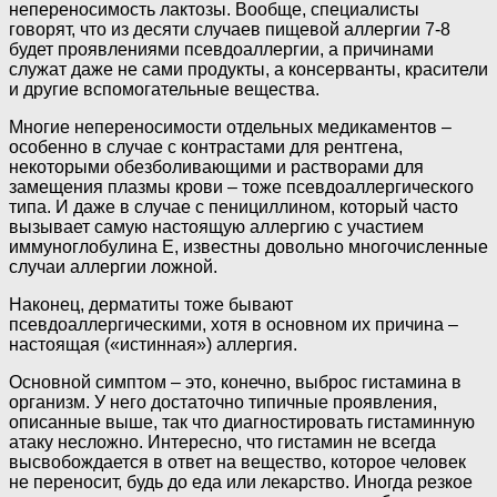
непереносимость лактозы. Вообще, специалисты
говорят, что из десяти случаев пищевой аллергии 7-8
будет проявлениями псевдоаллергии, а причинами
служат даже не сами продукты, а консерванты, красители
и другие вспомогательные вещества.
Многие непереносимости отдельных медикаментов –
особенно в случае с контрастами для рентгена,
некоторыми обезболивающими и растворами для
замещения плазмы крови – тоже псевдоаллергического
типа. И даже в случае с пенициллином, который часто
вызывает самую настоящую аллергию с участием
иммуноглобулина Е, известны довольно многочисленные
случаи аллергии ложной.
Наконец, дерматиты тоже бывают
псевдоаллергическими, хотя в основном их причина –
настоящая («истинная») аллергия.
Основной симптом – это, конечно, выброс гистамина в
организм. У него достаточно типичные проявления,
описанные выше, так что диагностировать гистаминную
атаку несложно. Интересно, что гистамин не всегда
высвобождается в ответ на вещество, которое человек
не переносит, будь до еда или лекарство. Иногда резкое