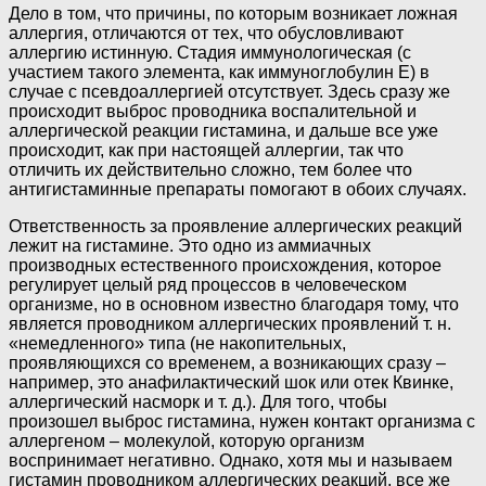
Дело в том, что причины, по которым возникает ложная
аллергия, отличаются от тех, что обусловливают
аллергию истинную. Стадия иммунологическая (с
участием такого элемента, как иммуноглобулин Е) в
случае с псевдоаллергией отсутствует. Здесь сразу же
происходит выброс проводника воспалительной и
аллергической реакции гистамина, и дальше все уже
происходит, как при настоящей аллергии, так что
отличить их действительно сложно, тем более что
антигистаминные препараты помогают в обоих случаях.
Ответственность за проявление аллергических реакций
лежит на гистамине. Это одно из аммиачных
производных естественного происхождения, которое
регулирует целый ряд процессов в человеческом
организме, но в основном известно благодаря тому, что
является проводником аллергических проявлений т. н.
«немедленного» типа (не накопительных,
проявляющихся со временем, а возникающих сразу –
например, это анафилактический шок или отек Квинке,
аллергический насморк и т. д.). Для того, чтобы
произошел выброс гистамина, нужен контакт организма с
аллергеном – молекулой, которую организм
воспринимает негативно. Однако, хотя мы и называем
гистамин проводником аллергических реакций, все же