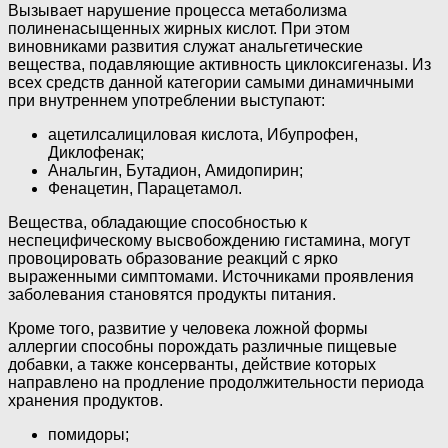
Вызывает нарушение процесса метаболизма
полиненасыщенных жирных кислот. При этом
виновниками развития служат анальгетические
вещества, подавляющие активность циклоксигеназы. Из
всех средств данной категории самыми динамичными
при внутреннем употреблении выступают:
ацетилсалициловая кислота, Ибупрофен,
Диклофенак;
Анальгин, Бутадион, Амидопирин;
Фенацетин, Парацетамол.
Вещества, обладающие способностью к
неспецифическому высвобождению гистамина, могут
провоцировать образование реакций с ярко
выраженными симптомами. Источниками проявления
заболевания становятся продукты питания.
Кроме того, развитие у человека ложной формы
аллергии способны порождать различные пищевые
добавки, а также консерванты, действие которых
направлено на продление продолжительности периода
хранения продуктов.
помидоры;