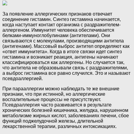
За появление аллергических признаков отвечает
соединение гистамин. Синтез гистамина начинается,
когда наступает контакт организма с раздражителем-
аллергеном. Иммунитет человека обеспечивается
белками-иммуноглобулинами (антителами). Они
связываются с молекулами, производящими антитела
(антигенами). Массовый выброс антител определяют как
«ответ иммунитета». Когда в итоге связки идет синтез
гистамина и возникает реакция, антигены начинают
классифицироваться как аллергены. Но случается так,
что антитела не образовывали связь с раздражителями,
а выброс гистамина все равно случился. Это и называют
псевдоаллергией.
При парааллергии можно наблюдать те же внешние
признаки, что при истинной, но аллергические
воспалительные процессы не присутствуют.
Псевдоаллергия часто развивается в результате
хронических болезней кишечника, желудка, нарушенном
метаболизме жирных кислот, заболеваниях печени, сбое
функций поджелудочной железы, длительной
лекарственной терапии, различных интоксикациях.