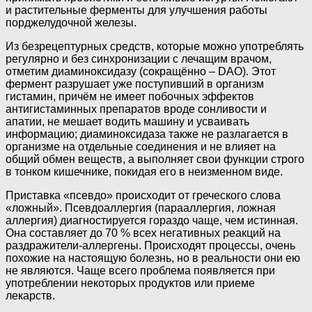
и растительные ферменты для улучшения работы
порджелудочной железы.
Из безрецептурных средств, которые можно употреблять
регулярно и без синхронизации с лечащим врачом,
отметим диаминоксидазу (сокращённо – DAO). Этот
фермент разрушает уже поступивший в организм
гистамин, причём не имеет побочных эффектов
антигистаминных препаратов вроде сонливости и
апатии, не мешает водить машину и усваивать
информацию; диаминоксидаза также не разлагается в
организме на отдельные соединения и не влияет на
общий обмен веществ, а выполняет свои функции строго
в тонком кишечнике, покидая его в неизменном виде.
Приставка «псевдо» происходит от греческого слова
«ложный». Псевдоаллергия (парааллергия, ложная
аллергия) диагностируется гораздо чаще, чем истинная.
Она составляет до 70 % всех негативных реакций на
раздражители-аллергены. Происходят процессы, очень
похожие на настоящую болезнь, но в реальности они ею
не являются. Чаще всего проблема появляется при
употреблении некоторых продуктов или приеме
лекарств.