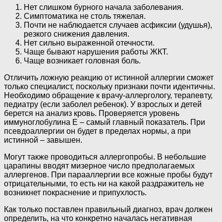
Нет слишком бурного начала заболевания.
Симптоматика не столь тяжелая.
Почти не наблюдается случаев асфиксии (удушья),
резкого снижения давления.
Нет сильно выраженной отечности.
Чаще бывают нарушения работы ЖКТ.
Чаще возникает головная боль.
Отличить ложную реакцию от истинной аллергии сможет
только специалист, поскольку признаки почти идентичны.
Необходимо обращение к врачу-аллергологу, терапевту,
педиатру (если заболел ребенок). У взрослых и детей
берется на анализ кровь. Проверяется уровень
иммуноглобулина Е – самый главный показатель. При
псевдоаллергии он будет в пределах нормы, а при
истинной – завышен.
Могут также проводиться аллергопробы. В небольшие
царапины вводят мизерное число предполагаемых
аллергенов. При парааллергии все кожные пробы будут
отрицательными, то есть ни на какой раздражитель не
возникнет покраснение и припухлость.
Как только поставлен правильный диагноз, врач должен
определить, на что конкретно началась негативная