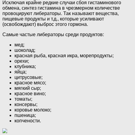
Исключая крайне редкие случаи сбоя гистаминового
обмена, синтез гистамина в чрезмерном количестве
провоцируют либераторы. Так называют вещества,
пищевые продукты и т.д., которые усиливают
(освобождают) выброс этого гормона.
Самые частые либераторы среди продуктов:
мед;
шоколад;
красная рыба, красная икра, морепродукты;
орехи;
клубника;
яйца;
цитрусовые;
красное мясо;
мягкий сыр;
красное вино;
томаты;
консервы;
коровье молоко;
пшеница;
копчености.