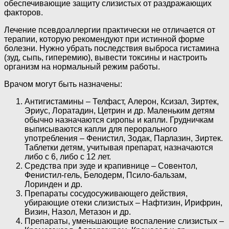
обеспечивающие защиту слизистых от раздражающих
факторов.
Лечение псевдоаллергии практически не отличается от
терапии, которую рекомендуют при истинной форме
болезни. Нужно убрать последствия выброса гистамина
(зуд, сыпь, гиперемию), вывести токсины и настроить
организм на нормальный режим работы.
Врачом могут быть назначены:
Антигистамины – Телфаст, Алерон, Ксизал, Зиртек,
Эриус, Лоратадин, Цетрин и др. Маленьким детям
обычно назначаются сиропы и капли. Грудничкам
выписываются капли для перорального
употребления – Фенистил, Зодак, Парлазин, Зиртек.
Таблетки детям, учитывая препарат, назначаются
либо с 6, либо с 12 лет.
Средства при зуде и крапивнице – Совентол,
Фенистил-гель, Белодерм, Псило-бальзам,
Лоринден и др.
Препараты сосудосуживающего действия,
убирающие отеки слизистых – Нафтизин, Ирифрин,
Визин, Назол, Метазон и др.
Препараты, уменьшающие воспаление слизистых –