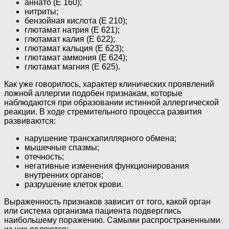
аннато (Е 160);
нитриты;
бензойная кислота (Е 210);
глютамат натрия (Е 621);
глютамат калия (Е 622);
глютамат кальция (Е 623);
глютамат аммония (Е 624);
глютамат магния (Е 625).
Как уже говорилось, характер клинических проявлений
ложной аллергии подобен признакам, которые
наблюдаются при образовании истинной аллергической
реакции. В ходе стремительного процесса развития
развиваются:
нарушение транскапиллярного обмена;
мышечные спазмы;
отечность;
негативные изменения функционирования
внутренних органов;
разрушение клеток крови.
Выраженность признаков зависит от того, какой орган
или система организма пациента подверглись
наибольшему поражению. Самыми распространенными