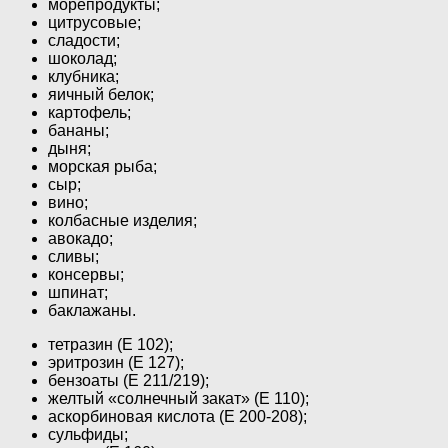
морепродукты;
цитрусовые;
сладости;
шоколад;
клубника;
яичный белок;
картофель;
бананы;
дыня;
морская рыба;
сыр;
вино;
колбасные изделия;
авокадо;
сливы;
консервы;
шпинат;
баклажаны.
тетразин (Е 102);
эритрозин (Е 127);
бензоаты (Е 211/219);
желтый «солнечный закат» (Е 110);
аскорбиновая кислота (Е 200-208);
сульфиды;