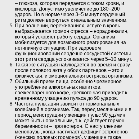
– глюкоза, которая передается с током крови, и
кислород. Допустимо увеличение до 180–200
ударов. Но в норме через 3–5 минут сердечный
ритм должен вернуться к начальным значениям.
При волнении, переживаниях, испуге в кровь
выбрасывается гормон стресса – норадреналин,
который ускоряет работу сердца. Организм
мобилизуется для возможного реагирования на
нетипичную ситуацию. При здоровом
функционировании сердечно-сосудистой системы
этот ритм сердца успокаивается через 5–10 минут.
Такая же ситуация наблюдается во время и сразу
после полового акта у обоих партнеров – это и
физическая, и эмоциональная встряска организма.
Обильный прием пищи, особенно чрезмерное
употребление алкогольных напитков,
свежесваренного кофе, крепкого чая приводит к
временному учащению пульса до 90 ударов.
Частота пульсации зависит от гормональных
колебаний в организме. Так, перед месячными и в
период менструации у женщин пульс 90 уд./мин
может быть нормальным, т. к. действует гормон
беременности – прогестерон. С наступлением
менопаузы, когда наступает дефицит эстрогенов
(женских половых гормонов), у женщин также