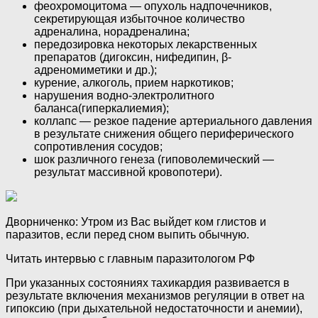
феохромоцитома — опухоль надпочечников,
секретирующая избыточное количество
адреналина, норадреналина;
передозировка некоторых лекарственных
препаратов (дигоксин, нифедипин, β-
адреномиметики и др.);
курение, алкоголь, прием наркотиков;
нарушения водно-электролитного
баланса(гиперкалиемия);
коллапс — резкое падение артериального давления
в результате снижения общего периферического
сопротивления сосудов;
шок различного генеза (гиповолемический —
результат массивной кровопотери).
Дворниченко: Утром из Вас выйдет ком глистов и
паразитов, если перед сном выпить обычную.
Читать интервью с главным паразитологом РФ
При указанных состояниях тахикардия развивается в
результате включения механизмов регуляции в ответ на
гипоксию (при дыхательной недостаточности и анемии),