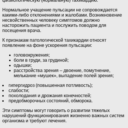
физиологическую (нормальную) тахикардию.
Нормальное учащение пульсации не сопровождается
какими-либо отклонениями и жалобами. Возникновение
несвойственных человеку симптомов должно
насторожить пациента и послужить поводом для
посещения врача.
К признакам патологической тахикардии относят
появление на фоне ускорения пульсации:
головокружения;
боли в груди, за грудиной;
одышки;
расстройства зрения – двоение, помутнение,
мелькание «мушек», выпадение полей зрения;
гипергидроз (повышенная потливость);
слабости;
похолодания и дрожания конечностей;
предобморочных состояний, обморока.
Эти симптомы могут говорить о развитии тяжелых
нарушений функционирования жизненно важных систем
организма и требуют лечения.