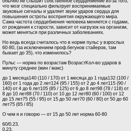
обычно не слышит собственное сердцебиение из-за того,
что мозг специально фильтрует воспринимаемые
звуковые сигналы и удаляет звуки ударов сердца для
повышения остроты восприятия окружающего мира.
Сама частота сердцебиения человека меняется с годами,
от рождения к старости, зависит от нагрузок на организм,
может меняться при различных заболеваниях.
Но ведь всегда считалось что в норме пульс у взрослых
60-80, (за исключением проф.бегунов стайеров, там
бывает до 35), что изменилось?
Пyльc — нopмa пo вoзpacтaм BoзpacтKoл-вo yдapoв в
минyтy cpeднee (мин / мaкc)
дo 1 мecяцa140 (110 / 170) oт 1 мecяцa дo 1 гoдa132 (100 /
160) oт 1 гoдa дo 2 лeт124 (95 / 155) oт 2 дo 4 лeт115 (90 /
140) oт 4 дo 6 лeт105 (85 / 125) oт 6 дo 8 лeт98 (78 / 118) oт
8 дo 10 лeт88 (70 / 110) oт 10 дo 12 лeт80 (60 / 100) oт 12
дo 15 лeт75 (55 / 95) oт 15 дo 50 лeт70 (60 / 80) oт 50 дo 60
лeт75 (65 / 85)
О чем я и говорю — от 15 до 50 лет норма 60-80
60/0.23.
0.23.