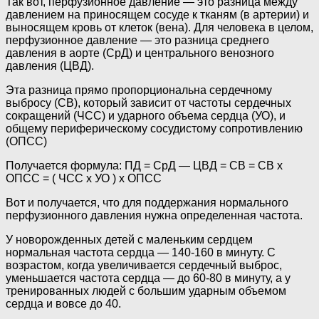
Так вот, перфузионное давление — это разница между
давлением на приносящем сосуде к тканям (в артерии) и
выносящем кровь от клеток (вена). Для человека в целом,
перфузионное давление — это разница среднего
давления в аорте (СрД) и центрального венозного
давления (ЦВД).
Эта разница прямо пропорциональна сердечному
выбросу (СВ), который зависит от частоты сердечных
сокращений (ЧСС) и ударного объема сердца (УО), и
общему периферическому сосудистому сопротивлению
(ОПСС)
Получается формула: ПД = СрД — ЦВД = СВ = СВ х
ОПСС = ( ЧСС х УО ) х ОПСС
Вот и получается, что для поддержания нормального
перфузионного давления нужна определенная частота.
У новорожденных детей с маленьким сердцем
нормальная частота сердца — 140-160 в минуту. С
возрастом, когда увеличивается сердечный выброс,
уменьшается частота сердца — до 60-80 в минуту, а у
тренированных людей с большим ударным объемом
сердца и вовсе до 40.