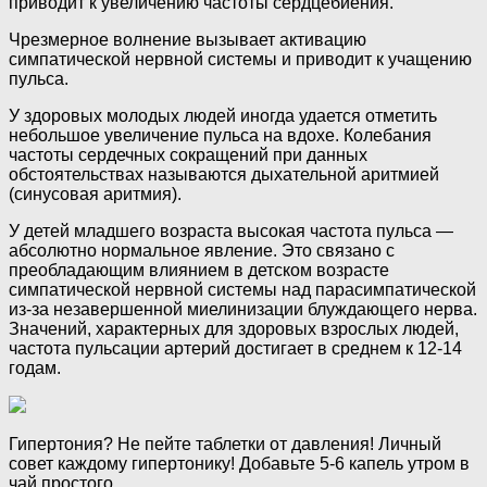
приводит к увеличению частоты сердцебиения.
Чрезмерное волнение вызывает активацию
симпатической нервной системы и приводит к учащению
пульса.
У здоровых молодых людей иногда удается отметить
небольшое увеличение пульса на вдохе. Колебания
частоты сердечных сокращений при данных
обстоятельствах называются дыхательной аритмией
(синусовая аритмия).
У детей младшего возраста высокая частота пульса —
абсолютно нормальное явление. Это связано с
преобладающим влиянием в детском возрасте
симпатической нервной системы над парасимпатической
из-за незавершенной миелинизации блуждающего нерва.
Значений, характерных для здоровых взрослых людей,
частота пульсации артерий достигает в среднем к 12-14
годам.
Гипертония? Не пейте таблетки от давления! Личный
совет каждому гипертонику! Добавьте 5-6 капель утром в
чай простого.