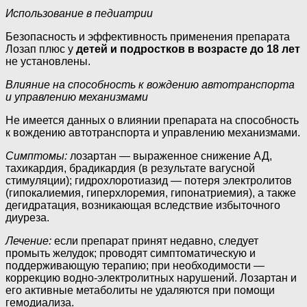
Использование в педиатрии
Безопасность и эффективность применения препарата
Лозап плюс у
детей и подростков в возрасте до 18 лет
не установлены.
Влияние на способность к вождению автотранспорта
и управлению механизмами
Не имеется данных о влиянии препарата на способность
к вождению автотранспорта и управлению механизмами.
Симптомы:
лозартан — выраженное снижение АД,
тахикардия, брадикардия (в результате вагусной
стимуляции); гидрохлоротиазид — потеря электролитов
(гипокалиемия, гиперхлоремия, гипонатриемия), а также
дегидратация, возникающая вследствие избыточного
диуреза.
Лечение:
если препарат принят недавно, следует
промыть желудок; проводят симптоматическую и
поддерживающую терапию; при необходимости —
коррекцию водно-электролитных нарушений. Лозартан и
его активные метаболиты не удаляются при помощи
гемодиализа.