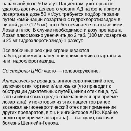
начальной дозе 50 мг/сут. Пациентам, у которых не
удалось достичь целевого уровня АД на фоне приема
лозартана в дозе 50 мг/сут, требуется подбор терапии
путем комбинации лозартана с гидрохлоротиазидом в
низкой дозе (12.5 мг), что обеспечивается назначением
Лозапа плюс. В случае необходимости дозу препарата
Лозап плюс можно увеличить до 2 таб. (100 мг лозартана
и 25 мг гидрохлоротиазида) 1 раз/сут.
Все побочные реакции ограничиваются
наблюдавшимися ранее при применении лозартана и/
или гидрохлоротиазида.
Со стороны ЦНС:
часто — головокружение.
Аллергические реакции:
ангионевротический отек,
включая отек гортани и/или языка (что приводит к
обструкции дыхательных путей), и/или отек лица, губ,
глотки и/или языка (редко отмечавшиеся при приеме
лозартана); у некоторых из этих пациентов ранее
возникал ангионевротический отек при применении
других препаратов, в т.ч. и ингибиторов АПФ. Крайне
редко (при приеме лозартана) — васкулит, включая
болезнь Шенлейн-Геноха.