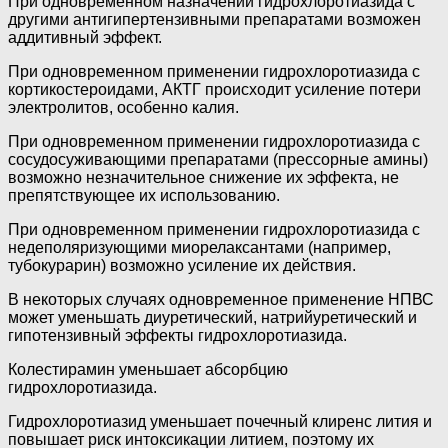
При одновременном назначении гидрохлоротиазида с
другими антигипертензивными препаратами возможен
аддитивный эффект.
При одновременном применении гидрохлоротиазида с
кортикостероидами, АКТГ происходит усиление потери
электролитов, особенно калия.
При одновременном применении гидрохлоротиазида с
сосудосуживающими препаратами (прессорные амины)
возможно незначительное снижение их эффекта, не
препятствующее их использованию.
При одновременном применении гидрохлоротиазида с
недеполяризующими миорелаксантами (например,
тубокурарин) возможно усиление их действия.
В некоторых случаях одновременное применение НПВС
может уменьшать диуретический, натрийуретический и
гипотензивный эффекты гидрохлоротиазида.
Колестирамин уменьшает абсорбцию
гидрохлоротиазида.
Гидрохлоротиазид уменьшает почечный клиренс лития и
повышает риск интоксикации литием, поэтому их