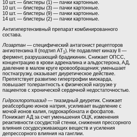
10 шт. — блистеры (1) — пачки картонные.
10 шт. — блистеры (3) — пачки картонные.
10 шт. — блистеры (9) — пачки картонные.
14 шт. — блистеры (2) — пачки картонные.
Антигипертензивный препарат комбинированного
состава.
Лозартан
— специфический антагонист рецепторов
ангиотензина II (подтип AT
). He подавляет киназу II —
1
фермент, разрушающий брадикинин. Снижает ОПСС,
концентрацию в крови адреналина и альдостерона, АД,
давление в малом круге кровообращения; уменьшает
постнагрузку, оказывает диуретическое действие.
Препятствует развитию гипертрофии миокарда,
повышает толерантность к физической нагрузке у
пациентов с хронической сердечной недостаточностью.
Гидрохлоротиазид
— тиазидный диуретик. Снижает
реабсорбцию ионов натрия, усиливает выделение с
мочой ионов калия, гидрокарбоната и фосфатов.
Понижает АД за счет уменьшения ОЦК, изменения
реактивности сосудистой стенки, снижения прессорного
влияния сосудосуживающих веществ и усиления
депрессорного влияния на ганглии.