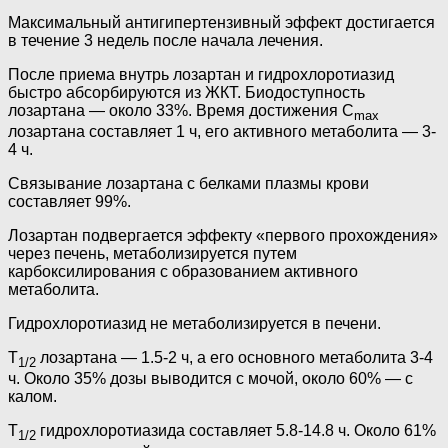
Максимальный антигипертензивный эффект достигается
в течение 3 недель после начала лечения.
После приема внутрь лозартан и гидрохлоротиазид
быстро абсорбируются из ЖКТ. Биодоступность
лозартана — около 33%. Время достижения C
max
лозартана составляет 1 ч, его активного метаболита — 3-
4 ч.
Связывание лозартана с белками плазмы крови
составляет 99%.
Лозартан подвергается эффекту «первого прохождения»
через печень, метаболизируется путем
карбоксилирования с образованием активного
метаболита.
Гидрохлоротиазид не метаболизируется в печени.
T
лозартана — 1.5-2 ч, а его основного метаболита 3-4
1/2
ч. Около 35% дозы выводится с мочой, около 60% — с
калом.
T
гидрохлоротиазида составляет 5.8-14.8 ч. Около 61%
1/2