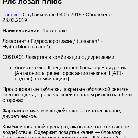
Рлс лозап плюс
-
admin
· Опубликовано
04.05.2019
· Обновлено
23.03.2019
Наименование:
Лозап плюс
Лозартан* + Гидрохлоротиазид* (Losartan* +
Hydrochlorothiazide*)
C09DA01 Лозартан в комбинации с диуретиками
Ангиотензина II рецепторов блокатор + диуретик
[Антагонисты рецепторов ангиотензина II (AT1-
подтип) в комбинациях]
Продолговатые таблетки, покрытые оболочкой светло-
желтого цвета, с разделяющей пополам риской на обеих
сторонах.
Фармакологическое воздействие — гипотензивное,
диуретическое.
Комбинированный препарат, оказывает гипотензивное
воздействие. Содержит лозартан калия — блокатор
(антагонист) рецепторов ангиотензина II (подтип АТ1)