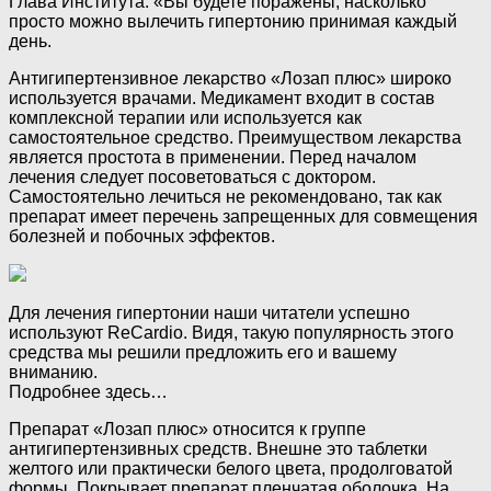
Глава Института: «Вы будете поражены, насколько
просто можно вылечить гипертонию принимая каждый
день.
Антигипертензивное лекарство «Лозап плюс» широко
используется врачами. Медикамент входит в состав
комплексной терапии или используется как
самостоятельное средство. Преимуществом лекарства
является простота в применении. Перед началом
лечения следует посоветоваться с доктором.
Самостоятельно лечиться не рекомендовано, так как
препарат имеет перечень запрещенных для совмещения
болезней и побочных эффектов.
Для лечения гипертонии наши читатели успешно
используют ReCardio. Видя, такую популярность этого
средства мы решили предложить его и вашему
вниманию.
Подробнее здесь…
Препарат «Лозап плюс» относится к группе
антигипертензивных средств. Внешне это таблетки
желтого или практически белого цвета, продолговатой
формы. Покрывает препарат пленчатая оболочка. На