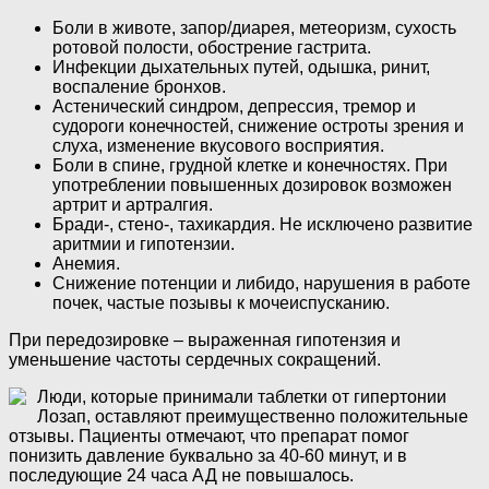
Боли в животе, запор/диарея, метеоризм, сухость
ротовой полости, обострение гастрита.
Инфекции дыхательных путей, одышка, ринит,
воспаление бронхов.
Астенический синдром, депрессия, тремор и
судороги конечностей, снижение остроты зрения и
слуха, изменение вкусового восприятия.
Боли в спине, грудной клетке и конечностях. При
употреблении повышенных дозировок возможен
артрит и артралгия.
Бради-, стено-, тахикардия. Не исключено развитие
аритмии и гипотензии.
Анемия.
Снижение потенции и либидо, нарушения в работе
почек, частые позывы к мочеиспусканию.
При передозировке – выраженная гипотензия и
уменьшение частоты сердечных сокращений.
Люди, которые принимали таблетки от гипертонии
Лозап, оставляют преимущественно положительные
отзывы. Пациенты отмечают, что препарат помог
понизить давление буквально за 40-60 минут, и в
последующие 24 часа АД не повышалось.