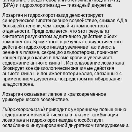
(БРА) и гидрохлоротиазид — тиазидный диуретик.
Лозартан и гидрохлоротиазид демонстрируют
синергическое гипотензивное воздействие, снижая АД в
большей степени, чем каждый из компонентов в
отдельности. Предполагается, что этот результат
считается результатом аддитивного действия обоих
компонентов. Кроме того, в результате диуретического
действия гидрохлоротиазид увеличивет активность
ренина в плазме, секрецию альдостерона, понижает
концентрацию калия в плазме крови и увеличивет
содержание ангиотензина II. Использование лозартана
блокирует все физиологически значимые действия
ангиотензина II и понижает потери калия, связанные с
применением диуретика, посредством ингибирования
альдостерона.
Лозартан оказывает легкое и кратковременное
урикозурическое воздействие.
Гидрохлоротиазид
приводит к умеренному повышению
содержания мочевой кислоты в плазме; комбинация
лозартана и гидрохлоротиазида способствует
ослаблению индуцированной диуретиком гиперурикемии.