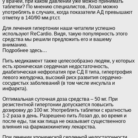
у врачей, при каком давлении уже можно принимать
таблетки? По мнению специалистов, Лозап можно
употреблять в случаях, когда показатели АД превышают
отметку в 140/90 мм.рт.ст.
Для лечения гипертонии наши читатели успешно
используют ReCardio. Видя, такую популярность этого
средства мы решили предложить его и вашему
вниманию.
Подробнее здесь…
Пить медикамент также целесообразно людям, у которых
есть хроническая сердечная недостаточность,
диабетическая нефропатия при СД II типа, гипертрофия
левого желудочка, высокий риск развития сердечно-
сосудистых заболеваний (в том числе инсульта и
инфаркта).
Оптимальная суточная доза средства – 50 мг. При
резистентной гипертонии допускается повысить
дозировку до 100 мг. Употреблять таблетки с кратностью
1-2 раза в день. Разрешено пить Лозап до, во время и
после еды, так как пища не оказывает существенного
влияния на фармакокинетику лекарства.
При лечении хронической сердечной недостаточности