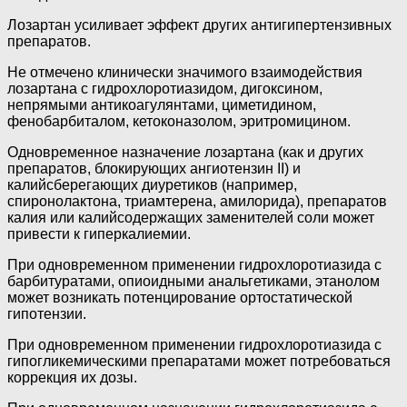
Лозартан усиливает эффект других антигипертензивных
препаратов.
Не отмечено клинически значимого взаимодействия
лозартана с гидрохлоротиазидом, дигоксином,
непрямыми антикоагулянтами, циметидином,
фенобарбиталом, кетоконазолом, эритромицином.
Одновременное назначение лозартана (как и других
препаратов, блокирующих ангиотензин II) и
калийсберегающих диуретиков (например,
спиронолактона, триамтерена, амилорида), препаратов
калия или калийсодержащих заменителей соли может
привести к гиперкалиемии.
При одновременном применении гидрохлоротиазида с
барбитуратами, опиоидными анальгетиками, этанолом
может возникать потенцирование ортостатической
гипотензии.
При одновременном применении гидрохлоротиазида с
гипогликемическими препаратами может потребоваться
коррекция их дозы.