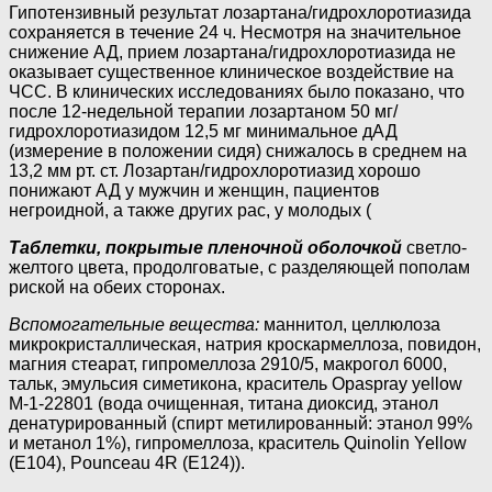
Гипотензивный результат лозартана/гидрохлоротиазида
сохраняется в течение 24 ч. Несмотря на значительное
снижение АД, прием лозартана/гидрохлоротиазида не
оказывает существенное клиническое воздействие на
ЧСС. В клинических исследованиях было показано, что
после 12-недельной терапии лозартаном 50 мг/
гидрохлоротиазидом 12,5 мг минимальное дАД
(измерение в положении сидя) снижалось в среднем на
13,2 мм рт. ст. Лозартан/гидрохлоротиазид хорошо
понижают АД у мужчин и женщин, пациентов
негроидной, а также других рас, у молодых (
Таблетки, покрытые пленочной оболочкой
светло-
желтого цвета, продолговатые, с разделяющей пополам
риской на обеих сторонах.
Вспомогательные вещества:
маннитол, целлюлоза
микрокристаллическая, натрия кроскармеллоза, повидон,
магния стеарат, гипромеллоза 2910/5, макрогол 6000,
тальк, эмульсия симетикона, краситель Opaspray yellow
M-1-22801 (вода очищенная, титана диоксид, этанол
денатурированный (спирт метилированный: этанол 99%
и метанол 1%), гипромеллоза, краситель Quinolin Yellow
(Е104), Pounceau 4R (E124)).