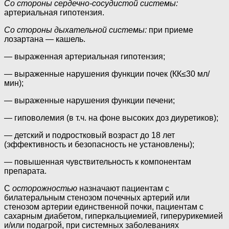
Со стороны сердечно-сосудистой системы:
артериальная гипотензия.
Со стороны дыхательной системы:
при приеме
лозартана — кашель.
— выраженная артериальная гипотензия;
— выраженные нарушения функции почек (КК≤30 мл/
мин);
— выраженные нарушения функции печени;
— гиповолемия (в т.ч. на фоне высоких доз диуретиков);
— детский и подростковый возраст до 18 лет
(эффективность и безопасность не установлены);
— повышенная чувствительность к компонентам
препарата.
С
осторожностью
назначают пациентам с
билатеральным стенозом почечных артерий или
стенозом артерии единственной почки, пациентам с
сахарным диабетом, гиперкальциемией, гиперурикемией
и/или подагрой, при системных заболеваниях