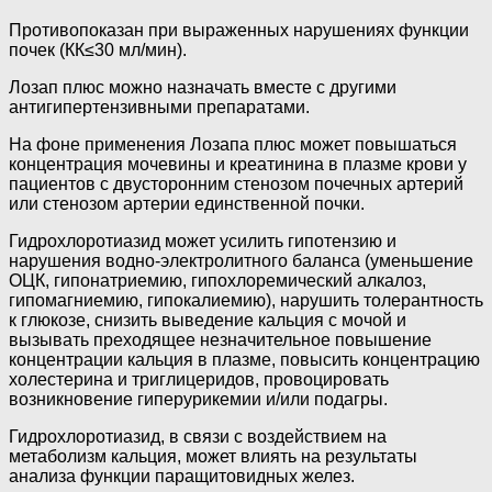
Противопоказан при выраженных нарушениях функции
почек (КК≤30 мл/мин).
Лозап плюс можно назначать вместе с другими
антигипертензивными препаратами.
На фоне применения Лозапа плюс может повышаться
концентрация мочевины и креатинина в плазме крови у
пациентов с двусторонним стенозом почечных артерий
или стенозом артерии единственной почки.
Гидрохлоротиазид может усилить гипотензию и
нарушения водно-электролитного баланса (уменьшение
ОЦК, гипонатриемию, гипохлоремический алкалоз,
гипомагниемию, гипокалиемию), нарушить толерантность
к глюкозе, снизить выведение кальция с мочой и
вызывать преходящее незначительное повышение
концентрации кальция в плазме, повысить концентрацию
холестерина и триглицеридов, провоцировать
возникновение гиперурикемии и/или подагры.
Гидрохлоротиазид, в связи с воздействием на
метаболизм кальция, может влиять на результаты
анализа функции паращитовидных желез.