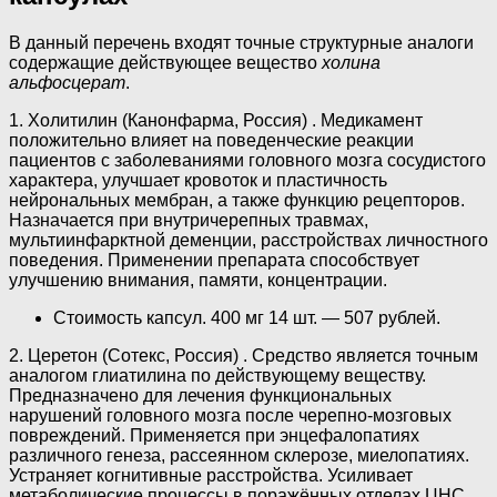
В данный перечень входят точные структурные аналоги
содержащие действующее вещество
холина
альфосцерат
.
1. Холитилин (Канонфарма, Россия) . Медикамент
положительно влияет на поведенческие реакции
пациентов с заболеваниями головного мозга сосудистого
характера, улучшает кровоток и пластичность
нейрональных мембран, а также функцию рецепторов.
Назначается при внутричерепных травмах,
мультиинфарктной деменции, расстройствах личностного
поведения. Применении препарата способствует
улучшению внимания, памяти, концентрации.
Стоимость капсул. 400 мг 14 шт. — 507 рублей.
2. Церетон (Сотекс, Россия) . Средство является точным
аналогом глиатилина по действующему веществу.
Предназначено для лечения функциональных
нарушений головного мозга после черепно-мозговых
повреждений. Применяется при энцефалопатиях
различного генеза, рассеянном склерозе, миелопатиях.
Устраняет когнитивные расстройства. Усиливает
метаболические процессы в поражённых отделах ЦНС.