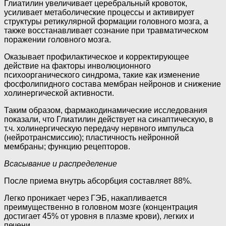
Глиатилин увеличивает церебральный кровоток,
усиливает метаболические процессы и активирует
структуры ретикулярной формации головного мозга, а
также восстанавливает сознание при травматическом
поражении головного мозга.
Оказывает профилактическое и корректирующее
действие на факторы инволюционного
психоорганического синдрома, такие как изменение
фосфолипидного состава мембран нейронов и снижение
холинергической активности.
Таким образом, фармакодинамические исследования
показали, что Глиатилин действует на синаптическую, в
т.ч. холинергическую передачу нервного импульса
(нейротрансмиссию); пластичность нейронной
мембраны; функцию рецепторов.
Всасывание и распределение
После приема внутрь абсорбция составляет 88%.
Легко проникает через ГЭБ, накапливается
преимущественно в головном мозге (концентрация
достигает 45% от уровня в плазме крови), легких и
печени.