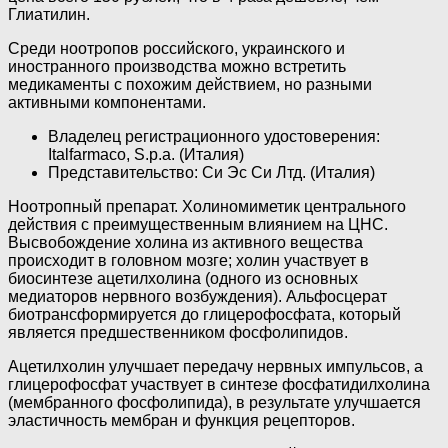
Глиатилин.
Среди ноотропов российского, украинского и
иностранного производства можно встретить
медикаменты с похожим действием, но разными
активными компонентами.
Владелец регистрационного удостоверения:
Italfarmaco, S.p.a. (Италия)
Представительство: Си Эс Си Лтд. (Италия)
Ноотропный препарат. Холиномиметик центрального
действия с преимущественным влиянием на ЦНС.
Высвобождение холина из активного вещества
происходит в головном мозге; холин участвует в
биосинтезе ацетилхолина (одного из основных
медиаторов нервного возбуждения). Альфосцерат
биотрансформируется до глицерофосфата, который
является предшественником фосфолипидов.
Ацетилхолин улучшает передачу нервных импульсов, а
глицерофосфат участвует в синтезе фосфатидилхолина
(мембранного фосфолипида), в результате улучшается
эластичность мембран и функция рецепторов.