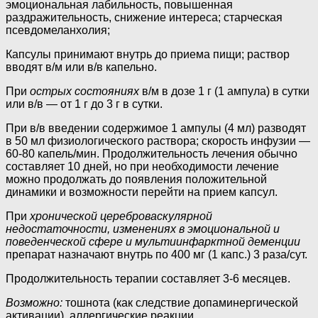
эмоциональная лабильность, повышенная
раздражительность, снижение интереса; старческая
псевдомеланхолия;
Капсулы принимают внутрь до приема пищи; раствор
вводят в/м или в/в капельно.
При
острых состояниях
в/м в дозе 1 г (1 ампула) в сутки
или в/в — от 1 г до 3 г в сутки.
При в/в введении содержимое 1 ампулы (4 мл) разводят
в 50 мл физиологического раствора; скорость инфузии —
60-80 капель/мин. Продолжительность лечения обычно
составляет 10 дней, но при необходимости лечение
можно продолжать до появления положительной
динамики и возможности перейти на прием капсул.
При
хронической цереброваскулярной
недостаточности, изменениях в эмоциональной и
поведенческой сфере и мультиинфарктной деменции
препарат назначают внутрь по 400 мг (1 капс.) 3 раза/сут.
Продолжительность терапии составляет 3-6 месяцев.
Возможно:
тошнота (как следствие допаминергической
активации), аллергические реакции.