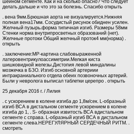
шейном сегменте. Как и на сколько опасно? Что следует
делать дальше и что это за болезнь. Спасибо открыть
. вена 9мм.Брюшная аорта не визуалируется.Нижняя
полная вена17мм. Сосудистый рисунок обиднен усилен.
Желчный пузырь.форма типичная изгиб. Размеры 58мм
Стенки норма внутрипросветных образований (нет).
Желчные протоки Общий желчный проток4 мм(норма) .
открыть
. заключение:МР-картина слабовыраженной
латеровентрикулоассиметрии.Мелкая киста
шишковидной железы.Дистопия левой миндалины
мозжечка в БЗО. Изгиб основной артериии
интракраниального отдела обеих позвоночных артерий.
Были у невролога выписал таблетки церепро . открыть
25 декабря 2016 г. / Лилия
. с ускорением в колене изгиба до 1,8м/сек. L-образный
изгиб ВСА в дистальном сегменте ускорением в колене
изгиба до 1, . S- образная извитость ВСА вдистальном
сегменте с справа. L-образный изгиб ВСА в дистальном
сегменте слева.НЕРЕГУЛЯРНЫЙ СЕРДЕЧНЫЙ РИТМ. .
смотреть