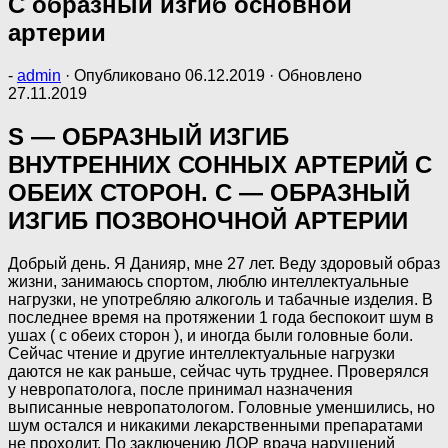
С образный изгиб основной
артерии
-
admin
· Опубликовано
06.12.2019
· Обновлено
27.11.2019
S — ОБРАЗНЫЙ ИЗГИБ
ВНУТРЕННИХ СОННЫХ АРТЕРИЙ С
ОБЕИХ СТОРОН. C — ОБРАЗНЫЙ
ИЗГИБ ПОЗВОНОЧНОЙ АРТЕРИИ
Добрый день. Я Данияр, мне 27 лет. Веду здоровый образ
жизни, занимаюсь спортом, люблю интеллектуальные
нагрузки, не употребляю алкоголь и табачные изделия. В
последнее время на протяжении 1 года беспокоит шум в
ушах ( с обеих сторон ), и иногда были головные боли.
Сейчас чтение и другие интеллектуальные нагрузки
даются не как раньше, сейчас чуть труднее. Проверялся
у невропатолога, после принимал назначения
выписанные невропатологом. Головные уменшились, но
шум остался и никакими лекарственными препаратами
не проходит. По заключению ЛОР врача нарушений