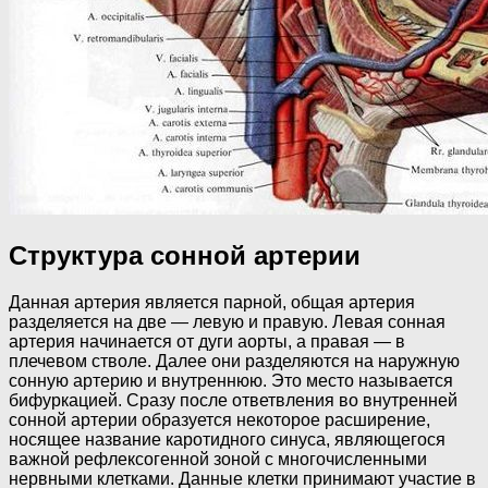
Структура сонной артерии
Данная артерия является парной, общая артерия
разделяется на две — левую и правую. Левая сонная
артерия начинается от дуги аорты, а правая — в
плечевом стволе. Далее они разделяются на наружную
сонную артерию и внутреннюю. Это место называется
бифуркацией. Сразу после ответвления во внутренней
сонной артерии образуется некоторое расширение,
носящее название каротидного синуса, являющегося
важной рефлексогенной зоной с многочисленными
нервными клетками. Данные клетки принимают участие в