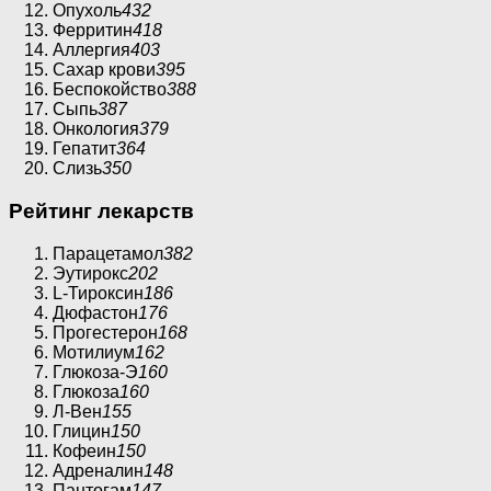
Опухоль
432
Ферритин
418
Аллергия
403
Сахар крови
395
Беспокойство
388
Сыпь
387
Онкология
379
Гепатит
364
Слизь
350
Рейтинг лекарств
Парацетамол
382
Эутирокс
202
L-Тироксин
186
Дюфастон
176
Прогестерон
168
Мотилиум
162
Глюкоза-Э
160
Глюкоза
160
Л-Вен
155
Глицин
150
Кофеин
150
Адреналин
148
Пантогам
147