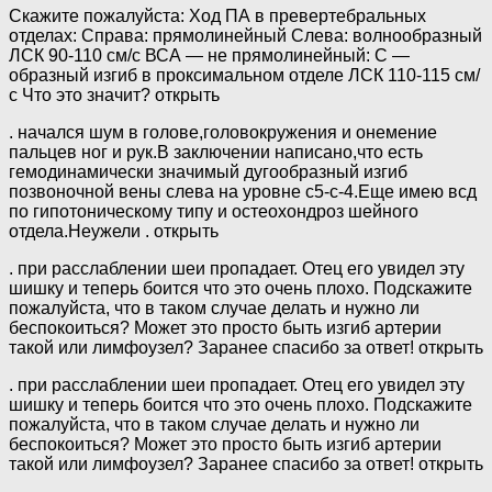
Скажите пожалуйста: Ход ПА в превертебральных
отделах: Справа: прямолинейный Слева: волнообразный
ЛСК 90-110 см/с ВСА — не прямолинейный: С —
образный изгиб в проксимальном отделе ЛСК 110-115 см/
с Что это значит? открыть
. начался шум в голове,головокружения и онемение
пальцев ног и рук.В заключении написано,что есть
гемодинамически значимый дугообразный изгиб
позвоночной вены слева на уровне с5-с-4.Еще имею всд
по гипотоническому типу и остеохондроз шейного
отдела.Неужели . открыть
. при расслаблении шеи пропадает. Отец его увидел эту
шишку и теперь боится что это очень плохо. Подскажите
пожалуйста, что в таком случае делать и нужно ли
беспокоиться? Может это просто быть изгиб артерии
такой или лимфоузел? Заранее спасибо за ответ! открыть
. при расслаблении шеи пропадает. Отец его увидел эту
шишку и теперь боится что это очень плохо. Подскажите
пожалуйста, что в таком случае делать и нужно ли
беспокоиться? Может это просто быть изгиб артерии
такой или лимфоузел? Заранее спасибо за ответ! открыть