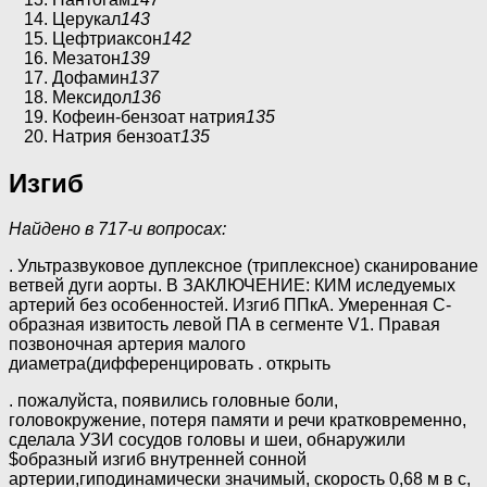
Церукал
143
Цефтриаксон
142
Мезатон
139
Дофамин
137
Мексидол
136
Кофеин-бензоат натрия
135
Натрия бензоат
135
Изгиб
Найдено в 717-и вопросах:
. Ультразвуковое дуплексное (триплексное) сканирование
ветвей дуги аорты. В ЗАКЛЮЧЕНИЕ: КИМ иследуемых
артерий без особенностей. Изгиб ППкА. Умеренная С-
образная извитость левой ПА в сегменте V1. Правая
позвоночная артерия малого
диаметра(дифференцировать . открыть
. пожалуйста, появились головные боли,
головокружение, потеря памяти и речи кратковременно,
сделала УЗИ сосудов головы и шеи, обнаружили
$образный изгиб внутренней сонной
артерии,гиподинамически значимый, скорость 0,68 м в с,