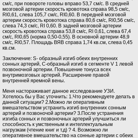
см/с, при повороте головы вправо 53,7 см/с. В средней
мозговой артерии скорость кровотока справа 98,5 см/с,
RI0,61, слева 105,7 см/с, RI0,60. В передней мозговой
артерии скорость кровотока справа 80,6 см/с, RI0,56 см/с,
слева 74,3 см/с, RI 0,60. В задней мозговой артерии
скорость кровотока справа 53,8 см/с, RI 0,61, слева 67,4
см/с, RI0,65 (норма 0,50-0,55). В основной артерии 48,9
см/с, RI0,57. Площадь ВЯВ справа 1,74 кв.см, слева 0,45
кв.см.
Заключение: S- образный изгиб обеих внутренних
сонных артерий, С-образный изгиб в сегменте V 1 левой
позвоночной артерии. Повышение тонуса всех
внутримозговых артерий. Расширение правой
внутренней яремной вены.
Меня настораживает данное исследование УЗИ.
Хотелось бы у Вас уточнить: 1.Что рекомендуете делать в
данной ситуации? 2.Можно ли оперативным
вмешательством устранить изгиб внутренних сонным
артерий и позвоночой артерии? 3.После устранения
изгиба сонных и позвоночных артерий улучшиться ли
способность к умственным и интеллектуальным
нагрузкам (чтение книг и т.д) ? 4. Возможно ли
оперативное вмешательство на сонные артерии с обеих