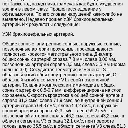
нет.Также год назад начал замечать как будто ухудшения
зрения в левом глазу. Прошел исследование у
офтальмолога. По его словам нарушений каких-либо не
выявлено. Недавно прошел УЗИ брахиоцефальных
артерий. Их результаты следующие:
УЗИ брахиоцефальных арттерий.
Общие сонные, внутренние сонные, наружные сонные,
позвоночные артерии проходимы, прокрашиваются
полностью, кровоток магистрального типа. Диаметр
общих сонных артерий справа 7,8 мм, слева 8,00 мм,
позвоночных артерий справа 3,3 мм, слева 3,5 мм (норма
больше 3,0). Сосудистая геометрия изменена : S –
образный изгиб обеих внутренних сонных артерий, С –
образный изгиб в сегменте V1 левой позвоночной
артерии. Толщина комплекса интима-медиа в общих
сонных артериях 0,5-0,7 мм, дифференцировка на слои
сохранена. Скорость кровотока в общей сонной артерии
справа 81,2 см/с, слева 71,9 см/с, во внутренней сонной
артерии справа 64,8 см/с, слева 53,2 см/с, в наружной
сонной артерии справа 52,3 см/с, слева 59,2 см/с, в
позвоночной артерии справа 46,2 см/с, слева 43,2 см/с, в
области сегмента V3 справа 32,1 см/с, при повороте
головы влево 35,5 см/с, в области сегмента V3 слева 51,3