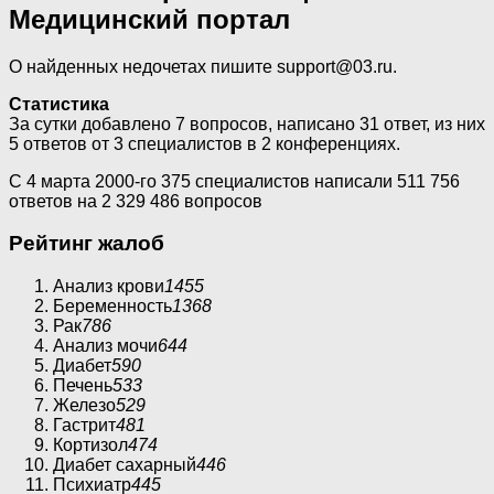
Медицинский портал
О найденных недочетах пишите support@03.ru.
Статистика
За сутки добавлено 7 вопросов, написано 31 ответ, из них
5 ответов от 3 специалистов в 2 конференциях.
С 4 марта 2000-го 375 специалистов написали 511 756
ответов на 2 329 486 вопросов
Рейтинг жалоб
Анализ крови
1455
Беременность
1368
Рак
786
Анализ мочи
644
Диабет
590
Печень
533
Железо
529
Гастрит
481
Кортизол
474
Диабет сахарный
446
Психиатр
445