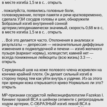
в месте изгиба 1,5 м в с. . открыть
. пожалуйста, появились головные боли,
головокружение, потеря памяти и речи кратковременно,
сделала УЗИ сосудов головы и шеи, обнаружили
$образный изгиб внутренней сонной
артерии,гиподинамически значимый, скорость 0,68 м в с,
в месте изгиба 1,5 м в с. . открыть
. . Всё это делается часто. Отклонения в анализах и
результаты — депрессия — незначительные диффузные
изменения в поджелудочной и печени — изгиб желчного
пузыря (вариант нормы), холецестит, камней нет —
всегда пониженные лейкоциты (всю жизнь) 3.3 — .
открыть
Серединный шов на коже полового члена искривлен на
кончике крайней плоти. Он делает сильный изгиб в
сторону перед тем как уйти внутрь к уздечке. Из-за этого
при эрекции кожа открывается криво Нормально ли это?
открыть
МР-признаки сосудистой лейкоэнцефалопатии Fazekas I.
Кинкинг правой ВСА в шейном сегменте с ретроградным
ходом артерии, С-ОБРАЗНЫЙ изгиб левой ВСА в