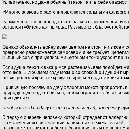
Удивительно, но даже обычный газон таит в себе опаснос
«Многие злаковые растения являются сильными аллерген
Разумеется, это не повод отказываться от ухоженной лужа
остается губительная пыльца. Разумеется, благоустройств
Однако объявлять войну всем цветам не стоит ни в коем 
прекрасно размножается самосевом и не требует щепетил
Львиный зев с причудливыми бутонами тоже украсит ваш са
Если душа лежит к вьющимся растениям, вам подойдет ж
оттенков. В любимом саду можно со спокойной душой выра
бесхитростной красоте крокусы, ирисы и подснежники тож
Привычную поездку на дачу аллергия может превратить в на
природу надо подготовиться, чтобы оградить себя от во
пригодиться.
Чтобы выезд на дачу не превратился в ад, аллергику н
В первую очередь человеку, который страдает от аллергии
Самолечением при аллергии заниматься нежелательно! Ес
развитие, что считается более благоприятным решением д