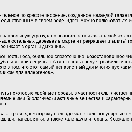
вительное по красоте творение, созданное командой талан
я единственным в своем роде. Здесь можно полюбоваться и
т наибольшую угрозу, и по возможности избегать любых ко
аньше остальных деревьев в марте и прекращает „пылить“ т
роникает в органы дыхания».
ложенность носа, обильное слезотечение, безостановочное ч
дуба, ивы или лещины. «А вот тополь следует реабилитиров
ело в том, что этот самый ненавистный для многих пух как
зчиком для аллергенов».
ть некоторые хвойные породы, в частности ель, лиственниц
яемые ими биологически активные вещества и характерный
ию.
тва астровых, к которому принадлежат столь популярные г
ндыши, наперстянки, а также календула и герань. К сожале