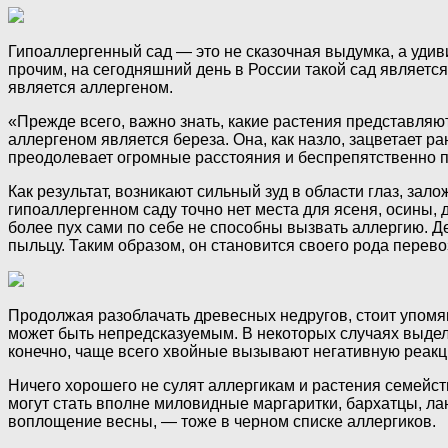
Гипоаллергенный сад — это не сказочная выдумка, а уди
прочим, на сегодняшний день в России такой сад являетс
является аллергеном.
«Прежде всего, важно знать, какие растения представляю
аллергеном является береза. Она, как назло, зацветает р
преодолевает огромные расстояния и беспрепятственно п
Как результат, возникают сильный зуд в области глаз, за
гипоаллергенном саду точно нет места для ясеня, осины, 
более пух сами по себе не способны вызвать аллергию. Д
пыльцу. Таким образом, он становится своего рода перево
Продолжая разоблачать древесных недругов, стоит упомяну
может быть непредсказуемым. В некоторых случаях выдел
конечно, чаще всего хвойные вызывают негативную реакц
Ничего хорошего не сулят аллергикам и растения семейс
могут стать вполне миловидные маргаритки, бархатцы, ла
воплощение весны, — тоже в черном списке аллергиков.