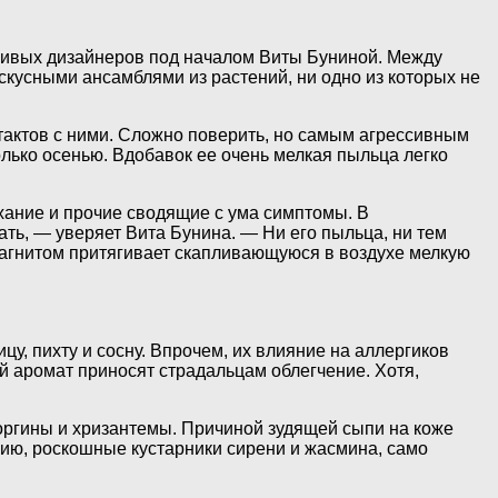
тливых дизайнеров под началом Виты Буниной. Между
скусными ансамблями из растений, ни одно из которых не
нтактов с ними. Сложно поверить, но самым агрессивным
олько осенью. Вдобавок ее очень мелкая пыльца легко
ихание и прочие сводящие с ума симптомы. В
ать, — уверяет Вита Бунина. — Ни его пыльца, ни тем
 магнитом притягивает скапливающуюся в воздухе мелкую
у, пихту и сосну. Впрочем, их влияние на аллергиков
 аромат приносят страдальцам облегчение. Хотя,
еоргины и хризантемы. Причиной зудящей сыпи на коже
нию, роскошные кустарники сирени и жасмина, само