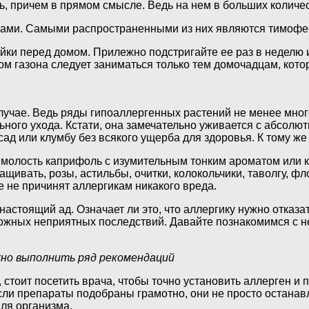
ть, причем в прямом смысле. Ведь на нем в больших количе
ами. Самыми распространенными из них являются тимофеев
йки перед домом. Прилежно подстригайте ее раз в неделю и
ом газона следует заниматься только тем домочадцам, кото
случае. Ведь ряды гипоаллергенных растений не менее мно
ьного ухода. Кстати, она замечательно уживается с абсол
д или клумбу без всякого ущерба для здоровья. К тому же 
имолость каприфоль с изумительным тонким ароматом или
щивать, розы, астильбы, очитки, колокольчики, таволгу, ф
е не причинят аллергикам никакого вреда.
стоящий ад. Означает ли это, что аллергику нужно отказать
зможных неприятных последствий. Давайте познакомимся с 
ужно выполнить ряд рекомендаций
, стоит посетить врача, чтобы точно установить аллерген и
ли препараты подобраны грамотно, они не просто останав
ля организма.