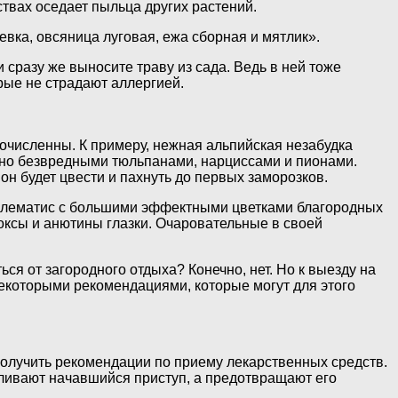
ствах оседает пыльца других растений.
ка, овсяница луговая, ежа сборная и мятлик».
 сразу же выносите траву из сада. Ведь в ней тоже
рые не страдают аллергией.
гочисленны. К примеру, нежная альпийская незабудка
ютно безвредными тюльпанами, нарциссами и пионами.
он будет цвести и пахнуть до первых заморозков.
 клематис с большими эффектными цветками благородных
локсы и анютины глазки. Очаровательные в своей
ся от загородного отдыха? Конечно, нет. Но к выезду на
некоторыми рекомендациями, которые могут для этого
 получить рекомендации по приему лекарственных средств.
ливают начавшийся приступ, а предотвращают его