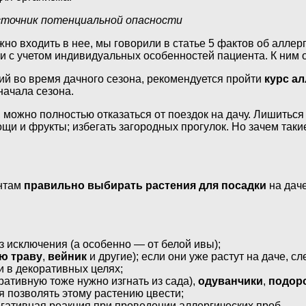
сточник потенциальной опасности
лжно входить в нее, мы говорили в статье 5 фактов об алле
 с учетом индивидуальных особенностей пациента. К ним о
ий во время дачного сезона, рекомендуется пройти
курс а
начала сезона.
, можно полностью отказаться от поездок на дачу. Лишитьс
щи и фрукты; избегать загородных прогулок. Но зачем так
ентам
правильно выбирать растения для посадки
на даче
з исключения (а особенно — от белой ивы);
ю траву
,
вейник
и другие); если они уже растут на даче, сл
и в декоративных целях;
ративную тоже нужно изгнать из сада),
одуванчики
,
подор
я позволять этому растению цвести;
егативная реакция при проведении аллергических проб.