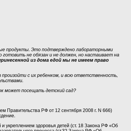
очные продукты. Это подтверждено лабораторными
 готовить не обязан и не должен, но настаивает на
принесенной из дома едой мы не имеем право
 произойти с их ребенком, и всю ответственность,
ельствами.
енок может посещать детский сад?
м Правительства РФ от 12 сентября 2008 г. N 666)
ждение.
и укреплением здоровья детей (ст. 18 Закона РФ «Об
разовательного процесса (ст.32 Закона РФ «Об