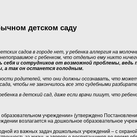
бычном детском саду
етских садов в городе нет, у ребенка аллергия на мол
епоправимое с ребенком, что отдельно ему никто ничего
ь себя и сотрудников от возможной проблемы, ведь 
, а так он останется голодным.
ности родителей, что они должны осознавать, что может
сада, чтобы не закончилось все это судебными разбират
 ребенка в детский сад, даже если врачи пишут, что реб
 образовательном учреждении» (утверждено Постановление
еждении возлагается на дошкольное образовательное учре
дной из важных задач дошкольных учреждений – с охраной 
твенность за жизнь и здоровье воспитанников во время об