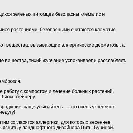
ющихся зеленых питомцев безопасны клематис и
мися растениями, безопасными считаются клематис,
ляют вещества, вызывающие аллергические дерматозы, а
 вещества, тихий журчание успокаивает и расслабляет.
амброзия.
е работу с компостом и лечение больных растений,
 биоконтейнеру.
обродушие, чаще улыбайтесь — это очень укрепляет
недугу!
тим согласятся аллергики, для которых весеннее
выяснить у ландшафтного дизайнера Виты Буниной.