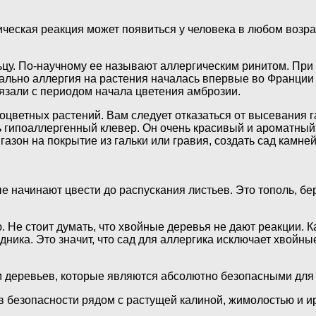
ческая реакция может появиться у человека в любом возрас
цу. По-научному ее называют аллергическим ринитом. При 
льно аллергия на растения началась впервые во Франции в
вязали с периодом начала цветения амброзии.
цветных растений. Вам следует отказаться от высевания г
ь гипоаллергенный клевер. Он очень красивый и ароматный
азон на покрытие из гальки или гравия, создать сад камней
е начинают цвести до распускания листьев. Это тополь, бер
. Не стоит думать, что хвойные деревья не дают реакции. 
ика. Это значит, что сад для аллергика исключает хвойные.
в и деревьев, которые являются абсолютно безопасными для
 в безопасности рядом с растущей калиной, жимолостью и и