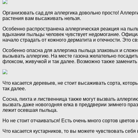
Организовать сад для аллергика довольно просто! Аллерги
растения вам высаживать нельзя.
Особенно распространена аллергическая реакция на пыль
вдыхании пыльцы человек чувствует недомогание. Официа
начало страдать от кожного дерматита и отечности. Это с
Особенно опасна для аллергика пыльца злаковых и сложно
вызывать аллергию. На месте газона желательно посадит
флоксом, живучкой и так далее. Возможно также заменить г
Что касается деревьев, не стоит высаживать сорта, которы
так далее.
Сосна, пихта и лиственница также могут вызвать аллергию
вызвать даже новогодняя елка в преддверии зимнего праздн
лежит осевшая пыльца.
Но не стоит отчаиваться! Есть очень много сортов цвето
Что касается кустарников, то вы можете чувствовать себя