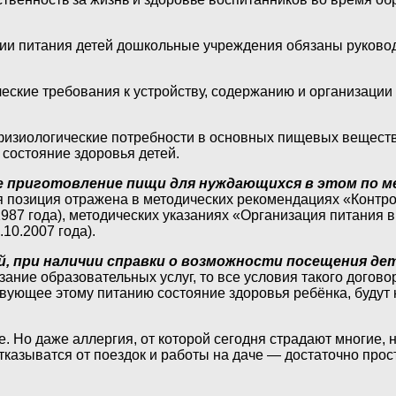
ции питания детей дошкольные учреждения обязаны руково
ческие требования к устройству, содержанию и организаци
физиологические потребности в основных пищевых веществах
 состояние здоровья детей.
 приготовление пищи для нуждающихся в этом по м
я позиция отражена в методических рекомендациях «Контро
87 года), методических указаниях «Организация питания 
10.2007 года).
, при наличии справки о возможности посещения дет
азание образовательных услуг, то все условия такого дого
твующее этому питанию состояние здоровья ребёнка, будут
 Но даже аллергия, от которой сегодня страдают многие, 
тказыватся от поездок и работы на даче — достаточно прос