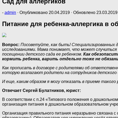
Сад для аллергиков
-
admin
· Опубликовано
20.04.2019
· Обновлено
23.03.2019
Питание для ребенка-аллергика в о
Вопрос:
Посоветуйте, как быть! Специализированных д
исследованиями. Мама понимает, что может случиться н
посещении детского сада ее ребенком.
Как обезопасит
кормить ребенка, варить отдельно тоже не обязаны
Как прописать в договоре с родителями об ответствен
которую возлагают родители на сотрудников детского 
И еще, каким образом я могу отказать в приеме такого
Отвечает Сергей Булатников, юрист:
В соответствии с п.24 «Типового положения о дошкольном
организация питания в дошкольном образовательном учр
Организация правильного питания неразрывно связана с о
образовании»). Образовательное учреждение несёт ответс