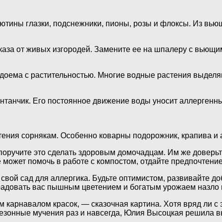
нютины глазки, подснежники, пионы, розы и флоксы. Из вь
каза от живых изгородей. Замените ее на шпалеру с вьющи
 водоема с растительностью. Многие водные растения выде
анчик. Его постоянное движение воды уносит аллергенные
тения сорнякам. Особенно коварны подорожник, крапива и 
 поручите это сделать здоровым домочадцам. Им же доверьт
 может помочь в работе с компостом, отдайте предпочтение
свой сад для аллергика. Будьте оптимистом, развивайте д
 радовать вас пышным цветением и богатым урожаем назло 
арнавалом красок, — сказочная картина. Хотя вряд ли с э
 сезонные мучения раз и навсегда, Юлия Высоцкая решила 