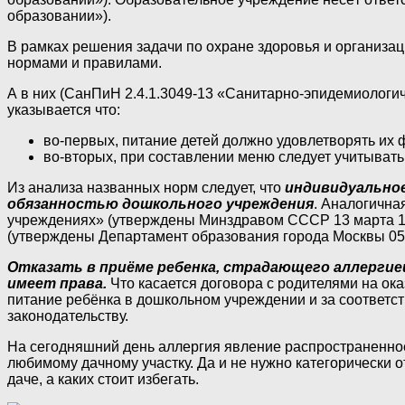
образовании»).
В рамках решения задачи по охране здоровья и организа
нормами и правилами.
А в них (СанПиН 2.4.1.3049-13 «Санитарно-эпидемиологи
указывается что:
во-первых, питание детей должно удовлетворять их 
во-вторых, при составлении меню следует учитывать
Из анализа названных норм следует, что
индивидуальное
обязанностью дошкольного учреждения
. Аналогична
учреждениях» (утверждены Минздравом СССР 13 марта 19
(утверждены Департамент образования города Москвы 05.
Отказать в приёме ребенка, страдающего аллергией
имеет права.
Что касается договора с родителями на ок
питание ребёнка в дошкольном учреждении и за соответс
законодательству.
На сегодняшний день аллергия явление распространенное.
любимому дачному участку. Да и не нужно категорически о
даче, а каких стоит избегать.