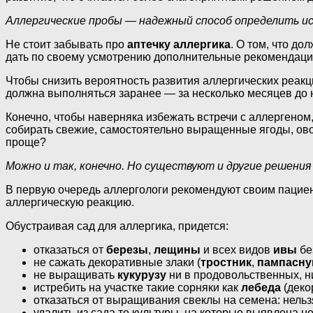
Аллергические пробы — надежный способ определить и
Не стоит забывать про
аптечку аллергика
. О том, что до
дать по своему усмотрению дополнительные рекомендации
Чтобы снизить вероятность развития аллергических реакц
должна выполняться заранее — за несколько месяцев до 
Конечно, чтобы наверняка избежать встречи с аллергеном
собирать свежие, самостоятельно выращенные ягоды, ово
проще?
Можно и так, конечно. Но существуют и другие решения
В первую очередь аллергологи рекомендуют своим паци
аллергическую реакцию.
Обустраивая сад для аллергика, придется:
отказаться от
березы
,
лещины
и всех видов
ивы
бе
не сажать декоративные злаки (
тростник
,
пампасну
не выращивать
кукурузу
ни в продовольственных, н
истребить на участке такие сорняки как
лебеда
(деко
отказаться от выращивания свеклы на семена: нельз
удалить из сада те культуры, на которые выявлена н