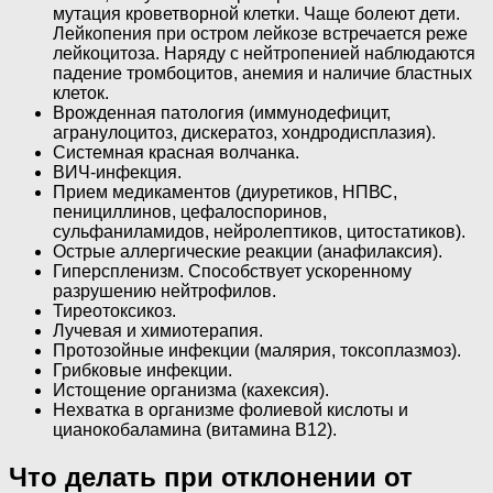
мутация кроветворной клетки. Чаще болеют дети.
Лейкопения при остром лейкозе встречается реже
лейкоцитоза. Наряду с нейтропенией наблюдаются
падение тромбоцитов, анемия и наличие бластных
клеток.
Врожденная патология (иммунодефицит,
агранулоцитоз, дискератоз, хондродисплазия).
Системная красная волчанка.
ВИЧ-инфекция.
Прием медикаментов (диуретиков, НПВС,
пенициллинов, цефалоспоринов,
сульфаниламидов, нейролептиков, цитостатиков).
Острые аллергические реакции (анафилаксия).
Гиперспленизм. Способствует ускоренному
разрушению нейтрофилов.
Тиреотоксикоз.
Лучевая и химиотерапия.
Протозойные инфекции (малярия, токсоплазмоз).
Грибковые инфекции.
Истощение организма (кахексия).
Нехватка в организме фолиевой кислоты и
цианокобаламина (витамина B12).
Что делать при отклонении от