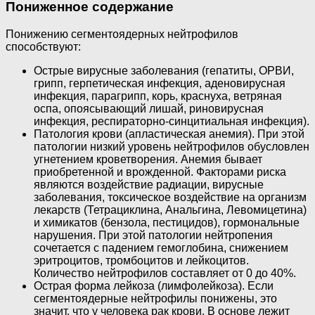
Пониженное содержание
Понижению сегментоядерных нейтрофилов
способствуют:
Острые вирусные заболевания (гепатиты, ОРВИ,
грипп, герпетическая инфекция, аденовирусная
инфекция, парагрипп, корь, краснуха, ветряная
оспа, опоясывающий лишай, риновирусная
инфекция, респираторно-синцитиальная инфекция).
Патология крови (апластическая анемия). При этой
патологии низкий уровень нейтрофилов обусловлен
угнетением кроветворения. Анемия бывает
приобретенной и врожденной. Факторами риска
являются воздействие радиации, вирусные
заболевания, токсическое воздействие на организм
лекарств (Тетрациклина, Анальгина, Левомицетина)
и химикатов (бензола, пестицидов), гормональные
нарушения. При этой патологии нейтропения
сочетается с падением гемоглобина, снижением
эритроцитов, тромбоцитов и лейкоцитов.
Количество нейтрофилов составляет от 0 до 40%.
Острая форма лейкоза (лимфолейкоза). Если
сегментоядерные нейтрофилы понижены, это
значит, что у человека рак крови. В основе лежит