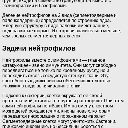
группе, входит в семейство гранулоцитов вместе с
эозинофилами и базофилами.
Деление нейтрофилов на 2 вида (сегментоядерные и
палочкоядерные) определяется по строению ядра.
Ядерную структуру в виде палочки имеют ранние,
недоразвитые формы. Их в крови значительно меньше,
чем зрелых сегментоядерных клеток.
Задачи нейтрофилов
Нейтрофилы вместе с лимфоцитами — главное
«атакующее» звено иммунитета. Они могут свободно
передвигаться не только по кровяному руслу, но и
переходить сквозь сосудистую стенку в ткани. Эту
способность к движению им обеспечивают ложные
«ножки» в виде выпячивания стенки.
Подходя к бактерии, клетки окружают ее своей
протоплазмой, втягивают внутрь и растворяют. При этом
сами нейтрофилы погибают. Им на смену в костном
мозге детей рождаются миллионы новых, которым
передается информация о пораженном «враге».
Сегментоядерные клетки могут уничтожить бактерии,
грибковую инфекцию, но бессильны бороться с