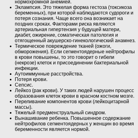
нормохромной анемией.
Эклампсия. Это тяжелая форма гестоза (токсикоза
беременных), при которой наблюдаются судороги и
потеря сознания. Чаще всего она возникает на
поздних сроках. Факторами риска являются
артериальная гипертензия у будущей матери,
диабет, ожирение, соматическая патология и
отягощенный акушерско-гинекологический анамнез.
Термическое повреждение тканей (ожоги,
обморожения). Если сегментоядерные нейтрофилы
в крови повышены, то это говорит о гибели
(некрозе) клеток и присоединении бактериальной
инфекции.
Аутоиммунные расстройства.
Потеря крови.
Сепсис.
Лейкоз (рак крови). У таких людей нарушен процесс
образования клеток крови в красном костном мозге.
Переливание компонентов крови (лейкоцитарной
массы).
Тяжелый предменструальный синдром.
Вынашивание ребенка. Повышенное содержание
нейтрофилов сегментоядерных у женщин во время
беременности является нормой.