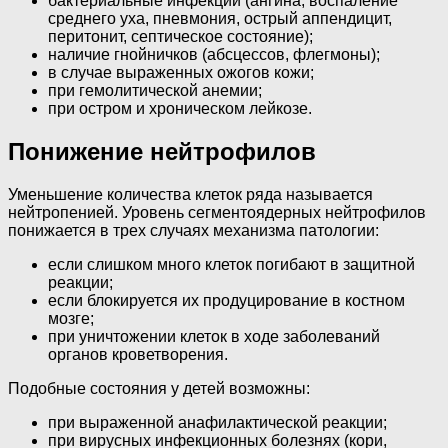
бактериальные инфекции (ангина, воспаление
среднего уха, пневмония, острый аппендицит,
перитонит, септическое состояние);
наличие гнойничков (абсцессов, флегмоны);
в случае выраженных ожогов кожи;
при гемолитической анемии;
при остром и хроническом лейкозе.
Понижение нейтрофилов
Уменьшение количества клеток ряда называется
нейтропенией. Уровень сегментоядерных нейтрофилов
понижается в трех случаях механизма патологии:
если слишком много клеток погибают в защитной
реакции;
если блокируется их продуцирование в костном
мозге;
при уничтожении клеток в ходе заболеваний
органов кроветворения.
Подобные состояния у детей возможны:
при выраженной анафилактической реакции;
при вирусных инфекционных болезнях (кори,