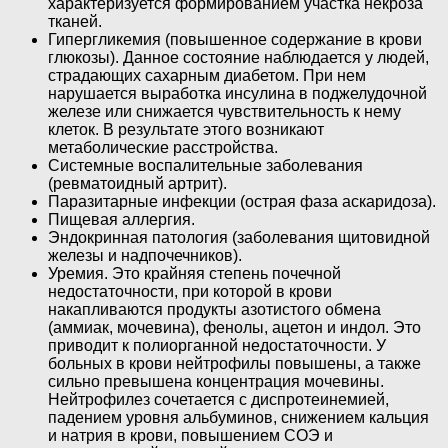
характеризуется формированием участка некроза
тканей.
Гипергликемия (повышенное содержание в крови
глюкозы). Данное состояние наблюдается у людей,
страдающих сахарным диабетом. При нем
нарушается выработка инсулина в поджелудочной
железе или снижается чувствительность к нему
клеток. В результате этого возникают
метаболические расстройства.
Системные воспалительные заболевания
(ревматоидный артрит).
Паразитарные инфекции (острая фаза аскаридоза).
Пищевая аллергия.
Эндокринная патология (заболевания щитовидной
железы и надпочечников).
Уремия. Это крайняя степень почечной
недостаточности, при которой в крови
накапливаются продукты азотистого обмена
(аммиак, мочевина), фенолы, ацетон и индол. Это
приводит к полиорганной недостаточности. У
больных в крови нейтрофилы повышены, а также
сильно превышена концентрация мочевины.
Нейтрофилез сочетается с диспротеинемией,
падением уровня альбуминов, снижением кальция
и натрия в крови, повышением СОЭ и