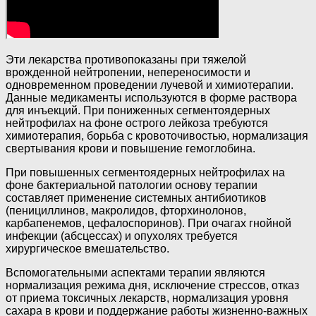
Эти лекарства противопоказаны при тяжелой
врожденной нейтропении, непереносимости и
одновременном проведении лучевой и химиотерапии.
Данные медикаменты используются в форме раствора
для инъекций. При пониженных сегментоядерных
нейтрофилах на фоне острого лейкоза требуются
химиотерапия, борьба с кровоточивостью, нормализация
свертывания крови и повышение гемоглобина.
При повышенных сегментоядерных нейтрофилах на
фоне бактериальной патологии основу терапии
составляет применение системных антибиотиков
(пенициллинов, макролидов, фторхинолонов,
карбапенемов, цефалоспоринов). При очагах гнойной
инфекции (абсцессах) и опухолях требуется
хирургическое вмешательство.
Вспомогательными аспектами терапии являются
нормализация режима дня, исключение стрессов, отказ
от приема токсичных лекарств, нормализация уровня
сахара в крови и поддержание работы жизненно-важных