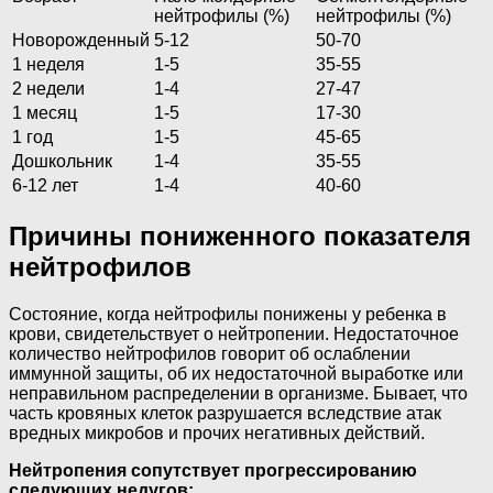
нейтрофилы (%)
нейтрофилы (%)
Новорожденный
5-12
50-70
1 неделя
1-5
35-55
2 недели
1-4
27-47
1 месяц
1-5
17-30
1 год
1-5
45-65
Дошкольник
1-4
35-55
6-12 лет
1-4
40-60
Причины пониженного показателя
нейтрофилов
Состояние, когда нейтрофилы понижены у ребенка в
крови, свидетельствует о нейтропении. Недостаточное
количество нейтрофилов говорит об ослаблении
иммунной защиты, об их недостаточной выработке или
неправильном распределении в организме. Бывает, что
часть кровяных клеток разрушается вследствие атак
вредных микробов и прочих негативных действий.
Нейтропения сопутствует прогрессированию
следующих недугов: