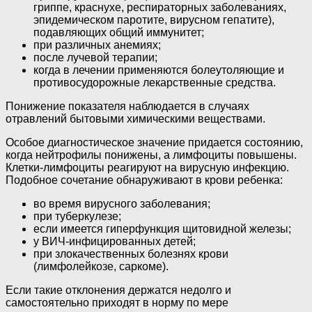
гриппе, краснухе, респираторных заболеваниях,
эпидемическом паротите, вирусном гепатите),
подавляющих общий иммунитет;
при различных анемиях;
после лучевой терапии;
когда в лечении применяются болеутоляющие и
противосудорожные лекарственные средства.
Понижение показателя наблюдается в случаях
отравлений бытовыми химическими веществами.
Особое диагностическое значение придается состоянию,
когда нейтрофилы понижены, а лимфоциты повышены.
Клетки-лимфоциты реагируют на вирусную инфекцию.
Подобное сочетание обнаруживают в крови ребенка:
во время вирусного заболевания;
при туберкулезе;
если имеется гиперфункция щитовидной железы;
у ВИЧ-инфицированных детей;
при злокачественных болезнях крови
(лимфолейкозе, саркоме).
Если такие отклонения держатся недолго и
самостоятельно приходят в норму по мере