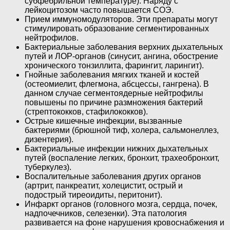
субфебрильной температуре). Наряду с
лейкоцитозом часто повышается СОЭ.
Прием иммуномодуляторов. Эти препараты могут
стимулировать образование сегментированных
нейтрофилов.
Бактериальные заболевания верхних дыхательных
путей и ЛОР-органов (синусит, ангина, обострение
хронического тонзиллита, фарингит, ларингит).
Гнойные заболевания мягких тканей и костей
(остеомиелит, флегмона, абсцессы, гангрена). В
данном случае сегментоядерные нейтрофилы
повышены по причине размножения бактерий
(стрептококков, стафилококков).
Острые кишечные инфекции, вызванные
бактериями (брюшной тиф, холера, сальмонеллез,
дизентерия).
Бактериальные инфекции нижних дыхательных
путей (воспаление легких, бронхит, трахеобронхит,
туберкулез).
Воспалительные заболевания других органов
(артрит, панкреатит, холецистит, острый и
подострый тиреоидиты, перитонит).
Инфаркт органов (головного мозга, сердца, почек,
надпочечников, селезенки). Эта патология
развивается на фоне нарушения кровоснабжения и