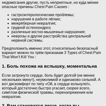
недомогания другие, пусть неприятные, но куда менее
опасные причины Chest Pain Causes :
гастроэнтерологические проблемы;
нарушения в работе лёгких;
межрёберная невралгия;
грудной остеохондроз;
различные костно-мышечные нарушения;
неврозы и другие расстройства центральной
нервной системы.
Предположить именно этот, относительно безопасный
вариант можно по трём признакам 3 Types of Chest Pain
That Won’t Kill You :
1. Боль похожа на вспышку, моментальна
Если затронуто сердце, боль будет долгой (не менее
нескольких минут), неумолимой и одинаково сильной. А
вот дискомфорт по типу «Ой, в сердце кольнуло!»,
который достаточно быстро угасает, скорее всего,
симптом физической травмы, перенапряжения или
невралгии.
2. Вам становится легче, когда вы