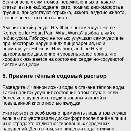
Если опасных симптомов, перечисленных в начале
статьи, вы не наблюдаете, зато, помимо дискомфорта в
грудине, присутствуют отрыжка, изжога, вздутие живота,
скорее всего, это ваш вариант.
Американский ресурс Healthline рекомендует Home
Remedies for Heart Pain: What Works? выбрать чай с
гибискусом. Гибискус не только улучшает самочувствие
при некоторых нарушениях пищеварения, но и
нормализует Hibiscus, Hawthorn, and the Heart
артериальное давление и уровень холестерина, что
хорошо сказывается на состоянии сердечно-сосудистой
системы в целом.
5. Примите тёплый содовый раствор
Разведите ½ чайной ложки соды в стакане тёплой воды.
Такой напиток улучшит состояние в том случае, если
болевые ощущения в груди вызваны изжогой и
повышенной кислотностью желудка.
Учтите: этот способ можно применять лишь в том случае,
если вы почувствовали дискомфорт после приёма пищи
и не страдаете от диагностированных сердечных
нарушений. Дело в том, что пищевая сода, отлично