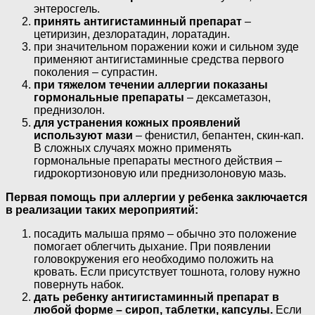
энтеросгель.
принять антигистаминный препарат
–
цетиризин, дезлоратадин, лоратадин.
при значительном поражении кожи и сильном зуде
применяют антигистаминные средства первого
поколения – супрастин.
при тяжелом течении аллергии показаны
гормональные препараты
– дексаметазон,
преднизолон.
для устранения кожных проявлений
используют мази
– фенистил, бепантен, скин-кап.
В сложных случаях можно применять
гормональные препараты местного действия –
гидрокортизоновую или преднизолоновую мазь.
Первая помощь при аллергии у ребенка заключается
в реализации таких мероприятий:
посадить малыша прямо – обычно это положение
помогает облегчить дыхание. При появлении
головокружения его необходимо положить на
кровать. Если присутствует тошнота, голову нужно
повернуть набок.
дать ребенку антигистаминный препарат в
любой форме – сироп, таблетки, капсулы.
Если