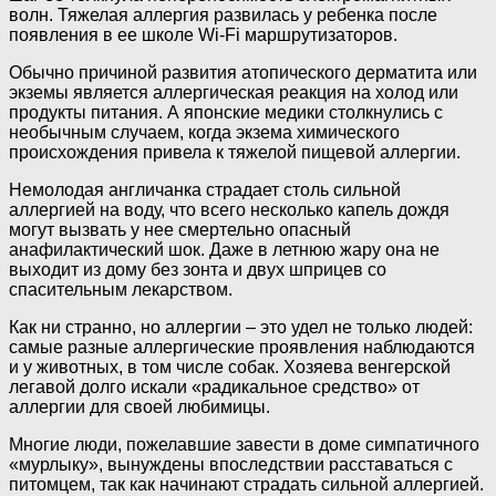
волн. Тяжелая аллергия развилась у ребенка после
появления в ее школе Wi-Fi маршрутизаторов.
Обычно причиной развития атопического дерматита или
экземы является аллергическая реакция на холод или
продукты питания. А японские медики столкнулись с
необычным случаем, когда экзема химического
происхождения привела к тяжелой пищевой аллергии.
Немолодая англичанка страдает столь сильной
аллергией на воду, что всего несколько капель дождя
могут вызвать у нее смертельно опасный
анафилактический шок. Даже в летнюю жару она не
выходит из дому без зонта и двух шприцев со
спасительным лекарством.
Как ни странно, но аллергии – это удел не только людей:
самые разные аллергические проявления наблюдаются
и у животных, в том числе собак. Хозяева венгерской
легавой долго искали «радикальное средство» от
аллергии для своей любимицы.
Многие люди, пожелавшие завести в доме симпатичного
«мурлыку», вынуждены впоследствии расставаться с
питомцем, так как начинают страдать сильной аллергией.