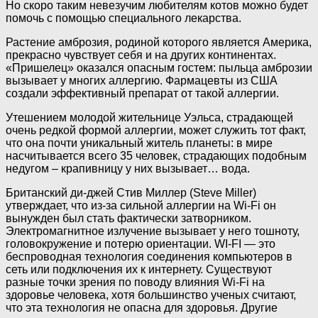
Но скоро таким невезучим любителям котов можно будет
помочь с помощью специального лекарства.
Растение амброзия, родиной которого является Америка,
прекрасно чувствует себя и на других континентах.
«Пришелец» оказался опасным гостем: пыльца амброзии
вызывает у многих аллергию. Фармацевты из США
создали эффективный препарат от такой аллергии.
Утешением молодой жительнице Уэльса, страдающей
очень редкой формой аллергии, может служить тот факт,
что она почти уникальный житель планеты: в мире
насчитывается всего 35 человек, страдающих подобным
недугом – крапивницу у них вызывает… вода.
Британский ди-джей Стив Миллер (Steve Miller)
утверждает, что из-за сильной аллергии на Wi-Fi он
вынужден был стать фактически затворником.
Электромагнитное излучение вызывает у него тошноту,
головокружение и потерю ориентации. WI-FI — это
беспроводная технология соединения компьютеров в
сеть или подключения их к интернету. Существуют
разные точки зрения по поводу влияния Wi-Fi на
здоровье человека, хотя большинство ученых считают,
что эта технология не опасна для здоровья. Другие