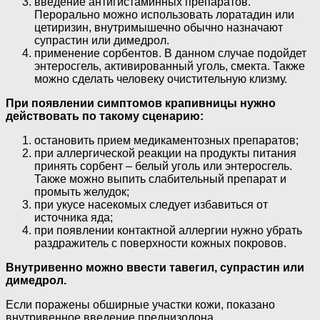
введение антигистаминных препаратов.
Перорально можно использовать лоратадин или
цетиризин, внутримышечно обычно назначают
супрастин или димедрол.
применение сорбентов. В данном случае подойдет
энтеросгель, активированный уголь, смекта. Также
можно сделать человеку очистительную клизму.
При появлении симптомов крапивницы нужно
действовать по такому сценарию:
остановить прием медикаментозных препаратов;
при аллергической реакции на продукты питания
принять сорбент – белый уголь или энтеросгель.
Также можно выпить слабительный препарат и
промыть желудок;
при укусе насекомых следует избавиться от
источника яда;
при появлении контактной аллергии нужно убрать
раздражитель с поверхности кожных покровов.
Внутривенно можно ввести тавегил, супрастин или
димедрол.
Если поражены обширные участки кожи, показано
внутривенное введение преднизолона.