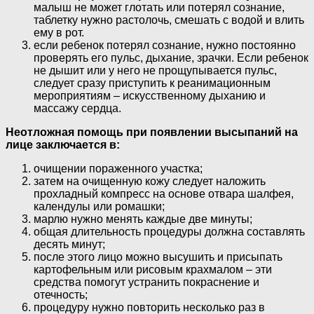
малыш не может глотать или потерял сознание,
таблетку нужно растолочь, смешать с водой и влить
ему в рот.
если ребенок потерял сознание, нужно постоянно
проверять его пульс, дыхание, зрачки. Если ребенок
не дышит или у него не прощупывается пульс,
следует сразу приступить к реанимационным
мероприятиям – искусственному дыханию и
массажу сердца.
Неотложная помощь при появлении высыпаний на
лице заключается в:
очищении пораженного участка;
затем на очищенную кожу следует наложить
прохладный компресс на основе отвара шалфея,
календулы или ромашки;
марлю нужно менять каждые две минуты;
общая длительность процедуры должна составлять
десять минут;
после этого лицо можно высушить и присыпать
картофельным или рисовым крахмалом – эти
средства помогут устранить покраснение и
отечность;
процедуру нужно повторить несколько раз в