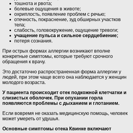
тошнота и рвота;
болевые ощущения в животе;
охриплость, появление проблем с речью;
отечность, покраснение, зуд обширных участков
тела;
слабость, головокружение, ощущение тревоги;
учащение пульса и сильное сердцебиение;
потеря сознания.
При острых формах аллергии возникают вполне
конкретные симптомы, которые требуют срочного
обращения к врачу.
Это достаточно распространенная форма аллергии у
людей, при этом чаще всего она наблюдается у женщин
молодого возраста.
У пациента происходит отек подкожной клетчатки и
слизистых оболочек. При опухании горла
появляются проблемы с дыханием и глотанием.
Если вовремя не оказать медицинскую помощь, человек
может умереть от удушья.
Основные симптомы отека Квинке включают