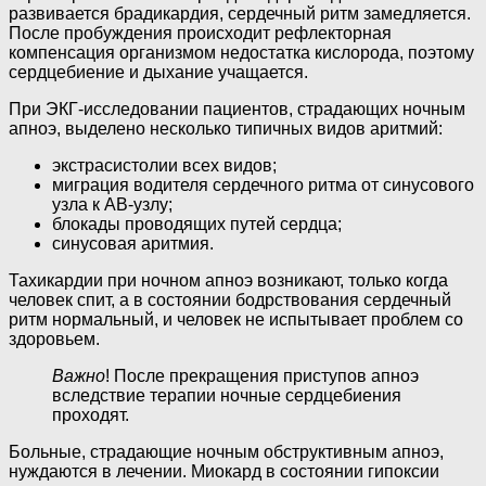
развивается брадикардия, сердечный ритм замедляется.
После пробуждения происходит рефлекторная
компенсация организмом недостатка кислорода, поэтому
сердцебиение и дыхание учащается.
При ЭКГ-исследовании пациентов, страдающих ночным
апноэ, выделено несколько типичных видов аритмий:
экстрасистолии всех видов;
миграция водителя сердечного ритма от синусового
узла к АВ-узлу;
блокады проводящих путей сердца;
синусовая аритмия.
Тахикардии при ночном апноэ возникают, только когда
человек спит, а в состоянии бодрствования сердечный
ритм нормальный, и человек не испытывает проблем со
здоровьем.
Важно
! После прекращения приступов апноэ
вследствие терапии ночные сердцебиения
проходят.
Больные, страдающие ночным обструктивным апноэ,
нуждаются в лечении. Миокард в состоянии гипоксии