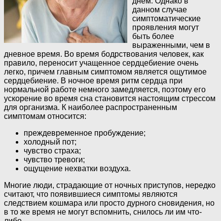
днем. Однако в
данном случае
симптоматические
проявления могут
быть более
выраженными, чем в
дневное время. Во время бодрствования человек, как
правило, переносит учащенное сердцебиение очень
легко, причем главным симптомом является ощутимое
сердцебиение. В ночное время ритм сердца при
нормальной работе немного замедляется, поэтому его
ускорение во время сна становится настоящим стрессом
для организма. К наиболее распространенным
симптомам относится:
преждевременное пробуждение;
холодный пот;
чувство страха;
чувство тревоги;
ощущение нехватки воздуха.
Многие люди, страдающие от ночных приступов, нередко
считают, что появившиеся симптомы являются
следствием кошмара или просто дурного сновидения, но
в то же время не могут вспомнить, снилось ли им что-
либо.