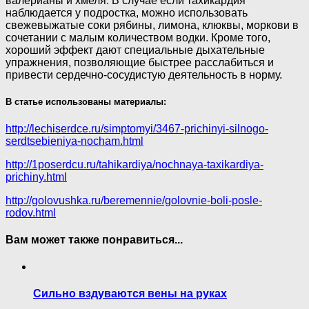
валерианы и хмеля. В случае если тахикардия
наблюдается у подростка, можно использовать
свежевыжатые соки рябины, лимона, клюквы, моркови в
сочетании с малым количеством водки. Кроме того,
хороший эффект дают специальные дыхательные
упражнения, позволяющие быстрее расслабиться и
привести сердечно-сосудистую деятельность в норму.
В статье использованы материалы:
http://lechiserdce.ru/simptomyi/3467-prichinyi-silnogo-
serdtsebieniya-nocham.html
http://1poserdcu.ru/tahikardiya/nochnaya-taxikardiya-
prichiny.html
http://golovushka.ru/beremennie/golovnie-boli-posle-
rodov.html
Вам может также понравиться...
Сильно вздуваются вены на руках