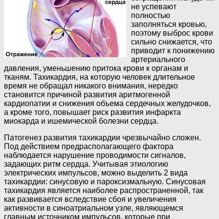
не успевают
полностью
заполняться кровью,
поэтому выброс крови
сильно снижается, что
приводит к понижению
артериального
давления, уменьшению притока крови к органам и
тканям. Тахикардия, на которую человек длительное
время не обращал никакого внимания, нередко
становится причиной развития аритмогенной
кардиопатии и снижения объема сердечных желудочков,
а кроме того, повышает риск развития инфаркта
миокарда и ишемической болезни сердца.
Патогенез развития тахикардии чрезвычайно сложен.
Под действием предрасполагающего фактора
наблюдается нарушение проводимости сигналов,
задающих ритм сердца. Учитывая этиологию
электрических импульсов, можно выделить 2 вида
тахикардии: синусовую и пароксизмальную. Синусовая
тахикардия является наиболее распространенной, так
как развивается вследствие сбоя и увеличения
активности в синоатриальном узле, являющемся
главным источником импульсов, которые при