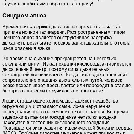
случаях необходимо обратиться к врачу!
Синдром апноэ
Временная задержка дыхания во время сна – частая
причина ночной тахикардии. Распространенным типом
ночного апноэ является обструктивная задержка
дыхания в результате перекрывания дыхательного горла
из-за опадения языка.
Во время сна дыхание прекращается на несколько
секунд или минут. Из-за нехватки кислорода активируется
дыхательный центр, поэтому сила дыхательных
сокращений увеличивается. Когда сила вдоха превысит
сопротивление опавших дыхательных путей, человек
резко всхрапывает, просыпается или переходит в стадию
быстрого сна, если получилось не проснуться.
Люди, страдающие храпом, доставляют неудобства
окружающим и страдают сами. Из-за нарушения
чередования фаз сна человек не высыпается. Во время
задержки дыхания миокард из-за нехватки воздуха
находится в состоянии кислородного голодания.
Повышается риск развития ишемической болезни сердца
(ИБС). Глубокая гипоксия миокарда может приводить к