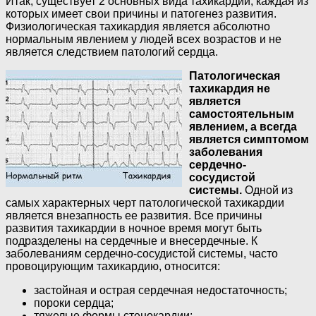
Итак, существует 2 основных вида тахикардии, каждая из
которых имеет свои причины и патогенез развития.
Физиологическая тахикардия является абсолютно
нормальным явлением у людей всех возрастов и не
является следствием патологий сердца.
Патологическая
тахикардия не
является
самостоятельным
явлением, а всегда
является симптомом
заболевания
сердечно-
сосудистой
системы.
Одной из
самых характерных черт патологической тахикардии
является внезапность ее развития. Все причины
развития тахикардии в ночное время могут быть
подразделены на сердечные и внесердечные. К
заболеваниям сердечно-сосудистой системы, часто
провоцирующим тахикардию, относится:
застойная и острая сердечная недостаточность;
пороки сердца;
тяжелые формы стенокардии;