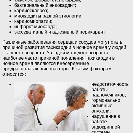
бактериальный эндокардит;
кардиосклероз;
миокардиты разной этиологии;
кардиомиопатии;
инфаркт миокарда;
экссудативный и адгезивный перикардит.
Различные заболевания сердца и сосудов могут стать
причиной развития тахикардии в ночное время у людей
старшего возраста. У людей молодого возраста
наиболее часто причиной появления тахикардии в
ночное время являются внесердечные
предрасполагающие факторы. К таким факторам
относится:
недостаточность
работы
надпочечников;
гормонально
активные
опухоли;
нарушение в
работе
эндокринной
системы;