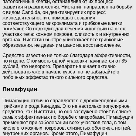
патологичные клетки, останавливают их процесс
развития и размножения. Нистатин направлен на борьбу
с видом Candida, он деактивирует их процесс
жизнедеятельности с помощью создания
соответствующего микроклимата и грибковые клетки
погибают. Он подходит для лечения инфекции на всех
участках тела: кожном покрове, слизистых и внутренних
органах. Нистатин быстро уничтожает все грибковые
образования, не давая им шанс на восстановление.
Средство известно не только благодаря эффективности,
но и цене. Стоимость одной упаковки начинается от 35
рублей, что недорого. Препарат начинает активно
действовать уже в начале курса, но не забывайте о
побочных эффектах такого сильного средства.
Пимафуцин
Пимафуцин отлично справляется с дрожжеподобными
грибками и рода Кандида. Это не настолько популярное
средство, как Нистатин, но оно заслужено стоит в списке
самых эффективных по борьбе с микробами. Пимафуцин
применяют при заболевании всех участков тела, в том
числе его кожных покровов, слизистых оболочек, ногтей,
внутренних органов. Кроме этого, Пимафуцин