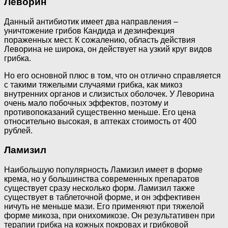
Леворин
Данный антибиотик имеет два направления –
уничтожение грибов Кандида и дезинфекция
пораженных мест. К сожалению, область действия
Леворина не широка, он действует на узкий круг видов
грибка.
Но его основной плюс в том, что он отлично справляется
с такими тяжелыми случаями грибка, как микоз
внутренних органов и слизистых оболочек. У Леворина
очень мало побочных эффектов, поэтому и
противопоказаний существенно меньше. Его цена
относительно высокая, в аптеках стоимость от 400
рублей.
Ламизил
Наибольшую популярность Ламизил имеет в форме
крема, но у большинства современных препаратов
существует сразу несколько форм. Ламизил также
существует в таблеточной форме, и он эффективен
ничуть не меньше мази. Его применяют при тяжелой
форме микоза, при онихомикозе. Он результативен при
терапии грибка на кожных покровах и грибковой