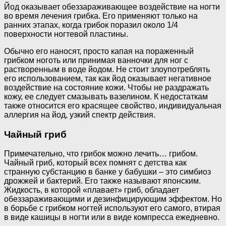
Йод оказывает обеззараживающее воздействие на ногти
во время лечения грибка. Его применяют только на
ранних этапах, когда грибок поразил около 1/4
поверхности ногтевой пластины.
Обычно его наносят, просто капая на пораженный
грибком ноготь или принимая ванночки для ног с
растворенным в воде йодом. Не стоит злоупотреблять
его использованием, так как йод оказывает негативное
воздействие на состояние кожи. Чтобы не раздражать
кожу, ее следует смазывать вазелином. К недостаткам
также относится его красящее свойство, индивидуальная
аллергия на йод, узкий спектр действия.
Чайный гриб
Примечательно, что грибок можно лечить… грибом.
Чайный гриб, который всех помнят с детства как
странную субстанцию в банке у бабушки – это симбиоз
дрожжей и бактерий. Его также называют японским.
Жидкость, в которой «плавает» гриб, обладает
обеззараживающими и дезинфицирующим эффектом. Но
в борьбе с грибком ногтей используют его самого, втирая
в виде кашицы в ногти или в виде компресса ежедневно.