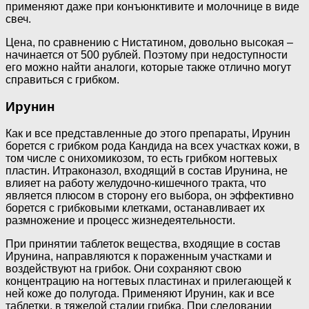
применяют даже при конъюнктивите и молочнице в виде
свеч.
Цена, по сравнению с Нистатином, довольно высокая –
начинается от 500 рублей. Поэтому при недоступности
его можно найти аналоги, которые также отлично могут
справиться с грибком.
Ирунин
Как и все представленные до этого препараты, Ирунин
борется с грибком рода Кандида на всех участках кожи, в
том числе с онихомикозом, то есть грибком ногтевых
пластин. Итраконазол, входящий в состав Ирунина, не
влияет на работу желудочно-кишечного тракта, что
является плюсом в сторону его выбора, он эффективно
борется с грибковыми клетками, останавливает их
размножение и процесс жизнедеятельности.
При принятии таблеток вещества, входящие в состав
Ирунина, направляются к пораженным участками и
воздействуют на грибок. Они сохраняют свою
концентрацию на ногтевых пластинах и прилегающей к
ней коже до полугода. Применяют Ирунин, как и все
таблетки, в тяжелой стадии грибка. При следовании