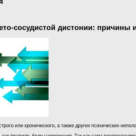
я
ето-сосудистой дистонии: причины 
трого или хронического, а также других психических непол
 как правило, боли напряжения. Так как сама вегетососудис