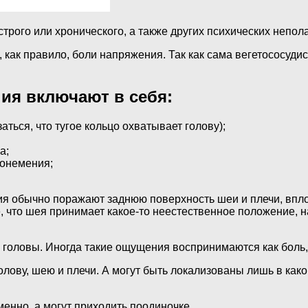
трого или хронического, а также других психических непол
 как правило, боли напряжения. Так как сама вегетососудис
ия включают в себя:
ться, что тугое кольцо охватывает голову);
а;
 онемения;
я обычно поражают заднюю поверхность шеи и плечи, вплот
 что шея принимает какое-то неестественное положение, н
 головы. Иногда такие ощущения воспринимаются как боль,
лову, шею и плечи. А могут быть локализованы лишь в како
енно, а могут приходить поодиночке.