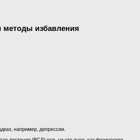
и методы избавления
адках, например, депрессии.
тая дистония (ВСД) есть ни что иное, как физическое