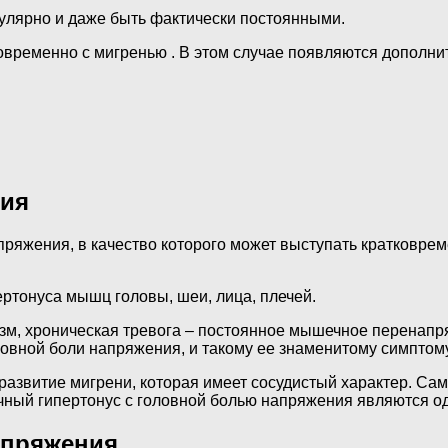
гулярно и даже быть фактически постоянными.
овременно с мигренью . В этом случае появляются дополни
ния
пряжения, в качество которого может выступать кратковрем
ртонуса мышц головы, шеи, лица, плечей.
м, хроническая тревога – постоянное мышечное перенапр
овной боли напряжения, и такому ее знаменитому симптому
развитие мигрени, которая имеет сосудистый характер. Са
чный гипертонус с головной болью напряжения являются од
апряжения