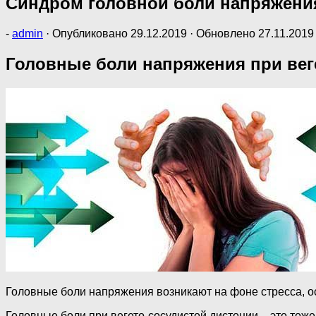
Синдром головной боли напряжени
-
admin
· Опубликовано
29.12.2019
· Обновлено
27.11.2019
Головные боли напряжения при вег
Головные боли напряжения возникают на фоне стресса, ос
Головные боли при вегето-сосудистой дистонии – это тоже,