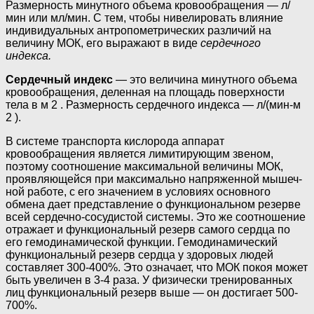
Размерность минут­ного объема кровообращения — л/
мин или мл/мин. С тем, чтобы нивелировать влияние
индивидуальных антропометрических различий на
величину МОК, его выражают в виде
сердечного
индекса.
Сер­дечный индекс
— это величина минутного объема
кровообращения, деленная на площадь поверхности
тела в м 2 . Размерность сердечного индекса — л/(мин-м
2 ).
В системе транспорта кислорода аппарат
кровообращения является лимитирующим звеном,
поэтому соотношение максимальной вели­чины МОК,
проявляющейся при максимально напряженной мышеч­
ной работе, с его значением в условиях основного
обмена дает представление о функциональном резерве
всей сердечно-сосудистой системы. Это же соотношение
отражает и функциональный резерв самого сердца по
его гемодинамической функции. Гемодинамический
функциональный резерв сердца у здоровых людей
составляет 300-400%. Это означает, что МОК покоя может
быть увеличен в 3-4 раза. У физически тренированных
лиц функциональный резерв выше — он достигает 500-
700%.