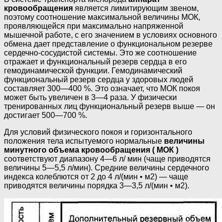
кровообращения
является лимитирующим звеном,
поэтому соотношение максимальной величины МОК,
проявляющейся при максимально напряженной
мышечной работе, с его значением в условиях основного
обмена дает представление о функциональном резерве
сердечно-сосудистой системы. Это же соотношение
отражает и функциональный резерв сердца в его
гемодинамической функции. Гемодинамический
функциональный резерв сердца у здоровых людей
составляет 300—400 %. Это означает, что МОК покоя
может быть увеличен в 3—4 раза. У физически
тренированных лиц функциональный резерв выше — он
достигает 500—700 %.
Для условий физического покоя и горизонтального
положения тела испытуемого нормальные
величины
минутного объема кровообращения ( МОК )
соответствуют диапазону 4—6 л/ мин (чаще приводятся
величины 5—5,5 л/мин). Средние величины сердечного
индекса колеблются от 2 до 4 л/(мин • м2) — чаще
приводятся величины порядка 3—3,5 л/(мин • м2).