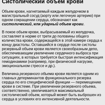
Систолический объем крови
Объем крови, нагнетаемый каждым желудочком в
магистральный сосуд (аорту или легочную артерию) при
одном сокращении сердца, обозначают как
систолический
, или
ударный объем крови
.
В покое объем крови, выбрасываемый из желудочка,
составляет в норме от трети до половины общего
количества крови, содержа­щейся в этой камере сердца к
концу диастолы. Оставшийся в сердце после систолы
резервный объем крови является своеобразным депо,
обеспечивающим увеличение сердечного выброса при
ситуаци­ях, в которых требуется быстрая интенсификация
гемодинамики (на­пример, при физической нагрузке,
эмоциональном стрессе и др.).
Величина
резервного объема
крови является одним из
главных детерминантов функционального резерва
сердца по его специфичес­кой функции — перемещению
крови в системе. При увеличении резервного объема,
соответственно, увеличивается максимальный
систолический объем, который может быть выброшен из
сердца в условиях его интенсивной деятельности.