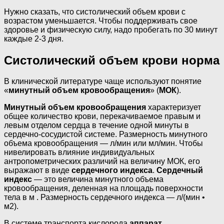
Нужно сказать, что систолический объем крови с
возрастом уменьшается. Чтобы поддерживать свое
здоровье и физическую силу, надо пробегать по 30 минут
каждые 2-3 дня.
Систолический объем крови норма
В клинической литературе чаще используют понятие
«
минутный объем кровообращения
» (
МОК
).
Минутный объем кровообращения
характеризует
общее количество крови, перекачиваемое правым и
левым отделом сердца в течение одной минуты в
сердечно-сосудистой системе. Размерность минутного
объема кровообращения — л/мин или мл/мин. Чтобы
нивелировать влияние индивидуальных
антропометрических различий на величину МОК, его
выражают в виде
сердечного индекса
.
Сердечный
индекс
— это величина минутного объема
кровообращения, деленная на площадь поверхности
тела в м . Размерность сердечного индекса — л/(мин •
м2).
В системе транспорта кислорода
аппарат