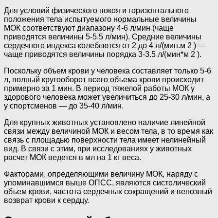
Для условий физического покоя и горизонтального
положения тела испытуемого нормальные величины
МОК соответствуют диапазону 4-6 л/мин (чаще
приводятся величины 5-5.5 л/мин). Средние ве­личины
сердечного индекса колеблются от 2 до 4 л/(мин.м 2 ) —
чаще приводятся величины порядка 3-3.5 л/(мин*м 2 ).
Поскольку объем крови у человека составляет только 5-6
л, полный кругооборот всего объема крови происходит
примерно за 1 мин. В период тяжелой работы МОК у
здорового человека может увеличиться до 25-30 л/мин, а
у спортсменов — до 35-40 л/мин.
Для крупных животных установлено наличие линейной
связи между величиной МОК и весом тела, в то время как
связь с площадью поверхности тела имеет нелинейный
вид. В связи с этим, при исследованиях у животных
расчет МОК ведется в мл на 1 кг веса.
Факторами, определяющими величину МОК, наряду с
упоминав­шимся выше ОПСС, являются систолический
объем крови, частота сердечных сокращений и венозный
возврат крови к сердцу.