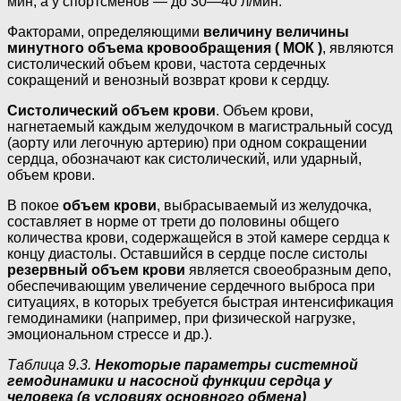
мин, а у спортсменов — до 30—40 л/мин.
Факторами, определяющими
величину величины
минутного объема кровообращения ( МОК )
, являются
систолический объем крови, частота сердечных
сокращений и венозный возврат крови к сердцу.
Систолический объем крови
. Объем крови,
нагнетаемый каждым желудочком в магистральный сосуд
(аорту или легочную артерию) при одном сокращении
сердца, обозначают как систолический, или ударный,
объем крови.
В покое
объем крови
, выбрасываемый из желудочка,
составляет в норме от трети до половины общего
количества крови, содержащейся в этой камере сердца к
концу диастолы. Оставшийся в сердце после систолы
резервный объем крови
является своеобразным депо,
обеспечивающим увеличение сердечного выброса при
ситуациях, в которых требуется быстрая интенсификация
гемодинамики (например, при физической нагрузке,
эмоциональном стрессе и др.).
Таблица 9.3.
Некоторые параметры системной
гемодинамики и насосной функции сердца у
человека (в условиях основного обмена)