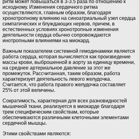
ритм может повышаться в 3-3.5 раза по отношению к
исходному. Изменения сердечного ритма
осуществляются, главным образом, благодаря
хронотропному влиянию на синоатриальный узел сердца
симпатических и блуждающих нервов, причем, в
естественных усло­виях хронотропные изменения
деятельности сердца обычно сопро­вождаются
инотропными влияниями на миокард.
Важным показателем системной гемодинамики является
работа сердца, которая вычисляется как произведение
массы крови, выбро­шенной в аорту за единицу времени,
на среднее артериальное дав­ление за этот же
промежуток. Рассчитанная, таким образом, работа
характеризует деятельность левого желудочка.
Считается, что работа правого желудочка составляет
25% от этой величины.
Сократимость, характерная для всех разновидностей
мышечной ткани, реализуется в миокарде благодаря
трем специфическим свой­ствам, которые
обеспечиваются различными клеточными элементами
сердечной мышцы.
Этими свойствами являются: