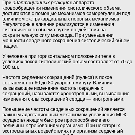
При
адаптационных реакциях
аппарата
кровообращения измене­ния систолического объема
достигаются с помощью механизмов саморегуляции под
влиянием экстракардиальных нервных механиз­мов.
Регуляторные влияния реализуются в изменения
систолического объема путем воздействия на
сократительную силу миокарда. При уменьшении
мощности сердечного сокращения систолический объем
падает.
У человека при горизонтальном положении тела в
условиях покоя систолический объем составляет от 70 до
100 мл.
Частота сердечных сокращений (пульса) в покое
составляет от 60 до 80 ударов в минуту. Влияния,
вызывающие изменения частоты сердечных
сокращений, называются хронотропными, вызывающие
изменения силы сокращений сердца — инотропными.
Повышение частоты сердечных сокращений является
важным адаптационным механизмом увеличения МОК,
осуществляющим быстрое приспособление его
величины к требованиям организма. При некоторых
экстремальных воздействиях на организм сердечный