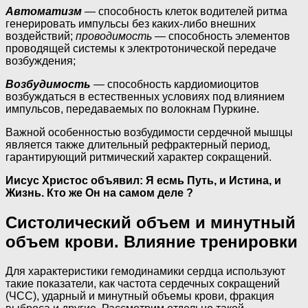
Автоматизм
—
способность клеток водителей ритма
генерировать импульсы без каких-либо внешних
воздействий;
проводимость
— способность эле­ментов
проводящей системы к электротонической передаче
возбуж­дения;
Возбудимость
— способность кардиомиоцитов
возбуждаться в естественных условиях под влиянием
импульсов, передаваемых по волокнам Пуркине.
Важной особенностью возбудимости сердечной мышцы
является также длительный рефрактерный период,
гаранти­рующий ритмический характер сокращений.
Иисус Христос объявил: Я есмь Путь, и Истина, и
Жизнь. Кто же Он на самом деле ?
Систолический объем и минутный
объем крови. Влияние тренировки
Для характеристики гемодинамики сердца используют
такие показатели, как частота сердечных сокращений
(ЧСС), ударный и минутный объемы крови, фракция