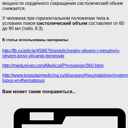
мощности сердечного сокращения систолический объем
снижается.
У человека при горизонтальном положении тела в
условиях покоя
систолический объем
составляет от 60
до 90 мл (табл. 9.3).
В статье использованы материалы:
http://fb.ru/article/458876/sistolicheskiy-obyem-i-minutnyiy-
obyem-krovi-vliyanie-trenirovki
http://meduniver.com/Medical/Physiology/360.html
http://www.krasotaimedicina.ru/diseases/rheumatology/system
lupus-erythematosus
Вам может также понравиться...