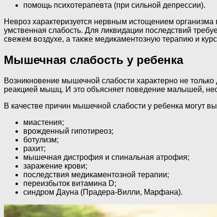
помощь психотерапевта (при сильной депрессии).
Невроз характеризуется нервным истощением организма п
умственная слабость. Для ликвидации последствий требуе
свежем воздухе, а также медикаментозную терапию и курс
Мышечная слабость у ребенка
Возникновение мышечной слабости характерно не только д
реакцией мышц. И это объясняет поведение малышей, не
В качестве причин мышечной слабости у ребенка могут вы
миастения;
врожденный гипотиреоз;
ботулизм;
рахит;
мышечная дистрофия и спинальная атрофия;
заражение крови;
последствия медикаментозной терапии;
переизбыток витамина D;
синдром Дауна (Прадера-Вилли, Марфана).