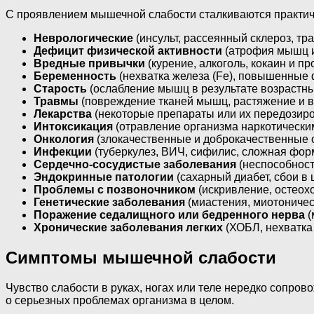
С проявлением мышечной слабости сталкиваются практичес
Неврологические
(инсульт, рассеянный склероз, тр
Дефицит физической активности
(атрофия мышц и
Вредные привычки
(курение, алкоголь, кокаин и п
Беременность
(нехватка железа (Fe), повышенные 
Старость
(ослабление мышц в результате возрастны
Травмы
(повреждение тканей мышц, растяжение и в
Лекарства
(некоторые препараты или их передозиро
Интоксикация
(отравление организма наркотически
Онкология
(злокачественные и доброкачественные о
Инфекции
(туберкулез, ВИЧ, сифилис, сложная форм
Сердечно-сосудистые заболевания
(неспособност
Эндокринные патологии
(сахарный диабет, сбои в
Проблемы с позвоночником
(искривление, остеох
Генетические заболевания
(миастения, миотониче
Поражение седалищного или бедренного нерва
(
Хронические заболевания легких
(ХОБЛ, нехватка
Симптомы мышечной слабости
Чувство слабости в руках, ногах или теле нередко сопр
о серьезных проблемах организма в целом.