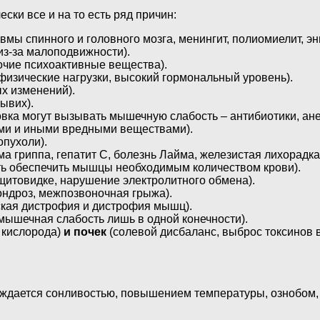
ки все и на то есть ряд причин:
авмы спинного и головного мозга, менингит, полиомиелит, 
з-за малоподвижности).
рочие психоактивные вещества).
физические нагрузки, высокий гормональный уровень).
х изменений).
ывих).
вка могут вызывать мышечную слабость – антибиотики, ане
ми и иными вредными веществами).
пухоли).
а гриппа, гепатит C, болезнь Лайма, железистая лихорадка
ь обеспечить мышцы необходимым количеством крови).
 щитовидке, нарушение электролитного обмена).
ондроз, межпозвоночная грыжа).
ская дистрофия и дистрофия мышц).
мышечная слабость лишь в одной конечности).
 кислорода)
и почек
(солевой дисбаланс, выброс токсинов в 
овождается сонливостью, повышением температуры, ознобом