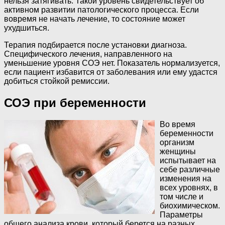
нельзя затягивать. Такой уровень свидетельствует об
активном развитии патологического процесса. Если
вовремя не начать лечение, то состояние может
ухудшиться.
Терапия подбирается после установки диагноза.
Специфического лечения, направленного на
уменьшение уровня СОЭ нет. Показатель нормализуется,
если пациент избавится от заболевания или ему удастся
добиться стойкой ремиссии.
СОЭ при беременности
Во время
беременности
организм
женщины
испытывает на
себе различные
изменения на
всех уровнях, в
том числе и
биохимическом.
Параметры
общего анализа крови, который берется на разных