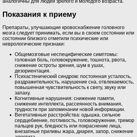
аналогичны для людей зрелого и молодого возраста.
Показания к приему
Препараты, улучшающие кровоснабжение головного
мозга следует принимать, если вы в своем состоянии или
состоянии близкого отметили психические или
неврологические признаки:
Общемозговые неспецифические симптомы:
головная боль, головокружение, тошнота, рвота,
снижение остроты зрения, шум в ушах,
дезориентация.
Психастенический синдром: постоянная усталость,
раздражительность, нарушение сна, отвлекаемость,
повышенная чувствительность к свету, звуку или
запаху.
Когнитивные нарушения: снижение памяти,
снижение интеллекта, рассеянность внимания,
трудности при запоминании новой информации.
Вегетативные расстройства: одышка, сильное
сердцебиение, потливость, головокружение, тремор
пальцев рук, бледность или покраснение лица,
внезапные приливы жара, диарея, запор, снижение
аппетита.