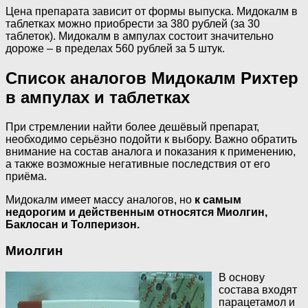
Цена препарата зависит от формы выпуска. Мидокалм в
таблетках можно приобрести за 380 рублей (за 30
таблеток). Мидокалм в ампулах состоит значительно
дороже – в пределах 560 рублей за 5 штук.
Список аналогов Мидокалм Рихтер
в ампулах и таблетках
При стремлении найти более дешёвый препарат,
необходимо серьёзно подойти к выбору. Важно обратить
внимание на состав аналога и показания к применению,
а также возможные негативные последствия от его
приёма.
Мидокалм имеет массу аналогов, но
к самым
недорогим и действенным относятся Миолгин,
Баклосан и Толперизон.
Миолгин
В основу
состава входят
парацетамол и