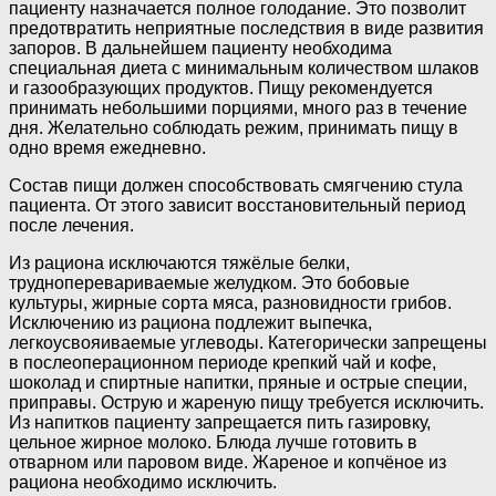
пациенту назначается полное голодание. Это позволит
предотвратить неприятные последствия в виде развития
запоров. В дальнейшем пациенту необходима
специальная диета с минимальным количеством шлаков
и газообразующих продуктов. Пищу рекомендуется
принимать небольшими порциями, много раз в течение
дня. Желательно соблюдать режим, принимать пищу в
одно время ежедневно.
Состав пищи должен способствовать смягчению стула
пациента. От этого зависит восстановительный период
после лечения.
Из рациона исключаются тяжёлые белки,
трудноперевариваемые желудком. Это бобовые
культуры, жирные сорта мяса, разновидности грибов.
Исключению из рациона подлежит выпечка,
легкоусвояиваемые углеводы. Категорически запрещены
в послеоперационном периоде крепкий чай и кофе,
шоколад и спиртные напитки, пряные и острые специи,
приправы. Острую и жареную пищу требуется исключить.
Из напитков пациенту запрещается пить газировку,
цельное жирное молоко. Блюда лучше готовить в
отварном или паровом виде. Жареное и копчёное из
рациона необходимо исключить.