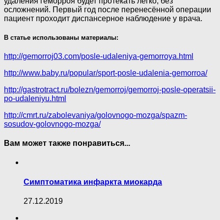
удаления геморроя будет протекать легко, без
осложнений. Первый год после перенесённой операции
пациент проходит диспансерное наблюдение у врача.
В статье использованы материалы:
http://gemorroj03.com/posle-udaleniya-gemorroya.html
http://www.baby.ru/popular/sport-posle-udalenia-gemorroa/
http://gastrotract.ru/bolezn/gemorroj/gemorroj-posle-operatsii-
po-udaleniyu.html
http://cmrt.ru/zabolevaniya/golovnogo-mozga/spazm-
sosudov-golovnogo-mozga/
Вам может также понравиться...
Симптоматика инфаркта миокарда
27.12.2019