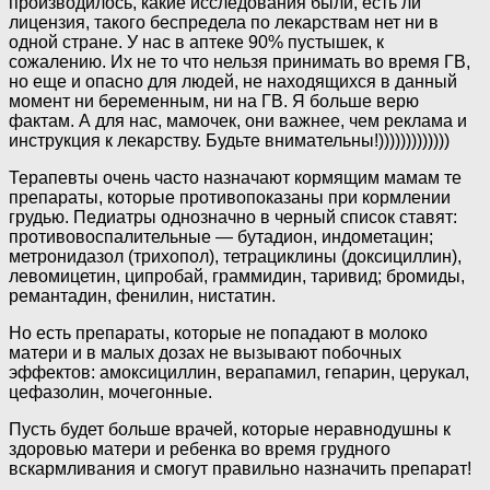
производилось, какие исследования были, есть ли
лицензия, такого беспредела по лекарствам нет ни в
одной стране. У нас в аптеке 90% пустышек, к
сожалению. Их не то что нельзя принимать во время ГВ,
но еще и опасно для людей, не находящихся в данный
момент ни беременным, ни на ГВ. Я больше верю
фактам. А для нас, мамочек, они важнее, чем реклама и
инструкция к лекарству. Будьте внимательны!)))))))))))))
Терапевты очень часто назначают кормящим мамам те
препараты, которые противопоказаны при кормлении
грудью. Педиатры однозначно в черный список ставят:
противовоспалительные — бутадион, индометацин;
метронидазол (трихопол), тетрациклины (доксициллин),
левомицетин, ципробай, граммидин, таривид; бромиды,
ремантадин, фенилин, нистатин.
Но есть препараты, которые не попадают в молоко
матери и в малых дозах не вызывают побочных
эффектов: амоксициллин, верапамил, гепарин, церукал,
цефазолин, мочегонные.
Пусть будет больше врачей, которые неравнодушны к
здоровью матери и ребенка во время грудного
вскармливания и смогут правильно назначить препарат!