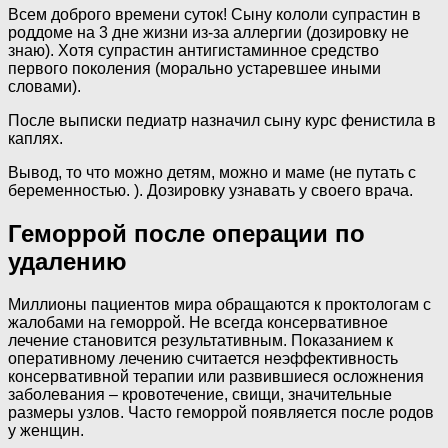
Всем доброго времени суток! Сыну кололи супрастин в
роддоме на 3 дне жизни из-за аллергии (дозировку не
знаю). Хотя супрастин антигистаминное средство
первого поколения (морально устаревшее иными
словами).
После выписки педиатр назначил сыну курс фенистила в
каплях.
Вывод, то что можно детям, можно и маме (не путать с
беременностью. ). Дозировку узнавать у своего врача.
Геморрой после операции по
удалению
Миллионы пациентов мира обращаются к проктологам с
жалобами на геморрой. Не всегда консервативное
лечение становится результативным. Показанием к
оперативному лечению считается неэффективность
консервативной терапии или развившиеся осложнения
заболевания – кровотечение, свищи, значительные
размеры узлов. Часто геморрой появляется после родов
у женщин.