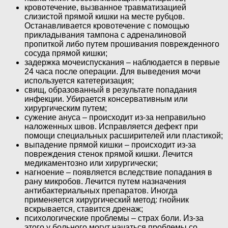
кровотечение, вызванное травматизацией
слизистой прямой кишки на месте рубцов.
Останавливается кровотечение с помощью
прикладывания тампона с адреналиновой
пропиткой либо путем прошивания поврежденного
сосуда прямой кишки;
задержка мочеиспускания – наблюдается в первые
24 часа после операции. Для выведения мочи
используется катетеризация;
свищ, образованный в результате попадания
инфекции. Убирается консервативным или
хирургическим путем;
сужение ануса – происходит из-за неправильно
наложенных швов. Исправляется дефект при
помощи специальных расширителей или пластикой;
выпадение прямой кишки – происходит из-за
повреждения стенок прямой кишки. Лечится
медикаментозно или хирургически;
нагноение – появляется вследствие попадания в
рану микробов. Лечится путем назначения
антибактериальных препаратов. Иногда
применяется хирургический метод: гнойник
вскрывается, ставится дренаж;
психологические проблемы – страх боли. Из-за
этого у больного могут начаться проблемы со