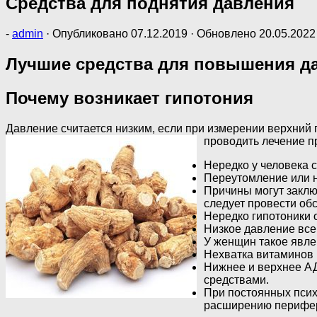
Средства для поднятия давления
-
admin
· Опубликовано
07.12.2019
· Обновлено
20.05.2022
Лучшие средства для повышения д
Почему возникает гипотония
Давление считается низким, если при измерении верхний по
проводить лечение п
Нередко у человека 
Переутомление или н
Причины могут заклю
следует провести об
Нередко гипотоники 
Низкое давление все
У женщин такое явле
Нехватка витаминов 
Нижнее и верхнее АД
средствами.
При постоянных псих
расширению перифери