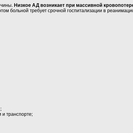
ичины.
Низкое АД возникает при массивной кровопотер
 этом больной требует срочной госпитализации в реанимаци
;
и транспорте;