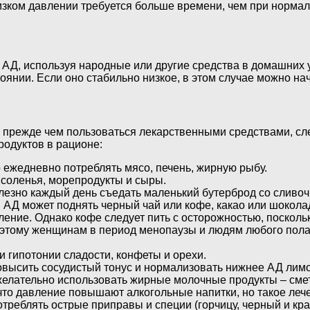
низком давлении требуется больше времени, чем при норм
ть АД, используя народные или другие средства в домашних 
тоянии. Если оно стабильно низкое, в этом случае можно на
 и прежде чем пользоваться лекарственными средствами, с
одуктов в рационе:
 ежедневно потреблять мясо, печень, жирную рыбу.
 соленья, морепродукты и сыры.
лезно каждый день съедать маленький бутерброд со сливоч
в АД может поднять черный чай или кофе, какао или шокол
ение. Однако кофе следует пить с осторожностью, посколь
оэтому женщинам в период менопаузы и людям любого пола 
 гипотонии сладости, конфеты и орехи.
высить сосудистый тонус и нормализовать нижнее АД лимон
елательно использовать жирные молочные продукты – смета
что давление повышают алкогольные напитки, но такое леч
треблять острые приправы и специи (горчицу, черный и красн