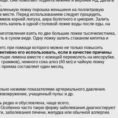
пищи. Они помогают поднять нижнее и верхнее АД. Делать
.
 маленькую ложку порошка женьшеня на поллитровую
м месте. Перед использованием следует процедить.
аммов корней лопуха, аира болотного и цикория. Залить
пять капель в одной столовой ложке воды после еды, на
приготовления взять по две большие ложки тысячелистника,
ь в сухом виде. Одну ложку залить стаканом кипятка и
пт, при помощи которого можно не только повысить
ктивно его использовать, если в качестве причины
етыре лимона вместе с кожицей перемолоть на мясорубке.
 граммов), немного сока алоэ (40 мл) и чайную ложку
с приема составляет один месяц.
ильно низкими показателями артериального давления.
ловокружение, учащенный пульс и др.
 редко и обусловлена, чаще всего,
. Особенно часто такую форму заболевания диагностируют
и, заболевания печени, желудка или обычной аллергии.