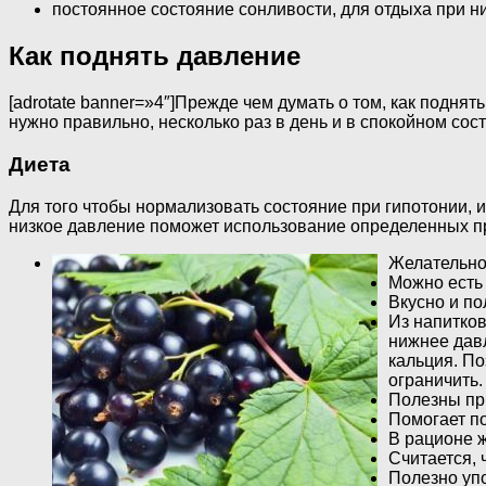
постоянное состояние сонливости, для отдыха при 
Как поднять давление
[adrotate banner=»4″]Прежде чем думать о том, как подня
нужно правильно, несколько раз в день и в спокойном сос
Диета
Для того чтобы нормализовать состояние при гипотонии,
низкое давление поможет использование определенных пр
Желательно
Можно есть
Вкусно и по
Из напитко
нижнее давл
кальция. П
ограничить.
Полезны при
Помогает по
В рационе ж
Считается, 
Полезно упо