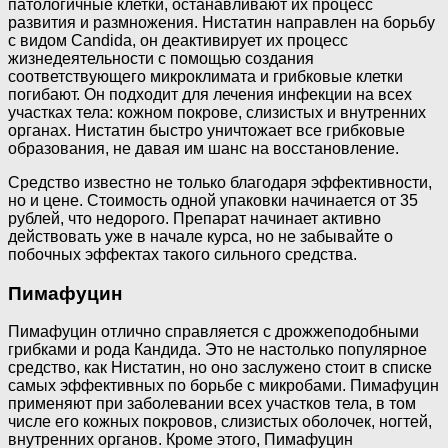
патологичные клетки, останавливают их процесс
развития и размножения. Нистатин направлен на борьбу
с видом Candida, он деактивирует их процесс
жизнедеятельности с помощью создания
соответствующего микроклимата и грибковые клетки
погибают. Он подходит для лечения инфекции на всех
участках тела: кожном покрове, слизистых и внутренних
органах. Нистатин быстро уничтожает все грибковые
образования, не давая им шанс на восстановление.
Средство известно не только благодаря эффективности,
но и цене. Стоимость одной упаковки начинается от 35
рублей, что недорого. Препарат начинает активно
действовать уже в начале курса, но не забывайте о
побочных эффектах такого сильного средства.
Пимафуцин
Пимафуцин отлично справляется с дрожжеподобными
грибками и рода Кандида. Это не настолько популярное
средство, как Нистатин, но оно заслужено стоит в списке
самых эффективных по борьбе с микробами. Пимафуцин
применяют при заболевании всех участков тела, в том
числе его кожных покровов, слизистых оболочек, ногтей,
внутренних органов. Кроме этого, Пимафуцин