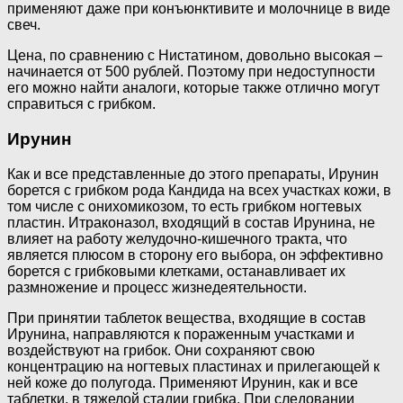
применяют даже при конъюнктивите и молочнице в виде
свеч.
Цена, по сравнению с Нистатином, довольно высокая –
начинается от 500 рублей. Поэтому при недоступности
его можно найти аналоги, которые также отлично могут
справиться с грибком.
Ирунин
Как и все представленные до этого препараты, Ирунин
борется с грибком рода Кандида на всех участках кожи, в
том числе с онихомикозом, то есть грибком ногтевых
пластин. Итраконазол, входящий в состав Ирунина, не
влияет на работу желудочно-кишечного тракта, что
является плюсом в сторону его выбора, он эффективно
борется с грибковыми клетками, останавливает их
размножение и процесс жизнедеятельности.
При принятии таблеток вещества, входящие в состав
Ирунина, направляются к пораженным участками и
воздействуют на грибок. Они сохраняют свою
концентрацию на ногтевых пластинах и прилегающей к
ней коже до полугода. Применяют Ирунин, как и все
таблетки, в тяжелой стадии грибка. При следовании