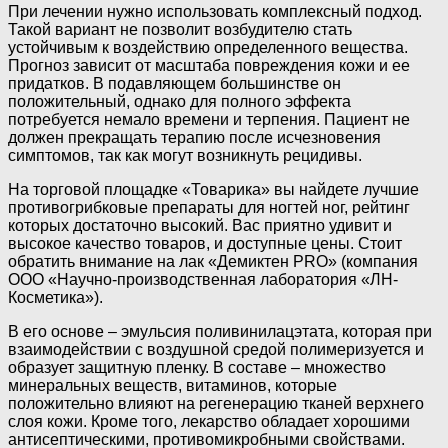
При лечении нужно использовать комплексный подход.
Такой вариант не позволит возбудителю стать
устойчивым к воздействию определенного вещества.
Прогноз зависит от масштаба повреждения кожи и ее
придатков. В подавляющем большинстве он
положительный, однако для полного эффекта
потребуется немало времени и терпения. Пациент не
должен прекращать терапию после исчезновения
симптомов, так как могут возникнуть рецидивы.
На торговой площадке «Товарика» вы найдете лучшие
противогрибковые препараты для ногтей ног, рейтинг
которых достаточно высокий. Вас приятно удивит и
высокое качество товаров, и доступные цены. Стоит
обратить внимание на лак «Демиктен PRO» (компания
ООО «Научно-производственная лаборатория «ЛН-
Косметика»).
В его основе – эмульсия поливинилацэтата, которая при
взаимодействии с воздушной средой полимеризуется и
образует защитную пленку. В составе – множество
минеральных веществ, витаминов, которые
положительно влияют на регенерацию тканей верхнего
слоя кожи. Кроме того, лекарство обладает хорошими
антисептическими, противомикробными свойствами.