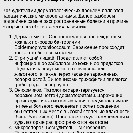
Возбудителями дерматологических проблем являются
паразитические микроорганизмы. Далее разберем
подробнее самые распространенные болезни и причины,
которые способствовали их развитию.
Дерматомикоз. Сопровождается повреждением
кожных покровов бактериями
Epidermophytonfloccosum. Заражение происходит
контактно-бытовым путем.
Стригущий лишай. Представляет собой
инфекционное заболевание кожи и ее придатков.
Подхватить недуг можно от человека или
животного, а также через касание зараженных
поверхностей. Виновниками трихофитии являются
грибы рода Trichophyton.
Онихомикоз. Патология характеризуется
поражением ногтей дерматофитами. Заражение
происходит из-за использования предметов личной
гигиены больного человека и после посещения
общественных мест с высокой степенью влажности
(бань, бассейнов). Проявляется чувством жжения и
зуда, которые распространяются на стопы.
Микроспороз. Возбудитель – Microsporum.
Передается через контакт с бездомными