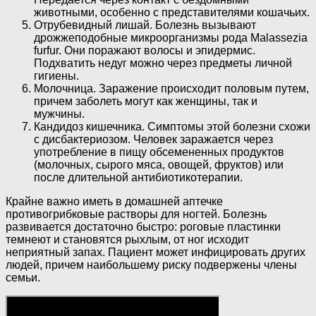
животными, особенно с представителями кошачьих.
Отрубевидный лишай. Болезнь вызывают
дрожжеподобные микроорганизмы рода Malassezia
furfur. Они поражают волосы и эпидермис.
Подхватить недуг можно через предметы личной
гигиены.
Молочница. Заражение происходит половым путем,
причем заболеть могут как женщины, так и
мужчины.
Кандидоз кишечника. Симптомы этой болезни схожи
с дисбактериозом. Человек заражается через
употребление в пищу обсемененных продуктов
(молочных, сырого мяса, овощей, фруктов) или
после длительной антибиотикотерапии.
Крайне важно иметь в домашней аптечке
противогрибковые растворы для ногтей. Болезнь
развивается достаточно быстро: роговые пластинки
темнеют и становятся рыхлым, от ног исходит
неприятный запах. Пациент может инфицировать других
людей, причем наибольшему риску подвержены члены
семьи.