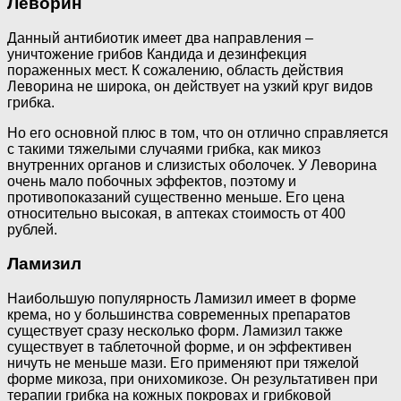
Леворин
Данный антибиотик имеет два направления –
уничтожение грибов Кандида и дезинфекция
пораженных мест. К сожалению, область действия
Леворина не широка, он действует на узкий круг видов
грибка.
Но его основной плюс в том, что он отлично справляется
с такими тяжелыми случаями грибка, как микоз
внутренних органов и слизистых оболочек. У Леворина
очень мало побочных эффектов, поэтому и
противопоказаний существенно меньше. Его цена
относительно высокая, в аптеках стоимость от 400
рублей.
Ламизил
Наибольшую популярность Ламизил имеет в форме
крема, но у большинства современных препаратов
существует сразу несколько форм. Ламизил также
существует в таблеточной форме, и он эффективен
ничуть не меньше мази. Его применяют при тяжелой
форме микоза, при онихомикозе. Он результативен при
терапии грибка на кожных покровах и грибковой