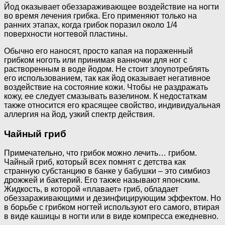
Йод оказывает обеззараживающее воздействие на ногти
во время лечения грибка. Его применяют только на
ранних этапах, когда грибок поразил около 1/4
поверхности ногтевой пластины.
Обычно его наносят, просто капая на пораженный
грибком ноготь или принимая ванночки для ног с
растворенным в воде йодом. Не стоит злоупотреблять
его использованием, так как йод оказывает негативное
воздействие на состояние кожи. Чтобы не раздражать
кожу, ее следует смазывать вазелином. К недостаткам
также относится его красящее свойство, индивидуальная
аллергия на йод, узкий спектр действия.
Чайный гриб
Примечательно, что грибок можно лечить… грибом.
Чайный гриб, который всех помнят с детства как
странную субстанцию в банке у бабушки – это симбиоз
дрожжей и бактерий. Его также называют японским.
Жидкость, в которой «плавает» гриб, обладает
обеззараживающими и дезинфицирующим эффектом. Но
в борьбе с грибком ногтей используют его самого, втирая
в виде кашицы в ногти или в виде компресса ежедневно.