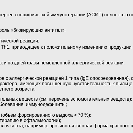
лерген специфической иммунотерапии (АСИТ) полностью н
 роль «блокирующих антител»;
гической реакции;
Th1, приводящее к положительному изменению продукции ц
ак и поздней фазы немедленной аллергической реакции.
 с аллергической реакцией 1 типа (IgE опосредованная), 
рактера, имеющих повышенную чувствительность к пыльце
тнего возраста.
тельных веществ (см. перечень вспомогательных веществ);
болевания, иммунодефициты;
(объем форсированного выдоха < 70 %);
терапию в офтальмологии);
лочки рта, например, эрозивно-язвенная форма красного п