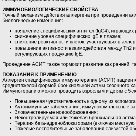
ИММУНОБИОЛОГИЧЕСКИЕ СВОЙСТВА
Точный механизм действия аллергена при проведении ал
биологические изменения:
появление специфических антител (IgG4), играющих
снижение уровня специфических IgE в плазме;
снижение реактивности клеток, участвующих в аллер
повышение активности взаимодействия между Th2 и 
регулирующих продукцию IgE.
Проведение АСИТ также тормозит развитие как ранней, т
ПОКАЗАНИЯ К ПРИМЕНЕНИЮ
Аллерген специфическая иммунотерапия (АСИТ) пациентов
среднетяжелой формой бронхиальной астмы сезонного ха
Иммунотерапию можно проводить взрослым и детям с 5-ле
Повышенная чувствительность к одному из вспомога
Аутоиммунные заболевания, иммунокомплексные за
Злокачественные новообразования;
Неконтролируемая или тяжелая бронхиальная астма 
Терапия бета-адреноблокаторами (включая местную 
Тяжелые воспалительные заболевания слизистой обо