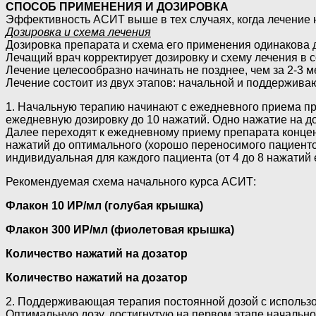
СПОСОБ ПРИМЕНЕНИЯ И ДОЗИРОВКА
Эффективность АСИТ выше в тех случаях, когда лечение н
Дозировка и схема лечения
Дозировка препарата и схема его применения одинакова д
Лечащий врач корректирует дозировку и схему лечения в
Лечение целесообразно начинать не позднее, чем за 2-3 
Лечение состоит из двух этапов: начальной и поддержива
1. Начальную терапию начинают с ежедневного приема пр
ежедневную дозировку до 10 нажатий. Одно нажатие на до
Далее переходят к ежедневному приему препарата концен
нажатий до оптимального (хорошо переносимого пациентом
индивидуальная для каждого пациента (от 4 до 8 нажатий 
Рекомендуемая схема начального курса АСИТ:
Флакон 10 ИР/мл (голубая крышка)
Флакон 300 ИР/мл (фиолетовая крышка)
Количество нажатий на дозатор
Количество нажатий на дозатор
2. Поддерживающая терапия постоянной дозой с использ
Оптимальную дозу, достигнутую на первом этапе начальн