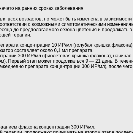
ачато на ранних сроках заболевания.
ля всех возрастов, но может быть изменена в зависимости
 соответствии с возможными симптоматическими изменениям
месяца до предполагаемого сезона цветения и продолжать в
ющей терапии.
епарата концентрации 10 ИР/мл (голубая крышка флакона) 
затор составляет около 0,1 мл препарата.
трации 300 ИР/мл (фиолетовая крышка флакона), начиная 
). Первый этап может продолжаться 9 — 21 день. В течени
ежедневно препарата концентрации 300 ИР/мл), после чего 
ованием флакона концентрации 300 ИР/мл.
ой терапии, продолжают принимать на втором этапе подде