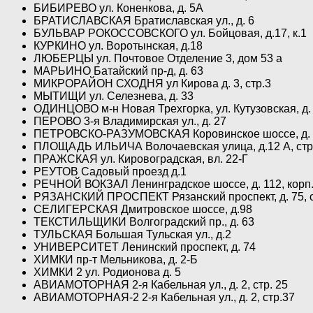
БИБИРЕВО ул. Коненкова, д. 5А
БРАТИСЛАВСКАЯ Братиславская ул., д. 6
БУЛЬВАР РОКОССОВСКОГО ул. Бойцовая, д.17, к.1
КУРКИНО ул. Воротынская, д.18
ЛЮБЕРЦЫ ул. Почтовое Отделение 3, дом 53 а
МАРЬИНО Батайский пр-д, д. 63
МИКРОРАЙОН СХОДНЯ ул Кирова д. 3, стр.3
МЫТИЩИ ул. Селезнева, д. 33
ОДИНЦОВО м-н Новая Трехгорка, ул. Кутузовская, д.
ПЕРОВО 3-я Владимирская ул., д. 27
ПЕТРОВСКО-РАЗУМОВСКАЯ Коровинское шоссе, д. 
ПЛОЩАДЬ ИЛЬИЧА Волочаевская улица, д.12 А, стр
ПРАЖСКАЯ ул. Кировоградская, вл. 22-Г
РЕУТОВ Садовый проезд д.1
РЕЧНОЙ ВОКЗАЛ Ленинградское шоссе, д. 112, корп.
РЯЗАНСКИЙ ПРОСПЕКТ Рязанский проспект, д. 75, с
СЕЛИГЕРСКАЯ Дмитровское шоссе, д.98
ТЕКСТИЛЬЩИКИ Волгоградский пр., д. 63
ТУЛЬСКАЯ Большая Тульская ул., д.2
УНИВЕРСИТЕТ Ленинский проспект, д. 74
ХИМКИ пр-т Мельникова, д. 2-Б
ХИМКИ 2 ул. Родионова д. 5
АВИАМОТОРНАЯ 2-я Кабельная ул., д. 2, стр. 25
АВИАМОТОРНАЯ-2 2-я Кабельная ул., д. 2, стр.37