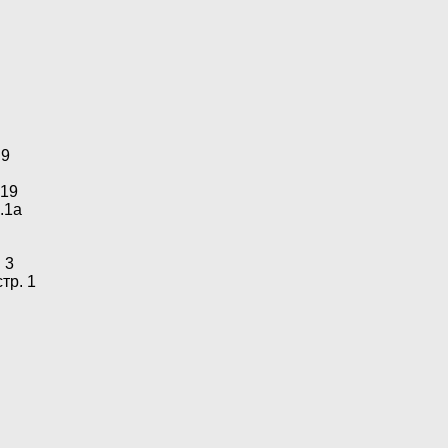
 9
19
.1а
 3
тр. 1