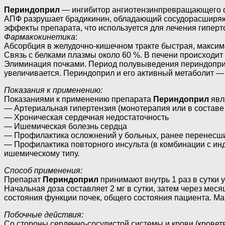
Периндоприл
— ингибитор ангиотензинпревращающего фе
АПФ разрушает брадикинин, обладающий сосудорасширяю
эффекты препарата, что используется для лечения гиперт
Фармакокинетика
:
Абсорбция в желудочно-кишечном тракте быстрая, максим
Связь с белками плазмы около 60 %. В печени происходит
Элиминация почками. Период полувыведения периндоприл
увеличивается. Периндоприл и его активный метаболит —
Показания к применению:
Показаниями к применению препарата
Периндоприл
явл
— Артериальная гипертензия (монотерапия или в составе
— Хроническая сердечная недостаточность
— Ишемическая болезнь сердца
— Профилактика осложнений у больных, ранее перенесши
— Профилактика повторного инсульта (в комбинации с ин
ишемическому типу.
Способ применения:
Препарат
Периндоприл
принимают внутрь 1 раз в сутки
Начальная доза составляет 2 мг в сутки, затем через меся
состояния функции почек, общего состояния пациента. Мак
Побочные действия:
Со стороны сердечно-сосудистой системы и крови (кроветв