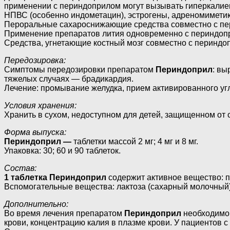
применении с периндоприлом могут вызывать гиперкалием
НПВС (особенно индометацин), эстрогены, адреномимети
Пероральные сахароснижающие средства совместно с пе
Применение препаратов лития одновременно с периндопр
Средства, угнетающие костный мозг совместно с периндо
Передозировка:
Симптомы передозировки препаратом
Периндоприл
: вы
тяжелых случаях — брадикардия.
Лечение: промывание желудка, прием активированного угл
Условия хранения:
Хранить в сухом, недоступном для детей, защищенном от 
Форма выпуска:
Периндоприл —
таблетки массой 2 мг; 4 мг и 8 мг.
Упаковка: 30; 60 и 90 таблеток.
Состав:
1 таблетка
Периндоприл
содержит активное вещество: п
Вспомогательные вещества: лактоза (сахарный молочный),
Дополнительно:
Во время лечения препаратом
Периндоприл
необходимо 
крови, концентрацию калия в плазме крови. У пациентов 