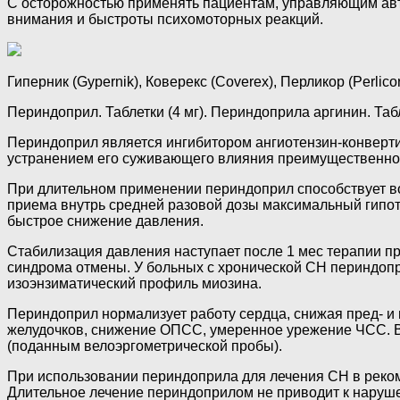
С осторожностью применять пациентам, управляющим ав
внимания и быстроты психомоторных реакций.
Гиперник (Gypernik), Коверекс (Coverex), Перликор (Perlico
Периндоприл. Таблетки (4 мг). Периндоприла аргинин. Табл
Периндоприл является ингибитором ангиотензин-конверти
устранением его суживающего влияния преимущественно н
При длительном применении периндоприл способствует в
приема внутрь средней разовой дозы максимальный гипоте
быстрое снижение давления.
Стабилизация давления наступает после 1 мес терапии п
синдрома отмены. У больных с хронической СН периндопр
изоэнзиматический профиль миозина.
Периндоприл нормализует работу сердца, снижая пред- и
желудочков, снижение ОПСС, умеренное урежение ЧСС. В 
(поданным велоэргометрической пробы).
При использовании периндоприла для лечения СН в реком
Длительное лечение периндоприлом не приводит к наруше