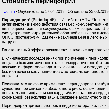
Стоимость периндоприл
-
admin
· Опубликовано
17.04.2019
· Обновлено
23.03.2019
Периндоприл* (Perindopril*)
— Ингибитор АПФ. Является 
антигипертензивного действия связан с конкурентным инг
являющийся мощным сосудосуживающим веществом. В резу
счет устранения отрицательной обратной связи при выс
ОПСС (постнагрузку), давление заклинивания в легочных 
нагрузке.
Гипотензивный эффект развивается в течение первого часа
В клинических исследованиях при применении периндопри
инсульта (как ишемического, так и геморрагического), а 
включая инфаркт миокарда, в т.ч. с летальным исходом; 
были отмечены как у пациентов с артериальной гипертензи
инсульта.
Показано, что на фоне применения периндоприла третбути
существенное снижение абсолютного риска осложнений, п
нефатального инфаркта миокарда и/или остановки сердца
коронарной реваскуляризации, снижение абсолютного рис
Периндоприл применяется как в виде монотерапии, так и