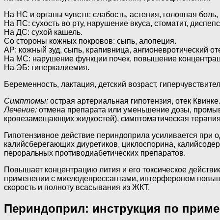
На НС и органы чувств: слабость, астения, головная боль,
На ПС: сухость во рту, нарушение вкуса, стоматит, диспепс
На ДС: сухой кашель.
Со стороны кожных покровов: сыпь, алопеция.
АР: кожный зуд, сыпь, крапивница, ангионевротический оте
На МС: нарушение функции почек, повышение концентраци
На ЭБ: гиперкалиемия.
Беременность, лактация, детский возраст, гиперчувствител
Симптомы:
острая артериальная гипотензия, отек Квинке
Лечение:
отмена препарата или уменьшение дозы, промыва
кровезамещающих жидкостей), симптоматическая терапия (
Гипотензивное действие периндоприла усиливается при о
калийсберегающих диуретиков, циклоспорина, калийсоде
пероральных противодиабетических препаратов.
Повышает концентрацию лития и его токсическое действ
применении с миелодепрессантами, интерфероном повыша
скорость и полноту всасывания из ЖКТ.
Периндоприл: инструкция по примен