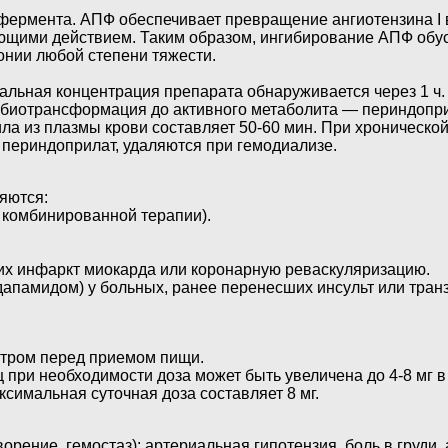
рмента. АПФ обеспечивает превращение ангиотензина I в 
щими действием. Таким образом, ингибирование АПФ обу
онии любой степени тяжести.
альная концентрация препарата обнаруживается через 1 ч.
 биотрансформация до активного метаболита — периндоприл
а из плазмы крови составляет 50-60 мин. При хроническо
 периндоприлат, удаляются при гемодиализе.
яются:
 комбинированной терапии).
х инфаркт миокарда или коронарную реваскуляризацию.
дапамидом) у больных, ранее перенесших инсульт или тра
 утром перед приемом пищи.
ц при необходимости доза может быть увеличена до 4-8 мг в
симальная суточная доза составляет 8 мг.
орение, гемостаз): артериальная гипотензия, боль в груди