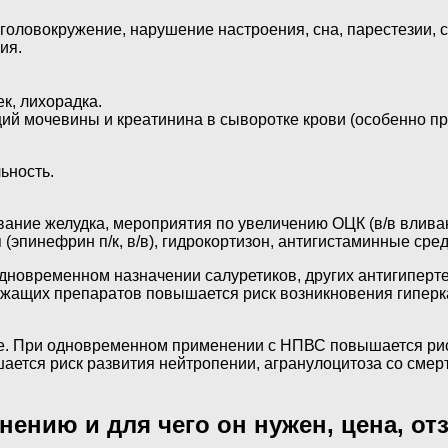
 головокружение, нарушение настроения, сна, парестезии, с
ия.
к, лихорадка.
й мочевины и креатинина в сыворотке крови (особенно пр
ьность.
.
ние желудка, мероприятия по увеличению ОЦК (в/в вливани
эпинефрин п/к, в/в), гидрокортизон, антигистаминные сре
дновременном назначении салуретиков, других антигипер
ржащих препаратов повышается риск возникновения гиперк
ие. При одновременном применении с НПВС повышается ри
ется риск развития нейтропении, агранулоцитоза со смер
ению и для чего он нужен, цена, от