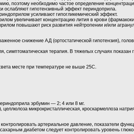
ию, поэтому необходимо частое определение концентрации
ки ослабляют гипотензивный эффект периндоприла.
риндоприлом усиливают гипогликемический эффект.
илом увеличивает концентрацию лития в крови (фармакоки
прилом повышают риск развития нейтропении и/или аграну
раженное снижение АД (ортостатической гипотензия), голов
я, симптоматическая терапия. В тяжелых случаях показан 
света месте при температуре не выше 25С.
ериндоприла эрбумин — 2; 4 или 8 мг.
 целлюлоза микрокристаллическая, кроскармеллоза натрия 
контролировать артериальное давление, показатели функ
с сахарным диабетом следует контролировать уровень глюко