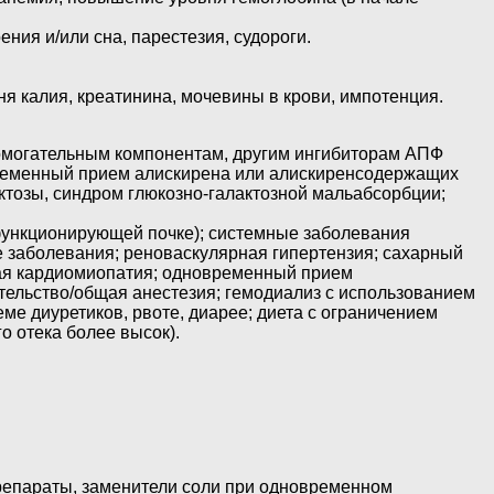
ния и/или сна, парестезия, судороги.
я калия, креатинина, мочевины в крови, импотенция.
помогательным компонентам, другим ингибиторам АПФ
овременный прием алискирена или алискиренсодержащих
ктозы, синдром глюкозно-галактозной мальабсорбции;
 функционирующей почке); системные заболевания
е заболевания; реноваскулярная гипертензия; сахарный
ная кардиомиопатия; одновременный прием
тельство/общая анестезия; гемодиализ с использованием
е диуретиков, рвоте, диарее; диета с ограничением
о отека более высок).
препараты, заменители соли при одновременном