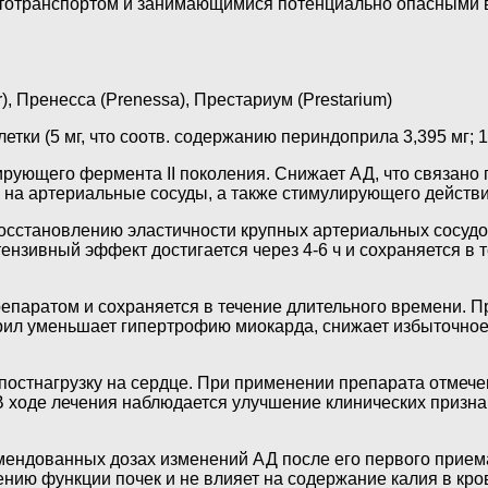
тотранспортом и занимающимися потенциально опасными 
r), Пренесса (Prenessa), Престариум (Prestarium)
етки (5 мг, что соотв. содержанию периндоприла 3,395 мг; 1
рующего фермента II поколения. Снижает АД, что связано 
а артериальные сосуды, а также стимулирующего действия
осстановлению эластичности крупных артериальных сосудо
нзивный эффект достигается через 4-6 ч и сохраняется в 
репаратом и сохраняется в течение длительного времени. 
ил уменьшает гипертрофию миокарда, снижает избыточное 
 постнагрузку на сердце. При применении препарата отмеч
ходе лечения наблюдается улучшение клинических признак
ендованных дозах изменений АД после его первого приема
нию функции почек и не влияет на содержание калия в кро