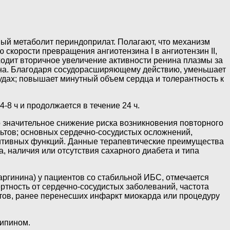
ный метаболит периндоприлат. Полагают, что механизм
скорости превращения ангиотензина I в ангиотензин II,
дит вторичное увеличение активности ренина плазмы за
она. Благодаря сосудорасширяющему действию, уменьшает
судах; повышает минутный объем сердца и толерантность к
8 ч и продолжается в течение 24 ч.
 значительное снижение риска возникновения повторного
льтов; основных сердечно-сосудистых осложнений,
гнитивных функций. Данные терапевтические преимущества
, наличия или отсутствия сахарного диабета и типа
аргинина) у пациентов со стабильной ИБС, отмечается
тность от сердечно-сосудистых заболеваний, частота
тов, ранее перенесших инфаркт миокарда или процедуру
дипином.