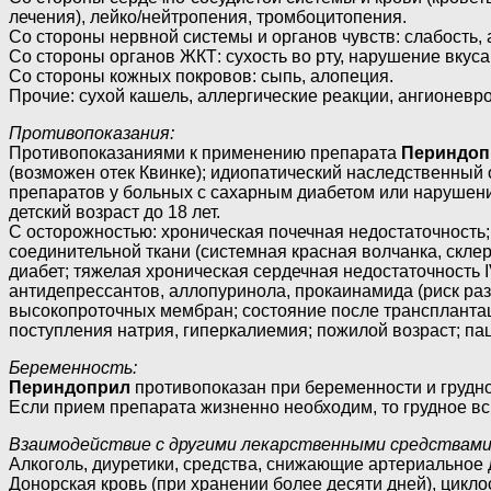
лечения), лейко/нейтропения, тромбоцитопения.
Со стороны нервной системы и органов чувств: слабость, 
Со стороны органов ЖКТ: сухость во рту, нарушение вкуса,
Со стороны кожных покровов: сыпь, алопеция.
Прочие: сухой кашель, аллергические реакции, ангионевр
Противопоказания:
Противопоказаниями к применению препарата
Периндоп
(возможен отек Квинке); идиопатический наследственный
препаратов у больных с сахарным диабетом или нарушени
детский возраст до 18 лет.
С осторожностью: хроническая почечная недостаточность
соединительной ткани (системная красная волчанка, скле
диабет; тяжелая хроническая сердечная недостаточность
антидепрессантов, аллопуринола, прокаинамида (риск раз
высокопроточных мембран; состояние после трансплантац
поступления натрия, гиперкалиемия; пожилой возраст; па
Беременность:
Периндоприл
противопоказан при беременности и грудн
Если прием препарата жизненно необходим, то грудное в
Взаимодействие с другими лекарственными средствами
Алкоголь, диуретики, средства, снижающие артериальное
Донорская кровь (при хранении более десяти дней), цик