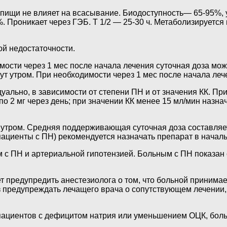
 пищи не влияет на всасывание. Биодоступность— 65-95%,
 Проникает через ГЭБ. Т 1/2 — 25-30 ч. Метаболизируется
ой недостаточности.
мости через 1 мес после начала лечения суточная доза може
ут утром. При необходимости через 1 мес после начала лече
льно, в зависимости от степени ПН и от значения КК. При
по 2 мг через день; при значении КК менее 15 мл/мин назна
утром. Средняя поддерживающая суточная доза составляет о
циенты с ПН) рекомендуется назначать препарат в начальн
 с ПН и артериальной гипотензией. Больным с ПН показан 
т предупредить анестезиолога о том, что больной принима
предупреждать лечащего врача о сопутствующем лечении, в
 пациентов с дефицитом натрия или уменьшением ОЦК, боль