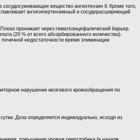
сосудосуживающее вещество ангиотензин II. Кроме того,
славливает антигипертензивный и сосудорасширяющий
 Плохо проникает через гематоэнцефалический барьер.
ата (20 % от всего абсорбированного количества).
й почечной недостаточности время элиминации
нзиторное нарушение мозгового кровообращения по
 сутки. Доза определяется индивидуально, исходя из
, анемия, повышение уровня гемоглобина (в начале