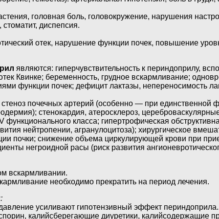
астения, головная боль, головокружение, нарушения настрое
 стоматит, диспепсия.
отический отек, нарушение функции почек, повышение уровн
рил
являются: гиперчувствительность к периндоприлу, вс
 отек Квинке; беременность, грудное вскармливание; одн
ями функции почек; дефицит лактазы, непереносимость ла
; стеноз почечных артерий (особенно — при единственной
родермия); стенокардия, атеросклероз, цереброваскулярны
 IV функционального класса; гипертрофическая обструктив
вития нейтропении, агранулоцитоза); хирургическое вмеша
ии почки; снижение объема циркулирующей крови при прием
циенты негроидной расы (риск развития ангионевротическог
ом вскармливании.
скармливание необходимо прекратить на период лечения.
:
 давление усиливают гипотензивный эффект периндоприла.
лоспорин, калийсберегающие диуретики, калийсодержащие 