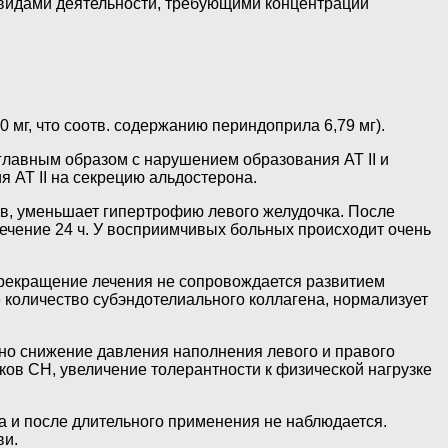
видами деятельности, требующими концентрации
0 мг, что соотв. содержанию периндоприла 6,79 мг).
главным образом с нарушением образования AT II и
 AT II на секрецию альдостерона.
в, уменьшает гипертрофию левого желудочка. После
течение 24 ч. У восприимчивых больных происходит очень
Прекращение лечения не сопровождается развитием
количество субэндотелиального коллагена, нормализует
ено снижение давления наполнения левого и правого
ов СН, увеличение толерантности к физической нагрузке
 и после длительного применения не наблюдается.
ви.