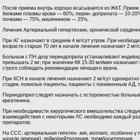
После приема внутрь хорошо всасывается из ЖКТ. Прием
белками плазмы крови — 60%, перин- доприлата — 10-20%.
почками — 75%, кишечником — 25%.
Лечение Артериальной гипертензии, хронической сердечн
При АГ назначают в среднем 4 мг/сут утром. При необходи
возрасте старше 70 лет в начале лечения назначают 2 мг/с
Больным с ПН дозу периндоприла устанавливают индивидуа
превышать 2 мг; при значении КК 15-30 мл/мин назначают 
строго соблюдать рекомендации лечащего врача.
При ХСН в начале лечения назначают 2 мг/сут однократно 
стадии, пожилые пациенты, пациенты с пониженным АД, па
Периндоприл следует назначать с осторожностью больным
креатинина.
При необходимости хирургического вмешательства следуе
взаимодействия с некоторыми ЛС необходимо каждый раз 
препаратов.
На ССС: артериальная гипотен- зия, коллапс, особенно у
начале лечения), лейко/нейтропения, тромбоцитопения.