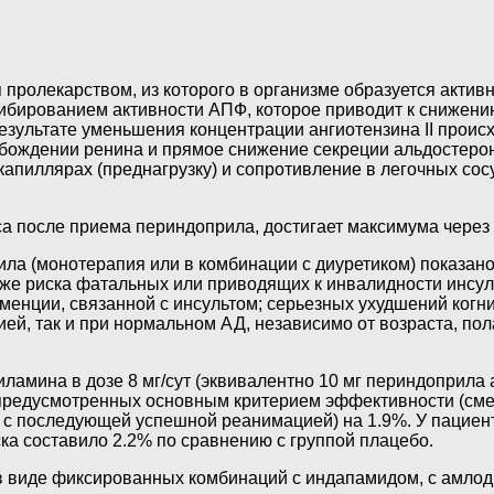
пролекарством, из которого в организме образуется актив
ибированием активности АПФ, которое приводит к снижению 
льтате уменьшения концентрации ангиотензина II происхо
вобождении ренина и прямое снижение секреции альдостер
капиллярах (преднагрузку) и сопротивление в легочных со
 после приема периндоприла, достигает максимума через 4-
ла (монотерапия или в комбинации с диуретиком) показано
также риска фатальных или приводящих к инвалидности инсу
деменции, связанной с инсультом; серьезных ухудшений ко
ей, так и при нормальном АД, независимо от возраста, пола
ламина в дозе 8 мг/сут (эквивалентно 10 мг периндоприла 
редусмотренных основным критерием эффективности (смер
 с последующей успешной реанимацией) на 1.9%. У пациен
ка составило 2.2% по сравнению с группой плацебо.
 в виде фиксированных комбинаций с индапамидом, с амло