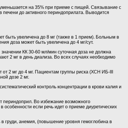
 уменьшается на 35% при приеме с пищей. Связывание с
 в печени до активного периндоприлата. Выводится
т быть увеличена до 8 мг (также в 1 прием). Больным в
ния доза может быть увеличена до 4 мг/сут.
 значении КК 30-60 мл/мин суточная доза не должна
чают 2 мг в день диализа. Во всех случаях необходимо
т 2 мг до 4 мг. Пациентам группы риска (ХСН ИБ-III
ой дозе 2 мг.
систематический контроль концентрации в крови калия и
ет периндоприл. Во избежание возможного
 особенности если речь идет о приеме диуретических
 в груди, анемия, (повышение уровня гемоглобина в