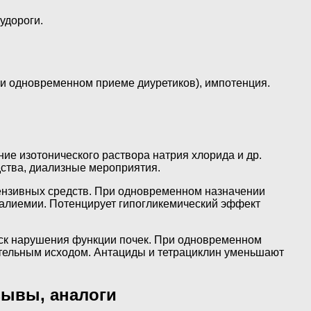
удороги.
и одновременном приеме диуретиков), импотенция.
е изотонического раствора натрия хлорида и др.
дства, диализные мероприятия.
тензивных средств. При одновременном назначении
алиемии. Потенцирует гипогликемический эффект
ск нарушения функции почек. При одновременном
тельным исходом. Антациды и тетрациклин уменьшают
зывы, аналоги