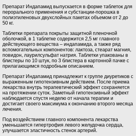
Препарат Индапамид выпускается в форме таблеток для
перорального применения и субстанции-порошка в
полиэтиленовых двухслойных пакетах объемом от 2 до
50 кг.
Таблетки препарата покрыты защитной пленочной
оболочкой, в 1 таблетке содержится 2,5 мг главного
действующего вещества – индапамида, а также ряд
вспомогательных компонентов: лактоза, стеарат магния,
повидон, лаурилсульфат натрия. Таблетки упакованы в
блистеры по 10 штук, по 3 блистера в картонной пачке с
прилагающимся подробным описанием.
Препарат Индапамид принадлежит к группе диуретиков с
выраженным гипотензивным действием. После приема
лекарства внутрь терапевтический эффект сохраняется
на протяжении суток. Заметный гипотензивный эффект
наблюдается спустя неделю от начала терапии и
достигает своего максимума к окончанию второго месяца
лечения.
Под воздействием главного компонента лекарства
уменьшается гипертрофия левого желудочка сердца,
улучшается эластичность стенок артерий.