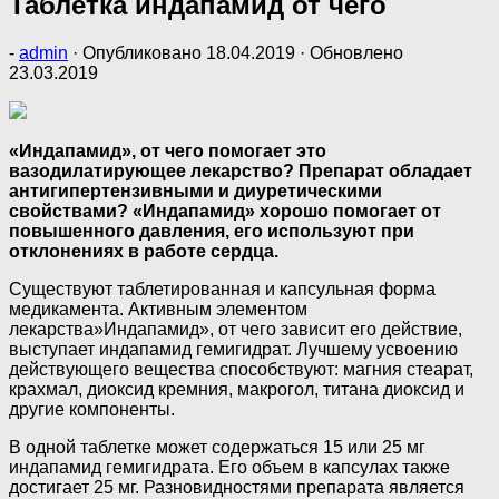
Таблетка индапамид от чего
-
admin
· Опубликовано
18.04.2019
· Обновлено
23.03.2019
«Индапамид», от чего помогает это
вазодилатирующее лекарство? Препарат обладает
антигипертензивными и диуретическими
свойствами? «Индапамид» хорошо помогает от
повышенного давления, его используют при
отклонениях в работе сердца.
Существуют таблетированная и капсульная форма
медикамента. Активным элементом
лекарства»Индапамид», от чего зависит его действие,
выступает индапамид гемигидрат. Лучшему усвоению
действующего вещества способствуют: магния стеарат,
крахмал, диоксид кремния, макрогол, титана диоксид и
другие компоненты.
В одной таблетке может содержаться 15 или 25 мг
индапамид гемигидрата. Его объем в капсулах также
достигает 25 мг. Разновидностями препарата является