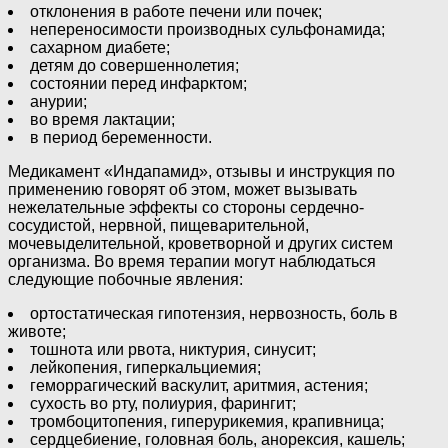
отклонения в работе печени или почек;
непереносимости производных сульфонамида;
сахарном диабете;
детям до совершеннолетия;
состоянии перед инфарктом;
анурии;
во время лактации;
в период беременности.
Медикамент «Индапамид», отзывы и инструкция по
применению говорят об этом, может вызывать
нежелательные эффекты со стороны сердечно-
сосудистой, нервной, пищеварительной,
мочевыделительной, кроветворной и других систем
организма. Во время терапии могут наблюдаться
следующие побочные явления:
ортостатическая гипотензия, нервозность, боль в
животе;
тошнота или рвота, никтурия, синусит;
лейкопения, гиперкальциемия;
геморрагический васкулит, аритмия, астения;
сухость во рту, полиурия, фарингит;
тромбоцитопения, гиперурикемия, крапивница;
сердцебиение, головная боль, анорексия, кашель;