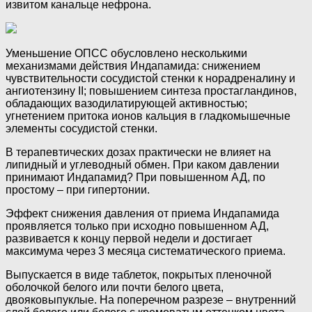
извитом канальце нефрона.
Уменьшение ОПСС обусловлено несколькими
механизмами действия Индапамида: снижением
чувствительности сосудистой стенки к норадреналину и
ангиотензину II; повышением синтеза простагландинов,
обладающих вазодилатирующей активностью;
угнетением притока ионов кальция в гладкомышечные
элементы сосудистой стенки.
В терапевтических дозах практически не влияет на
липидный и углеводный обмен. При каком давлении
принимают Индапамид? При повышенном АД, по
простому – при гипертонии.
Эффект снижения давления от приема Индапамида
проявляется только при исходно повышенном АД,
развивается к концу первой недели и достигает
максимума через 3 месяца систематического приема.
Выпускается в виде таблеток, покрытых пленочной
оболочкой белого или почти белого цвета,
двояковыпуклые. На поперечном разрезе – внутренний