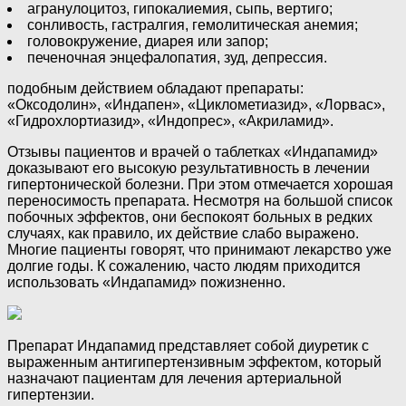
агранулоцитоз, гипокалиемия, сыпь, вертиго;
сонливость, гастралгия, гемолитическая анемия;
головокружение, диарея или запор;
печеночная энцефалопатия, зуд, депрессия.
подобным действием обладают препараты:
«Оксодолин», «Индапен», «Циклометиазид», «Лорвас»,
«Гидрохлортиазид», «Индопрес», «Акриламид».
Отзывы пациентов и врачей о таблетках «Индапамид»
доказывают его высокую результативность в лечении
гипертонической болезни. При этом отмечается хорошая
переносимость препарата. Несмотря на большой список
побочных эффектов, они беспокоят больных в редких
случаях, как правило, их действие слабо выражено.
Многие пациенты говорят, что принимают лекарство уже
долгие годы. К сожалению, часто людям приходится
использовать «Индапамид» пожизненно.
Препарат Индапамид представляет собой диуретик с
выраженным антигипертензивным эффектом, который
назначают пациентам для лечения артериальной
гипертензии.