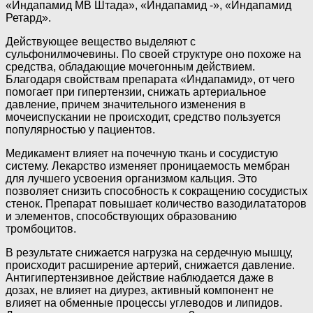
«Индапамид МВ Штада», «Индапамид -», «Индапамид
Ретард».
Действующее вещество выделяют с
сульфонилмочевины. По своей структуре оно похоже на
средства, обладающие мочегонным действием.
Благодаря свойствам препарата «Индапамид», от чего
помогает при гипертензии, снижать артериальное
давление, причем значительного изменения в
мочеиспускании не происходит, средство пользуется
популярностью у пациентов.
Медикамент влияет на почечную ткань и сосудистую
систему. Лекарство изменяет проницаемость мембран
для лучшего усвоения организмом кальция. Это
позволяет снизить способность к сокращению сосудистых
стенок. Препарат повышает количество вазодилататоров
и элементов, способствующих образованию
тромбоцитов.
В результате снижается нагрузка на сердечную мышцу,
происходит расширение артерий, снижается давление.
Антигипертензивное действие наблюдается даже в
дозах, не влияет на диурез, активный компонент не
влияет на обменные процессы углеводов и липидов.