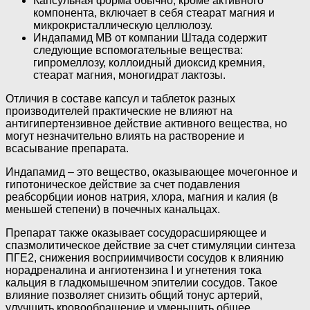
Капсульная форма обычно, кроме активного
компонента, включает в себя стеарат магния и
микрокристаллическую целлюлозу.
Индапамид МВ от компании Штада содержит
следующие вспомогательные вещества:
гипромеллозу, коллоидный диоксид кремния,
стеарат магния, моногидрат лактозы.
Отличия в составе капсул и таблеток разных
производителей практические не влияют на
антигипертензивное действие активного вещества, но
могут незначительно влиять на растворение и
всасывание препарата.
Индапамид – это вещество, оказывающее мочегонное и
гипотоническое действие за счет подавления
реабсорбции ионов натрия, хлора, магния и калия (в
меньшей степени) в почечных канальцах.
Препарат также оказывает сосудорасширяющее и
спазмолитическое действие за счет стимуляции синтеза
ПГЕ2, снижения восприимчивости сосудов к влиянию
норадреналина и ангиотензина I и угнетения тока
кальция в гладкомышечном эпителии сосудов. Такое
влияние позволяет снизить общий тонус артерий,
улучшить кровообращение и уменьшить общее