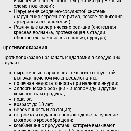
изменения процентного содержания форменных
элементов крови);
Нарушения сердечно-сосудистой системы
(нарушения сердечного ритма, резкое понижение
артериального давления);
Различные аллергические реакции (системная
красная волчанка, протекающая в стадии
обострения, кожные высыпания, пурпура);
Противопоказания
Противопоказано назначать Индапамид в следующих
случаях:
выраженные нарушения печеночных функций,
включая печеночную энцефалопатию;
почечная недостаточность при наличии анурии;
аллергические реакции к индапамиду и другим
компонентам продукта;
подагра;
возраст до 18 лет;
беременность и лактация;
острое или недавно произошедшее нарушение
мозгового кровообращения;
комбинация с продуктами, которые вызывают
увеличение интервала q-t (например, цизаприд);