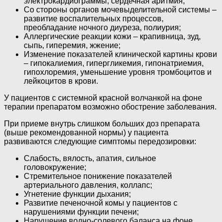
электрокардиограммы, сердечная аритмия;
Со стороны органов мочевыделительной системы –
развитие воспалительных процессов,
преобладание ночного диуреза, полиурия;
Аллергические реакции кожи – крапивница, зуд,
сыпь, гиперемия, жжение;
Изменение показателей клинической картины крови
– гипокалиемия, гипергликемия, гипонатриемия,
гипохлоремия, уменьшение уровня тромбоцитов и
лейкоцитов в крови.
У пациентов с системной красной волчанкой на фоне
терапии препаратом возможно обострение заболевания.
При приеме внутрь слишком больших доз препарата
(выше рекомендованной нормы) у пациента
развиваются следующие симптомы передозировки:
Слабость, вялость, апатия, сильное
головокружение;
Стремительное понижение показателей
артериального давления, коллапс;
Угнетение функции дыхания;
Развитие печеночной комы у пациентов с
нарушениями функции печени;
Нарушение водно-солевого баланса на фоне