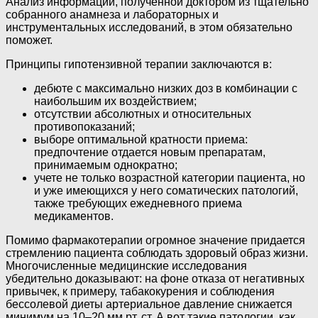
Анализ информации, полученной доктором из тщательно
собранного анамнеза и лабораторных и
инструментальных исследований, в этом обязательно
поможет.
Принципы гипотензивной терапии заключаются в:
дебюте с максимально низких доз в комбинации с
наибольшим их воздействием;
отсутствии абсолютных и относительных
противопоказаний;
выборе оптимальной кратности приема:
предпочтение отдается новым препаратам,
принимаемым однократно;
учете не только возрастной категории пациента, но
и уже имеющихся у него соматических патологий,
также требующих ежедневного приема
медикаментов.
Помимо фармакотерапии огромное значение придается
стремлению пациента соблюдать здоровый образ жизни.
Многочисленные медицинские исследования
убедительно доказывают: на фоне отказа от негативных
привычек, к примеру, табакокурения и соблюдения
бессолевой диеты артериальное давление снижается
минимум на 10–20 мм рт. ст. А вот такие патологии, как