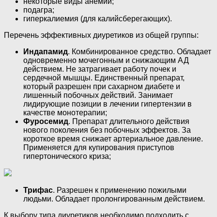
некоторые виды анемии;
подагра;
гиперкалиемия (для калийсберегающих).
Перечень эффективных диуретиков из общей группы:
Индапамид
. Комбинированное средство. Обладает
одновременно мочегонным и снижающим АД
действием. Не затрагивает работу почек и
сердечной мышцы. Единственный препарат,
который разрешен при сахарном диабете и
лишенный побочных действий. Занимает
лидирующие позиции в лечении гипертензии в
качестве монотерапии;
Фуросемид
. Препарат длительного действия
нового поколения без побочных эффектов. За
короткое время снижает артериальное давление.
Применяется для купирования приступов
гипертонического криза;
Трифас
. Разрешен к применению пожилыми
людьми. Обладает пролонгированным действием.
К выбору типа диуретиков необходимо подходить с