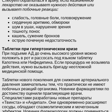
Следует обратиться к врачу, если назначенное
лекарство не оказывает нужного действия или
вызывает побочные реакции:
слабость, головные боли, головокружение
сердечную аритмию, обмороки
шум в ушах, нарушение зрения
тошноту, понос
кашель, сужение бронхов
острую почечную недостаточность
Таблетки при гипертоническом кризе
При подъеме АД до очень высокого уровня можно
положить в рот и рассосать под языком таблетку
Капотена или Нифедипина. Если процедура не возымела
действия, нужно вызывать бригаду неотложной
медицинской помощи.
Таблетки нового поколения для снижения артериального
давления замечательны тем, что практически не имеют
побочных реакций организма. Новинки фармацевтики по
достоинству оценили практикующие врачи.
Специалистами разработаны новые препараты
«Твинста» и «Андипал». Они одновременно расширяют
сосуды, обладают спазмолитическим и мочегонным
эффектом. Новинки фармакологии должны применяться