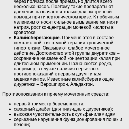
через полчаса после приема, но длится всего
несколько часов. Поэтому такие препараты от
давления назначается только для экстренной
помощи при гипертоническом кризе. К побочным
явлениям относят сильное вымывание магния и
натрия, рост концентрации мочевой кислоты в
кровотоке;
Калийсберегающие.
Применяются в составе
комплексной, системной терапии хронической
гипертензии. Оказывают слабое мочегонное
действие. Достоинство этой группы диуретиков –
сохранение неизменной концентрации калия при
длительном применении. Назначаются редко,
например, в случае наличия серьезных
противопоказаний к первым двум типам
медикаментов. Известные калийсберегающие
диуретики – Верошпирон, Альдактон.
Противопоказания к приему мочегонных средств:
первый триместр беременности;
сахарный диабет (для тиазидных диуретиков);
высокая чувствительность к сульфаниламидам;
серьезные нарушения функционирования почек и
печени;