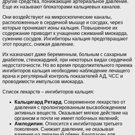
другие средства, понижающие артериальное давление.
Еще их называют блокаторами кальциевых каналов.
Они воздействуют на микроскопические каналы,
расположенные в сердечной мышце и сосудах, через
которые проникают ионы кальция. Повышенное их
содержание приводит к учащению сжиманий миокарда,
сужению сосудов. Ингибиторы кальция предотвращают
этот процесс, снижая давление.
Их назначают даже беременным, больным с сахарным
диабетом, стенокардией, при некоторых видах сердечной
недостаточности. Но во время продолжительного приема
ингибиторов кальция необходимо наблюдение лечащего
врача и регулярный контроль показателей АД, ЧСС и
проводимости импульсов миокарда.
Список лекарств – ингибиторов кальция:
Кальцигард Ретард
. Современное лекарство от
давления с пролонгированным высвобождением
активных веществ. Оказывает мягкое действие на
организм и почти не имеет побочных явлений;
Амлодипин
. Относится к ингибиторам третьего
поколения. Снижает давление, не оказывая
влияния на липидный обмен. Безопасен для