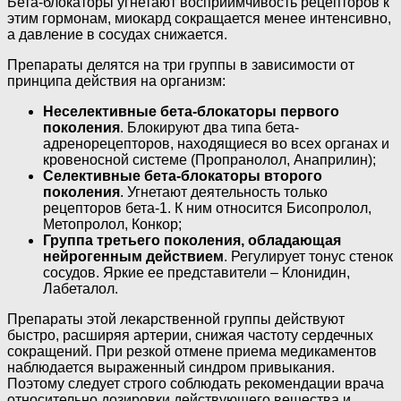
Бета-блокаторы угнетают восприимчивость рецепторов к
этим гормонам, миокард сокращается менее интенсивно,
а давление в сосудах снижается.
Препараты делятся на три группы в зависимости от
принципа действия на организм:
Неселективные бета-блокаторы первого
поколения
. Блокируют два типа бета-
адренорецепторов, находящиеся во всех органах и
кровеносной системе (Пропранолол, Анаприлин);
Селективные бета-блокаторы второго
поколения
. Угнетают деятельность только
рецепторов бета-1. К ним относится Бисопролол,
Метопролол, Конкор;
Группа третьего поколения, обладающая
нейрогенным действием
. Регулирует тонус стенок
сосудов. Яркие ее представители – Клонидин,
Лабеталол.
Препараты этой лекарственной группы действуют
быстро, расширяя артерии, снижая частоту сердечных
сокращений. При резкой отмене приема медикаментов
наблюдается выраженный синдром привыкания.
Поэтому следует строго соблюдать рекомендации врача
относительно дозировки действующего вещества и