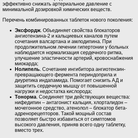
эффективно снижать артериальное давление с
минимальной дозировкой химических веществ.
Перечень комбинированных таблеток нового поколения:
Эксфордж
. Объединяет свойства блокаторов
ангиотензина-2 и кальциевых каналов путем
сочетания валсартана и амлодипина. При
продолжительном лечении гипертонии у больных
наблюдается нормализация сердечного ритма,
улучшение эластичности артерий, кровоснабжения
миокарда;
Нолипель
. Сочетание ингибитора ангиотензин-
превращающего фермента периндоприла и
диуретика индапамида. Помогает снизить АД и
защитить сердечную мышцу от повышенной
нагрузки и недостатка кислорода;
Тонорма
. Соединяет три действующих вещества:
нифедипин – антагонист кальция, хлорталидон –
мочегонное средство, атенолол – блокатор бета-
адренорецепторов. Такой мощный состав
позволяет быстро избавиться от симптомов
высокого давления, приняв всего одну таблетку,
вместо трех.