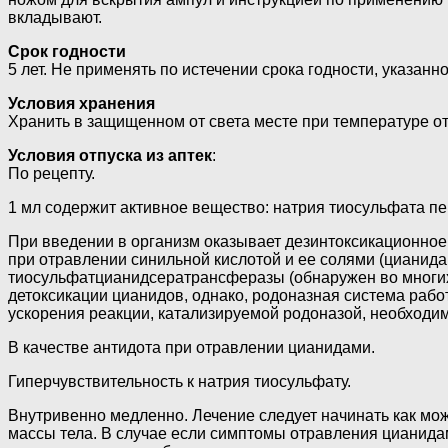
вкладывают.
Срок годности
5 лет. Не применять по истечении срока годности, указанно
Условия хранения
Хранить в защищенном от света месте при температуре от 
Условия отпуска из аптек
:
По рецепту.
1 мл содержит активное вещество: натрия тиосульфата пе
При введении в организм оказывает дезинтоксикационное
при отравлении синильной кислотой и ее солями (цианид
тиосульфатцианидсератрансферазы (обнаружен во многих 
детоксикации цианидов, однако, родоназная система работ
ускорения реакции, катализируемой родоназой, необходи
В качестве антидота при отравлении цианидами.
Гиперчувствительность к натрия тиосульфату.
Внутривенно медленно. Лечение следует начинать как можн
массы тела. В случае если симптомы отравления цианида