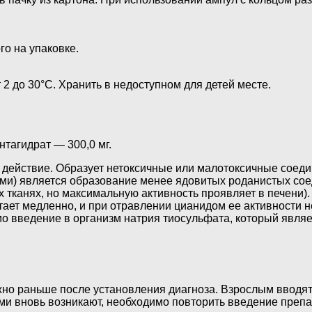
го на упаковке.
2 до 30°С. Хранить в недоступном для детей месте.
нтагидрат — 300,0 мг.
 действие. Образует нетоксичные или малотоксичные соед
ами) является образование менее ядовитых роданистых со
тканях, но максимальную активность проявляет в печени).
ает медленно, и при отравлении цианидом ее активности не
мо введение в организм натрия тиосульфата, который явля
о раньше после установления диагноза. Взрослым вводят в 
ми вновь возникают, необходимо повторить введение препа