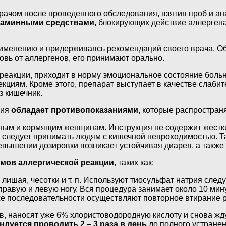
рачом после проведенного обследования, взятия проб и ан
стаминными средствами
, блокирующих действие аллерген
именению и придерживаясь рекомендаций своего врача. Обы
овь от аллергенов, его принимают орально.
реакции, приходит в норму эмоциональное состояние больн
циям. Кроме этого, препарат выступает в качестве слабит
з кишечник.
рия
обладает противопоказаниями
, которые распростран
ым и кормящим женщинам. Инструкция не содержит жесткие 
ью следует принимать людям с кишечной непроходимостью.
евышении дозировки возникает устойчивая диарея, а также
мов аллергической реакции
, таких как:
лишая, чесотки и т. п. Используют тиосульфат натрия сле
правую и левую ногу. Вся процедура занимает около 10 мину
же последовательности осуществляют повторное втирание р
в, наносят уже 6% хлористоводородную кислоту и снова жд
ндуется проводить 2 – 3 раза в день
до полного устранен