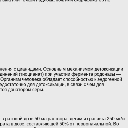
инения с цианидами. Основным механизмом детоксикации
единений (тиоцианат) при участии фермента родоназы —
 Организм человека обладает способностью к эндогенной
достаточно для детоксикации, в связи с чем для
ется донатором серы.
разовой дозе 50 мл раствора, детям из расчета 250 мг/кг
рата в дозе, составляющей 50% от первоначальной. Во