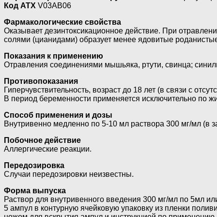
Код ATX
V03AB06
Фармакологические свойства
Оказывает дезинтоксикационное действие. При отравлени
солями (цианидами) образует менее ядовитые роданисты
Показания к применению
Отравления соединениями мышьяка, ртути, свинца; синиль
Противопоказания
Гиперчувствительность, возраст до 18 лет (в связи с отсу
В период беременности применяется исключительно по ж
Способ применения и дозы
Внутривенно медленно по 5-10 мл раствора 300 мг/мл (в з
Побочное действие
Аллергические реакции.
Передозировка
Случаи передозировки неизвестны.
Форма выпуска
Раствор для внутривенного введения 300 мг/мл по 5мл или
5 ампул в контурную ячейковую упаковку из пленки поли
ножом для вскрытия ампул и инструкцией по применению в