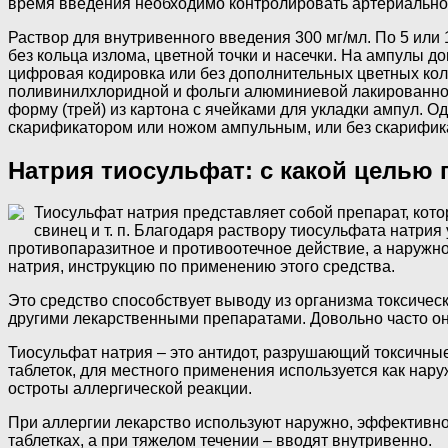
время введения необходимо контролировать артериальное
Раствор для внутривенного введения 300 мг/мл. По 5 или 
без кольца излома, цветной точки и насечки. На ампулы д
цифровая кодировка или без дополнительных цветных коле
поливинилхлоридной и фольги алюминиевой лакированной 
форму (трей) из картона с ячейками для укладки ампул. 
скарификатором или ножом ампульным, или без скарифика
Натрия тиосульфат: с какой целью
Тиосульфат натрия представляет собой препарат, кот
свинец и т. п. Благодаря раствору тиосульфата натрия
противопаразитное и противоотечное действие, а наружно
натрия, инструкцию по применению этого средства.
Это средство способствует выводу из организма токсическ
другими лекарственными препаратами. Довольно часто о
Тиосульфат натрия – это антидот, разрушающий токсичны
таблеток, для местного применения используется как нару
остроты аллергической реакции.
При аллергии лекарство используют наружно, эффективно 
таблетках, а при тяжелом течении – вводят внутривенно.