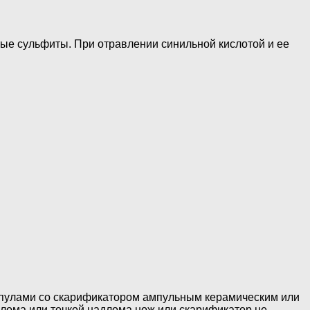
ые сульфиты. При отравлении синильной кислотой и ее
ампулами со скарификатором ампульным керамическим или
злома или точкой надлома нож или скарификатор не