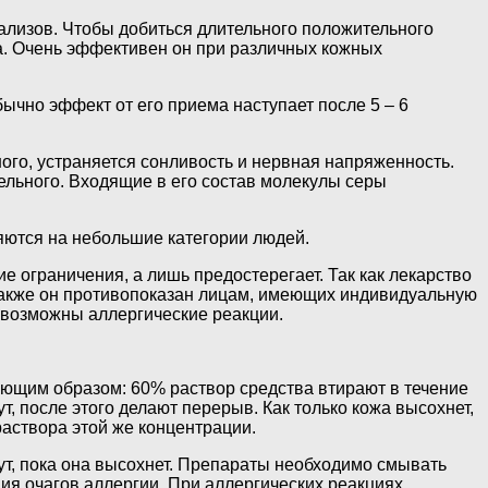
ализов. Чтобы добиться длительного положительного
а. Очень эффективен он при различных кожных
чно эффект от его приема наступает после 5 – 6
ого, устраняется сонливость и нервная напряженность.
ельного. Входящие в его состав молекулы серы
яются на небольшие категории людей.
ограничения, а лишь предостерегает. Так как лекарство
 Также он противопоказан лицам, имеющих индивидуальную
 возможны аллергические реакции.
дующим образом: 60% раствор средства втирают в течение
т, после этого делают перерыв. Как только кожа высохнет,
аствора этой же концентрации.
ут, пока она высохнет. Препараты необходимо смывать
ия очагов аллергии. При аллергических реакциях