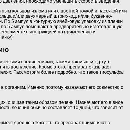
о давления, необходимо уменьшить скорость введения.
етным кольцом излома или с цветной точкой и насечкой или
ольца и/или двухмерный штрих-код, и/или буквенно-
. По 5 ампул в контурную ячейковую упаковку из пленки
 по 5 ампул помещают в предварительно изготовленную
треев вместе с инструкцией по применению и
ачку).
нию
ческими соединениями, такими как мышьяк, ртуть,
снять воспаление. Кроме этого, препарат оказывает
телях. Рассмотрим более подробно, что такое тиосульфат
 в организм. Именно поэтому назначают его совместно с
х, очищая таким образом печень. Назначают его в виде
ость лечения обычно составляет 10 дней, что зависит от
 имеет среднюю тяжесть, то препарат применяют в