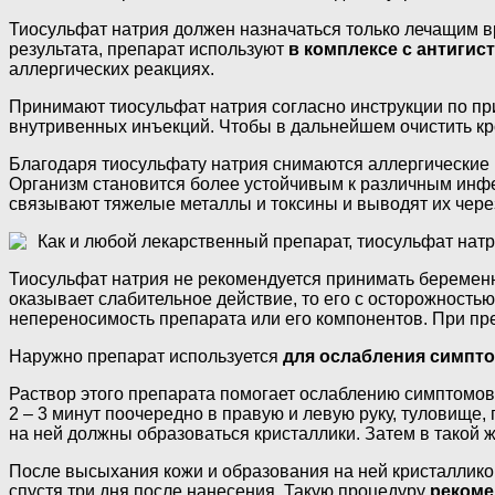
Тиосульфат натрия должен назначаться только лечащим в
результата, препарат используют
в комплексе с антиги
аллергических реакциях.
Принимают тиосульфат натрия согласно инструкции по пр
внутривенных инъекций. Чтобы в дальнейшем очистить кр
Благодаря тиосульфату натрия снимаются аллергические 
Организм становится более устойчивым к различным инфек
связывают тяжелые металлы и токсины и выводят их чере
Как и любой лекарственный препарат, тиосульфат нат
Тиосульфат натрия не рекомендуется принимать беременн
оказывает слабительное действие, то его с осторожност
непереносимость препарата или его компонентов. При пр
Наружно препарат используется
для ослабления симпто
Раствор этого препарата помогает ослаблению симптомов 
2 – 3 минут поочередно в правую и левую руку, туловище, 
на ней должны образоваться кристаллики. Затем в такой 
После высыхания кожи и образования на ней кристаллико
спустя три дня после нанесения. Такую процедуру
рекоме