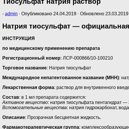
Тиосульфат натрия раствор
-
admin
· Опубликовано
24.04.2019
· Обновлено
23.03.2019
Натрия тиосульфат — официальная
ИНСТРУКЦИЯ
по медицинскому применению препарата
Регистрационный номер
: ЛСР-000866/10-100210
Торговое название
: Натрия тиосульфат
Международное непатентованное название (МНН)
: на
Лекарственная форма
: раствор для внутривенного введ
Состав
: в 1 мл препарата содержится:
Активное вещество
: натрия тиосульфата пентагидрат — 
Вспомогательные вещества
: натрия гидрокарбонат, вод
Описание
: Прозрачная бесцветная жидкость.
Фармакотерапевтическая группа
: комплексообразующе