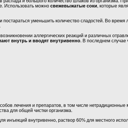
 распада и большого количество шлаков из организма. При
ше. Использовать можно
свежевыжатые соки
, которые яв
 и постараться уменьшить количество сладостей. Во время 
.
 возникновении аллергических реакций и различных отрав
ают внутрь и вводят внутривенно
. В последнем случае
собов лечения и препаратов, в том числе нетрадиционные 
ства для общей чистки организма.
для инъекций внутривенно, раствор 60% для местного испо