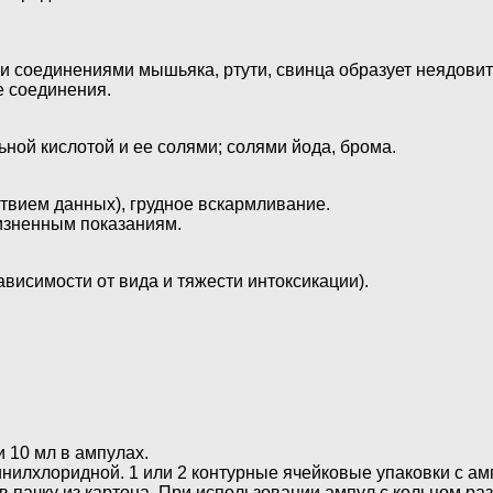
и соединениями мышьяка, ртути, свинца образует неядовит
е соединения.
ной кислотой и ее солями; солями йода, брома.
тствием данных), грудное вскармливание.
изненным показаниям.
ависимости от вида и тяжести интоксикации).
 10 мл в ампулах.
винилхлоридной. 1 или 2 контурные ячейковые упаковки с 
 пачку из картона. При использовании ампул с кольцом ра