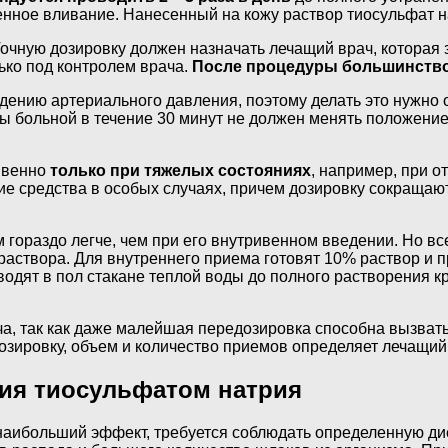
нное вливание. Нанесенный на кожу раствор тиосульфат н
чную дозировку должен назначать лечащий врач, которая за
ько под контролем врача.
После процедуры большинств
дению артериального давления, поэтому делать это нужно 
больной в течение 30 минут не должен менять положение 
ивенно
только при тяжелых состояниях
, например, при 
 средства в особых случаях, причем дозировку сокращают 
гораздо легче, чем при его внутривенном введении. Но вс
аствора. Для внутреннего приема готовят 10% раствор и пр
водят в пол стакане теплой воды до полного растворения к
а, так как даже малейшая передозировка способна вызвать
озировку, объем и количество приемов определяет лечащий
ия тиосульфатом натрия
ибольший эффект, требуется соблюдать определенную диету