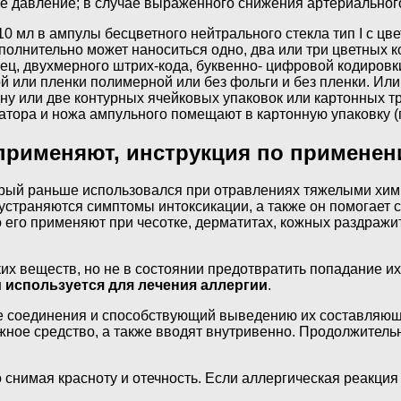
 давление; в случае выраженного снижения артериальног
10 мл в ампулы бесцветного нейтрального стекла тип I с цв
ополнительно может наноситься одно, два или три цветных к
ц, двухмерного штрих-кода, буквенно- цифровой кодировки
или пленки полимерной или без фольги и без пленки. Или
Одну или две контурных ячейковых упаковок или картонных 
тора и ножа ампульного помещают в картонную упаковку (п
 применяют, инструкция по примене
орый раньше использовался при отравлениях тяжелыми хими
 устраняются симптомы интоксикации, а также он помогает 
 его применяют при чесотке, дерматитах, кожных раздражи
их веществ, но не в состоянии предотвратить попадание их
н
используется для лечения аллергии
.
е соединения и способствующий выведению их составляющи
жное средство, а также вводят внутривенно. Продолжительн
снимая красноту и отечность. Если аллергическая реакция