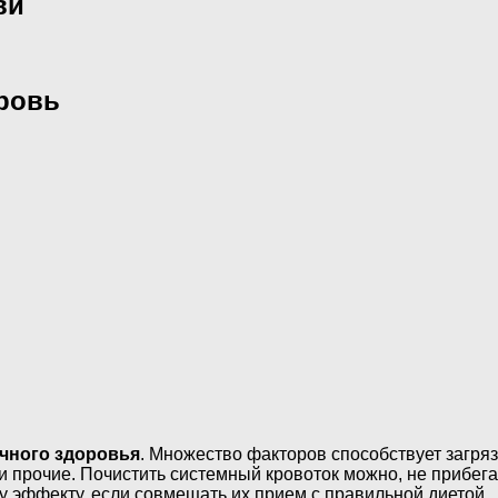
ви
ровь
ичного здоровья
. Множество факторов способствует загря
 прочие. Почистить системный кровоток можно, не прибега
 эффекту, если совмещать их прием с правильной диетой.