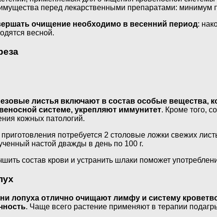
имущества перед лекарственными препаратами: минимум п
ершать очищение необходимо в весенний период
: на
одятся весной.
реза
езовые листья включают в состав особые вещества, к
веносной системе, укрепляют иммунитет
. Кроме того, 
ения кожных патологий.
 приготовления потребуется 2 столовые ложки свежих лист
ученный настой дважды в день по 100 г.
чшить состав крови и устранить шлаки поможет употребление 
пух
ни лопуха отлично очищают лимфу и систему кроветво
чность
. Чаще всего растение применяют в терапии подагр