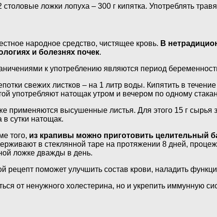
2 столовые ложки лопуха – 300 г кипятка. Употреблять трав
естное народное средство, чистящее кровь.
В нетрадицио
ологиях и болезнях почек
.
аничениями к употреблению являются период беременност
епотки свежих листков – на 1 литр воды. Кипятить в течени
той употребляют натощак утром и вечером по одному стакан
же применяются высушенные листья. Для этого 15 г сырья з
а в сутки натощак.
ме того,
из крапивы можно приготовить целительный б
ерживают в стеклянной таре на протяжении 8 дней, процежи
ной ложке дважды в день.
ой рецепт поможет улучшить состав крови, наладить функцию
ься от ненужного холестерина, но и укрепить иммунную сис