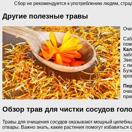
Сбор не рекомендуется к употреблению людям, стр
Другие полезные травы
Очи
Саб
пом
Кал
заб
Зве
с л
Буз
кро
Пер
очи
при
Обзор трав для чистки сосудов гол
Травы для очищения сосудов оказывают мощный целебный 
отвары. Важно знать, какие растения помогут избавиться 