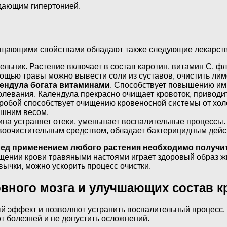
адающим гипертонией.
щающими свойствами обладают также следующие лекарств
ельник. Растение включает в состав каротин, витамин C, ф
ощью травы можно вывести соли из суставов, очистить лимф
ендула богата витаминами
. Способствует повышению им
олевания. Календула прекрасно очищает кровоток, приводит
робой способствует очищению кровеносной системы от хол
ишним весом.
ина устраняет отеки, уменьшает воспалительные процессы
воочистительным средством, обладает бактерицидным дейс
ед применением любого растения необходимо получит
щении крови травяными настоями играет здоровый образ ж
вычки, можно ускорить процесс очистки.
овного мозга и улучшающих состав к
эффект и позволяют устранить воспалительный процесс. Д
от болезней и не допустить осложнений.