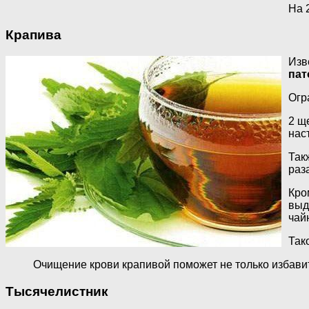
На 
Крапива
Изв
пат
Огр
2 щ
нас
Так
раз
Кро
выд
чай
Так
Очищение крови крапивой поможет не только избавит
Тысячелистник