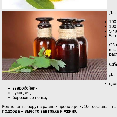
Для
100
100
5 г 
5 г
Сбо
в з
рас
Сб
Для
цве
зверобойник;
сухоцвет;
березовые почки;
Компоненты берут в равных пропорциях. 10 г состава – на
подхода – вместо завтрака и ужина
.