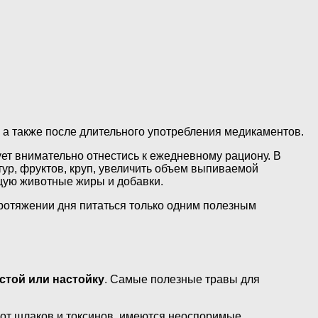
 а также после длительного употребления медикаментов.
ет внимательно отнестись к ежедневному рациону. В
ур, фруктов, круп, увеличить объем выпиваемой
ащую животные жиры и добавки.
протяжении дня питаться только одним полезным
стой или настойку
. Самые полезные травы для
от шлаков и токсинов, имеются неоспоримые