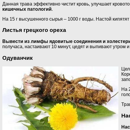
Данная трава эффективно чистит кровь, улучшает кровот
кишечных патологий
.
На 15 г высушенного сырья – 1000 г воды. Настой кипятят
Листья грецкого ореха
Вывести из лимфы ядовитые соединения и холестерин
получаса, настаивают 10 минут, цедят и выпивают утром и
Одуванчик
Цел
Кор
зап
На 
гол
Тра
На
Нас