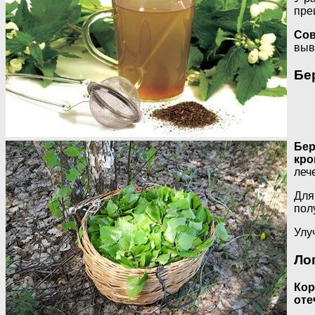
пре
Сов
выв
Бе
Бер
кро
леч
Для
пол
Улу
Ло
Кор
оте