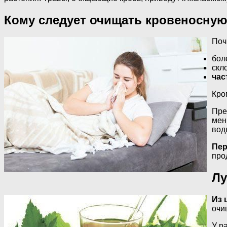
Кому следует очищать кровеносную
Поч
бол
скл
час
Кро
Пре
мен
вод
Пер
про
Лу
Из 
очи
У р