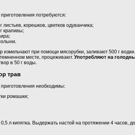
 приготовления потребуются:
 г листьев, корешков, цветков одуванчика;
 г крапивы;
аира;
 полыни.
р измельчают при помощи мясорубки, заливают 500 г водк
атемненном месте, процеживают.
Употребляют на голодн
твор в 50 г воды.
ор трав
 приготовления необходимы:
тки ромашки;
 0,5 л кипятка. Выдержать настой на протяжении 4 часов, д