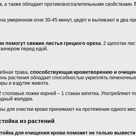
ок, а также обладает противовоспалительными свойствами.
 на умеренном огне 30-45 минут, цедят и выпивают в два пр
 помогут свежие листья грецкого ореха
. 2 щепотки лис
 вечером перед едой.
ебная трава,
способствующая кроветворению и очищен
ень растения обладает способностью укреплять печеночные 
оры и вздутие живота.
2 столовые ложки корней – 1 стакан кипятка. Употребляют п
одный желудок.
вы для очистки крови принимают на протяжении одного меся
стойка из растений
тойка для очищения крови поможет не только вывести 