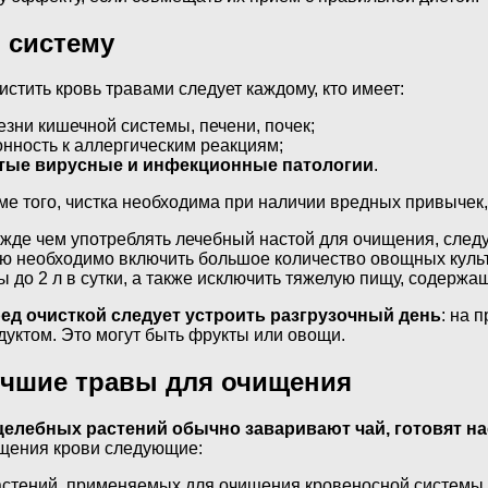
 систему
истить кровь травами следует каждому, кто имеет:
езни кишечной системы, печени, почек;
онность к аллергическим реакциям;
тые вирусные и инфекционные патологии
.
ме того, чистка необходима при наличии вредных привычек,
жде чем употреблять лечебный настой для очищения, следу
ю необходимо включить большое количество овощных культ
ы до 2 л в сутки, а также исключить тяжелую пищу, содерж
ед очисткой следует устроить разгрузочный день
: на 
дуктом. Это могут быть фрукты или овощи.
чшие травы для очищения
целебных растений обычно заваривают чай, готовят на
щения крови следующие:
астений, применяемых для очищения кровеносной системы 