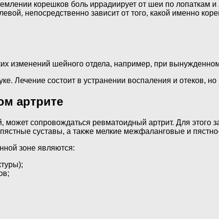
млении корешков боль иррадиирует от шеи по лопаткам и л
и левой, непосредственно зависит от того, какой именно ко
ких изменений шейного отдела, например, при вынужденном
ке. Лечение состоит в устранении воспаления и отеков, но
ом артрите
ой, может сопровождаться ревматоидный артрит. Для этого 
запястные суставы, а также мелкие межфаланговые и пяст
нной зоне являются:
туры);
ов;