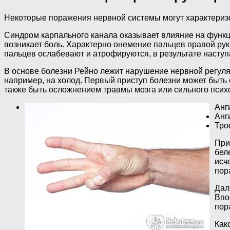
Некоторые поражения нервной системы могут характеризо
Синдром карпального канала оказывает влияние на функц
возникает боль. Характерно онемение пальцев правой ру
пальцев ослабевают и атрофируются, в результате наступ
В основе болезни Рейно лежит нарушение нервной регуляц
например, на холод. Первый приступ болезни может быт
также быть осложнением травмы мозга или сильного псих
Анг
Анг
Тро
При
бел
исч
пор
Дал
Впо
пор
Как