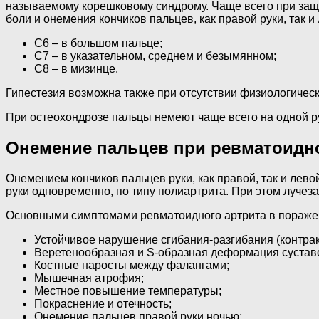
называемому корешковому синдрому. Чаще всего при заще
боли и онемения кончиков пальцев, как правой руки, так 
С6 – в большом пальце;
С7 – в указательном, среднем и безымянном;
С8 – в мизинце.
Гипестезия возможна также при отсутствии физиологичес
При остеохондрозе пальцы немеют чаще всего на одной ру
Онемение пальцев при ревматоидн
Онемением кончиков пальцев руки, как правой, так и лев
руки одновременно, по типу полиартрита. При этом луче
Основными симптомами ревматоидного артрита в пораже
Устойчивое нарушение сгибания-разгибания (контрак
Веретенообразная и S-образная деформация сустав
Костные наросты между фалангами;
Мышечная атрофия;
Местное повышение температуры;
Покраснение и отечность;
Онемение пальцев правой руки ночью;