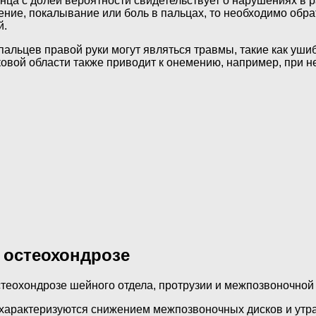
нца с долей вероятности свидетельствует о нарушениях в р
ние, покалывание или боль в пальцах, то необходимо обрат
й.
альцев правой руки могут являться травмы, такие как уши
вой области также приводит к онемению, например, при н
 остеохондрозе
теохондрозе шейного отдела, протрузии и межпозвоночной
арактеризуются снижением межпозвоночных дисков и утрат