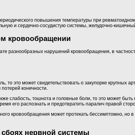
 периодического повышения температуры при ревматоидном 
ьную и сердечно-сосудистую системы, желудочно-кишечный 
ом кровообращении
тате разнообразных нарушений кровообращения, в частност
ль, то это может свидетельствовать о закупорке крупных 
 потерей конечности.
акже слабость, тошнота и головные боли, то это может быт
время его распознать и предотвратить паралич правой стор
ьного кровообращения может протекать бессимптомно, но 
 сбоях нервной системы