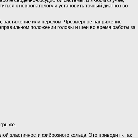
аботе сердечно-сосудистой системы. В любом случае,
иться к невропатологу и установить точный диагноз во
б, растяжение или перелом. Чрезмерное напряжение
еправильном положении головы и шеи во время работы за
 грыже.
ой эластичности фиброзного кольца. Это приводит к так