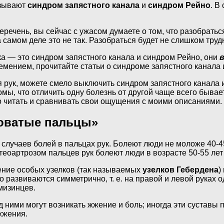
ызывают
синдром запястного канала
и
синдром Рейно
. В
чень, вы сейчас с ужасом думаете о том, что разобраться 
 самом деле это не так. Разобраться будет не слишком труд
а — это синдром запястного канала и синдром Рейно, они
онемением, прочитайте статьи о синдроме запястного канала
ия рук, можете смело выключить синдром запястного канала
ы, что отличить одну болезнь от другой чаще всего бывает
 читать и сравнивать свои ощущения с моими описаниями. 
ловатые пальцы»
 случаев болей в пальцах рук. Болеют люди не моложе 40-4
стеоартрозом пальцев рук болеют люди в возрасте 50-55 л
ение особых узелков (так называемых
узелков Гебердена
)
 развиваются симметрично, т. е. на правой и левой руках о
мизинцев.
 ними могут возникать жжение и боль; иногда эти суставы
жжения.