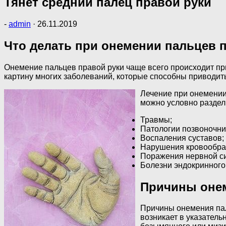
Тянет средний палец правой руки
-
admin
·
26.11.2019
Что делать при онемении пальцев 
Онемение пальцев правой руки чаще всего происходит пр
картину многих заболеваний, которые способны приводить
Лечение при онемении
можно условно раздел
Травмы;
Патологии позвоночни
Воспаления суставов;
Нарушения кровообра
Поражения нервной с
Болезни эндокринного
Причины онем
Причины онемения пал
возникает в указатель