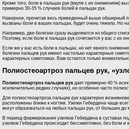
Кроме того, боли в пальцах рук (вкупе с их онемением) в
примерно 30-35 % случаев болей в пальцах рук.
Наверное, прочитав весь приведенный выше обширный пере
вызваны боли в ваших палъцах, будет очень тяжело. Но на
Например, две болезни сразу выделяются из общего списк
Поэтому, если боли в пальцах рук сочетаются у вас с их 
Если же у вас есть боли в пальцах, но нет явного онемен
болезни пальцев рук имеют настолько характерные симптом
характерных симптомах. Вам остается только внимательно
Полиостеоартроз пальцев рук, «уз
Полиостеоартроз пальцев рук
дает примерно 40 % всех
исключительно редких случаях), но особенно часто полио
Для полиостеоартроза пальцев рук характерно возникнов
расположены ближе к ногтям. Узелки Гебердена чаще всего
могут образоваться на любых пальцах рук, от больших до 
В период формирования узелков Гебердена в суставах под
узелков Гебердена происходит бессимптомно, без боли и 