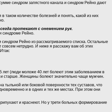
 сумме синдром запястного канала и синдром Рейно дают
в таком количестве болезней и понять, какой из них
но.
всегда протекают с онемением рук
.
 и синдроме Рейно.
 и синдром Рейно из рассматриваемого списка. Остальные
 совсем нетрудно. И ниже я расскажу вам об этих
Итак:
5 лет (люди моложе 40 лет болеют этим заболеванием в
ет и старше. Женщины болеют значительно чаще мужчин.
 на тыльной или боковой поверхности тех суставов, что
дновременно и в одних и тех же местах. При этом они
 припухают и краснеют. Но у трети больных формирование