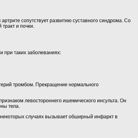
артрите сопутствует развитию суставного синдрома. Со
тракт и почки.
и при таких заболеваниях:
артерий тромбом. Прекращение нормального
ь признаком левостороннего ишемического инсульта. Он
оны тела.
в некоторых случаях вызывает обширный инфаркт в