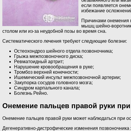
безымянного или мизи
если появляется онеме
избежание осложнени
Причинами онемения п
мышц шейно-воротнико
столом или из-за неудобной позы во время сна.
Систематического лечения требуют следующие болезни:
Остеохондроз шейного отдела позвоночника;
Грыжа межпозвоночного диска;
Ревматоидный артрит;
Нарушение кровообращения в руке;
Тромбоз верхней конечности;
Ишемический инсульт межпозвоночной артерии;
Закупорка сосудов головного мозга;
Синдром карпального канала;
Болезнь Рейно.
Онемение пальцев правой руки при
Онемение пальцев правой руки может наблюдаться при ос
Дегенеративно-дистрофические изменения позвоночника х