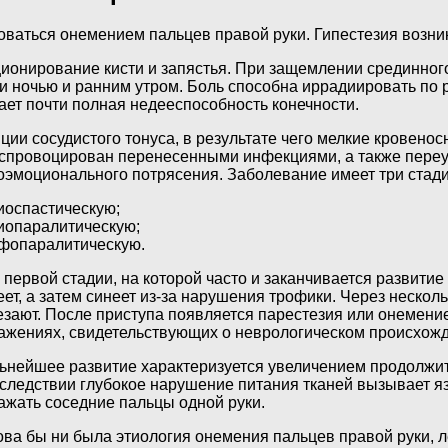
ваться онемением пальцев правой руки. Гипестезия возник
ионирование кисти и запястья. При защемлении срединного
ки ночью и ранним утром. Боль способна иррадиировать по
ает почти полная недееспособность конечности.
ии сосудистого тонуса, в результате чего мелкие кровено
ь спровоцирован перенесенными инфекциями, а также пере
оэмоционального потрясения. Заболевание имеет три стади
иоспастическую;
иопаралитическую;
фопаралитическую.
 первой стадии, на которой часто и заканчивается развитие
еет, а затем синеет из-за нарушения трофики. Через неско
езают. После приступа появляется парестезия или онемени
ажениях, свидетельствующих о неврологическом происхожд
ьнейшее развитие характеризуется увеличением продолжите
следствии глубокое нарушение питания тканей вызывает язв
ажать соседние пальцы одной руки.
ова бы ни была этиология онемения пальцев правой руки, 