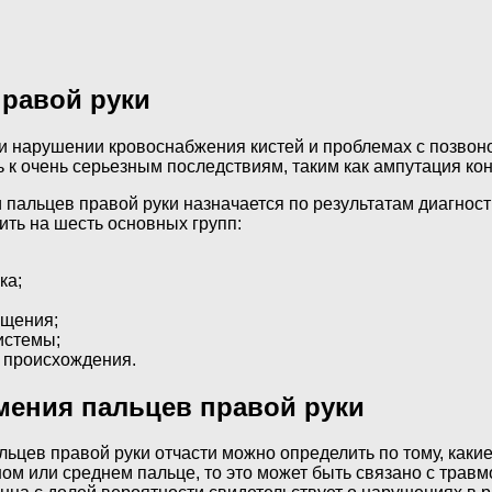
правой руки
и нарушении кровоснабжения кистей и проблемах с позвоно
 к очень серьезным последствиям, таким как ампутация кон
 пальцев правой руки назначается по результатам диагно
ить на шесть основных групп:
ка;
щения;
истемы;
 происхождения.
ения пальцев правой руки
ьцев правой руки отчасти можно определить по тому, каки
ном или среднем пальце, то это может быть связано с трав