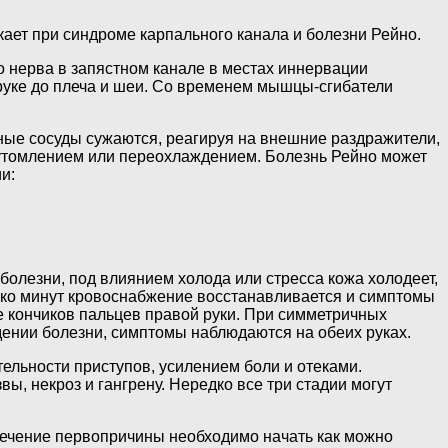
ает при синдроме карпального канала и болезни Рейно.
 нерва в запястном канале в местах иннервации
 руке до плеча и шеи. Со временем мышцы-сгибатели
сные сосуды сужаются, реагируя на внешние раздражители,
утомлением или переохлаждением. Болезнь Рейно может
и:
 болезни, под влиянием холода или стресса кожа холодеет,
лько минут кровоснабжение восстанавливается и симптомы
е кончиков пальцев правой руки. При симметричных
ении болезни, симптомы наблюдаются на обеих руках.
льности приступов, усилением боли и отеками.
ы, некроз и гангрену. Нередко все три стадии могут
лечение первопричины необходимо начать как можно