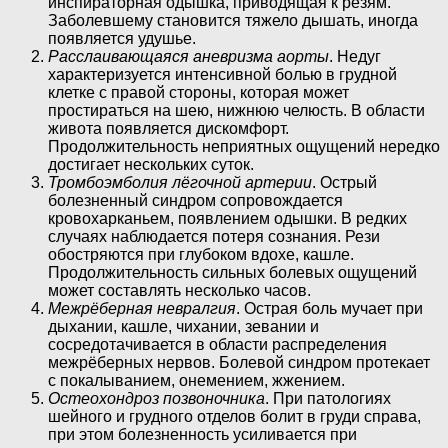
инспираторная одышка, приводящая к резям.
Заболевшему становится тяжело дышать, иногда
появляется удушье.
Расслаивающаяся аневризма аорты
. Недуг
характеризуется интенсивной болью в грудной
клетке с правой стороны, которая может
простираться на шею, нижнюю челюсть. В области
живота появляется дискомфорт.
Продолжительность неприятных ощущений нередко
достигает нескольких суток.
Тромбоэмболия лёгочной артерии
. Острый
болезненный синдром сопровождается
кровохарканьем, появлением одышки. В редких
случаях наблюдается потеря сознания. Рези
обостряются при глубоком вдохе, кашле.
Продолжительность сильных болевых ощущений
может составлять несколько часов.
Межрёберная невралгия
. Острая боль мучает при
дыхании, кашле, чихании, зевании и
сосредотачивается в области распределения
межрёберных нервов. Болевой синдром протекает
с покалыванием, онемением, жжением.
Остеохондроз позвоночника
. При патологиях
шейного и грудного отделов болит в груди справа,
при этом болезненность усиливается при