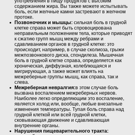
употребления в пищу продуктов с высоким
содержанием жира. Вы также можете испытывать
боль, если желчные камни застревают в желчном
протоке.
Позвоночник и мышцы:
сильная боль в грудной
клетке справа может быть спровоцирована
неправильным положением тела, которые приводят
к сжатию групп мышц между ребрами и
сдавливанием органов в грудной клетке: это
происходит, например, в случае сколиоза, грыжи
межпозвонкового диска, спондилеза. Мышечная
боль в грудной клетке справа, определяется как
хроническая, диффузная, колеблющаяся и
мигрирующая, а также может влиять на
межреберные группы мышц, как справа, так и
слева.
Межреберная невралгия:
в этом случае боль
вызвана воспалением межреберных нервов.
Наиболее легко определяющим это воспаление,
является холод или, вообще, любые внезапные
изменения температуры. Тупая боль справа над
грудной клеткой или всей грудной клетки,
сковывающая движение и сдавливающая
внутренние органы.
Нарушения пищеварительного тракта: