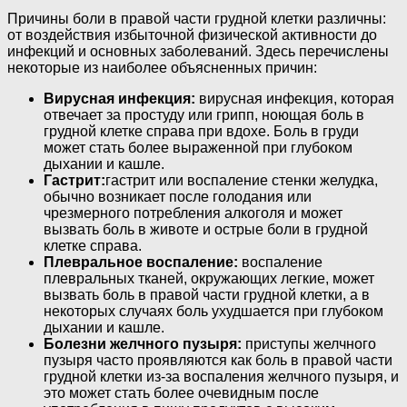
Причины боли в правой части грудной клетки различны:
от воздействия избыточной физической активности до
инфекций и основных заболеваний. Здесь перечислены
некоторые из наиболее объясненных причин:
Вирусная инфекция:
вирусная инфекция, которая
отвечает за простуду или грипп, ноющая боль в
грудной клетке справа при вдохе. Боль в груди
может стать более выраженной при глубоком
дыхании и кашле.
Гастрит:
гастрит или воспаление стенки желудка,
обычно возникает после голодания или
чрезмерного потребления алкоголя и может
вызвать боль в животе и острые боли в грудной
клетке справа.
Плевральное воспаление:
воспаление
плевральных тканей, окружающих легкие, может
вызвать боль в правой части грудной клетки, а в
некоторых случаях боль ухудшается при глубоком
дыхании и кашле.
Болезни желчного пузыря:
приступы желчного
пузыря часто проявляются как боль в правой части
грудной клетки из-за воспаления желчного пузыря, и
это может стать более очевидным после