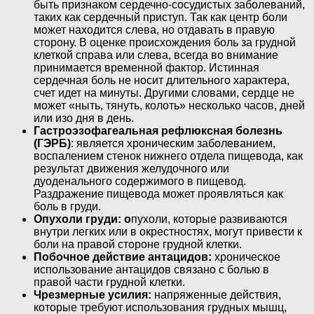
быть признаком сердечно-сосудистых заболеваний,
таких как сердечный приступ. Так как центр боли
может находится слева, но отдавать в правую
сторону. В оценке происхождения боль за грудной
клеткой справа или слева, всегда во внимание
принимается временной фактор. Истинная
сердечная боль не носит длительного характера,
счет идет на минуты. Другими словами, сердце не
может «ныть, тянуть, колоть» несколько часов, дней
или изо дня в день.
Гастроэзофагеальная рефлюксная болезнь
(ГЭРБ)
: является хроническим заболеванием,
воспалением стенок нижнего отдела пищевода, как
результат движения желудочного или
дуоденального содержимого в пищевод.
Раздражение пищевода может проявляться как
боль в груди.
Опухоли груди: о
пухоли, которые развиваются
внутри легких или в окрестностях, могут привести к
боли на правой стороне грудной клетки.
Побочное действие антацидов:
хроническое
использование антацидов связано с болью в
правой части грудной клетки.
Чрезмерные усилия:
напряженные действия,
которые требуют использования грудных мышц,