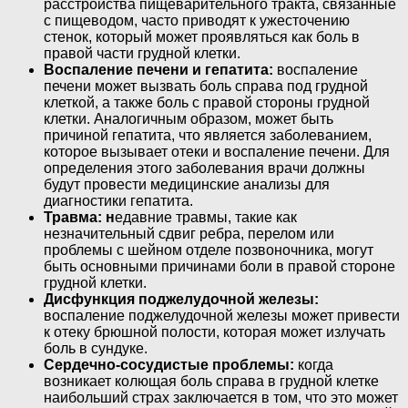
расстройства пищеварительного тракта, связанные
с пищеводом, часто приводят к ужесточению
стенок, который может проявляться как боль в
правой части грудной клетки.
Воспаление печени и гепатита:
воспаление
печени может вызвать боль справа под грудной
клеткой, а также боль с правой стороны грудной
клетки. Аналогичным образом, может быть
причиной гепатита, что является заболеванием,
которое вызывает отеки и воспаление печени. Для
определения этого заболевания врачи должны
будут провести медицинские анализы для
диагностики гепатита.
Травма: н
едавние травмы, такие как
незначительный сдвиг ребра, перелом или
проблемы с шейном отделе позвоночника, могут
быть основными причинами боли в правой стороне
грудной клетки.
Дисфункция поджелудочной железы:
воспаление поджелудочной железы может привести
к отеку брюшной полости, которая может излучать
боль в сундуке.
Сердечно-сосудистые проблемы:
когда
возникает колющая боль справа в грудной клетке
наибольший страх заключается в том, что это может