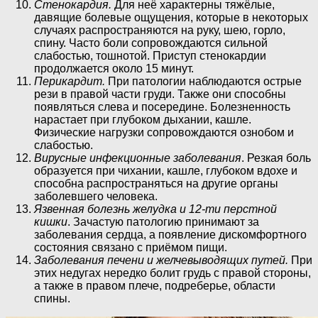
Стенокардия.
Для неё характерны тяжёлые,
давящие болевые ощущения, которые в некоторых
случаях распространяются на руку, шею, горло,
спину. Часто боли сопровождаются сильной
слабостью, тошнотой. Приступ стенокардии
продолжается около 15 минут.
Перикардит.
При патологии наблюдаются острые
рези в правой части груди. Также они способны
появляться слева и посередине. Болезненность
нарастает при глубоком дыхании, кашле.
Физические нагрузки сопровождаются ознобом и
слабостью.
Вирусные инфекционные заболевания
. Резкая боль
образуется при чихании, кашле, глубоком вдохе и
способна распространяться на другие органы
заболевшего человека.
Язвенная болезнь желудка и 12-ти перстной
кишки
. Зачастую патологию принимают за
заболевания сердца, а появление дискомфортного
состояния связано с приёмом пищи.
Заболевания печени и желчевыводящих путей.
При
этих недугах нередко болит грудь с правой стороны,
а также в правом плече, подреберье, области
спины.