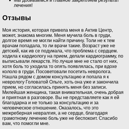
Мы добиваемся и главное закрепляем результат
лечения!
Отзывы
Моя история, которая привела меня в Актив Центр,
может, знакома многим. Меня мучила боль в груди,
долгое время не могли найти причину. Толи не к тем
врачам попадала, то ли врачи такие. Возраст уже не
детский, как ив се подумала, что проблема с сердцем.
ходила к кардиологу на прием, делали кардиограмму, по
выписывали лекарств. Но лучше мне не стало от них,
хотя боль то уходила то опять появлялась, при вдохе
кололо в груди. Посоветовали посетить невролога.
Нашла рядом с домом консультацию и попала я к
неврологу Головатой Ольге, хоть она уже и закончила
прием, но согласилась принять меня без записи.
Милейшая женщина, такая внимательная, очень добрая
и приятная в разговоре. Вы не представляете как я ей
благодарна и не только за консультацию и за
человеческое отношение. Оказалось, что это
межреберная невралгия, а не сердце, благодаря
грамотному лечению боль уже не беспокоит. Спасибо
вам, что помогли мне.