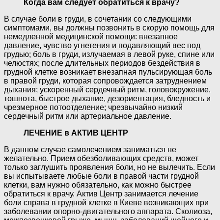
Когда вам следует обратиться к врачу?
В случае боли в груди, в сочетании со следующими
симптомами, вы должны позвонить в скорую помощь для
немедленной медицинской помощи: внезапное
давление, чувство угнетения и подавляющий вес под
грудью; боль в груди, излучаемая в левой руке, спине или
челюстях; после длительных периодов бездействия в
грудной клетке возникает внезапная пульсирующая боль
в правой груди, которая сопровождается затруднением
дыхания; ускоренный сердечный ритм, головокружение,
тошнота, быстрое дыхание, дезориентация, бледность и
чрезмерное потоотделение; чрезвычайно низкий
сердечный ритм или артериальное давление.
ЛЕЧЕНИЕ в АКТИВ ЦЕНТР
В данном случае самолечением заниматься не
желательно. Прием обезболивающих средств, может
только заглушить проявления боли, но не вылечить. Если
вы испытываете любые боли в правой части грудной
клетки, вам нужно обязательно, как можно быстрее
обратиться к врачу. Актив Центр занимается лечение
боли справа в грудной клетке в Киеве возникающих при
заболевании опорно-двигательного аппарата. Сколиоза,