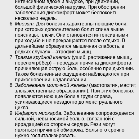
интенсивном вдохе и выдохе, при движении,
большой физической нагрузке. При обострении
заболевания дискомфорт может беспокоить
несколько недель.
Миозит.
Для болезни характерны ноющие боли,
при которых дополнительно болит спина выше
поясницы, плечи. Они становятся интенсивными
при ходьбе и не прекращаются после отдыха. В
дальнейшем образуется мышечная слабость, в
редких случаях – атрофия мышц.
Травма грудной клетки
(ушиб, растяжение мышц,
перелом рёбер) – нередкая причина дискомфорта,
причиняющая острую боль, особенно при дыхании.
Также болезненные ощущения наблюдаются при
прикосновении, надавливании.
Заболевания молочной железы
(мастопатия, мастит,
злокачественные образования). При этих болезнях
появляются ноющие боли в груди справа,
усиливающиеся незадолго до менструального
цикла.
Инфаркт миокарда
. Заболевание сопровождается
сильной, невыносимой болью, связанной с
иррадацией со стороны сердца. Рези могут
являться причиной обморока. Больного срочно
нужно госпитализировать.