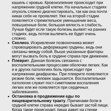
кашель с кровью. Кровоизлияние происходит при
напряжении грудной клетки. На начальных стадиях
опухоль сложно диагностировать, так как она почти
никак себя не проявляет. Уже на второй стадии
появляется стремительное уменьшение веса,
повышенные боли, большая вялость и слабость.
Лучше будет если такую болезнь выявят на ранних
стадиях, ведь потом вылечить ее будет очень
сложно.
Сколиоз
. Искривление позвоночника может
спровоцировать деформацию грудины, ведь они
связаны между собой. Выше указанные факторы
могут вызвать боль в грудине справа при движении.
Плеврит
. Данная болезнь связанна с
воспалительными процессами оболочки легких. Как
и в других патологиях боль происходит при
напряжении диафрагмы. При плеврите появляются
резкие боли, человек задыхается. Воспалительная
патология служит пост-симптомом воспаления
легких или же появляется при сердечных
заболеваниях.
Остановка в продвижении еды по
пищеварительному тракту
. Причинами боли в
грудной клетке справа нередко бывает застой пищи.
Когда такое происходит, пища давит на стенки