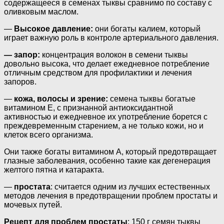
содержащееся в семенах тыквы сравнимо по составу с
оливковым маслом.
—
Высокое давление:
они богаты калием, который
играет важную роль в контроле артериального давления.
— запор:
концентрация волокон в семени тыквы
довольно высока, что делает ежедневное потребление
отличным средством для профилактики и лечения
запоров.
—
кожа, волосы и зрение:
семена тыквы богатые
витамином Е, с признанной антиоксидантной
активностью и ежедневное их употребление борется с
преждевременным старением, а не только кожи, но и
клеток всего организма.
Они также богаты витамином А, который предотвращает
глазные заболевания, особенно такие как дегенерация
желтого пятна и катаракта.
—
простата
: считается одним из лучших естественных
методов лечения в предотвращении проблем простаты и
мочевых путей.
Рецепт для проблем простаты
: 150 г семян тыквы