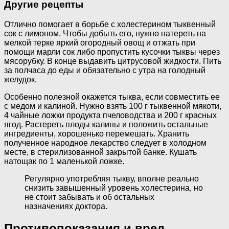
Другие рецепты
Отлично помогает в борьбе с холестерином тыквенный
сок с лимоном. Чтобы добыть его, нужно натереть на
мелкой терке яркий огородный овощ и отжать при
помощи марли сок либо пропустить кусочки тыквы через
мясорубку. В конце выдавить цитрусовой жидкости. Пить
за полчаса до еды и обязательно с утра на голодный
желудок.
Особенно полезной окажется тыква, если совместить ее
с медом и калиной. Нужно взять 100 г тыквенной мякоти,
4 чайные ложки продукта пчеловодства и 200 г красных
ягод. Растереть плоды калины и положить остальные
ингредиенты, хорошенько перемешать. Хранить
полученное народное лекарство следует в холодном
месте, в стерилизованной закрытой банке. Кушать
натощак по 1 маленькой ложке.
Регулярно употребляя тыкву, вполне реально
снизить завышенный уровень холестерина, но
не стоит забывать и об остальных
назначениях доктора.
Противопоказания и вред