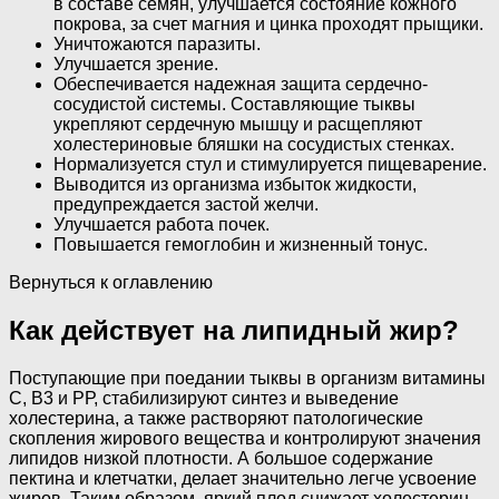
в составе семян, улучшается состояние кожного
покрова, за счет магния и цинка проходят прыщики.
Уничтожаются паразиты.
Улучшается зрение.
Обеспечивается надежная защита сердечно-
сосудистой системы. Составляющие тыквы
укрепляют сердечную мышцу и расщепляют
холестериновые бляшки на сосудистых стенках.
Нормализуется стул и стимулируется пищеварение.
Выводится из организма избыток жидкости,
предупреждается застой желчи.
Улучшается работа почек.
Повышается гемоглобин и жизненный тонус.
Вернуться к оглавлению
Как действует на липидный жир?
Поступающие при поедании тыквы в организм витамины
С, В3 и РР, стабилизируют синтез и выведение
холестерина, а также растворяют патологические
скопления жирового вещества и контролируют значения
липидов низкой плотности. А большое содержание
пектина и клетчатки, делает значительно легче усвоение
жиров. Таким образом, яркий плод снижает холестерин,