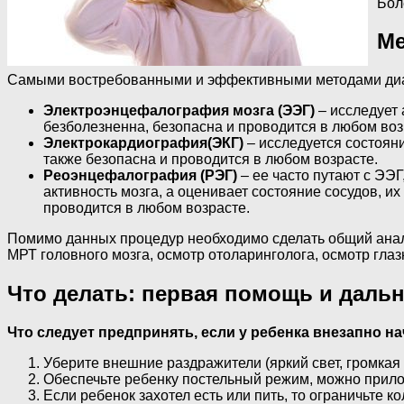
Бол
Ме
Самыми востребованными и эффективными методами диагн
Электроэнцефалография мозга (ЭЭГ)
– исследует 
безболезненна, безопасна и проводится в любом воз
Электрокардиография(ЭКГ)
– исследуется состояни
также безопасна и проводится в любом возрасте.
Реоэнцефалография (РЭГ)
– ее часто путают с ЭЭ
активность мозга, а оценивает состояние сосудов, и
проводится в любом возрасте.
Помимо данных процедур необходимо сделать общий анализ
МРТ головного мозга, осмотр отоларинголога, осмотр глазно
Что делать: первая помощь и даль
Что следует предпринять, если у ребенка внезапно н
Уберите внешние раздражители (яркий свет, громкая 
Обеспечьте ребенку постельный режим, можно прилож
Если ребенок захотел есть или пить, то ограничьте ко