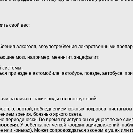
ить свой вес;
ебления алкоголя, злоупотребления лекарственными препар
ющие мозг, например, менингит, энцефалит;
 системы;
ся при езде в автомобиле, автобусе, поезде, автобусе, при
рачи различают такие виды головокружений:
ивостью, рвотой, побледнением кожных покровов, нистагмо
ением зрения, боязнью яркого света.
ие периодически. Во время приступа он ощущает те же симп
новесия
. У ребенка нет четкой координации движений, на
е или коньках). Может сопровождаться звоном в ушах или 