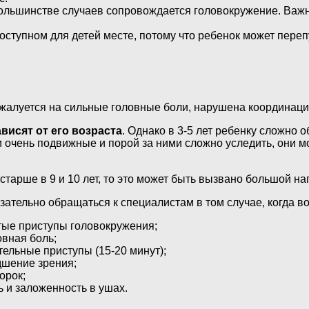
большинстве случаев сопровождается головокружение. Ва
тупном для детей месте, потому что ребенок может перепу
жалуется на сильные головные боли, нарушена координация,
висят от его возраста
. Однако в 3-5 лет ребенку сложно о
и очень подвижные и порой за ними сложно уследить, они м
 постарше в 9 и 10 лет, то это может быть вызвано большой 
зательно обращаться к специалистам в том случае, когда в
тые приступы головокружения;
овная боль;
тельные приступы (15-20 минут);
дшение зрения;
орок;
ь и заложенность в ушах.