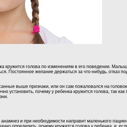
ка кружится голова по изменениям в его поведении. Малыш 
ться. Постоянное желание держаться за что-нибудь, отказ п
анные выше признаки, или он сам пожаловался на головокр
очно установить, почему у ребенка кружится голова, так к
зни.
анамнез и при необходимости направит маленького пациент
ачно определить, почему кружится голова у ребенка, и, ес