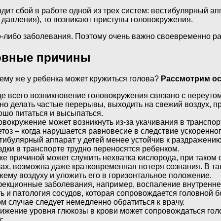
одит сбой в работе одной из трех систем: вестибулярный а
 давления), то возникают приступы головокружения.
о-либо заболевания. Поэтому очень важно своевременно ра
новные причины
ему же у ребенка может кружиться голова?
Рассмотрим о
е всего возникновение головокружения связано с переуто
но делать частые перерывы, выходить на свежий воздух, пр
ошо питаться и высыпаться.
овокружение может возникнуть из-за укачивания в транспорт
етоз – когда нарушается равновесие в следствие ускоренно
тибулярный аппарат у детей менее устойчив к раздражению
здки в транспорте трудно переносятся ребенком.
же причиной может служить нехватка кислорода, при таком
зах, возможна даже кратковременная потеря сознания. В так
жему воздуху и уложить его в горизонтальное положение.
екционные заболевания, например, воспаление внутреннег
ть и патология сосудов, которая сопровождается головной 
ом случае следует немедленно обратиться к врачу.
ижение уровня глюкозы в крови может сопровождаться гол
с.