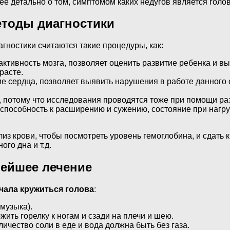
ее детально о том, симптомом каких недугов является голов
тоды диагностики
остики считаются такие процедуры, как:
активность мозга, позволяет оценить развитие ребенка и в
расте.
е сердца, позволяет выявить нарушения в работе данного о
Г, потому что исследования проводятся тоже при помощи р
х способность к расширению и сужению, состояние при нагр
 крови, чтобы посмотреть уровень гемоглобина, и сдать к
го дна и т.д.
нейшее лечение
ачала кружиться голова
:
музыка).
ить горелку к ногам и сзади на плечи и шею.
личество соли в еде и вода должна быть без газа.