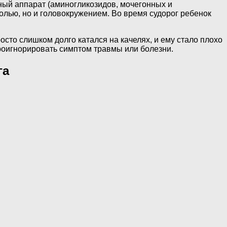
ный аппарат (аминогликозидов, мочегонных и
олью, но и головокружением. Во время судорог ребенок
сто слишком долго катался на качелях, и ему стало плохо
 проигнорировать симптом травмы или болезни.
га