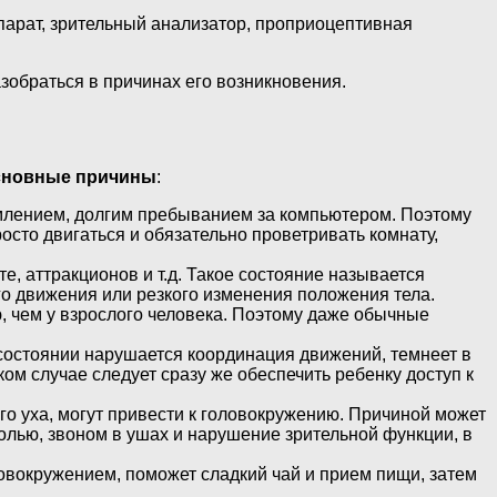
ппарат, зрительный анализатор, проприоцептивная
зобраться в причинах его возникновения.
сновные причины
:
млением, долгим пребыванием за компьютером. Поэтому
осто двигаться и обязательно проветривать комнату,
е, аттракционов и т.д. Такое состояние называется
го движения или резкого изменения положения тела.
, чем у взрослого человека. Поэтому даже обычные
 состоянии нарушается координация движений, темнеет в
ом случае следует сразу же обеспечить ребенку доступ к
о уха, могут привести к головокружению. Причиной может
болью, звоном в ушах и нарушение зрительной функции, в
овокружением, поможет сладкий чай и прием пищи, затем