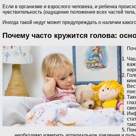
Если в организме и взрослого человека, и ребенка происх
чувствительность (ощущение положения всех частей тела,
Иногда такой недуг может предупреждать о наличии каког
Почему часто кружится голова: ос
Поч
Чащ
важ
хор
Гол
кин
Вес
пое
Так
гла
све
Инф
ста
так
Пон
необходимо измерить артериальное давление и пуль