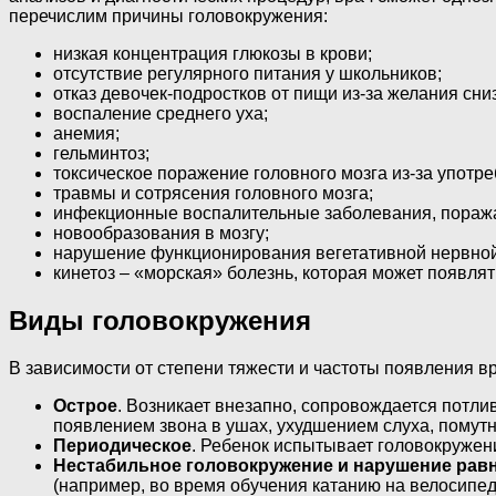
перечислим причины головокружения:
низкая концентрация глюкозы в крови;
отсутствие регулярного питания у школьников;
отказ девочек-подростков от пищи из-за желания сниз
воспаление среднего уха;
анемия;
гельминтоз;
токсическое поражение головного мозга из-за употр
травмы и сотрясения головного мозга;
инфекционные воспалительные заболевания, поража
новообразования в мозгу;
нарушение функционирования вегетативной нервной
кинетоз – «морская» болезнь, которая может появлять
Виды головокружения
В зависимости от степени тяжести и частоты появления в
Острое
. Возникает внезапно, сопровождается потл
появлением звона в ушах, ухудшением слуха, помутн
Периодическое
. Ребенок испытывает головокружен
Нестабильное головокружение и нарушение рав
(например, во время обучения катанию на велосипед